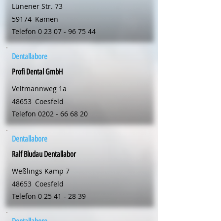
Lünener Str. 73
59174
Kamen
Telefon
0 23 07 - 96 75 44
Dentallabore
Profi Dental GmbH
Veltmannweg 1a
48653
Coesfeld
Telefon
0202 - 66 68 20
Dentallabore
Ralf Bludau Dentallabor
Weßlings Kamp 7
48653
Coesfeld
Telefon
0 25 41 - 28 39