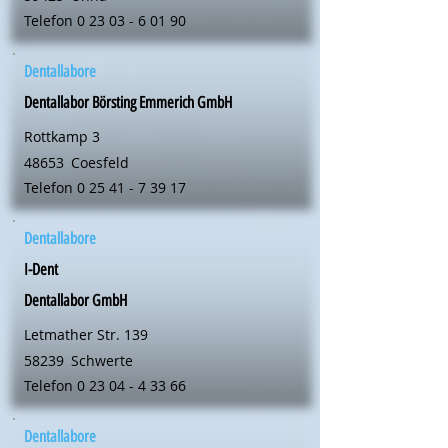
Telefon
0 23 03 - 6 01 90
Dentallabore
Dentallabor Börsting Emmerich GmbH
Rottkamp 3
48653
Coesfeld
Telefon
0 25 41 - 7 39 17
Dentallabore
I-Dent
Dentallabor GmbH
Letmather Str. 139
58239
Schwerte
Telefon
0 23 04 - 4 33 66
Dentallabore