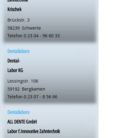
Krischek
Brückstr. 3
58239
Schwerte
Telefon
0 23 04 - 96 60 33
Dentallabore
Dental-
Labor KG
Lessingstr. 106
59192
Bergkamen
Telefon
0 23 07 - 8 56 66
Dentallabore
ALL DENTE GmbH
Labor f.Innovative Zahntechnik