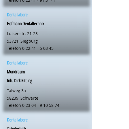
Telefon
0 22 41 - 91 31 41
Dentallabore
Hofmann Dentaltechnik
Luisenstr. 21-23
53721
Siegburg
Telefon
0 22 41 - 5 03 45
Dentallabore
Mundraum
Inh. Dirk Kittling
Talweg 3a
58239
Schwerte
Telefon
0 23 04 - 9 10 58 74
Dentallabore
Zahntechnik