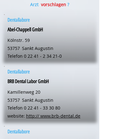
Arzt
vorschlagen
?
Dentallabore
Abel-Chappell GmbH
Kölnstr. 59
53757
Sankt Augustin
Telefon
0 22 41 - 2 34 21-0
Dentallabore
BRB Dental Labor GmbH
Kamillenweg 20
53757
Sankt Augustin
Telefon
0 22 41 - 33 30 80
website:
http:// www.brb-dental.de
Dentallabore