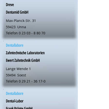
Dreve
Dentamid GmbH
Max-Planck-Str. 31
59423
Unna
Telefon
0 23 03 - 8 80 70
Dentallabore
Zahntechnische Laboratorien
Ewert Zahntechnik GmbH
Lange Wende 1
59494
Soest
Telefon
0 29 21 - 36 17-0
Dentallabore
Dental-Labor
Frank Prünte GmbH