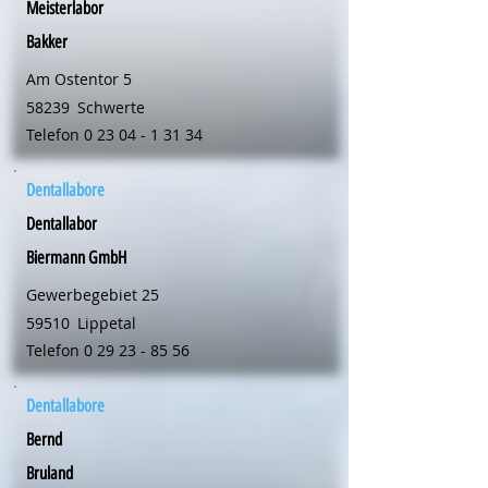
Meisterlabor
Bakker
Am Ostentor 5
58239
Schwerte
Telefon
0 23 04 - 1 31 34
Dentallabore
Dentallabor
Biermann GmbH
Gewerbegebiet 25
59510
Lippetal
Telefon
0 29 23 - 85 56
Dentallabore
Bernd
Bruland