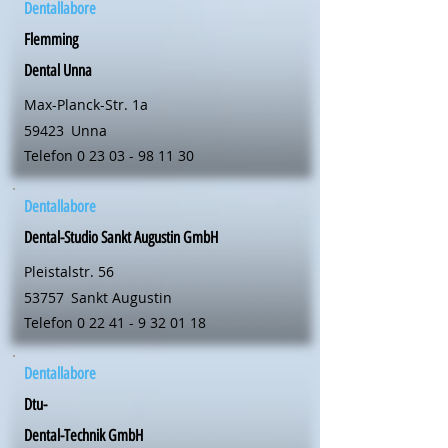
Dentallabore
Flemming
Dental Unna
Max-Planck-Str. 1a
59423
Unna
Telefon
0 23 03 - 98 11 30
Dentallabore
Dental-Studio Sankt Augustin GmbH
Pleistalstr. 56
53757
Sankt Augustin
Telefon
0 22 41 - 9 32 01 18
Dentallabore
Dtu-
Dental-Technik GmbH