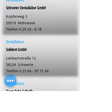
Dentallabore
Schroeter Dentallabor GmbH
Kupferweg 3
59519
Möhnesee
Telefon
0 29 24 - 6 18
Dentallabore
Solident GmbH
Lohbachstraße 12
58239
Schwerte
Telefon
0 23 04 - 95 72 34
Dentallabore
Team Zahn-S-thetik
Friedrich-Ebert-Str. 107
59425
Unna