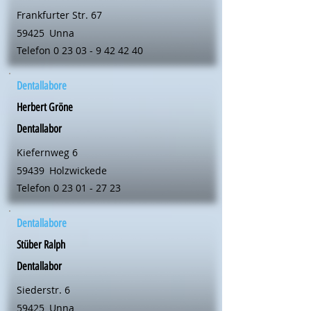
Frankfurter Str. 67
59425
Unna
Telefon
0 23 03 - 9 42 42 40
Dentallabore
Herbert Gröne
Dentallabor
Kiefernweg 6
59439
Holzwickede
Telefon
0 23 01 - 27 23
Dentallabore
Stüber Ralph
Dentallabor
Siederstr. 6
59425
Unna