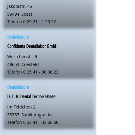
Jakobistr. 46
59494
Soest
Telefon
0 29 21 - 1 50 52
Dentallabore
Confidenta Dentallabor GmbH
Wertchenstr. 6
48653
Coesfeld
Telefon
0 25 41 - 98 08 23
Dentallabore
D. T. H. Dental Technik Haase
Im Feldchen 2
53757
Sankt Augustin
Telefon
0 22 41 - 33 66 60