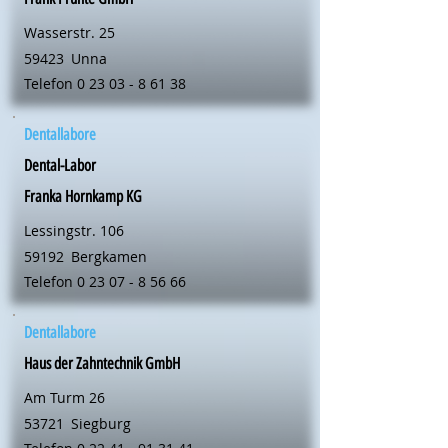
Wasserstr. 25
59423
Unna
Telefon
0 23 03 - 8 61 38
Dentallabore
Dental-Labor
Franka Hornkamp KG
Lessingstr. 106
59192
Bergkamen
Telefon
0 23 07 - 8 56 66
Dentallabore
Haus der Zahntechnik GmbH
Am Turm 26
53721
Siegburg