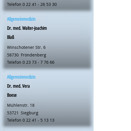
Telefon
0 22 41 - 26 53 30
Allgemeinmedizin
Dr. med. Walter-Joachim
Blaß
Winschotener Str. 6
58730
Fröndenberg
Telefon
0 23 73 - 7 76 66
Allgemeinmedizin
Dr. med. Vera
Boese
Mühlenstr. 18
53721
Siegburg
Telefon
0 22 41 - 5 13 13