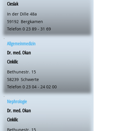
Cieslak
In der Dille 48a
59192
Bergkamen
Telefon
0 23 89 - 31 69
Allgemeinmedizin
Dr. med. Okan
Cinkilic
Bethunestr. 15
58239
Schwerte
Telefon
0 23 04 - 24 02 00
Nephrologie
Dr. med. Okan
Cinkilic
Bethunestr. 15