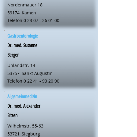
Nordenmauer 18
59174
Kamen
Telefon
0 23 07 - 26 01 00
Gastroenterologie
Dr. med. Susanne
Berger
Uhlandstr. 14
53757
Sankt Augustin
Telefon
0 22 41 - 93 20 90
Allgemeinmedizin
Dr. med. Alexander
Bitzen
Wilhelmstr. 55-63
53721
Siegburg