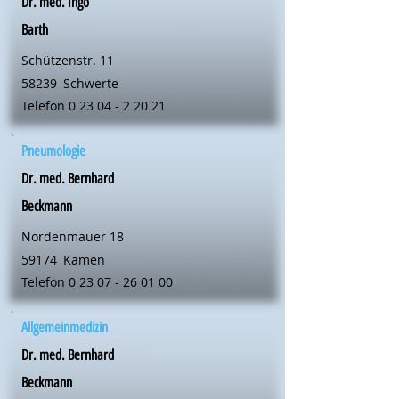
Dr. med. Ingo
Barth
Schützenstr. 11
58239
Schwerte
Telefon
0 23 04 - 2 20 21
Pneumologie
Dr. med. Bernhard
Beckmann
Nordenmauer 18
59174
Kamen
Telefon
0 23 07 - 26 01 00
Allgemeinmedizin
Dr. med. Bernhard
Beckmann