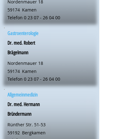
Nordenmauer 18
59174
Kamen
Telefon
0 23 07 - 26 04 00
Gastroenterologie
Dr. med. Robert
Brägelmann
Nordenmauer 18
59174
Kamen
Telefon
0 23 07 - 26 04 00
Allgemeinmedizin
Dr. med. Hermann
Bründermann
Rünther Str. 51-53
59192
Bergkamen