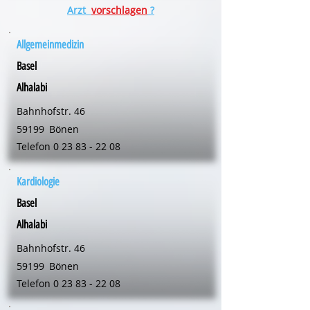
Arzt
vorschlagen
?
Allgemeinmedizin
Basel
Alhalabi
Bahnhofstr. 46
59199
Bönen
Telefon
0 23 83 - 22 08
Kardiologie
Basel
Alhalabi
Bahnhofstr. 46
59199
Bönen
Telefon
0 23 83 - 22 08