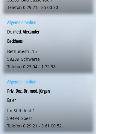
Telefon
0 29 21 - 35 00 30
Allgemeinmedizin
Dr. med. Alexander
Backhaus
Bethunestr. 15
58239
Schwerte
Telefon
0 23 04 - 1 72 98
Allgemeinmedizin
Priv. Doz. Dr. med. Jürgen
Baier
Im Stiftsfeld 1
59494
Soest
Telefon
0 29 21 - 3 61 00 52