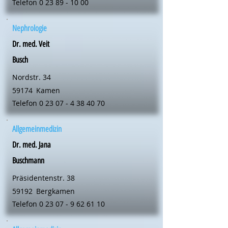
Telefon
0 23 89 - 10 00
Nephrologie
Dr. med. Veit
Busch
Nordstr. 34
59174
Kamen
Telefon
0 23 07 - 4 38 40 70
Allgemeinmedizin
Dr. med. Jana
Buschmann
Präsidentenstr. 38
59192
Bergkamen
Telefon
0 23 07 - 9 62 61 10