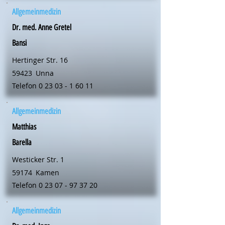
Allgemeinmedizin
Dr. med. Anne Gretel
Bansi
Hertinger Str. 16
59423
Unna
Telefon
0 23 03 - 1 60 11
Allgemeinmedizin
Matthias
Barella
Westicker Str. 1
59174
Kamen
Telefon
0 23 07 - 97 37 20
Allgemeinmedizin