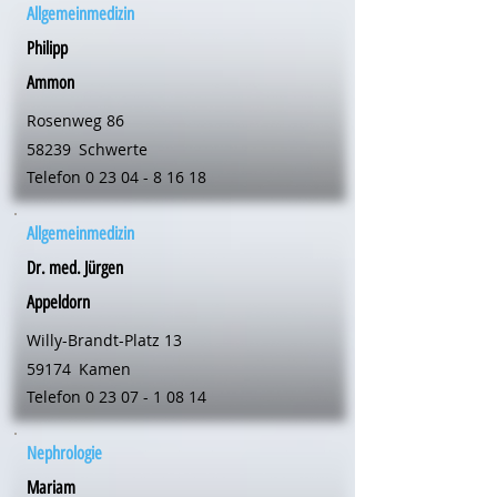
Allgemeinmedizin
Philipp
Ammon
Rosenweg 86
58239
Schwerte
Telefon
0 23 04 - 8 16 18
Allgemeinmedizin
Dr. med. Jürgen
Appeldorn
Willy-Brandt-Platz 13
59174
Kamen
Telefon
0 23 07 - 1 08 14
Nephrologie
Mariam