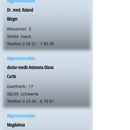
Allgemeinmedizin
Dr. med. Roland
Bürger
Wiesenstr. 3
59494
Soest
Telefon
0 29 21 - 1 65 95
Allgemeinmedizin
doctor-medic Antoneta-Diana
Cartis
Goethestr. 17
58239
Schwerte
Telefon
0 23 04 - 6 70 81
Allgemeinmedizin
Magdalena