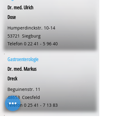
Dr. med. Ulrich
Dose
Humperdinckstr. 10-14
53721
Siegburg
Telefon
0 22 41 - 5 96 40
Gastroenterologie
Dr. med. Markus
Dreck
Beguinenstr. 11
48653
Coesfeld
Telefon
0 25 41 - 7 13 83
Allgemeinmedizin
Dr. med. Markus