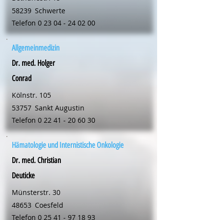
58239
Schwerte
Telefon
0 23 04 - 24 02 00
Allgemeinmedizin
Dr. med. Holger
Conrad
Kölnstr. 105
53757
Sankt Augustin
Telefon
0 22 41 - 20 60 30
Hämatologie und Internistische Onkologie
Dr. med. Christian
Deuticke
Münsterstr. 30
48653
Coesfeld
Telefon
0 25 41 - 97 18 93