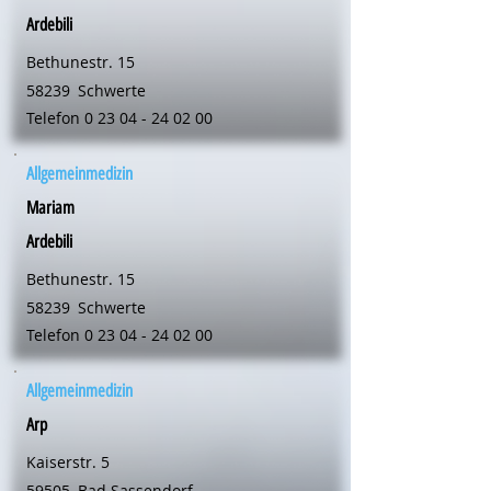
Ardebili
Bethunestr. 15
58239
Schwerte
Telefon
0 23 04 - 24 02 00
Allgemeinmedizin
Mariam
Ardebili
Bethunestr. 15
58239
Schwerte
Telefon
0 23 04 - 24 02 00
Allgemeinmedizin
Arp
Kaiserstr. 5
59505
Bad Sassendorf