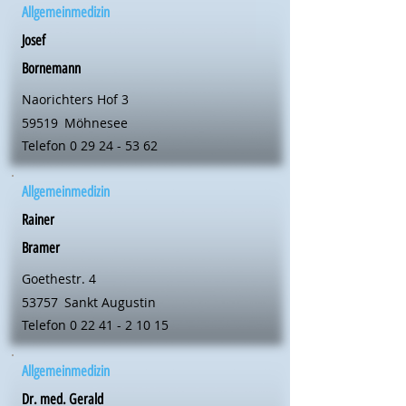
Allgemeinmedizin
Josef
Bornemann
Naorichters Hof 3
59519
Möhnesee
Telefon
0 29 24 - 53 62
Allgemeinmedizin
Rainer
Bramer
Goethestr. 4
53757
Sankt Augustin
Telefon
0 22 41 - 2 10 15
Allgemeinmedizin
Dr. med. Gerald