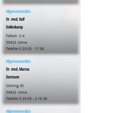
Allgemeinmedizin
Dr. med. Ralf
Dollenkamp
Falkstr. 2-4
59423
Unna
Telefon
0 23 03 - 17 04
Allgemeinmedizin
Dr. med. Marcus
Dormann
Ostring 35
59423
Unna
Telefon
0 23 03 - 2 10 28
Allgemeinmedizin