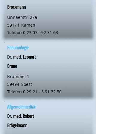
Brockmann
Unnaerstr. 27a
59174
Kamen
Telefon
0 23 07 - 92 31 03
Pneumologie
Dr. med. Leonora
Brune
Krummel 1
59494
Soest
Telefon
0 29 21 - 3 91 32 50
Allgemeinmedizin
Dr. med. Robert
Brägelmann