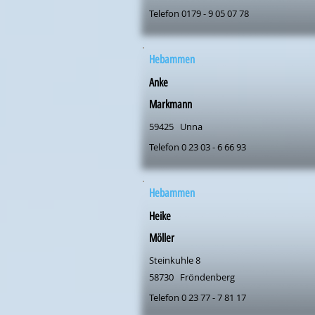
Telefon 0179 - 9 05 07 78
Hebammen
Anke
Markmann
59425
Unna
Telefon 0 23 03 - 6 66 93
Hebammen
Heike
Möller
Steinkuhle 8
58730
Fröndenberg
Telefon 0 23 77 - 7 81 17