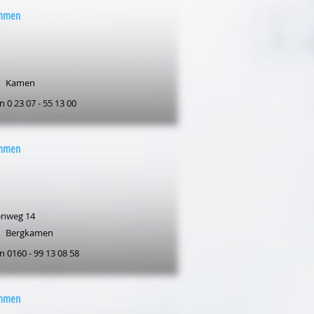
mmen
Kamen
n 0 23 07 - 55 13 00
mmen
nweg 14
Bergkamen
n 0160 - 99 13 08 58
mmen