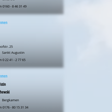
n 0160 - 8 46 31 49
mmen
ofstr. 25
Sankt Augustin
n 0 22 41 - 2 77 65
mmen
istin
chewski
Bergkamen
n 0176 - 80 15 31 34