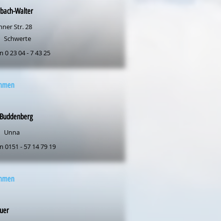
rbach-Walter
hner Str. 28
Schwerte
n 0 23 04 - 7 43 25
mmen
r-Buddenberg
Unna
n 0151 - 57 14 79 19
mmen
uer