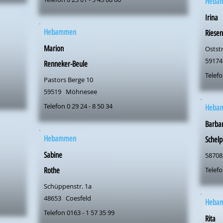
Heba
Irina
Hebammen
Riese
Marion
Oststr
59174
Renneker-Beule
Telefo
Pastors Berge 10
59519
Möhnesee
Telefon 0 29 24 - 8 50 34
Heba
Barba
Hebammen
Schelp
Sabine
58708
Telefo
Rothe
Schüppenstr. 1a
48653
Coesfeld
Heba
Telefon 0163 - 1 57 35 99
Rita