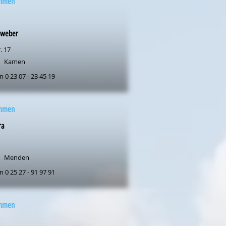
mmen
nweber
. 17
Kamen
n 0 23 07 - 23 45 19
mmen
ra
Menden
n 0 25 27 - 91 97 91
mmen