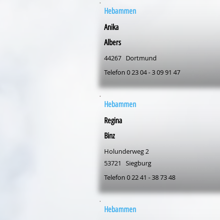
Hebammen
Anika
Albers
44267
Dortmund
Telefon 0 23 04 - 3 09 91 47
Hebammen
Regina
Binz
Holunderweg 2
53721
Siegburg
Telefon 0 22 41 - 38 73 48
Hebammen