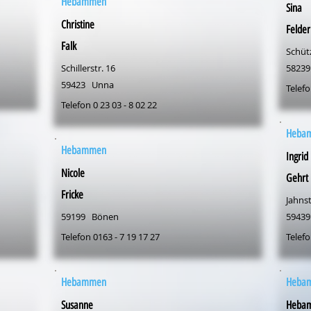
Hebammen
Sina
Christine
Felder
Falk
Schüt
Schillerstr. 16
58239
59423
Unna
Telefo
Telefon 0 23 03 - 8 02 22
Heba
Hebammen
Ingrid
Nicole
Gehrt
Fricke
Jahnst
59199
Bönen
59439
Telefon 0163 - 7 19 17 27
Telefo
Hebammen
Heba
Susanne
Hebam