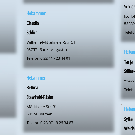
Schlie
Hebammen
Iserlo
Claudia
58239
Telefo
Schlich
Wilhelm-Mittelmeier-Str. 51
53757
Sankt Augustin
Heba
Telefon 0 22 41 - 23 44 01
Tanja
Stille
Hebammen
59427
Bettina
Telefo
Stawinski-Päsler
Märkische Str. 31
Heba
59174
Kamen
Sylke
Telefon 0 23 07 - 9 26 34 87
Weida