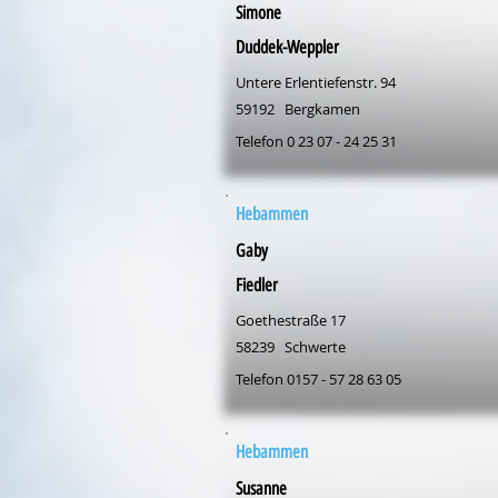
Simone
Duddek-Weppler
Untere Erlentiefenstr. 94
59192
Bergkamen
Telefon 0 23 07 - 24 25 31
Hebammen
Gaby
Fiedler
Goethestraße 17
58239
Schwerte
Telefon 0157 - 57 28 63 05
Hebammen
Susanne