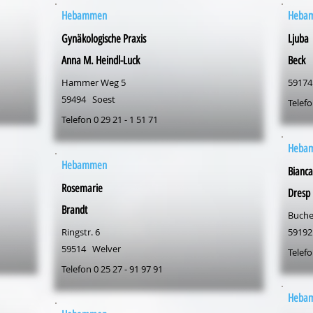
Hebammen
Heba
Gynäkologische Praxis
Ljuba
Anna M. Heindl-Luck
Beck
Hammer Weg 5
59174
59494
Soest
Telefo
Telefon 0 29 21 - 1 51 71
Heba
Hebammen
Bianca
Rosemarie
Dresp
Brandt
Buche
Ringstr. 6
59192
59514
Welver
Telefo
Telefon 0 25 27 - 91 97 91
Heba