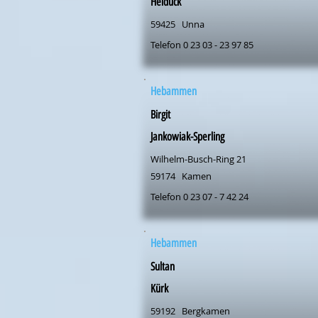
Heiduck
59425
Unna
Telefon 0 23 03 - 23 97 85
Hebammen
Birgit
Jankowiak-Sperling
Wilhelm-Busch-Ring 21
59174
Kamen
Telefon 0 23 07 - 7 42 24
Hebammen
Sultan
Kürk
59192
Bergkamen