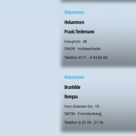
Hebammen
Hebammen
Praxis Tiedemann
Hauptstr. 48
59439
Holzwickede
Telefon 0171 - 9 83 83 65
Hebammen
Brunhilde
Rompza
Von-Steinen-Str. 10
58730
Fröndenberg
Telefon 0 23 78 - 27 76