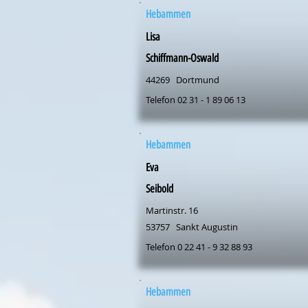
Hebammen
Lisa
Schiffmann-Oswald
44269
Dortmund
Telefon 02 31 - 1 89 06 13
Hebammen
Eva
Seibold
Martinstr. 16
53757
Sankt Augustin
Telefon 0 22 41 - 9 32 88 93
Hebammen