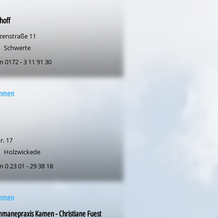
hoff
zenstraße 11
Schwerte
n 0172 - 3 11 91 30
mmen
r. 17
Holzwickede
n 0 23 01 - 29 38 18
mmen
manepraxis Kamen - Christiane Fuest