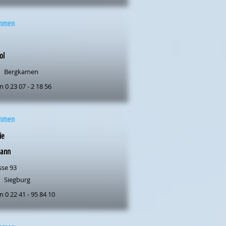
mmen
ol
Bergkamen
n 0 23 07 - 2 18 56
mmen
ie
ann
sse 93
Siegburg
n 0 22 41 - 95 84 10