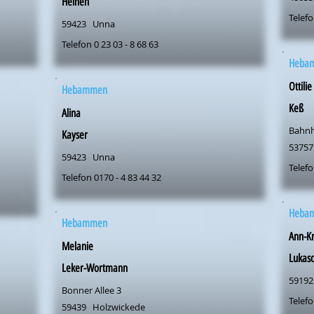
Heinen
Telefo
59423
Unna
Telefon 0 23 03 - 8 68 63
Heba
Ottilie
Hebammen
Keß
Alina
Bahnh
Kayser
53757
59423
Unna
Telefo
Telefon 0170 - 4 83 44 32
Heba
Hebammen
Ann-Kr
Melanie
Lukas
Leker-Wortmann
59192
Bonner Allee 3
Telefo
59439
Holzwickede