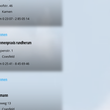
ofstr. 46
Kamen
n 0 23 07 - 2 85 05 14
mmen
menpraxis rundherum
penstr. 1
Coesfeld
n 0 25 41 - 8 45 69 46
mmen
tmann
nweg 13
Coesfeld