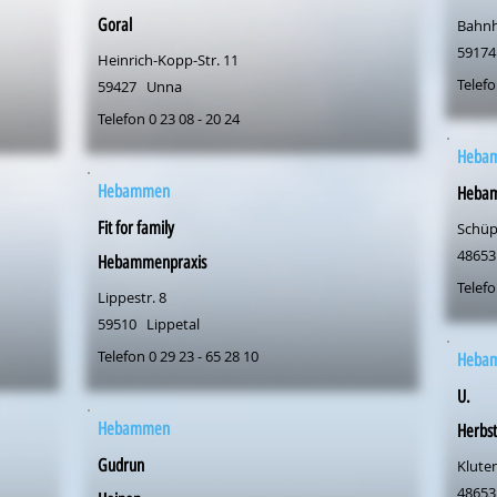
Goral
Bahnh
59174
Heinrich-Kopp-Str. 11
Telefo
59427
Unna
Telefon 0 23 08 - 20 24
Heba
Hebammen
Hebam
Fit for family
Schüp
48653
Hebammenpraxis
Telefo
Lippestr. 8
59510
Lippetal
Telefon 0 29 23 - 65 28 10
Heba
U.
Hebammen
Herbs
Gudrun
Klute
48653