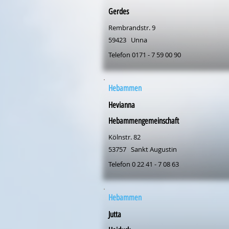
Gerdes
Rembrandstr. 9
59423
Unna
Telefon 0171 - 7 59 00 90
Hebammen
Hevianna
Hebammengemeinschaft
Kölnstr. 82
53757
Sankt Augustin
Telefon 0 22 41 - 7 08 63
Hebammen
Jutta