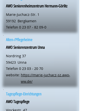
AWO Seniorenheimzentrum Hermann-Görlitz
Marie-Juchacz-Str. 1
59192
Bergkamen
Telefon
0 23 07 - 82 09-0
Alten-/Pflegeheime
AWO Seniorenzentrum Unna
Nordring 37
59423
Unna
Telefon
0 23 03 - 20 70
website:
https://marie-juchacz-sz.awo-
ww.de/
Tagespflege-Einrichtungen
AWO Tagespflege
Vinckestr. 47