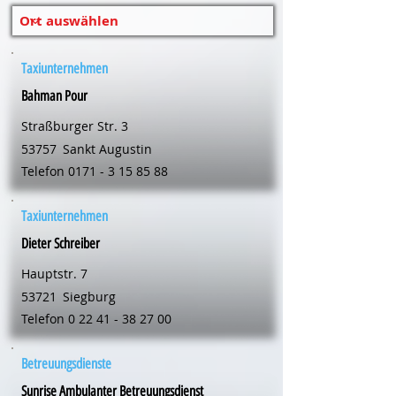
Taxiunternehmen
Bahman Pour
Straßburger Str. 3
53757
Sankt Augustin
Telefon
0171 - 3 15 85 88
Taxiunternehmen
Dieter Schreiber
Hauptstr. 7
53721
Siegburg
Telefon
0 22 41 - 38 27 00
Betreuungsdienste
Sunrise Ambulanter Betreuungsdienst