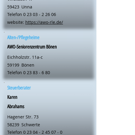
59423
Unna
Telefon
0 23 03 - 2 26 06
website:
https://awo-rle.de/
Alten-/Pflegeheime
AWO-Seniorenzentrum Bönen
Eichholzstr. 11a-c
59199
Bönen
Telefon
0 23 83 - 6 80
Steuerberater
Karen
Abrahams
Hagener Str. 73
58239
Schwerte
Telefon
0 23 04 - 2 45 07 - 0