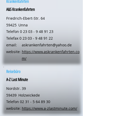
Krankenfahrten
A&S Krankenfahrten
Friedrich-Ebert-Str. 64
59425
Unna
Telefon
0 23 03 - 9 48 91 23
Telefax
0 23 03 - 9 48 91 22
email:
askrankenfahrten@yahoo.de
website:
https://www.askrankenfahrten.co
m/
Reisebüro
A-Z Last Minute
Nordstr. 39
59439
Holzwickede
Telefon
02 31 - 5 64 89 30
website:
https://www.a-zlastminute.com/