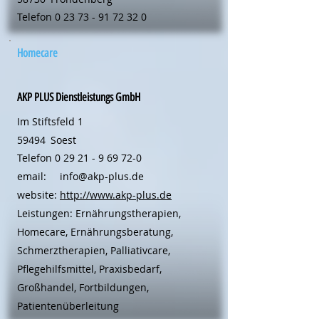
Telefon
0 23 73 - 91 72 32 0
Homecare
AKP PLUS Dienstleistungs GmbH
Im Stiftsfeld 1
59494
Soest
Telefon
0 29 21 - 9 69 72-0
email:
info@akp-plus.de
website:
http://www.akp-plus.de
Leistungen: Ernährungstherapien,
Homecare, Ernährungsberatung,
Schmerztherapien, Palliativcare,
Pflegehilfsmittel, Praxisbedarf,
Großhandel, Fortbildungen,
Patientenüberleitung