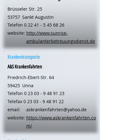
Brüsseler Str. 25
53757
Sankt Augustin
Telefon
0 22 41 - 5 45 68 26
website:
http://www.sunrise-
ambulanterbetreuungsdienst.de
Krankentransporte
A&S Krankenfahrten
Friedrich-Ebert-Str. 64
59425
Unna
Telefon
0 23 03 - 9 48 91 23
Telefax
0 23 03 - 9 48 91 22
email:
askrankenfahrten@yahoo.de
website:
https://www.askrankenfahrten.co
m/