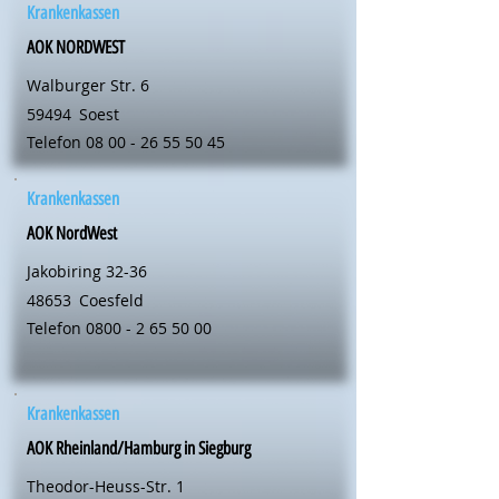
Krankenkassen
AOK NORDWEST
Walburger Str. 6
59494
Soest
Telefon
08 00 - 26 55 50 45
Krankenkassen
AOK NordWest
Jakobiring 32-36
48653
Coesfeld
Telefon
0800 - 2 65 50 00
Krankenkassen
AOK Rheinland/Hamburg in Siegburg
Theodor-Heuss-Str. 1