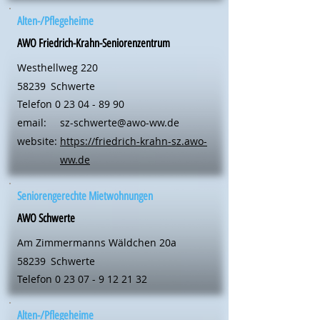
Alten-/Pflegeheime
AWO Friedrich-Krahn-Seniorenzentrum
Westhellweg 220
58239
Schwerte
Telefon
0 23 04 - 89 90
email:
sz-schwerte@awo-ww.de
website:
https://friedrich-krahn-sz.awo-
ww.de
Seniorengerechte Mietwohnungen
AWO Schwerte
Am Zimmermanns Wäldchen 20a
58239
Schwerte
Telefon
0 23 07 - 9 12 21 32
Alten-/Pflegeheime