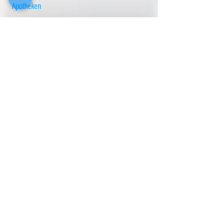
Apotheken
Ahorn-Apotheke
Druffels Weg 65
48653
Coesfeld
Telefon
0 25 41 - 94 30 11
Rechtsanwälte
Klaus F.
Alber
Böttger Str. 10
53757
Sankt Augustin
Telefon
0 22 41 - 9 44 16 14
Hebammen
Anika
Albers