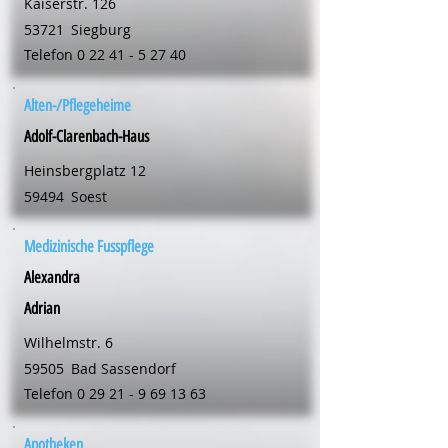
Kaiserstr. 126
53721
Siegburg
Telefon
0 22 41 - 5 27 40
Alten-/Pflegeheime
Adolf-Clarenbach-Haus
Heinsbergplatz 12
59494
Soest
Medizinische Fusspflege
Alexandra
Adrian
Wilhelmstr. 6
59505
Bad Sassendorf
Telefon
0 29 21 - 9 69 13 63
Apotheken