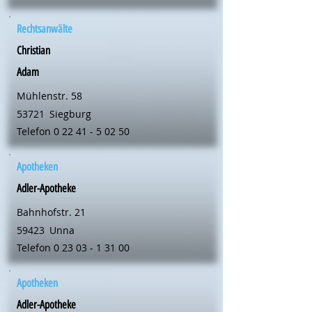
Rechtsanwälte
Christian
Adam
Mühlenstr. 58
53721
Siegburg
Telefon
0 22 41 - 5 02 50
Apotheken
Adler-Apotheke
Bahnhofstr. 21
59423
Unna
Telefon
0 23 03 - 1 31 00
Apotheken
Adler-Apotheke