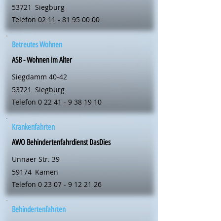
53721
Siegburg
Telefon
02 11 - 81 95 00 00
Betreutes Wohnen
ASB - Wohnen im Alter
Siegdamm 40-42
53721
Siegburg
Telefon
0 22 41 - 9 38 19 10
Krankenfahrten
AWO Behindertenfahrdienst DasDies
Unnaer Str. 39
59174
Kamen
Telefon
0 23 07 - 9 12 21 26
Behindertenfahrten