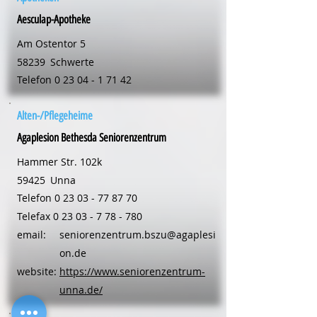
Aesculap-Apotheke
Am Ostentor 5
58239
Schwerte
Telefon
0 23 04 - 1 71 42
Alten-/Pflegeheime
Agaplesion Bethesda Seniorenzentrum
Hammer Str. 102k
59425
Unna
Telefon
0 23 03 - 77 87 70
Telefax
0 23 03 - 7 78 - 780
email:
seniorenzentrum.bszu@agaplesi
on.de
website:
https://www.seniorenzentrum-
unna.de/