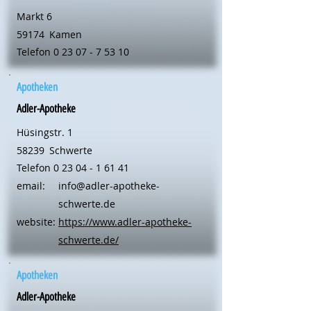
Markt 6
59174
Kamen
Telefon
0 23 07 - 7 53 10
Apotheken
Adler-Apotheke
Hüsingstr. 1
58239
Schwerte
Telefon
0 23 04 - 1 61 41
email:
info@adler-apotheke-
schwerte.de
website:
https://www.adler-apotheke-
schwerte.de/
Apotheken
Adler-Apotheke