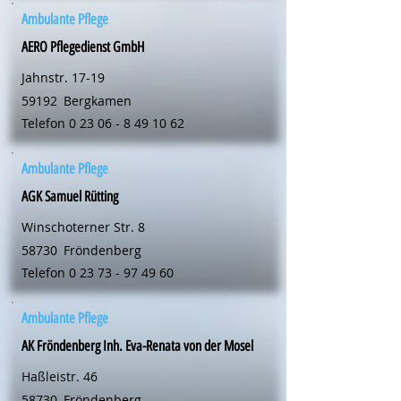
Ambulante Pflege
AERO Pflegedienst GmbH
Jahnstr. 17-19
59192
Bergkamen
Telefon
0 23 06 - 8 49 10 62
Ambulante Pflege
AGK Samuel Rütting
Winschoterner Str. 8
58730
Fröndenberg
Telefon
0 23 73 - 97 49 60
Ambulante Pflege
AK Fröndenberg Inh. Eva-Renata von der Mosel
Haßleistr. 46
58730
Fröndenberg