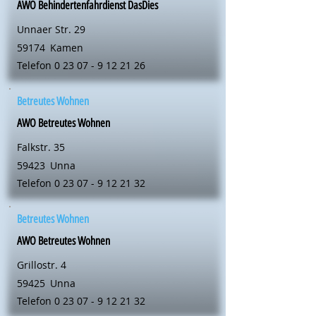
AWO Behindertenfahrdienst DasDies
Unnaer Str. 29
59174
Kamen
Telefon
0 23 07 - 9 12 21 26
Betreutes Wohnen
AWO Betreutes Wohnen
Falkstr. 35
59423
Unna
Telefon
0 23 07 - 9 12 21 32
Betreutes Wohnen
AWO Betreutes Wohnen
Grillostr. 4
59425
Unna
Telefon
0 23 07 - 9 12 21 32