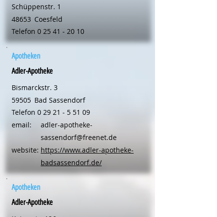
Schüppenstr. 1
48653
Coesfeld
Telefon
0 25 41 - 20 10
Apotheken
Adler-Apotheke
Bismarckstr. 3
59505
Bad Sassendorf
Telefon
0 29 21 - 5 51 09
email:
adler-apotheke-
sassendorf@freenet.de
website:
https://www.adler-apotheke-
badsassendorf.de/
Apotheken
Adler-Apotheke