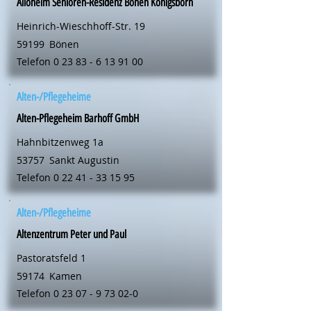
Alloheim Senioren-Residenz Bönen Königsborn
Heinrich-Wieschhoff-Str. 19
59199
Bönen
Telefon
0 23 83 - 6 13 91 00
Alten-/Pflegeheime
Alten-Pflegeheim Barhoff GmbH
Hahnbitzenweg 1a
53757
Sankt Augustin
Telefon
0 22 41 - 33 15 95
Alten-/Pflegeheime
Altenzentrum Peter und Paul
Pastoratsfeld 1
59174
Kamen
Telefon
0 23 07 - 9 73 02-0