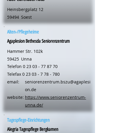
Heinsbergplatz 12
59494
Soest
Alten-/Pflegeheime
Agaplesion Bethesda Seniorenzentrum
Hammer Str. 102k
59425
Unna
Telefon
0 23 03 - 77 87 70
Telefax
0 23 03 - 7 78 - 780
email:
seniorenzentrum.bszu@agaplesi
on.de
website:
https://www.seniorenzentrum-
unna.de/
Tagespflege-Einrichtungen
Alegria Tagespflege Bergkamen