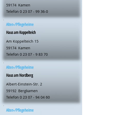
59174
Kamen
Telefon
0 23 07 - 99 36-0
Alten-/Pflegeheime
Haus am Koppelteich
Am Koppelteich 15
59174
Kamen
Telefon
0 23 07 - 9 83 70
Alten-/Pflegeheime
Haus am Nordberg
Albert-Einstein-Str. 2
59192
Bergkamen
Telefon
0 23 07 - 94 04 60
Alten-/Pflegeheime