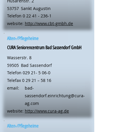
Husarenstr. 2
53757
Sankt Augustin
Telefon
0 22 41 - 236-1
website:
http://www.cbt-gmbh.de
Alten-/Pflegeheime
CURA Seniorencentrum Bad Sassendorf GmbH
Wasserstr. 8
59505
Bad Sassendorf
Telefon
029 21- 5 06-0
Telefax 0 29 21 – 58 16
email:
bad-
sassendorf.einrichtung@cura-
ag.com
website:
http://www.cura-ag.de
Alten-/Pflegeheime