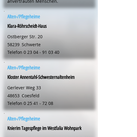
anvertrauten Menschen.
Alten-/Pflegeheime
Klara-Röhrscheidt-Haus
Ostberger Str. 20
58239
Schwerte
Telefon
0 23 04 - 91 03 40
Alten-/Pflegeheime
Kloster Annentahl-Schwesternaltenheim
Gerlever Weg 33
48653
Coesfeld
Telefon
0 25 41 - 72 08
Alten-/Pflegeheime
Knierim Tagespflege im Westfalia Wohnpark