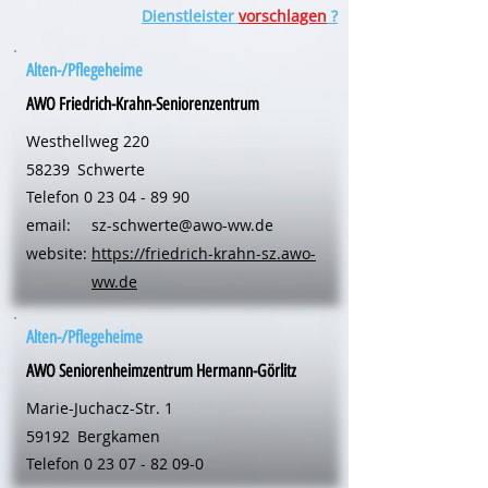
Dienstleister
vorschlagen
?
Alten-/Pflegeheime
AWO Friedrich-Krahn-Seniorenzentrum
Westhellweg 220
58239
Schwerte
Telefon
0 23 04 - 89 90
email:
sz-schwerte@awo-ww.de
website:
https://friedrich-krahn-sz.awo-
ww.de
Alten-/Pflegeheime
AWO Seniorenheimzentrum Hermann-Görlitz
Marie-Juchacz-Str. 1
59192
Bergkamen
Telefon
0 23 07 - 82 09-0