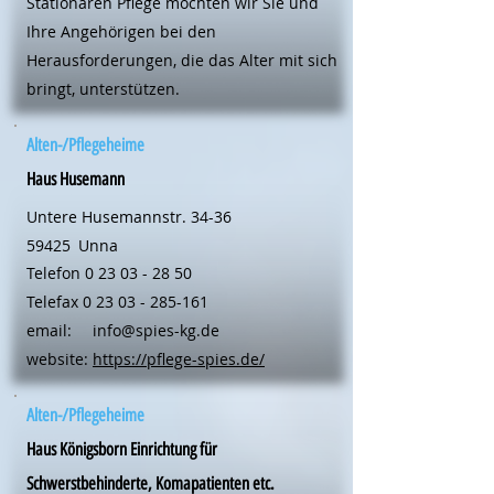
Stationären Pflege möchten wir Sie und
Ihre Angehörigen bei den
Herausforderungen, die das Alter mit sich
bringt, unterstützen.
Alten-/Pflegeheime
Haus Husemann
Untere Husemannstr. 34-36
59425
Unna
Telefon
0 23 03 - 28 50
Telefax
0 23 03 - 285-161
email:
info@spies-kg.de
website:
https://pflege-spies.de/
Alten-/Pflegeheime
Haus Königsborn Einrichtung für
Schwerstbehinderte, Komapatienten etc.