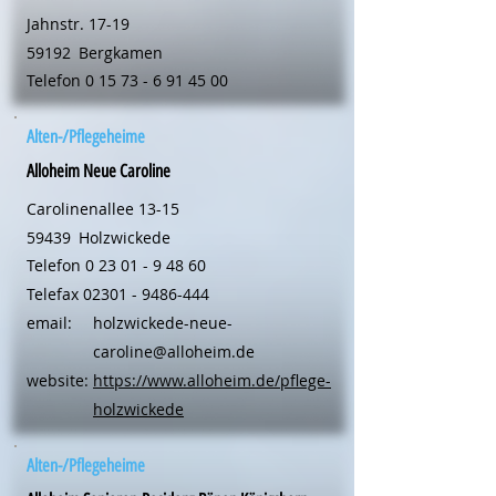
Jahnstr. 17-19
59192
Bergkamen
Telefon
0 15 73 - 6 91 45 00
Alten-/Pflegeheime
Alloheim Neue Caroline
Carolinenallee 13-15
59439
Holzwickede
Telefon
0 23 01 - 9 48 60
Telefax
02301 - 9486-444
email:
holzwickede-neue-
caroline@alloheim.de
website:
https://www.alloheim.de/pflege-
holzwickede
Alten-/Pflegeheime