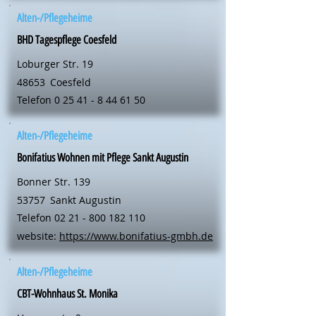
Alten-/Pflegeheime
BHD Tagespflege Coesfeld
Loburger Str. 19
48653
Coesfeld
Telefon
0 25 41 - 8 44 61 50
Alten-/Pflegeheime
Bonifatius Wohnen mit Pflege Sankt Augustin
Bonner Str. 139
53757
Sankt Augustin
Telefon
02 21 - 800 182 110
website:
https://www.bonifatius-gmbh.de
Alten-/Pflegeheime
CBT-Wohnhaus St. Monika