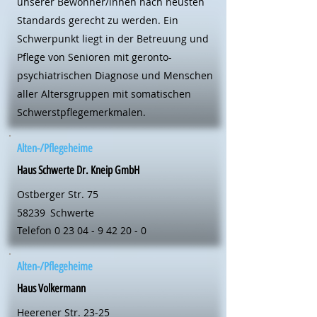
unserer Bewohner/innen nach neusten
Standards gerecht zu werden. Ein
Schwerpunkt liegt in der Betreuung und
Pflege von Senioren mit geronto-
psychiatrischen Diagnose und Menschen
aller Altersgruppen mit somatischen
Schwerstpflegemerkmalen.
Alten-/Pflegeheime
Haus Schwerte Dr. Kneip GmbH
Ostberger Str. 75
58239
Schwerte
Telefon
0 23 04 - 9 42 20 - 0
Alten-/Pflegeheime
Haus Volkermann
Heerener Str. 23-25