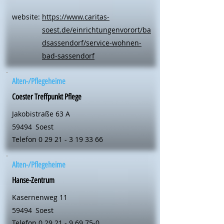
website:
https://www.caritas-
soest.de/einrichtungenvorort/ba
dsassendorf/service-wohnen-
bad-sassendorf
Alten-/Pflegeheime
Coester Treffpunkt Pflege
Jakobistraße 63 A
59494
Soest
Telefon
0 29 21 - 3 19 33 66
Alten-/Pflegeheime
Hanse-Zentrum
Kasernenweg 11
59494
Soest
Telefon
0 29 21 - 9 69 75-0