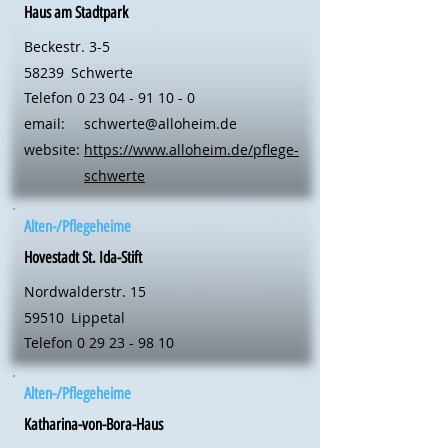
Haus am Stadtpark
Beckestr. 3-5
58239
Schwerte
Telefon
0 23 04 - 91 10 - 0
email:
schwerte@alloheim.de
website:
https://www.alloheim.de/pflege-
schwerte
Alten-/Pflegeheime
Hovestadt St. Ida-Stift
Nordwalderstr. 15
59510
Lippetal
Telefon
0 29 23 - 98 10
Alten-/Pflegeheime
Katharina-von-Bora-Haus