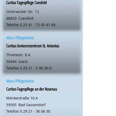
Caritas Tagespflege Coesfeld
Osterwicker Str. 12
48653
Coesfeld
Telefon
0 25 41 - 72 05 41 60
Alten-/Pflegeheime
Caritas-Seniorencentrum St. Antonius
Thomästr. 8 A
59494
Soest
Telefon
0 29 21 - 5 90 30-0
Alten-/Pflegeheime
Caritas-Tagespflege an der Rosenau
Mörikestraße 10 A
59505
Bad Sassendorf
Telefon
0 29 21 - 36 06 30