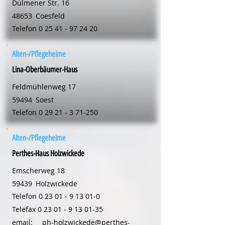
Dülmener Str. 16
48653
Coesfeld
Telefon
0 25 41 - 97 24 20
Alten-/Pflegeheime
Lina-Oberbäumer-Haus
Feldmühlenweg 17
59494
Soest
Telefon
0 29 21 - 3 71-250
Alten-/Pflegeheime
Perthes-Haus Holzwickede
Emscherweg 18
59439
Holzwickede
Telefon
0 23 01 - 9 13 01-0
Telefax
0 23 01 - 9 13 01-35
email:
ph-holzwickede@perthes-