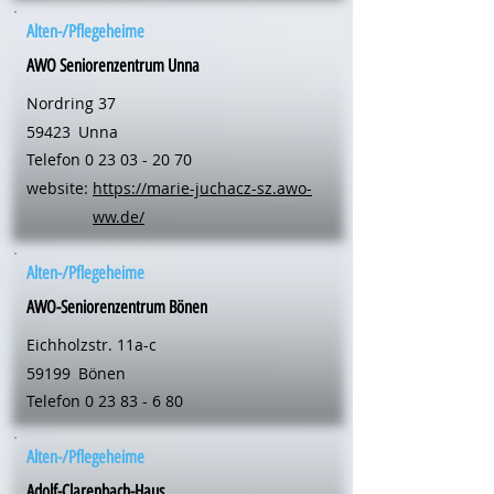
Alten-/Pflegeheime
AWO Seniorenzentrum Unna
Nordring 37
59423
Unna
Telefon
0 23 03 - 20 70
website:
https://marie-juchacz-sz.awo-
ww.de/
Alten-/Pflegeheime
AWO-Seniorenzentrum Bönen
Eichholzstr. 11a-c
59199
Bönen
Telefon
0 23 83 - 6 80
Alten-/Pflegeheime
Adolf-Clarenbach-Haus