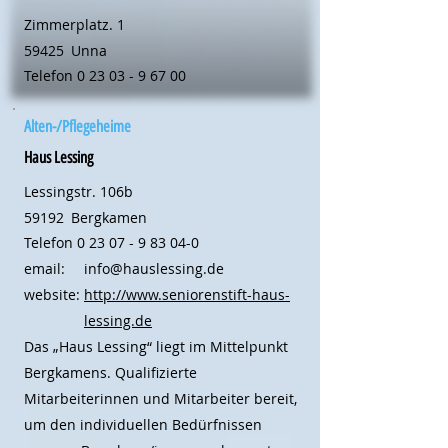
Zimmerplatz. 1
59425
Unna
Telefon
0 23 03 - 9 67 00
Alten-/Pflegeheime
Haus Lessing
Lessingstr. 106b
59192
Bergkamen
Telefon
0 23 07 - 9 83 04-0
email:
info@hauslessing.de
website:
http://www.seniorenstift-haus-
lessing.de
Das „Haus Lessing“ liegt im Mittelpunkt
Bergkamens. Qualifizierte
Mitarbeiterinnen und Mitarbeiter bereit,
um den individuellen Bedürfnissen