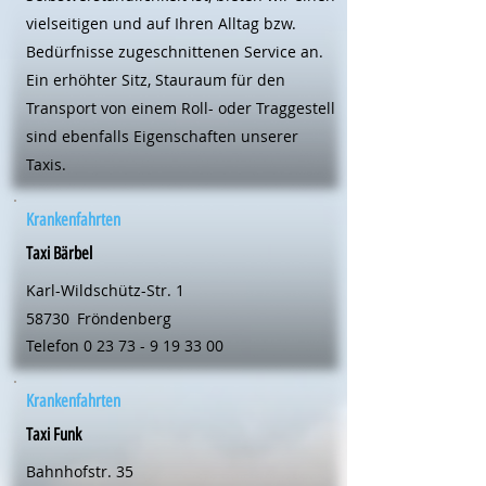
vielseitigen und auf Ihren Alltag bzw.
Bedürfnisse zugeschnittenen Service an.
Ein erhöhter Sitz, Stauraum für den
Transport von einem Roll- oder Traggestell
sind ebenfalls Eigenschaften unserer
Taxis.
Krankenfahrten
Taxi Bärbel
Karl-Wildschütz-Str. 1
58730
Fröndenberg
Telefon
0 23 73 - 9 19 33 00
Krankenfahrten
Taxi Funk
Bahnhofstr. 35