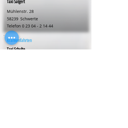
Taxi Salgert
Mühlenstr. 28
58239
Schwerte
Telefon
0 23 04 - 2 14 44
Krankenfahrten
Taxi Schulte
Volmarsteinweg 5
59494
Soest
Telefon
0 29 21 - 1 60 00
Krankenfahrten
Thomas Taxiservice
Mühlenstr. 1a
59423
Unna
Telefon
0 23 03 - 33 21 30