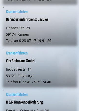
Krankenfahrten
Behindertenfahrdienst DasDies
Unnaer Str. 29
59174
Kamen
Telefon
0 23 07 - 7 19 91-26
Krankenfahrten
City Ambulanz GmbH
Industriestr. 14
53721
Siegburg
Telefon
0 22 41 - 9 71 74 40
Krankenfahrten
H & N Krankenbeförderung
Senator-Schwartz-Ring 26