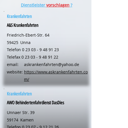
Dienstleister
vorschlagen
?
Krankenfahrten
A&S Krankenfahrten
Friedrich-Ebert-Str. 64
59425
Unna
Telefon
0 23 03 - 9 48 91 23
Telefax
0 23 03 - 9 48 91 22
email:
askrankenfahrten@yahoo.de
website:
https://www.askrankenfahrten.co
m/
Krankenfahrten
AWO Behindertenfahrdienst DasDies
Unnaer Str. 39
59174
Kamen
Telefon
0 23 07 - 9 12 21 26