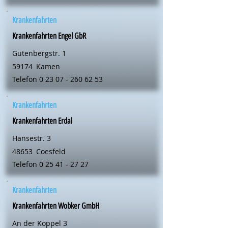
Krankenfahrten
Krankenfahrten Engel GbR
Gutenbergstr. 1
59174
Kamen
Telefon
0 23 07 - 260 62 53
Krankenfahrten
Krankenfahrten Erdal
Hansestr. 3
48653
Coesfeld
Telefon
0 25 41 - 27 27
Krankenfahrten
Krankenfahrten Wobker GmbH
An der Koppel 3