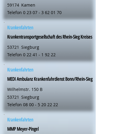
59174
Kamen
Telefon
0 23 07 - 3 62 01 70
Krankenfahrten
Krankentransportgesellschaft des Rhein-Sieg Kreises
53721
Siegburg
Telefon
0 22 41 - 1 92 22
Krankenfahrten
MEDI Ambulanz Krankenfahrdienst Bonn/Rhein-Sieg
Wilhelmstr. 150 B
53721
Siegburg
Telefon
08 00 - 5 20 22 22
Krankenfahrten
MMP Meyer-Pingel