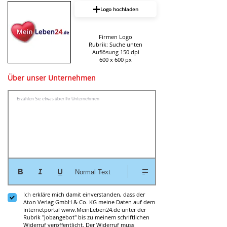
Logo hochladen
Firmen Logo
Rubrik: Suche unten
Auflösung 150 dpi
600 x 600 px
Über unser Unternehmen
Erzählen Sie etwas über Ihr Unternehmen
Normal Text
Get
Ich erkläre mich damit einverstanden, dass der
on
the
Aton Verlag GmbH & Co. KG meine Daten auf dem
list
Internetportal
www.MeinLeben24.de
unter der
Rubrik "Jobangebot" bis zu meinem schriftlichen
Widerruf veröffentlicht. Der Widerruf muss