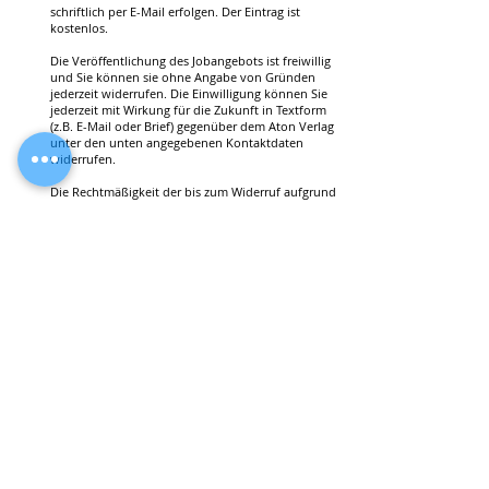
schriftlich per E-Mail erfolgen. Der Eintrag ist
kostenlos.
Die Veröffentlichung des Jobangebots ist freiwillig
und Sie können sie ohne Angabe von Gründen
jederzeit widerrufen. Die Einwilligung können Sie
jederzeit mit Wirkung für die Zukunft in Textform
(z.B. E-Mail oder Brief) gegenüber dem Aton Verlag
unter den unten angegebenen Kontaktdaten
widerrufen.
Die Rechtmäßigkeit der bis zum Widerruf aufgrund
der Einwilligung erfolgten Verarbeitung bleibt
dadurch unberührt.
Zum Umgang mit Ihren personenbezogenen Daten
entnehmen Sie bitte
unserer
Datenschutzerklärung.
SENDEN
Ihr Ansprechpartner für alle Fragen: