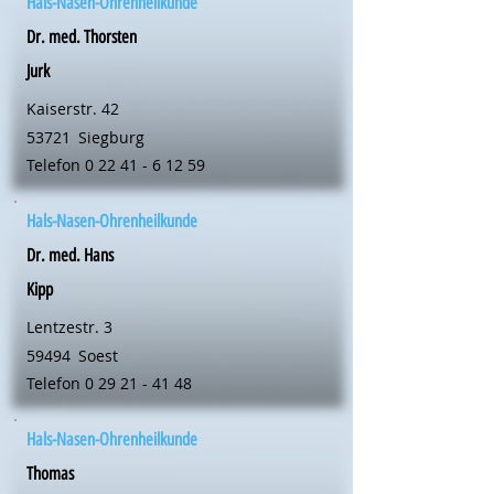
Hals-Nasen-Ohrenheilkunde
Dr. med. Thorsten
Jurk
Kaiserstr. 42
53721
Siegburg
Telefon
0 22 41 - 6 12 59
Hals-Nasen-Ohrenheilkunde
Dr. med. Hans
Kipp
Lentzestr. 3
59494
Soest
Telefon
0 29 21 - 41 48
Hals-Nasen-Ohrenheilkunde
Thomas