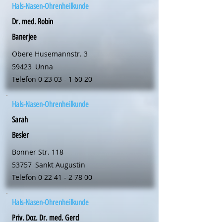
Hals-Nasen-Ohrenheilkunde
Dr. med. Robin
Banerjee
Obere Husemannstr. 3
59423
Unna
Telefon
0 23 03 - 1 60 20
Hals-Nasen-Ohrenheilkunde
Sarah
Besler
Bonner Str. 118
53757
Sankt Augustin
Telefon
0 22 41 - 2 78 00
Hals-Nasen-Ohrenheilkunde
Priv. Doz. Dr. med. Gerd