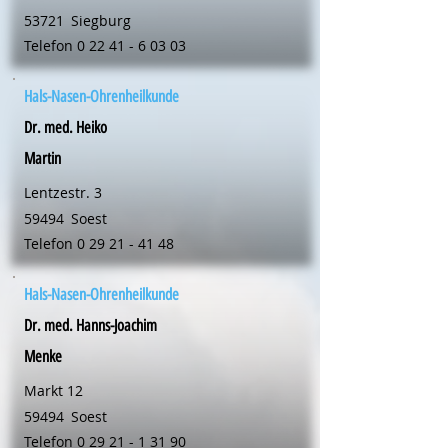
53721
Siegburg
Telefon
0 22 41 - 6 03 03
Hals-Nasen-Ohrenheilkunde
Dr. med. Heiko
Martin
Lentzestr. 3
59494
Soest
Telefon
0 29 21 - 41 48
Hals-Nasen-Ohrenheilkunde
Dr. med. Hanns-Joachim
Menke
Markt 12
59494
Soest
Telefon
0 29 21 - 1 31 90