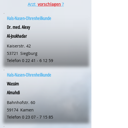
Arzt
vorschlagen
?
Hals-Nasen-Ohrenheilkunde
Dr. med. Alexy
Al-Joukhadar
Kaiserstr. 42
53721
Siegburg
Telefon
0 22 41 - 6 12 59
Hals-Nasen-Ohrenheilkunde
Wassim
Almahdi
Bahnhofstr. 60
59174
Kamen
Telefon
0 23 07 - 7 15 85