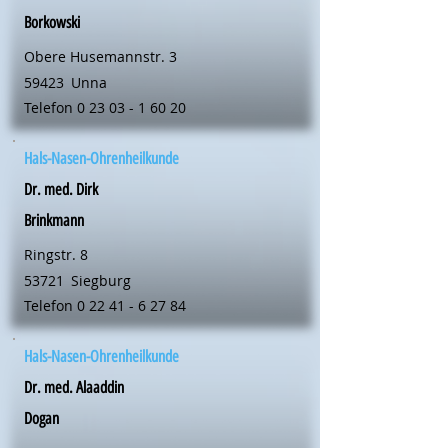
Borkowski
Obere Husemannstr. 3
59423
Unna
Telefon
0 23 03 - 1 60 20
Hals-Nasen-Ohrenheilkunde
Dr. med. Dirk
Brinkmann
Ringstr. 8
53721
Siegburg
Telefon
0 22 41 - 6 27 84
Hals-Nasen-Ohrenheilkunde
Dr. med. Alaaddin
Dogan