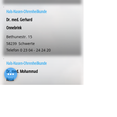
Hals-Nasen-Ohrenheilkunde
Dr. med. Gerhard
Onnebrink
Bethunestr. 15
58239
Schwerte
Telefon
0 23 04 - 24 24 20
Hals-Nasen-Ohrenheilkunde
Dr. med. Mohammad
Rezai
Adenauer Str. 2
59174
Kamen
Telefon
0 23 07 - 1 21 22
Hals-Nasen-Ohrenheilkunde