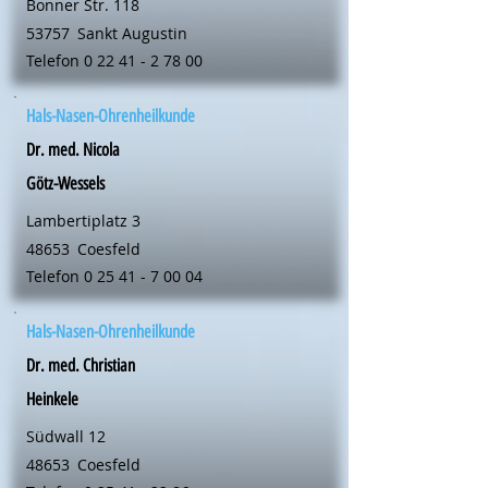
Bonner Str. 118
53757
Sankt Augustin
Telefon
0 22 41 - 2 78 00
Hals-Nasen-Ohrenheilkunde
Dr. med. Nicola
Götz-Wessels
Lambertiplatz 3
48653
Coesfeld
Telefon
0 25 41 - 7 00 04
Hals-Nasen-Ohrenheilkunde
Dr. med. Christian
Heinkele
Südwall 12
48653
Coesfeld