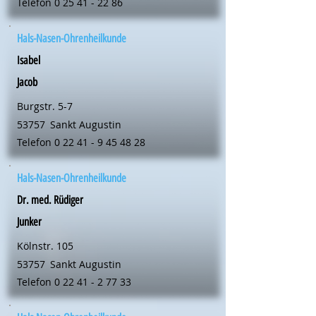
Telefon
0 25 41 - 22 86
Hals-Nasen-Ohrenheilkunde
Isabel
Jacob
Burgstr. 5-7
53757
Sankt Augustin
Telefon
0 22 41 - 9 45 48 28
Hals-Nasen-Ohrenheilkunde
Dr. med. Rüdiger
Junker
Kölnstr. 105
53757
Sankt Augustin
Telefon
0 22 41 - 2 77 33