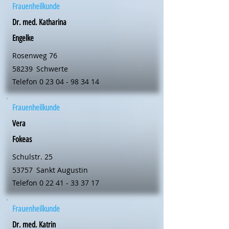
Frauenheilkunde
Dr. med. Katharina
Engelke
Rosenweg 76
58239
Schwerte
Telefon
0 23 04 - 98 34 14
Frauenheilkunde
Vera
Fokeas
Schulstr. 25
53757
Sankt Augustin
Telefon
0 22 41 - 33 37 17
Frauenheilkunde
Dr. med. Katrin