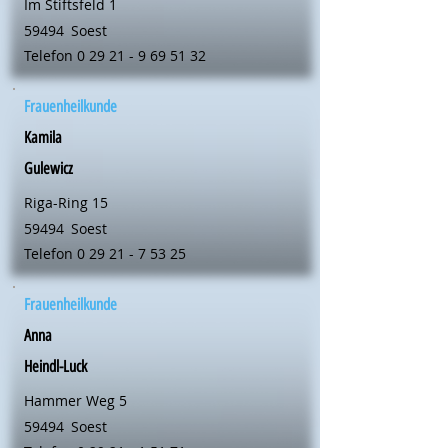
Im Stiftsfeld 1
59494
Soest
Telefon
0 29 21 - 9 69 51 32
Frauenheilkunde
Kamila
Gulewicz
Riga-Ring 15
59494
Soest
Telefon
0 29 21 - 7 53 25
Frauenheilkunde
Anna
Heindl-Luck
Hammer Weg 5
59494
Soest