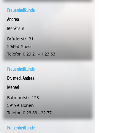
Frauenheilkunde
Andrea
Menkhaus
Brüderstr. 31
59494
Soest
Telefon
0 29 21 - 1 23 63
Frauenheilkunde
Dr. med. Andrea
Menzel
Bahnhofstr. 153
59199
Bönen
Telefon
0 23 83 - 22 77
Frauenheilkunde