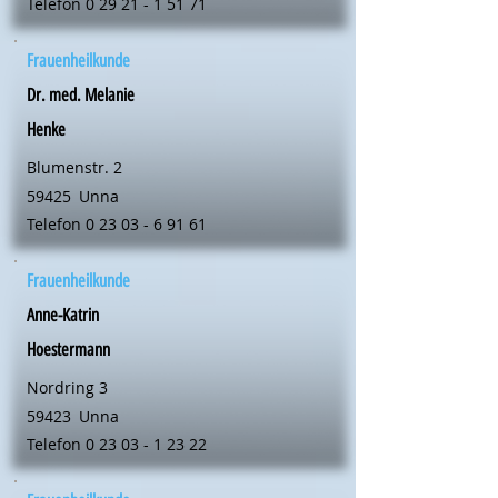
Telefon
0 29 21 - 1 51 71
Frauenheilkunde
Dr. med. Melanie
Henke
Blumenstr. 2
59425
Unna
Telefon
0 23 03 - 6 91 61
Frauenheilkunde
Anne-Katrin
Hoestermann
Nordring 3
59423
Unna
Telefon
0 23 03 - 1 23 22