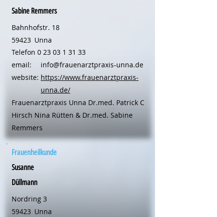
Sabine Remmers
Bahnhofstr. 18
59423
Unna
Telefon
0 23 03 1 31 33
email:
info@frauenarztpraxis-unna.de
website:
https://www.frauenarztpraxis-
unna.de/
Frauenarztpraxis Unna Dr.med. Patrick C
Hirsch Nina Rütten & Dr.med. Sabine
Remmers
Frauenheilkunde
Susanne
Düllmann
Nordring 3
59423
Unna