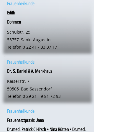
Frauenheilkunde
Edith
Dohmen
Schulstr. 25
53757
Sankt Augustin
Telefon
0 22 41 - 33 37 17
Frauenheilkunde
Dr. S. Daniel & A. Menkhaus
Kaiserstr. 7
59505
Bad Sassendorf
Telefon
0 29 21 - 9 81 72 93
Frauenheilkunde
Frauenarztpraxis Unna
Dr.med. Patrick C Hirsch • Nina Rütten • Dr.med.