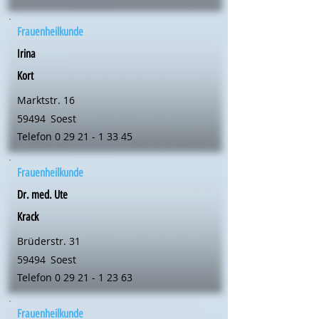
Frauenheilkunde
Irina
Kort
Marktstr. 16
59494
Soest
Telefon
0 29 21 - 1 33 45
Frauenheilkunde
Dr. med. Ute
Krack
Brüderstr. 31
59494
Soest
Telefon
0 29 21 - 1 23 63
Frauenheilkunde