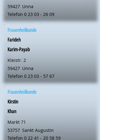
59427
Unna
Telefon
0 23 03 - 26 09
Frauenheilkunde
Farideh
Karim-Payab
Kleistr. 2
59427
Unna
Telefon
0 23 03 - 57 67
Frauenheilkunde
Kirstin
Khan
Markt 71
53757
Sankt Augustin
Telefon
0 22 41 - 20 58 59