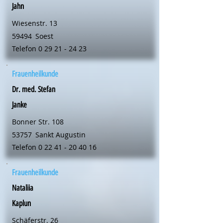
Jahn
Wiesenstr. 13
59494
Soest
Telefon
0 29 21 - 24 23
Frauenheilkunde
Dr. med. Stefan
Janke
Bonner Str. 108
53757
Sankt Augustin
Telefon
0 22 41 - 20 40 16
Frauenheilkunde
Nataliia
Kaplun
Schäferstr. 26