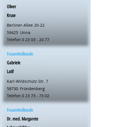
Oliver
Kruse
Berliner-Allee 20-22
59425
Unna
Telefon
0 23 03 - 24 77
Frauenheilkunde
Gabriele
Latif
Karl-Wildschütz-Str. 7
58730
Fröndenberg
Telefon
0 23 73 - 73 02
Frauenheilkunde
Dr. med. Margarete