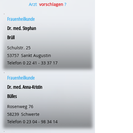
Arzt
vorschlagen
?
Frauenheilkunde
Dr. med. Stephan
Brüll
Schulstr. 25
53757
Sankt Augustin
Telefon
0 22 41 - 33 37 17
Frauenheilkunde
Dr. med. Anna-Kristin
Bülles
Rosenweg 76
58239
Schwerte
Telefon
0 23 04 - 98 34 14