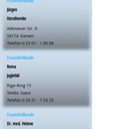
Frauenheilkunde
Jürgen
Horsthemke
Adenauer Str. 6
59174
Kamen
Telefon
0 23 07 - 1 80 68
Frauenheilkunde
Roma
Jagielski
Riga-Ring 15
59494
Soest
Telefon
0 29 21 - 7 53 25
Frauenheilkunde
Dr. med. Helene