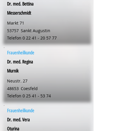
Dr. med. Bettina
Messerschmidt
Markt 71
53757
Sankt Augustin
Telefon
0 22 41 - 20 57 77
Frauenheilkunde
Dr. med. Regina
Murnik
Neustr. 27
48653
Coesfeld
Telefon
0 25 41 - 53 74
Frauenheilkunde
Dr. med. Vera
Oturina