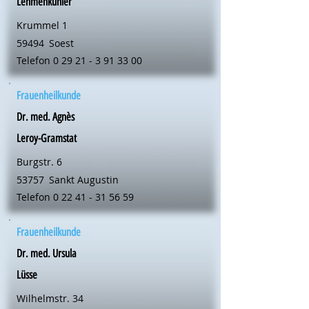
Lehmenkühler
Krummel 1
59494
Soest
Telefon
0 29 21 - 3 91 33 00
Frauenheilkunde
Dr. med. Agnès
Leroy-Gramstat
Burgstr. 6
53757
Sankt Augustin
Telefon
0 22 41 - 31 56 59
Frauenheilkunde
Dr. med. Ursula
Lüsse
Wilhelmstr. 34