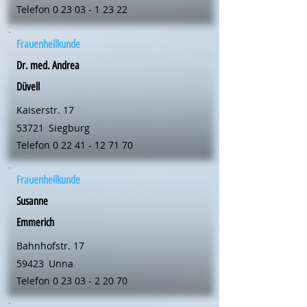
Telefon
0 23 03 - 1 23 22
Frauenheilkunde
Dr. med. Andrea
Düvell
Kaiserstr. 17
53721
Siegburg
Telefon
0 22 41 - 12 71 70
Frauenheilkunde
Susanne
Emmerich
Bahnhofstr. 17
59423
Unna
Telefon
0 23 03 - 2 20 70