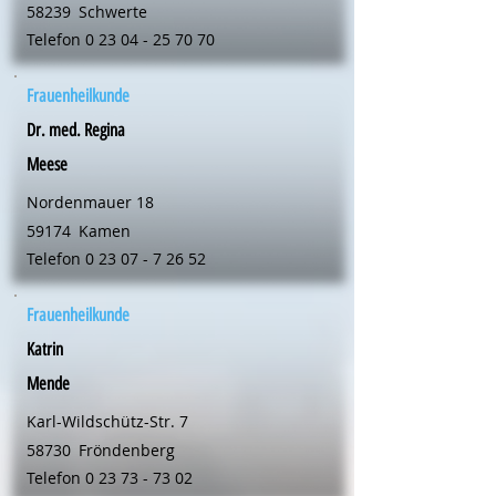
58239
Schwerte
Telefon
0 23 04 - 25 70 70
Frauenheilkunde
Dr. med. Regina
Meese
Nordenmauer 18
59174
Kamen
Telefon
0 23 07 - 7 26 52
Frauenheilkunde
Katrin
Mende
Karl-Wildschütz-Str. 7
58730
Fröndenberg
Telefon
0 23 73 - 73 02