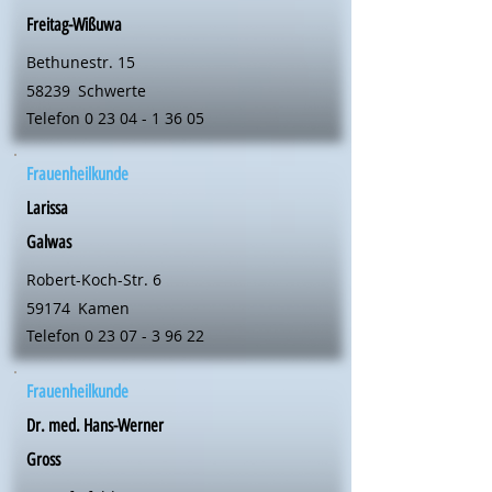
Freitag-Wißuwa
Bethunestr. 15
58239
Schwerte
Telefon
0 23 04 - 1 36 05
Frauenheilkunde
Larissa
Galwas
Robert-Koch-Str. 6
59174
Kamen
Telefon
0 23 07 - 3 96 22
Frauenheilkunde
Dr. med. Hans-Werner
Gross