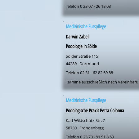
Telefon 0 23 07 - 26 18 03
Medizinische Fusspflege
Darwin Zabell
Podologie in Sölde
Sölder Straße 115
44289
Dortmund
Telefon 02 31 - 62 82 69 88
Termine ausschließlich nach Vereinbar
Medizinische Fusspflege
Podologische Praxis Petra Colonna
Karl-Wildschütz-Str. 7
58730
Fröndenberg
Telefon 0 23 73 - 91 91 8 50