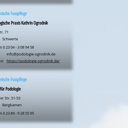
nische Fusspflege
gische Praxis Kathrin Ogrodnik
r. 71
Schwerte
n 0 23 04 - 3 08 94 58
info@podologie-ogrodnik.de
te:
https://podologie-ogrodnik.de/
nische Fusspflege
 für Podologie
r Str. 51-53
Bergkamen
n 0 23 89 - 9 28 55 95