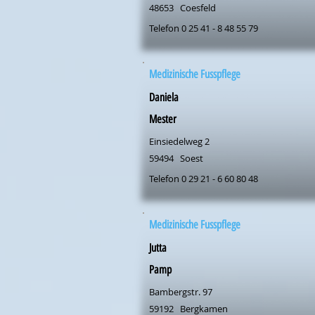
48653
Coesfeld
Telefon 0 25 41 - 8 48 55 79
Medizinische Fusspflege
Daniela
Mester
Einsiedelweg 2
59494
Soest
Telefon 0 29 21 - 6 60 80 48
Medizinische Fusspflege
Jutta
Pamp
Bambergstr. 97
59192
Bergkamen