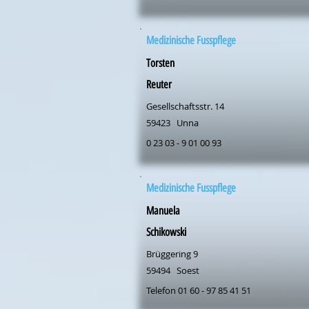
Medizinische Fusspflege
Torsten
Reuter
Gesellschaftsstr. 14
59423
Unna
0 23 03 - 9 01 00 93
Medizinische Fusspflege
Manuela
Schikowski
Brüggering 9
59494
Soest
Telefon 01 60 - 97 85 41 51