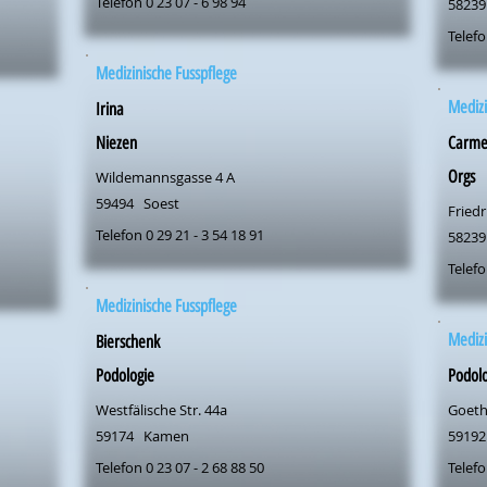
Telefon 0 23 07 - 6 98 94
58239
Telefo
Medizinische Fusspflege
Medizi
Irina
Niezen
Carm
Orgs
Wildemannsgasse 4 A
59494
Soest
Friedr
Telefon 0 29 21 - 3 54 18 91
58239
Telefo
Medizinische Fusspflege
Medizi
Bierschenk
Podologie
Podolo
Westfälische Str. 44a
Goeth
59174
Kamen
59192
Telefon 0 23 07 - 2 68 88 50
Telefo