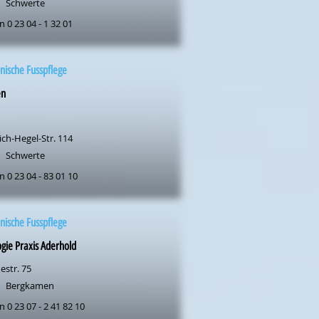
Schwerte
n 0 23 04 - 1 32 01
nische Fusspflege
en
ich-Hegel-Str. 114
Schwerte
n 0 23 04 - 83 01 10
nische Fusspflege
gie Praxis Aderhold
estr. 75
Bergkamen
n 0 23 07 - 2 41 82 10