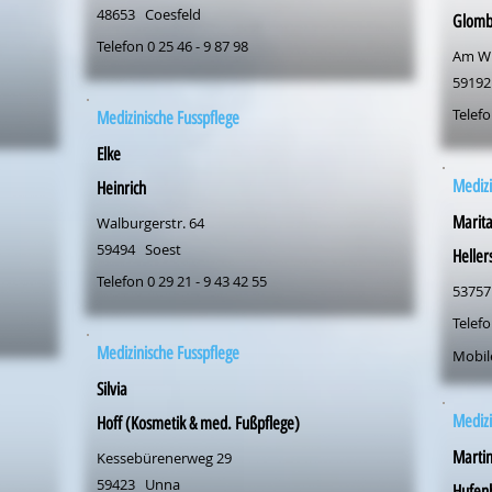
48653
Coesfeld
Glomb
Telefon 0 25 46 - 9 87 98
Am Wi
59192
Telefo
Medizinische Fusspflege
Elke
Medizi
Heinrich
Marit
Walburgerstr. 64
59494
Soest
Heller
Telefon 0 29 21 - 9 43 42 55
53757
Telefo
Medizinische Fusspflege
Mobil
Silvia
Medizi
Hoff (Kosmetik & med. Fußpflege)
Marti
Kessebürenerweg 29
59423
Unna
Hufen