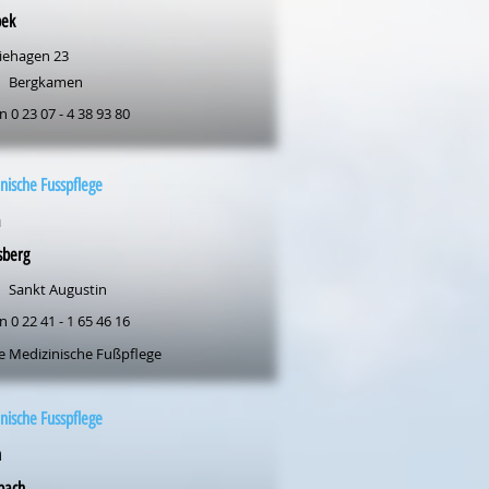
ek
ehagen 23
Bergkamen
n 0 23 07 - 4 38 93 80
nische Fusspflege
a
sberg
Sankt Augustin
n 0 22 41 - 1 65 46 16
e Medizinische Fußpflege
nische Fusspflege
n
bach