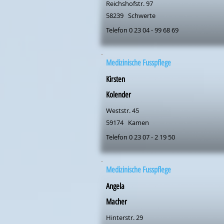
Reichshofstr. 97
58239
Schwerte
Telefon 0 23 04 - 99 68 69
Medizinische Fusspflege
Kirsten
Kolender
Weststr. 45
59174
Kamen
Telefon 0 23 07 - 2 19 50
Medizinische Fusspflege
Angela
Macher
Hinterstr. 29