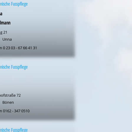
nische Fusspflege
na
elmann
ng 21
Unna
n 0 23 03 - 67 66 41 31
nische Fusspflege
ofstraße 72
Bönen
n 0162 - 347 0510
nische Fusspflege