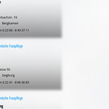
e
rbachstr. 74
Bergkamen
n 0 23 06 - 8 49 37 11
nische Fusspflege
asse 50
Siegburg
n 0 22 41 - 8 66 36 83
nische Fusspflege
ng