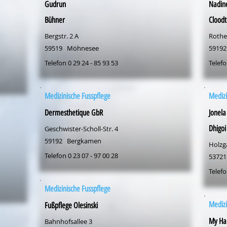
Gudrun
Nadin
Bühner
Cloodt
Bergstr. 2 A
Rothe
59519
Möhnesee
59192
Telefon 0 29 24 - 85 93 53
Telefo
Medizinische Fusspflege
Medizi
Dermesthetique GbR
Jonela
Dhigoi
Geschwister-Scholl-Str. 4
59192
Bergkamen
Holzg
Telefon 0 23 07 - 97 00 28
53721
Telefo
Medizinische Fusspflege
Medizi
Fußpflege Olesinski
My Ha
Bahnhofsallee 3