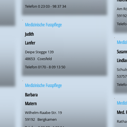
Telefon 0 23 03 - 98 37 34
Am Rö
59192
Telefo
Medizinische Fusspflege
Judith
Medizi
Lanfer
Susan
Deipe Stegge 139
48653
Coesfeld
Lindla
Telefon 0170 - 8 09 13 50
Schuls
53757
Telefo
Medizinische Fusspflege
Barbara
Medizi
Matern
Med. F
Wilhelm-Raabe-Str. 19
59192
Bergkamen
Ratha