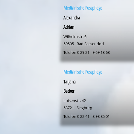
Medizinische Fusspflege
Alexandra
Adrian
Wilhelmstr. 6
59505
Bad Sassendorf
Telefon 0 29 21 - 9 69 13 63
Medizinische Fusspflege
Tatjana
Becker
Luisenstr. 42
53721
Siegburg
Telefon 0 22 41 - 8 98 85 01