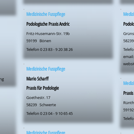
Medizinische Fusspflege
Medizi
Podologische Praxis Andric
Podolo
Fritz-Husemann-Str. 19b
Grünst
59199
Bönen
58239
Telefon 0 23 83 - 9 20 38 26
Telefo
email:
websi
Medizinische Fusspflege
Mario Scharff
ung
Medizi
Praxis für Podologie
Praxis
Goethestr. 17
Rünthe
58239
Schwerte
59192
Telefon 0 23 04 - 9 10 65 45
Telefo
Medizinische Fusspflege