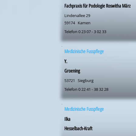
Fachpraxis für Podologie Roswitha März
Lindenallee 29
59174
Kamen
Telefon 0 23 07 - 3 02 33
Medizinische Fusspflege
Y.
Groening
53721
Siegburg
Telefon 0 22 41 - 38 32 28
Medizinische Fusspflege
Ilka
Hesselbach-Kraft