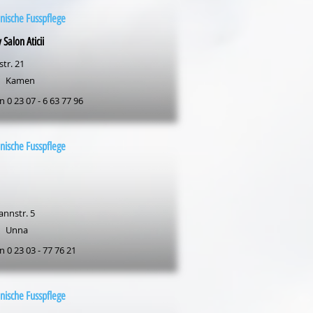
nische Fusspflege
 Salon Aticii
str. 21
Kamen
n 0 23 07 - 6 63 77 96
nische Fusspflege
nnstr. 5
Unna
n 0 23 03 - 77 76 21
nische Fusspflege