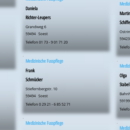
Medizi
Daniela
Marti
Richter-Leupers
Schiff
Grandweg 6
Ostri
59494
Soest
59423
Telefon 01 73 - 9 01 71 20
Telefo
Medizinische Fusspflege
Medizi
Frank
Olga
Schmücker
Stabel
Stiefernbergstr. 10
Bahnh
59494
Soest
59199
Telefon 0 29 21 - 6 85 52 71
Telefo
Medizinische Fusspflege
Medizi