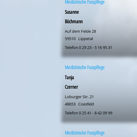
Medizinische Fusspflege
Susanne
Büchmann
Auf dem Felde 28
59510
Lippetal
Telefon 0 29 23 - 5 16 95 31
Medizinische Fusspflege
Tanja
Czerner
Loburger Str. 21
48653
Coesfeld
Telefon 0 25 41 - 8 42 09 99
Medizinische Fusspflege