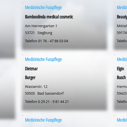
Medizinische Fusspflege
Medizi
Bamboolinda medical cosmetic
Beauty
Am Herrengarten 1
Mittel
53721
Siegburg
59174
Telefon 01 76 - 47 86 03 04
Telefo
Medizinische Fusspflege
Medizi
Dietmar
Elgin
Burger
Busch
Wasserstr. 12
Herma
59505
Bad Sassendorf
59425
Telefon 0 29 21 - 9 81 44 21
Telefo
Medizinische Fusspflege
Medizi