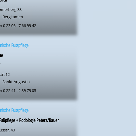
merberg 33
Bergkamen
n 0 23 06 - 7 66 99 42
nische Fusspflege
ne
r
tr. 12
Sankt Augustin
n 0 22 41 - 2 39 79 05
nische Fusspflege
ußpflege + Podologie Peters/Bauer
usstr. 40