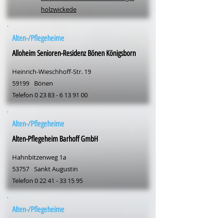
holzwickede
Alten-/Pflegeheime
Alloheim Senioren-Residenz Bönen Königsborn
Heinrich-Wieschhoff-Str. 19
59199
Bönen
Telefon
0 23 83 - 6 13 91 00
Alten-/Pflegeheime
Alten-Pflegeheim Barhoff GmbH
Hahnbitzenweg 1a
53757
Sankt Augustin
Telefon
0 22 41 - 33 15 95
Alten-/Pflegeheime