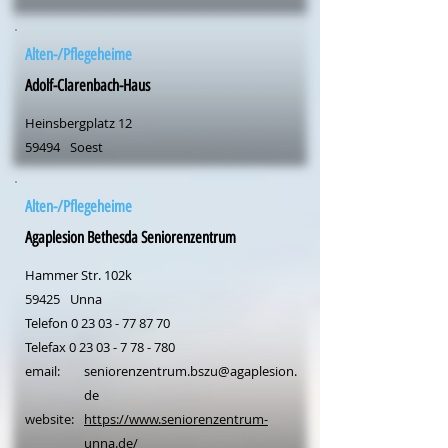
Alten-/Pflegeheime
Adolf-Clarenbach-Haus
Heinsbergplatz 12
59494
Soest
Alten-/Pflegeheime
Agaplesion Bethesda Seniorenzentrum
Hammer Str. 102k
59425
Unna
Telefon
0 23 03 - 77 87 70
Telefax
0 23 03 - 7 78 - 780
email:
seniorenzentrum.bszu@agaplesion.
de
website:
https://www.seniorenzentrum-
unna.de/