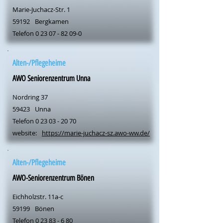
Marie-Juchacz-Str. 1
59192
Bergkamen
Telefon
0 23 07 - 82 09-0
Alten-/Pflegeheime
AWO Seniorenzentrum Unna
Nordring 37
59423
Unna
Telefon
0 23 03 - 20 70
website:
https://marie-juchacz-sz.awo-ww.de/
Alten-/Pflegeheime
AWO-Seniorenzentrum Bönen
Eichholzstr. 11a-c
59199
Bönen
Telefon
0 23 83 - 6 80