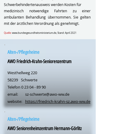
Schwerbehindertenausweis werden Kosten für
medizinisch notwendige Fahrten zu einer
ambulanten Behandlung übernommen. Sie gelten
mit der ärztlichen Verordnung als genehmigt.
Quelle:
www.bundesgesundheitsministerium.de
, Stand: April 2021
Alten-/Pflegeheime
AWO Friedrich-Krahn-Seniorenzentrum
Westhellweg 220
58239
Schwerte
Telefon
0 23 04 - 89 90
email:
sz-schwerte@awo-ww.de
website:
https://friedrich-krahn-sz.awo-ww.de
Alten-/Pflegeheime
AWO Seniorenheimzentrum Hermann-Görlitz