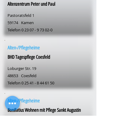
Altenzentrum Peter und Paul
Pastoratsfeld 1
59174
Kamen
Telefon
0 23 07 - 9 73 02-0
Alten-/Pflegeheime
BHD Tagespflege Coesfeld
Loburger Str. 19
48653
Coesfeld
Telefon
0 25 41 - 8 44 61 50
Alten-/Pflegeheime
Bonifatius Wohnen mit Pflege Sankt Augustin
Bonner Str. 139
53757
Sankt Augustin