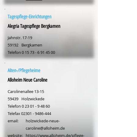
Tagespflege-Einrichtungen
Alegria Tagespflege Bergkamen
Jahnstr. 17-19
59192
Bergkamen
Telefon
0 15 73 - 6 91 45 00
Alten-/Pflegeheime
Alloheim Neue Caroline
Carolinenallee 13-15
59439
Holzwickede
Telefon
0 23 01 - 9 48 60
Telefax
02301 - 9486-444
email:
holzwickede-neue-
caroline@alloheim.de
website:
https://www.alloheim.de/pflege-