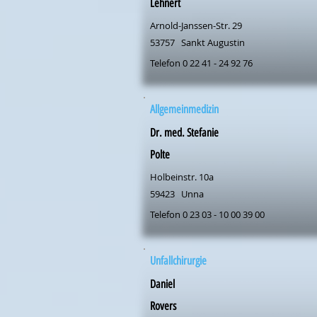
Lehnert
Arnold-Janssen-Str. 29
53757
Sankt Augustin
Telefon 0 22 41 - 24 92 76
Allgemeinmedizin
Dr. med. Stefanie
Polte
Holbeinstr. 10a
59423
Unna
Telefon 0 23 03 - 10 00 39 00
Unfallchirurgie
Daniel
Rovers