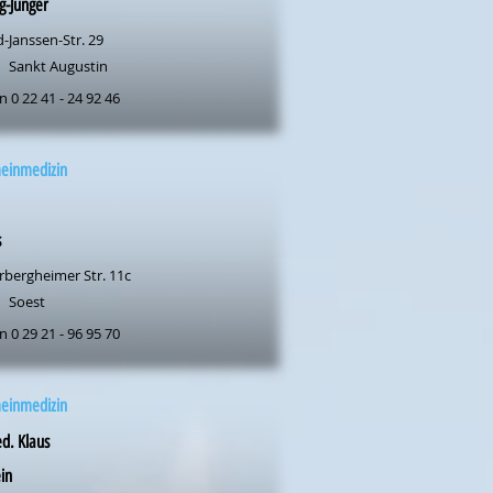
g-Jünger
-Janssen-Str. 29
Sankt Augustin
n 0 22 41 - 24 92 46
meinmedizin
s
rbergheimer Str. 11c
Soest
n 0 29 21 - 96 95 70
meinmedizin
d. Klaus
in