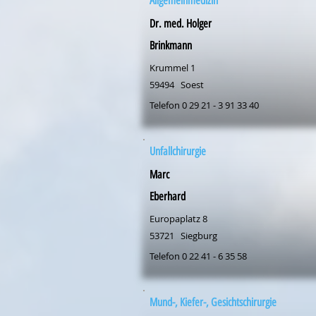
Allgemeinmedizin
Dr. med. Holger
Brinkmann
Krummel 1
59494
Soest
Telefon 0 29 21 - 3 91 33 40
Unfallchirurgie
Marc
Eberhard
Europaplatz 8
53721
Siegburg
Telefon 0 22 41 - 6 35 58
Mund-, Kiefer-, Gesichtschirurgie