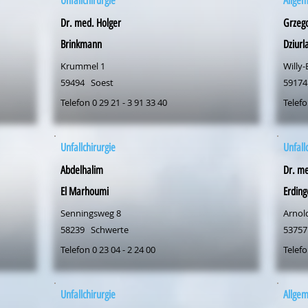
Unfallchirurgie
Allge
Dr. med. Holger
Grzeg
Brinkmann
Dziurl
Krummel 1
Willy-
59494
Soest
59174
Telefon 0 29 21 - 3 91 33 40
Telefo
Unfallchirurgie
Unfall
Abdelhalim
Dr. me
El Marhoumi
Erding
Senningsweg 8
Arnold
58239
Schwerte
53757
Telefon 0 23 04 - 2 24 00
Telefo
Unfallchirurgie
Allge