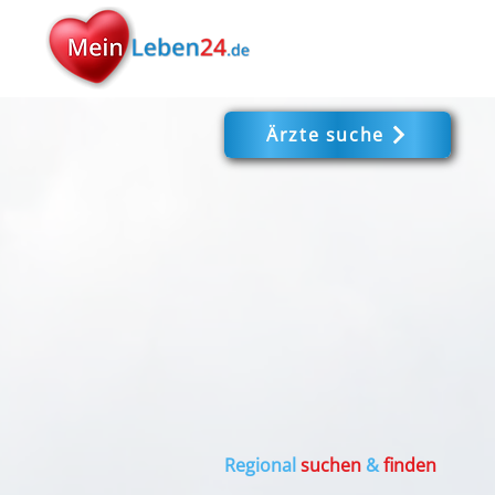
Ärzte suche
Regional
suchen
&
finden