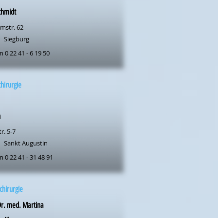
chmidt
mstr. 62
Siegburg
n 0 22 41 - 6 19 50
chirurgie
n
r. 5-7
Sankt Augustin
n 0 22 41 - 31 48 91
hirurgie
Dr. med. Martina