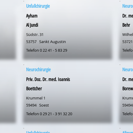
Unfallchirurgie
Neuroc
Ayham
Dr. me
Al Jundi
Behr
Südstr. 31
Wilhel
53757
Sankt Augustin
53721
Telefon 0 22 41 - 5 83 29
Telefo
Neurochirurgie
Neuroc
Priv. Doz. Dr. med. Ioannis
Dr. m
Boettcher
Borew
Krummel 1
Krum
59494
Soest
59494
Telefon 0 29 21 - 3 91 32 20
Telefo