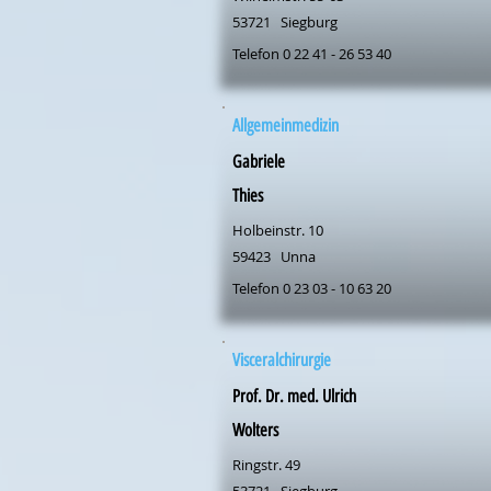
53721
Siegburg
Telefon 0 22 41 - 26 53 40
Allgemeinmedizin
Gabriele
Thies
Holbeinstr. 10
59423
Unna
Telefon 0 23 03 - 10 63 20
Visceralchirurgie
Prof. Dr. med. Ulrich
Wolters
Ringstr. 49