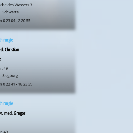
iche des Wassers 3
Schwerte
n 0 23 04 - 2 20 55
chirurgie
d. Christian
e
r. 49
Siegburg
n 0 22 41 - 18 23 39
chirurgie
Dr. med. Gregor
r. 49