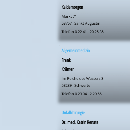
Kaldemorgen
Markt 71
53757
Sankt Augustin
Telefon 0 22 41 - 20 25 35
Allgemeinmedizin
Frank
Krämer
Im Reiche des Wassers 3
58239
Schwerte
Telefon 0 23 04 - 2 20 55
Unfallchirurgie
Dr. med. Katrin Renate