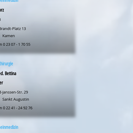
meinmedizin
orz
a
Brandt-Platz 13
Kamen
n 0 23 07 - 1 70 55
chirurgie
d. Bettina
er
-Janssen-Str. 29
Sankt Augustin
n 0 22 41 - 24 92 76
meinmedizin