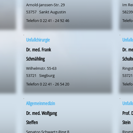
Arnold-Janssen-Str. 29
Im Re
53757
Sankt Augustin
58239
Telefon 0 22 41 - 24 92 46
Telefo
Unfallchirurgie
Unfall
Dr. med. Frank
Dr. me
Schmähling
Schult
Wilhelmstr. 55-63
Ringst
53721
Siegburg
53721
Telefon 0 22 41 - 26 54 20
Telefo
Allgemeinmedizin
Unfall
Dr. med. Wolfgang
Prof. 
Steffen
Stein
Senator-Schwartz-Ring 8
Ringst