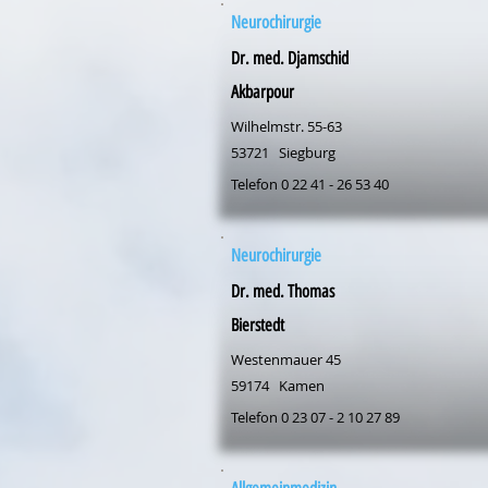
Neurochirurgie
Dr. med. Djamschid
Akbarpour
Wilhelmstr. 55-63
53721
Siegburg
Telefon 0 22 41 - 26 53 40
Neurochirurgie
Dr. med. Thomas
Bierstedt
Westenmauer 45
59174
Kamen
Telefon 0 23 07 - 2 10 27 89