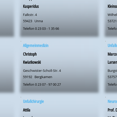
Kasperidus
Kleins
Falkstr. 4
Wilhel
59423
Unna
53721
Telefon 0 23 03 - 1 35 66
Telefo
Allgemeinmedizin
Unfall
Christoph
Marco
Kwiatkowski
Larse
Geschwister-Scholl-Str. 4
Burgst
59192
Bergkamen
53757
Telefon 0 23 07 - 97 00 27
Telefo
Unfallchirurgie
Neuroc
Attila
Prof. 