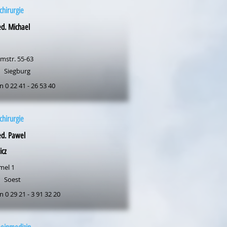
hirurgie
d. Michael
mstr. 55-63
Siegburg
n 0 22 41 - 26 53 40
hirurgie
ed. Pawel
icz
mel 1
Soest
n 0 29 21 - 3 91 32 20