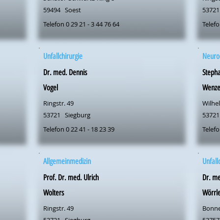
59494
Soest
53721
Telefon 0 29 21 - 3 44 76 64
Telefo
Unfallchirurgie
Neuroc
Dr. med. Dennis
Steph
Vogel
Wenze
Ringstr. 49
Wilhel
53721
Siegburg
53721
Telefon 0 22 41 - 18 23 39
Telefo
Allgemeinmedizin
Unfall
Prof. Dr. med. Ulrich
Dr. m
Wolters
Wörrle
Ringstr. 49
Bonner