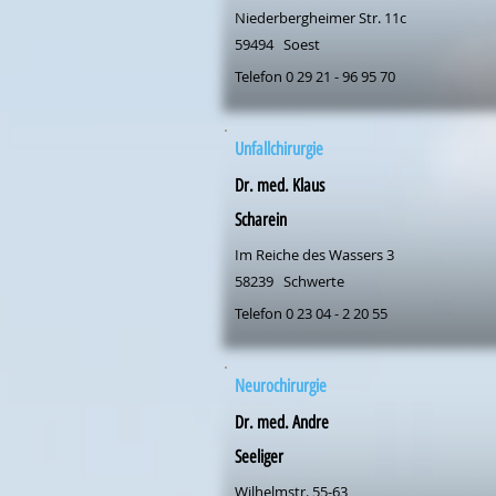
Niederbergheimer Str. 11c
59494
Soest
Telefon 0 29 21 - 96 95 70
Unfallchirurgie
Dr. med. Klaus
Scharein
Im Reiche des Wassers 3
58239
Schwerte
Telefon 0 23 04 - 2 20 55
Neurochirurgie
Dr. med. Andre
Seeliger
Wilhelmstr. 55-63