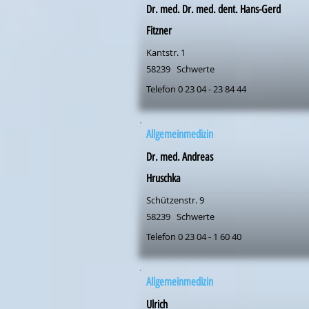
Dr. med. Dr. med. dent. Hans-Gerd
Fitzner
Kantstr. 1
58239
Schwerte
Telefon 0 23 04 - 23 84 44
Allgemeinmedizin
Dr. med. Andreas
Hruschka
Schützenstr. 9
58239
Schwerte
Telefon 0 23 04 - 1 60 40
Allgemeinmedizin
Ulrich