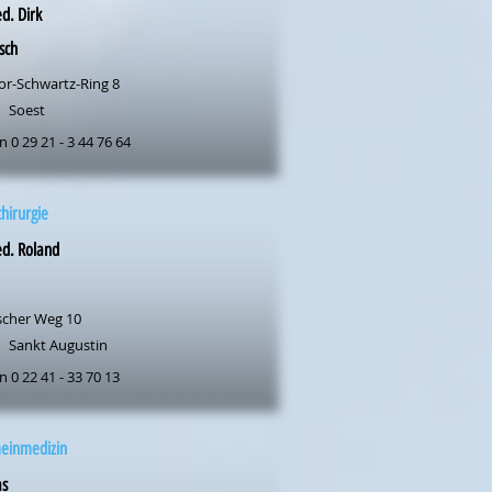
d. Dirk
sch
or-Schwartz-Ring 8
Soest
n 0 29 21 - 3 44 76 64
chirurgie
d. Roland
cher Weg 10
Sankt Augustin
n 0 22 41 - 33 70 13
meinmedizin
s