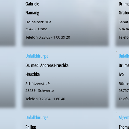
Gabriele
Dr. me
Flamang
Grabo
Holbeinstr. 10a
Senat
59423
Unna
59494
Telefon 0 23 03 - 1 00 39 20
Telefo
Unfallchirurgie
Unfall
Dr. med. Andreas Hruschka
Dr. me
Hruschka
Ivo
Schützenstr. 9
Bönns
58239
Schwerte
53757
Telefon 0 23 04 - 1 60 40
Telefo
Unfallchirurgie
Allge
Philipp
Thoma