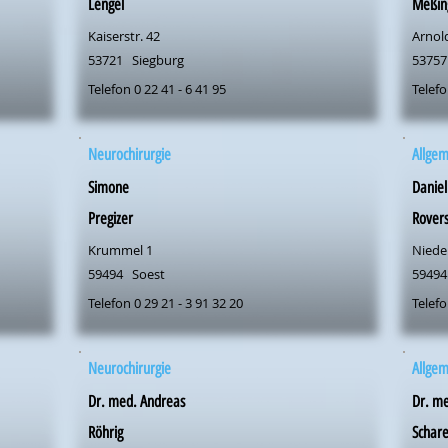
Lengel
Meßin
Kaiserstr. 42
Arnold
53721
Siegburg
53757
Telefon 0 22 41 - 6 41 95
Telefo
Neurochirurgie
Allge
Simone
Daniel
Pregizer
Rover
Krummel 1
Niede
59494
Soest
59494
Telefon 0 29 21 - 3 91 32 20
Telefo
Neurochirurgie
Allge
Dr. med. Andreas
Dr. me
Röhrig
Schare