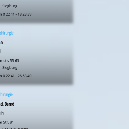
Siegburg
n 0 22 41 - 18 23 39
hirurgie
an
l
mstr. 55-63
Siegburg
n 0 22 41 - 26 53 40
chirurgie
ed. Bernd
in
 Str. 81