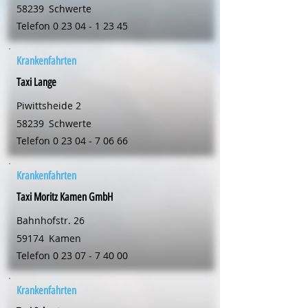
58239
Schwerte
Telefon
0 23 04 - 1 23 45
Krankenfahrten
Taxi Lange
Piwittsheide 2
58239
Schwerte
Telefon
0 23 04 - 7 06 66
Krankenfahrten
Taxi Moritz Kamen GmbH
Bahnhofstr. 26
59174
Kamen
Telefon
0 23 07 - 7 40 00
Krankenfahrten