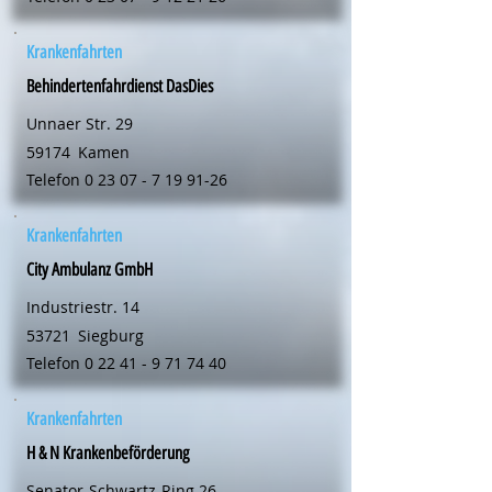
Krankenfahrten
Behindertenfahrdienst DasDies
Unnaer Str. 29
59174
Kamen
Telefon
0 23 07 - 7 19 91-26
Krankenfahrten
City Ambulanz GmbH
Industriestr. 14
53721
Siegburg
Telefon
0 22 41 - 9 71 74 40
Krankenfahrten
H & N Krankenbeförderung
Senator-Schwartz-Ring 26