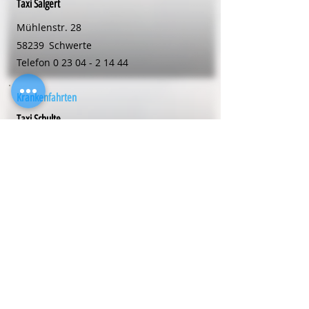
Taxi Salgert
Mühlenstr. 28
58239
Schwerte
Telefon
0 23 04 - 2 14 44
Krankenfahrten
Taxi Schulte
Volmarsteinweg 5
59494
Soest
Telefon
0 29 21 - 1 60 00
Krankenfahrten
Thomas Taxiservice
Mühlenstr. 1a
59423
Unna
Telefon
0 23 03 - 33 21 30