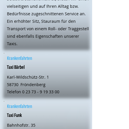
vielseitigen und auf Ihren Alltag bzw.
Bedürfnisse zugeschnittenen Service an.
Ein erhöhter Sitz, Stauraum für den
Transport von einem Roll- oder Traggestell
sind ebenfalls Eigenschaften unserer
Taxis.
Krankenfahrten
Taxi Bärbel
Karl-Wildschütz-Str. 1
58730
Fröndenberg
Telefon
0 23 73 - 9 19 33 00
Krankenfahrten
Taxi Funk
Bahnhofstr. 35