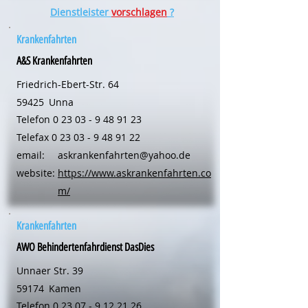
Dienstleister
vorschlagen
?
Krankenfahrten
A&S Krankenfahrten
Friedrich-Ebert-Str. 64
59425
Unna
Telefon
0 23 03 - 9 48 91 23
Telefax
0 23 03 - 9 48 91 22
email:
askrankenfahrten@yahoo.de
website:
https://www.askrankenfahrten.co
m/
Krankenfahrten
AWO Behindertenfahrdienst DasDies
Unnaer Str. 39
59174
Kamen
Telefon
0 23 07 - 9 12 21 26