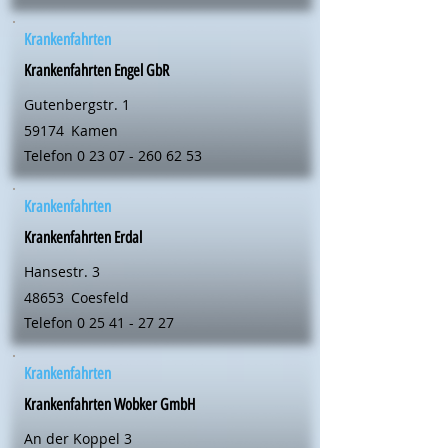
Krankenfahrten
Krankenfahrten Engel GbR
Gutenbergstr. 1
59174
Kamen
Telefon
0 23 07 - 260 62 53
Krankenfahrten
Krankenfahrten Erdal
Hansestr. 3
48653
Coesfeld
Telefon
0 25 41 - 27 27
Krankenfahrten
Krankenfahrten Wobker GmbH
An der Koppel 3