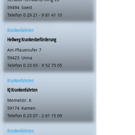
59494
Soest
Telefon
0 29 21 - 9 81 41 10
Krankenfahrten
Hellweg Krankenbeförderung
Am Pfauenufer 7
59423
Unna
Telefon
0 23 03 - 9 52 75 05
Krankenfahrten
KJ Krankenfahrten
Memelstr. 6
59174
Kamen
Telefon
0 23 07 - 2 61 15 09
Krankenfahrten