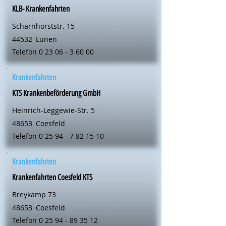
KLB- Krankenfahrten
Scharnhorststr. 15
44532
Lünen
Telefon
0 23 06 - 3 60 00
Krankenfahrten
KTS Krankenbeförderung GmbH
Heinrich-Leggewie-Str. 5
48653
Coesfeld
Telefon
0 25 94 - 7 82 15 10
Krankenfahrten
Krankenfahrten Coesfeld KTS
Breykamp 73
48653
Coesfeld
Telefon
0 25 94 - 89 35 12