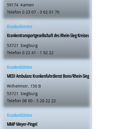
59174
Kamen
Telefon
0 23 07 - 3 62 01 70
Krankenfahrten
Krankentransportgesellschaft des Rhein-Sieg Kreises
53721
Siegburg
Telefon
0 22 41 - 1 92 22
Krankenfahrten
MEDI Ambulanz Krankenfahrdienst Bonn/Rhein-Sieg
Wilhelmstr. 150 B
53721
Siegburg
Telefon
08 00 - 5 20 22 22
Krankenfahrten
MMP Meyer-Pingel