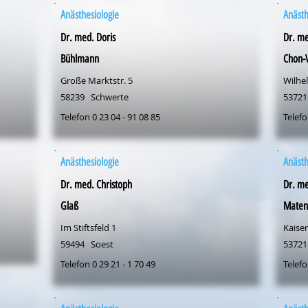
Anästhesiologie
Anästh
Dr. med. Doris
Dr. me
Bühlmann
Chon-
Große Marktstr. 5
Wilhel
58239
Schwerte
53721
Telefon 0 23 04 - 91 08 85
Telefo
Anästhesiologie
Anästh
Dr. med. Christoph
Dr. m
Glaß
Maten
Im Stiftsfeld 1
Kaiser
59494
Soest
53721
Telefon 0 29 21 - 1 70 49
Telefo