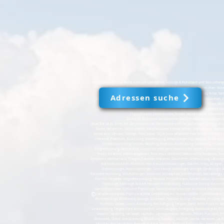
MeinLeben24.de - Das Portal rund um Gesundheit, Vorsorge & Ruhestand und Seniorenwegweis
Münster, Paderborn, Rünthe, Hemer, Köln, Bochum, Essen u.v.m. Hier finden man: Notr
Fusspflege, Physiotherapie, Rechtsanwalt, Notar, Sani
Adressen suche
JobX24.nrw, jobX24.de und MeinLeben24.de sind führende Portale für Jobs, Gesundheit, 
Soest, Möh
Wir bieten eine Fülle von Dienstleistungen und Einrichtungen, von Notrufnummern über
Physiotherapie, Rechtsanwälte, Notare, Sanitätshäuser, Steuerbera
Zusätzlich zu unseren umfassenden Gesundheitsdienstleistungen biet
Unser Ziel ist es, Ihnen bei der Jobsuche, der Stellensuche oder der Suche nach Gesundheit
Studio, Hebammen, Homöopathie, Naturheilkunde, Krankenfahrten, Krankenhaus, Krankenkassen
Dentallabor, Zahnarzt, Urologe - Mein Leben 24 Job Jobs Mitarbeiter freie Stellen freie Stell
Freelancer, Praktikum, Ausbildung, Weiterbildung, Entwicklungsmöglichkeiten, Aufstiegsmögl
Kundenorientierung, Vertrieb, Marketing, Finanzen, Buchhaltung, Controlling, Projektm
Programmierung, Datenanalyse, Künstliche Intelligenz, Maschinelles Lernen, Cybersecuri
Public Relations, Eventmanagement, Tourismus, Hotellerie, Gastronomie, Rezeption, Kund
Symptome, Medikamente, Therapie, Patienten, Krankheit, Gesundheit, Untersuchung, Laborergeb
Krankheitsursachen, Blutdruck, Herz-Kreislauf-Erkrankungen, Diabetes, Krebs, Allergi
Endokrinologie, Hormonstörungen, Schilddrüse, Andrologie, Urologie, Gynäkologie, S
Raucherentwöhnung, Schlafstörungen, Insomnie, Schlafapnoe, Schlafmedizin, Dermatologie, H
Tinnitus, Hörgeräte, Hörgeräteanpassung, Hörsturz, Physiotherapie, Rehabilitation, Sportme
Radiologe, Pathologe, Notarzt, Hausarzt, Kinderchirurg, Plastischer Chirurg, Neuro
Gerontopsychiater, Klinischer Psychologe, Gesundheitspsychologe, Klinischer Neuropsych
©
Verhaltenstherapeut, Psychoanalytiker, Gestalttherapeut, Humanistischer Psychotherapeut, Syst
Wildtierbiologe, Wildtierarzt, Zoologe, Zootierarzt, Forscher, Biologe, Chemiker, Physiker,
Professor, Berater, Coach, Anstellung, Beschäftigung, Tätigkeit, Beruf, Stelle, Position,
Verantwortung, Tätigkeitsfeld, Arbeitsbereich, Arbeitsaufgabe, Betätigung, Erwerbstätigkeit, Pfl
Gewerbe, Handlung, Handwerk, Laufbahn, Lebensunterhalt, Mission, Pflicht, Planstelle, Profes
Broterwerb, Dienst, Dienstleistung, Einstellung, Funktion, Geschäft, Handel, Handwerk, Lauf