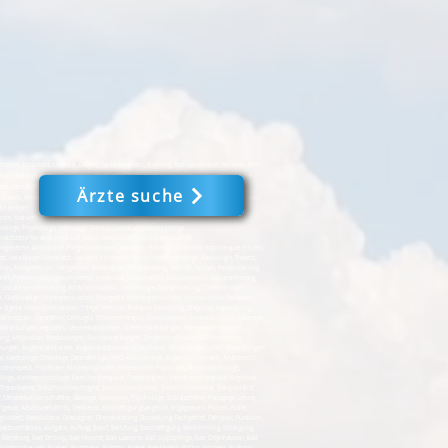
e, Lippstadt, Lippetal, Lingen, Sankt Augustin, Siegburg, Bad Sassendorf, Wickede, Werl,
Naturheilkunde, Krankenfahrten, Krankenhaus, Krankenkassen, Logopädie, medizinische
arzt, Dentallabor, Zahnarzt, Urologe - Mein Leben 24 #
Ärzte suche
ckede, Fröndenberg, Iserlohn, Dortmund, Werne, Selm, Bönen, Schwerte, Witten, Menden,
le weitere.
nde, Krankenfahrten, Krankenhäuser, Krankenkassen, Logopädie, medizinische Fußpflege,
urologe, Psychologe, Radiologe, Tierarzt, Dentallabor und Urologe.
laufstelle für alles rund um Beruf, Gesundheit und Lebensqualität.
egeheime, Ambulante Pflege, Apotheken, Bestatter, Betreutes Wohnen, Ergotherapie, Fitness-
 Hals-Nasen-Ohrenarzt, Hautarzt, Kinderarzt, Neurologe, Psychologe, Radiologie, Tierarzt,
n, Kompetenzen, Fähigkeiten, Arbeitsplatz, Arbeitsvertrag, Vollzeit, Teilzeit, Festanstellung,
t, Problemlösungskompetenz, Kreativität, Belastbarkeit, Stressresistenz, Zielorientierung,
oziale Verantwortung, Ethik, Innovation, Technologie, Digitalisierung, IT-Kenntnisse,
, Grafikdesign, Videoproduktion, Fotografie, Medienproduktion, Journalismus, Redaktion,
ix Sigma, Gesundheitswesen, Pflege, Medizin, Therapie, Forschung, Diagnose, Behandlung,
llmedizin, Operation, Chirurgie, Schmerztherapie, Immunsystem, Infektion, Virus, Bakterien,
Erkrankungen, Hepatitis, Lebererkrankungen, Nierenerkrankungen, Harnwegsinfektionen,
tung, Adipositas, Essstörungen, Suchterkrankungen, Drogenmissbrauch, Alkoholismus,
törungen, Augenkrankheiten, Augenoperationen, Optometrie, Hörstörungen, HNO-Erkrankungen,
de, Kardiologe, Onkologe, Dermatologe, HNO-Arzt, Urologe, Augenarzt, Zahnarzt, Anästhesist,
therapeut, Psychiater, Kinderpsychiater, Forensischer Psychiater, Neuropsychologe,
ge, Kinderpsychologe, Familientherapeut, Paartherapeut, Verhaltenstherapeut, Kognitive
ieraufseher, Tierschutzbeauftragter, Tierschutzinspektor, Tierschutzveterinär, Tierspezialist,
er, Umweltwissenschaftler, Geologe, Astronom, Psychologe, Sozialarbeiter, Pädagoge, Lehrer,
beitgeber, Arbeitsverhältnis, Verdienst, Beschäftigungsangebot, Engagement, Posten, Rolle,
lichkeit, Berufsstand, Dienstgrad, Dienstleistung, Einstellung, Fachgebiet, Fähigkeit, Funktion,
Arbeitsverhältnis, Aufgabe, Auftrag, Beruf, Berufung, Beschäftigung, Bestimmung, Betätigung,
, Bad Berleburg, Bad Driburg, Bad Honnef, Bad Laasphe, Bad Lippspringe, Bad Oeynhausen, Bad