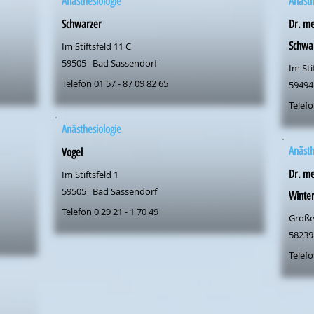
Anästhesiologie
Anästh
Schwarzer
Dr. me
Schwa
Im Stiftsfeld 11 C
59505
Bad Sassendorf
Im Sti
Telefon 01 57 - 87 09 82 65
59494
Telefo
Anästhesiologie
Anästh
Vogel
Dr. me
Im Stiftsfeld 1
59505
Bad Sassendorf
Winte
Telefon 0 29 21 - 1 70 49
Große
58239
Telefo