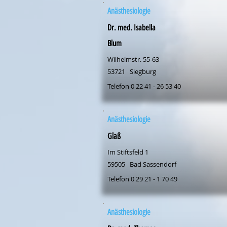
Anästhesiologie
Dr. med. Isabella
Blum
Wilhelmstr. 55-63
53721
Siegburg
Telefon 0 22 41 - 26 53 40
Anästhesiologie
Glaß
Im Stiftsfeld 1
59505
Bad Sassendorf
Telefon 0 29 21 - 1 70 49
Anästhesiologie