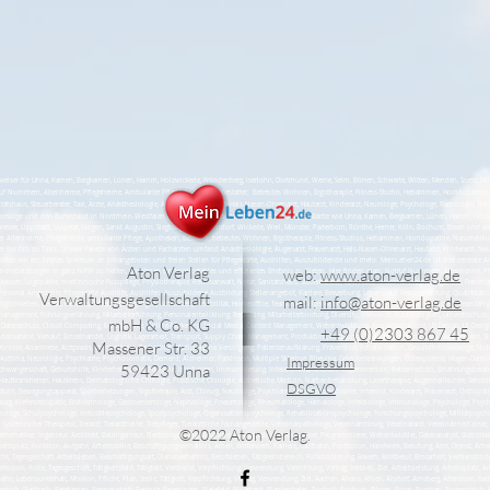
er für Unna, Kamen, Bergkamen, Lünen, Hamm, Holzwickede, Fröndenberg, Iserlohn, Dortmund, Werne, Selm, Bönen, Schwerte, Witten, Menden, Soest, Möhnese
uf Nummern, Altenheime, Pflegeheime, Ambulante Pflege, Apotheken, Bestatter, Betreutes Wohnen, Ergotherapie, Fitness-Studio, Hebammen, Homöopathie, 
tätshaus, Steuerberater, Taxi, Ärzte, Anästhesiologie, Augenarzt, Frauenarzt, Hals-Nasen-Ohrenarzt, Hautarzt, Kinderarzt, Neurologe, Psychologe, Radiologie, Tier
Vorsorge und den Ruhestand in Nordrhein-Westfalen (NRW). Unsere Reichweite erstreckt sich über Städte wie Unna, Kamen, Bergkamen, Lünen, Hamm, Holzwi
nesee, Lippstadt, Lippetal, Lingen, Sankt Augustin, Siegburg, Bad Sassendorf, Wickede, Werl, Münster, Paderborn, Rünthe, Hemer, Köln, Bochum, Essen und vie
 Altenheime, Pflegeheime, ambulante Pflege, Apotheken, Bestatter, betreutes Wohnen, Ergotherapie, Fitness-Studios, Hebammen, Homöopathie, Naturheilku
ter bis hin zu Taxis. Unsere Palette von Ärzten und Fachärzten umfasst Anästhesiologie, Augenarzt, Frauenarzt, Hals-Nasen-Ohrenarzt, Hautarzt, Kinderarzt, Ne
en wir ein breites Spektrum an Jobangeboten und freien Stellen für Pflegekräfte, Aushilfen, Auszubildende und mehr. MeinLeben24.de ist Ihre zentrale An
Aton Verlag
web:
www.aton-verlag.de
sdienstleistungen in ganz NRW zu helfen, um Ihnen ein komfortables und effizientes Erlebnis zu bieten. Hier finden man: Notruf Nummern, Altenheime, Pfl
, Logopädie, medizinische Fusspflege, Physiotherapie, Rechtsanwalt, Notar, Sanitätshaus, Steuerberater, Taxi, Ärzte, Anästhesiologie, Augenarzt, Frauenarzt,
e Personal Angestellte Pflegekräfte Aushilfe, Aushilfen, Auszubildene Ausbildung Stellenangebot, Karriere, Bewerbung, Lebenslauf, Berufserfahrung, Qualifikatione
Verwaltungsgesellschaft
mail:
info@aton-verlag.de
ichkeiten, Gehalt, Benefits, Arbeitsbedingungen, Arbeitszeit, Flexibilität, Homeoffice, Teamarbeit, Eigenverantwortung, Kommunikationsfähigkeit, Teamfähigkei
anagement, Führungserfahrung, Mitarbeiterführung, Personalentwicklung, Recruiting, Mitarbeiterbindung, Diversity, Inklusion, Nachhaltigkeit, Umweltschutz, S
mbH & Co. KG
ty, Datenschutz, Cloud Computing, E-Commerce, Online-Marketing, Social Media, Content Management, Webentwicklung, App-Entwicklung, UX-Design, UI-Design
+49 (0)2303 867 45
enservice, Verkauf, Einzelhandel, Logistik, Lagerarbeit, Transport, Supply Chain Management, Produktion, Fertigung, Qualitätssicherung, Lean Management, S
Massener Str. 33
nisse, Anamnese, Arztpraxis, Krankenhaus, Fachgebiet, Medizinische Versorgung, Patientenaufklärung, Prävention, Rehabilitation, Gesundheitsvorsorge, Notfa
Impressum
en, Asthma, Neurologie, Psychiatrie, Psychosomatik, Demenz, Alzheimer, Parkinson, Multiple Sklerose, Rheuma, Gelenkerkrankungen, Osteoporose, Magen-Darm-
59423 Unna
chwangerschaft, Geburtshilfe, Kinderheilkunde, Pädiatrie, Impfungen, Immunisierung, Infektionskrankheiten, Tropenmedizin, Reisemedizin, Ernährungsbera
autkrankheiten, Hautkrebs, Dermatologische Chirurgie, Plastische Chirurgie, Ästhetische Medizin, Narbenbehandlung, Lasertherapie, Augenheilkunde, Sehs
DSGVO
dizin, Bewegungsapparat, Sportverletzungen, Ergotherapie, Arzt, Chirurg, Neurologe, Psychiater, Allgemeinmediziner, Internist, Kinderarzt, Frauenarzt, Orthopä
chirurg, Kieferorthopäde, Endokrinologe, Gastroenterologe, Nephrologe, Pneumologe, Rheumatologe, Hämatologe, Infektiologe, Immunologe, Psychologe, Psycho
ologe, Schulpsychologe, Industriepsychologe, Sportpsychologe, Organisationspsychologe, Rehabilitationspsychologe, Forschungspsychologe, Militärpsycholo
emischer Therapeut, Tierarzt, Tierarzthelfer, Tierpfleger, Tierärztliche Fachangestellte, Veterinärpathologe, Veterinärchirurg, Veterinärarzt, Veterinärmediziner, T
©2022 Aton Verlag.
 Mathematiker, Ingenieur, Architekt, Bauingenieur, Elektroingenieur, Maschinenbauingenieur, Informatiker, Programmierer, Webentwickler, Datenanalyst, Statistik
 Arbeitsplatz, Funktion, Aufgabe, Arbeitsstelle, Beschäftigungsverhältnis, Arbeit, Broterwerb, Karriere, Laufbahn, Profession, Handwerk, Berufung, Amt, Dienst, Ar
icht, Tagesgeschäft, Arbeitsleben, Beschäftigungsart, Dienstverhältnis, Berufsleben, Tätigkeitsbereich, Funktionierung, Erwerb, Brotberuf, Brotarbeit, Verdienstmög
sion, Rolle, Tagesgeschäft, Tätigkeitsfeld, Tätigkeit, Verdienst, Verpflichtung, Verwendung, Verrichtung, Vertrag, Vertrieb, Ziel, Arbeitsleistung, Arbeitsplatz, 
bahn, Lebensunterhalt, Mission, Pflicht, Plan, Stelle, Tätigkeit, Verpflichtung, Vertrag, Verwendung, Ziel, Aachen, Ahaus, Ahlen, Alsdorf, Arnsberg, Attendorn