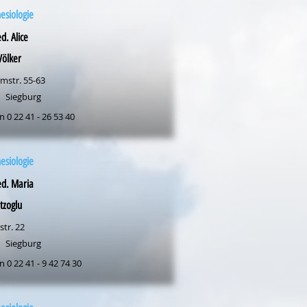
esiologie
d. Alice
Völker
mstr. 55-63
Siegburg
n 0 22 41 - 26 53 40
esiologie
ed. Maria
tzoglu
str. 22
Siegburg
n 0 22 41 - 9 42 74 30