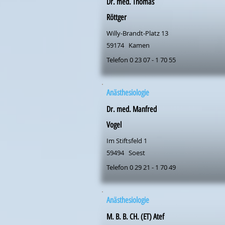
Dr. med. Thomas
Röttger
Willy-Brandt-Platz 13
59174
Kamen
Telefon 0 23 07 - 1 70 55
Anästhesiologie
Dr. med. Manfred
Vogel
Im Stiftsfeld 1
59494
Soest
Telefon 0 29 21 - 1 70 49
Anästhesiologie
M. B. B. CH. (ET) Atef