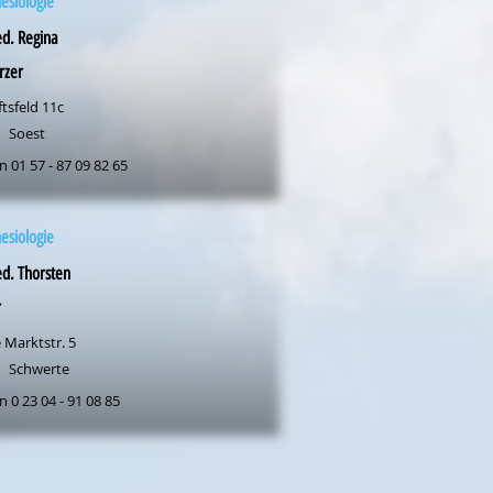
esiologie
d. Regina
rzer
ftsfeld 11c
Soest
n 01 57 - 87 09 82 65
esiologie
d. Thorsten
r
 Marktstr. 5
Schwerte
n 0 23 04 - 91 08 85