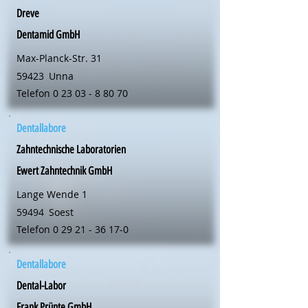
Dreve
Dentamid GmbH
Max-Planck-Str. 31
59423
Unna
Telefon
0 23 03 - 8 80 70
Dentallabore
Zahntechnische Laboratorien
Ewert Zahntechnik GmbH
Lange Wende 1
59494
Soest
Telefon
0 29 21 - 36 17-0
Dentallabore
Dental-Labor
Frank Prünte GmbH