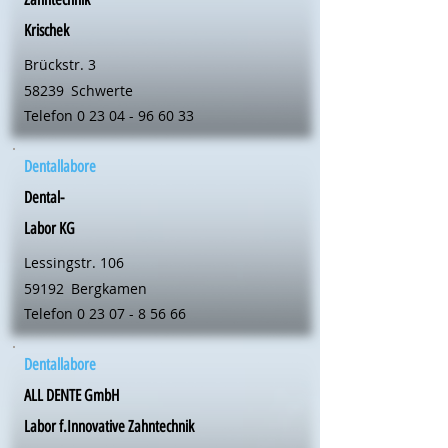
Krischek
Brückstr. 3
58239
Schwerte
Telefon
0 23 04 - 96 60 33
Dentallabore
Dental-
Labor KG
Lessingstr. 106
59192
Bergkamen
Telefon
0 23 07 - 8 56 66
Dentallabore
ALL DENTE GmbH
Labor f.Innovative Zahntechnik