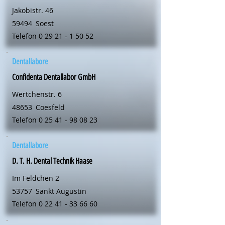
Jakobistr. 46
59494
Soest
Telefon
0 29 21 - 1 50 52
Dentallabore
Confidenta Dentallabor GmbH
Wertchenstr. 6
48653
Coesfeld
Telefon
0 25 41 - 98 08 23
Dentallabore
D. T. H. Dental Technik Haase
Im Feldchen 2
53757
Sankt Augustin
Telefon
0 22 41 - 33 66 60