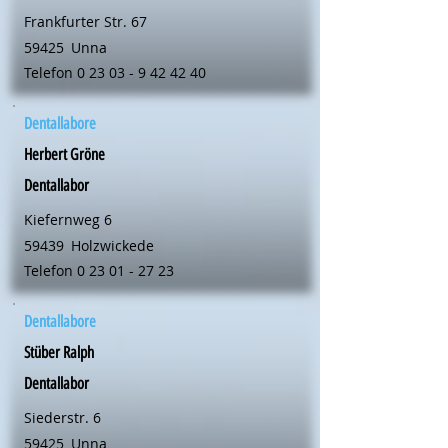
Frankfurter Str. 67
59425
Unna
Telefon
0 23 03 - 9 42 42 40
Dentallabore
Herbert Gröne
Dentallabor
Kiefernweg 6
59439
Holzwickede
Telefon
0 23 01 - 27 23
Dentallabore
Stüber Ralph
Dentallabor
Siederstr. 6
59425
Unna