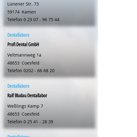
Lünener Str. 73
59174
Kamen
Telefon
0 23 07 - 96 75 44
Dentallabore
Profi Dental GmbH
Veltmannweg 1a
48653
Coesfeld
Telefon
0202 - 66 68 20
Dentallabore
Ralf Bludau Dentallabor
Weßlings Kamp 7
48653
Coesfeld
Telefon
0 25 41 - 28 39