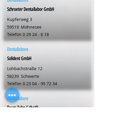
Dentallabore
Schroeter Dentallabor GmbH
Kupferweg 3
59519
Möhnesee
Telefon
0 29 24 - 6 18
Dentallabore
Solident GmbH
Lohbachstraße 12
58239
Schwerte
Telefon
0 23 04 - 95 72 34
Dentallabore
Team Zahn-S-thetik
Friedrich-Ebert-Str. 107
59425
Unna