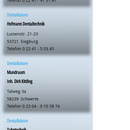
Telefon
0 22 41 - 91 31 41
Dentallabore
Hofmann Dentaltechnik
Luisenstr. 21-23
53721
Siegburg
Telefon
0 22 41 - 5 03 45
Dentallabore
Mundraum
Inh. Dirk Kittling
Talweg 3a
58239
Schwerte
Telefon
0 23 04 - 9 10 58 74
Dentallabore
Zahntechnik