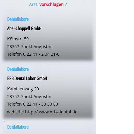
Arzt
vorschlagen
?
Dentallabore
Abel-Chappell GmbH
Kölnstr. 59
53757
Sankt Augustin
Telefon
0 22 41 - 2 34 21-0
Dentallabore
BRB Dental Labor GmbH
Kamillenweg 20
53757
Sankt Augustin
Telefon
0 22 41 - 33 30 80
website:
http:// www.brb-dental.de
Dentallabore