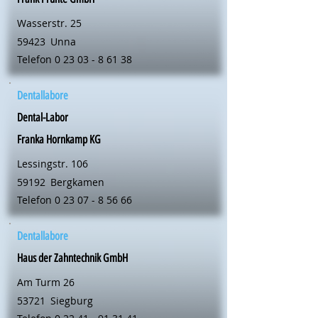
Wasserstr. 25
59423
Unna
Telefon
0 23 03 - 8 61 38
Dentallabore
Dental-Labor
Franka Hornkamp KG
Lessingstr. 106
59192
Bergkamen
Telefon
0 23 07 - 8 56 66
Dentallabore
Haus der Zahntechnik GmbH
Am Turm 26
53721
Siegburg