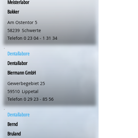
Meisterlabor
Bakker
Am Ostentor 5
58239
Schwerte
Telefon
0 23 04 - 1 31 34
Dentallabore
Dentallabor
Biermann GmbH
Gewerbegebiet 25
59510
Lippetal
Telefon
0 29 23 - 85 56
Dentallabore
Bernd
Bruland