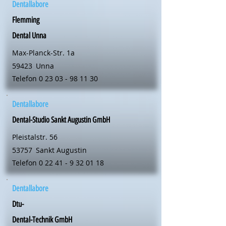
Dentallabore
Flemming
Dental Unna
Max-Planck-Str. 1a
59423
Unna
Telefon
0 23 03 - 98 11 30
Dentallabore
Dental-Studio Sankt Augustin GmbH
Pleistalstr. 56
53757
Sankt Augustin
Telefon
0 22 41 - 9 32 01 18
Dentallabore
Dtu-
Dental-Technik GmbH