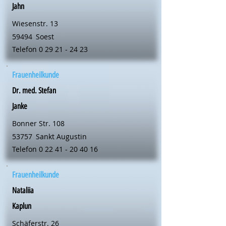
Jahn
Wiesenstr. 13
59494
Soest
Telefon
0 29 21 - 24 23
Frauenheilkunde
Dr. med. Stefan
Janke
Bonner Str. 108
53757
Sankt Augustin
Telefon
0 22 41 - 20 40 16
Frauenheilkunde
Nataliia
Kaplun
Schäferstr. 26