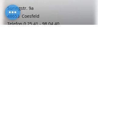
Süringstr. 9a
48653
Coesfeld
Telefon
0 25 41 - 98 04 40
Frauenheilkunde
Sabine
Pieper
Adenauer Str. 6
59174
Kamen
Telefon
0 23 07 - 1 80 68
Frauenheilkunde
Dipl.-Med. Gabriele
Richter-Ueberhorst
Bonner Str. 118