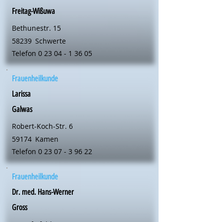
Freitag-Wißuwa
Bethunestr. 15
58239
Schwerte
Telefon
0 23 04 - 1 36 05
Frauenheilkunde
Larissa
Galwas
Robert-Koch-Str. 6
59174
Kamen
Telefon
0 23 07 - 3 96 22
Frauenheilkunde
Dr. med. Hans-Werner
Gross