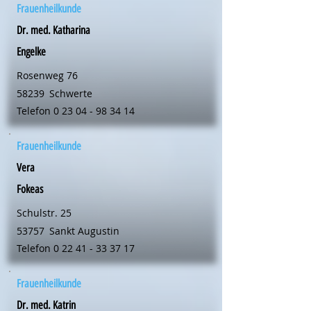
Frauenheilkunde
Dr. med. Katharina
Engelke
Rosenweg 76
58239
Schwerte
Telefon
0 23 04 - 98 34 14
Frauenheilkunde
Vera
Fokeas
Schulstr. 25
53757
Sankt Augustin
Telefon
0 22 41 - 33 37 17
Frauenheilkunde
Dr. med. Katrin