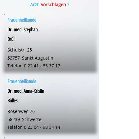
Arzt
vorschlagen
?
Frauenheilkunde
Dr. med. Stephan
Brüll
Schulstr. 25
53757
Sankt Augustin
Telefon
0 22 41 - 33 37 17
Frauenheilkunde
Dr. med. Anna-Kristin
Bülles
Rosenweg 76
58239
Schwerte
Telefon
0 23 04 - 98 34 14