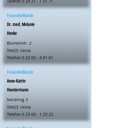
Telefon
0 29 21 - 1 51 71
Frauenheilkunde
Dr. med. Melanie
Henke
Blumenstr. 2
59425
Unna
Telefon
0 23 03 - 6 91 61
Frauenheilkunde
Anne-Katrin
Hoestermann
Nordring 3
59423
Unna
Telefon
0 23 03 - 1 23 22