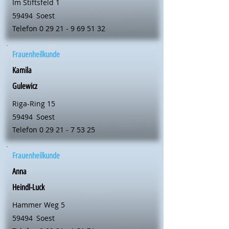
Im Stiftsfeld 1
59494
Soest
Telefon
0 29 21 - 9 69 51 32
Frauenheilkunde
Kamila
Gulewicz
Riga-Ring 15
59494
Soest
Telefon
0 29 21 - 7 53 25
Frauenheilkunde
Anna
Heindl-Luck
Hammer Weg 5
59494
Soest