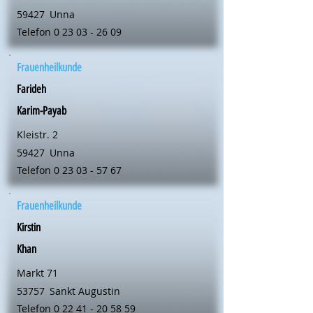
59427
Unna
Telefon
0 23 03 - 26 09
Frauenheilkunde
Farideh
Karim-Payab
Kleistr. 2
59427
Unna
Telefon
0 23 03 - 57 67
Frauenheilkunde
Kirstin
Khan
Markt 71
53757
Sankt Augustin
Telefon
0 22 41 - 20 58 59