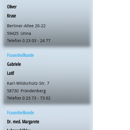
Oliver
Kruse
Berliner-Allee 20-22
59425
Unna
Telefon
0 23 03 - 24 77
Frauenheilkunde
Gabriele
Latif
Karl-Wildschütz-Str. 7
58730
Fröndenberg
Telefon
0 23 73 - 73 02
Frauenheilkunde
Dr. med. Margarete