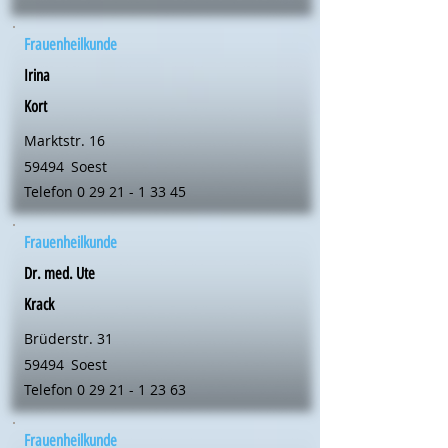
Frauenheilkunde
Irina
Kort
Marktstr. 16
59494
Soest
Telefon
0 29 21 - 1 33 45
Frauenheilkunde
Dr. med. Ute
Krack
Brüderstr. 31
59494
Soest
Telefon
0 29 21 - 1 23 63
Frauenheilkunde