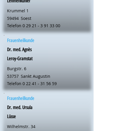
Lehmenkühler
Krummel 1
59494
Soest
Telefon
0 29 21 - 3 91 33 00
Frauenheilkunde
Dr. med. Agnès
Leroy-Gramstat
Burgstr. 6
53757
Sankt Augustin
Telefon
0 22 41 - 31 56 59
Frauenheilkunde
Dr. med. Ursula
Lüsse
Wilhelmstr. 34