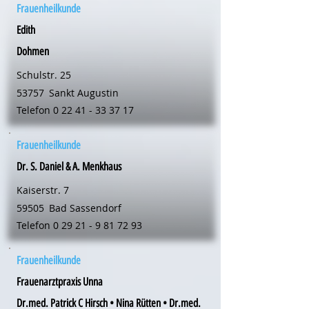
Frauenheilkunde
Edith
Dohmen
Schulstr. 25
53757
Sankt Augustin
Telefon
0 22 41 - 33 37 17
Frauenheilkunde
Dr. S. Daniel & A. Menkhaus
Kaiserstr. 7
59505
Bad Sassendorf
Telefon
0 29 21 - 9 81 72 93
Frauenheilkunde
Frauenarztpraxis Unna
Dr.med. Patrick C Hirsch • Nina Rütten • Dr.med.