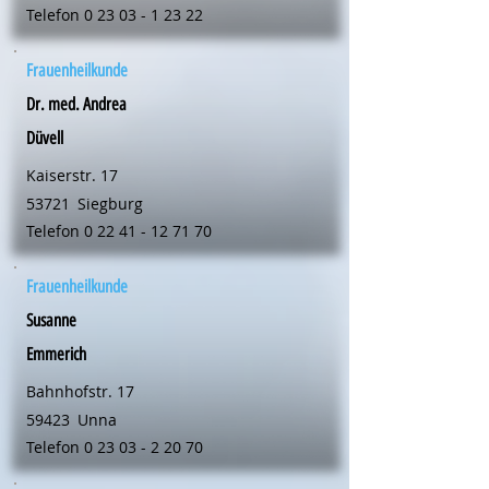
Telefon
0 23 03 - 1 23 22
Frauenheilkunde
Dr. med. Andrea
Düvell
Kaiserstr. 17
53721
Siegburg
Telefon
0 22 41 - 12 71 70
Frauenheilkunde
Susanne
Emmerich
Bahnhofstr. 17
59423
Unna
Telefon
0 23 03 - 2 20 70