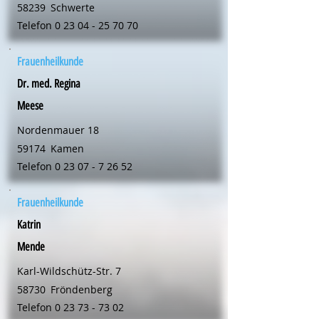
58239
Schwerte
Telefon
0 23 04 - 25 70 70
Frauenheilkunde
Dr. med. Regina
Meese
Nordenmauer 18
59174
Kamen
Telefon
0 23 07 - 7 26 52
Frauenheilkunde
Katrin
Mende
Karl-Wildschütz-Str. 7
58730
Fröndenberg
Telefon
0 23 73 - 73 02