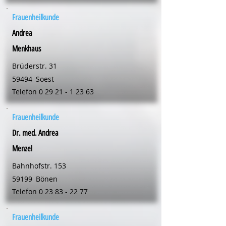
Frauenheilkunde
Andrea
Menkhaus
Brüderstr. 31
59494
Soest
Telefon
0 29 21 - 1 23 63
Frauenheilkunde
Dr. med. Andrea
Menzel
Bahnhofstr. 153
59199
Bönen
Telefon
0 23 83 - 22 77
Frauenheilkunde