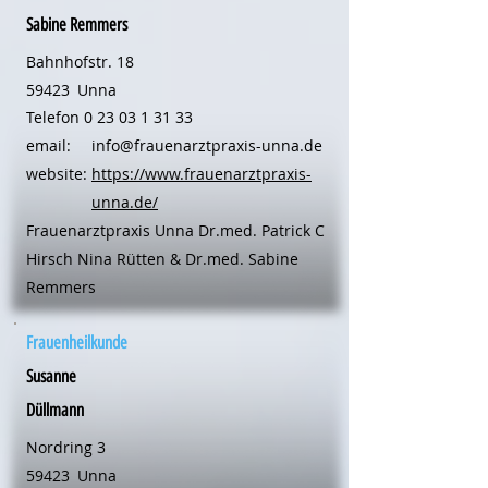
Sabine Remmers
Bahnhofstr. 18
59423
Unna
Telefon
0 23 03 1 31 33
email:
info@frauenarztpraxis-unna.de
website:
https://www.frauenarztpraxis-
unna.de/
Frauenarztpraxis Unna Dr.med. Patrick C
Hirsch Nina Rütten & Dr.med. Sabine
Remmers
Frauenheilkunde
Susanne
Düllmann
Nordring 3
59423
Unna