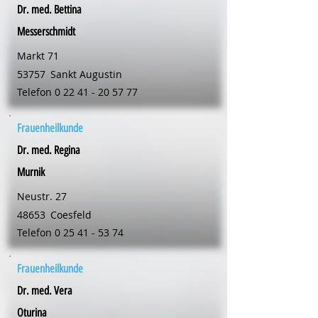
Dr. med. Bettina
Messerschmidt
Markt 71
53757
Sankt Augustin
Telefon
0 22 41 - 20 57 77
Frauenheilkunde
Dr. med. Regina
Murnik
Neustr. 27
48653
Coesfeld
Telefon
0 25 41 - 53 74
Frauenheilkunde
Dr. med. Vera
Oturina