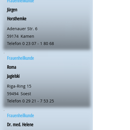
Frauenheilkunde
Jürgen
Horsthemke
Adenauer Str. 6
59174
Kamen
Telefon
0 23 07 - 1 80 68
Frauenheilkunde
Roma
Jagielski
Riga-Ring 15
59494
Soest
Telefon
0 29 21 - 7 53 25
Frauenheilkunde
Dr. med. Helene