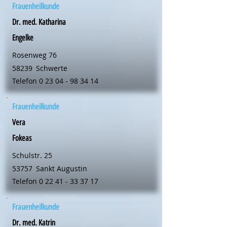
Frauenheilkunde
Dr. med. Katharina
Engelke
Rosenweg 76
58239
Schwerte
Telefon
0 23 04 - 98 34 14
Frauenheilkunde
Vera
Fokeas
Schulstr. 25
53757
Sankt Augustin
Telefon
0 22 41 - 33 37 17
Frauenheilkunde
Dr. med. Katrin