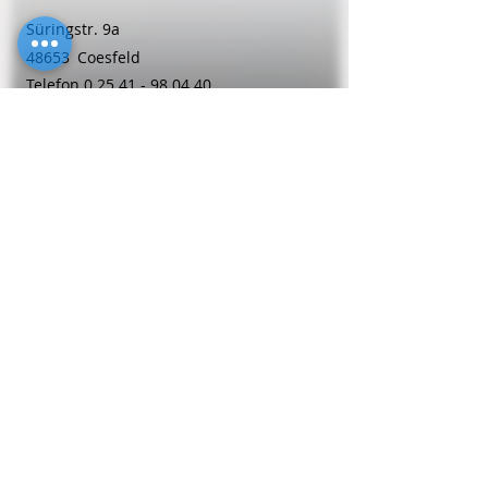
Süringstr. 9a
48653
Coesfeld
Telefon
0 25 41 - 98 04 40
Frauenheilkunde
Sabine
Pieper
Adenauer Str. 6
59174
Kamen
Telefon
0 23 07 - 1 80 68
Frauenheilkunde
Dipl.-Med. Gabriele
Richter-Ueberhorst
Bonner Str. 118