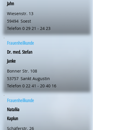
Jahn
Wiesenstr. 13
59494
Soest
Telefon
0 29 21 - 24 23
Frauenheilkunde
Dr. med. Stefan
Janke
Bonner Str. 108
53757
Sankt Augustin
Telefon
0 22 41 - 20 40 16
Frauenheilkunde
Nataliia
Kaplun
Schäferstr. 26