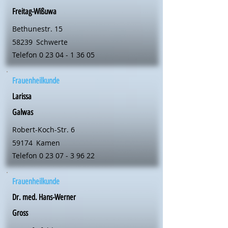
Freitag-Wißuwa
Bethunestr. 15
58239
Schwerte
Telefon
0 23 04 - 1 36 05
Frauenheilkunde
Larissa
Galwas
Robert-Koch-Str. 6
59174
Kamen
Telefon
0 23 07 - 3 96 22
Frauenheilkunde
Dr. med. Hans-Werner
Gross