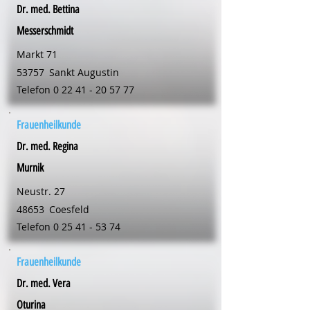
Dr. med. Bettina
Messerschmidt
Markt 71
53757
Sankt Augustin
Telefon
0 22 41 - 20 57 77
Frauenheilkunde
Dr. med. Regina
Murnik
Neustr. 27
48653
Coesfeld
Telefon
0 25 41 - 53 74
Frauenheilkunde
Dr. med. Vera
Oturina