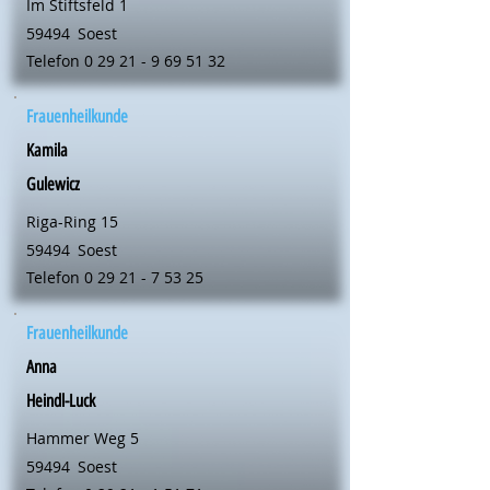
Im Stiftsfeld 1
59494
Soest
Telefon
0 29 21 - 9 69 51 32
Frauenheilkunde
Kamila
Gulewicz
Riga-Ring 15
59494
Soest
Telefon
0 29 21 - 7 53 25
Frauenheilkunde
Anna
Heindl-Luck
Hammer Weg 5
59494
Soest