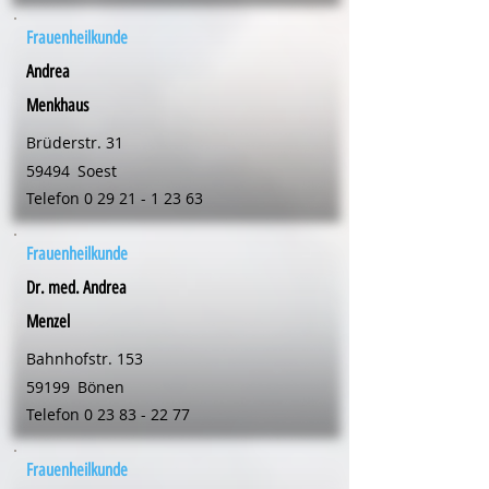
Frauenheilkunde
Andrea
Menkhaus
Brüderstr. 31
59494
Soest
Telefon
0 29 21 - 1 23 63
Frauenheilkunde
Dr. med. Andrea
Menzel
Bahnhofstr. 153
59199
Bönen
Telefon
0 23 83 - 22 77
Frauenheilkunde