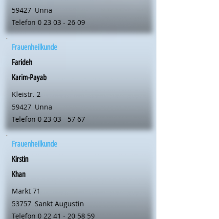
59427
Unna
Telefon
0 23 03 - 26 09
Frauenheilkunde
Farideh
Karim-Payab
Kleistr. 2
59427
Unna
Telefon
0 23 03 - 57 67
Frauenheilkunde
Kirstin
Khan
Markt 71
53757
Sankt Augustin
Telefon
0 22 41 - 20 58 59