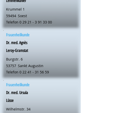
Lehmenkühler
Krummel 1
59494
Soest
Telefon
0 29 21 - 3 91 33 00
Frauenheilkunde
Dr. med. Agnès
Leroy-Gramstat
Burgstr. 6
53757
Sankt Augustin
Telefon
0 22 41 - 31 56 59
Frauenheilkunde
Dr. med. Ursula
Lüsse
Wilhelmstr. 34