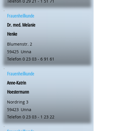
Telefon
0 29 21 - 1 51 71
Frauenheilkunde
Dr. med. Melanie
Henke
Blumenstr. 2
59425
Unna
Telefon
0 23 03 - 6 91 61
Frauenheilkunde
Anne-Katrin
Hoestermann
Nordring 3
59423
Unna
Telefon
0 23 03 - 1 23 22