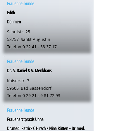
Frauenheilkunde
Edith
Dohmen
Schulstr. 25
53757
Sankt Augustin
Telefon
0 22 41 - 33 37 17
Frauenheilkunde
Dr. S. Daniel & A. Menkhaus
Kaiserstr. 7
59505
Bad Sassendorf
Telefon
0 29 21 - 9 81 72 93
Frauenheilkunde
Frauenarztpraxis Unna
Dr.med. Patrick C Hirsch • Nina Rütten • Dr.med.