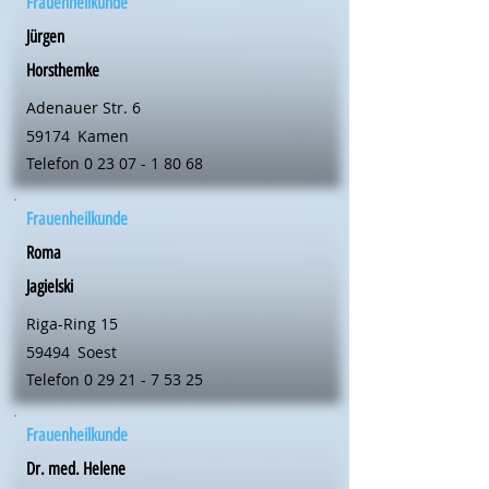
Frauenheilkunde
Jürgen
Horsthemke
Adenauer Str. 6
59174
Kamen
Telefon
0 23 07 - 1 80 68
Frauenheilkunde
Roma
Jagielski
Riga-Ring 15
59494
Soest
Telefon
0 29 21 - 7 53 25
Frauenheilkunde
Dr. med. Helene