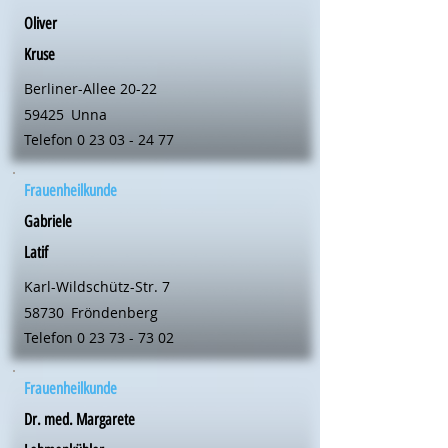
Oliver
Kruse
Berliner-Allee 20-22
59425
Unna
Telefon
0 23 03 - 24 77
Frauenheilkunde
Gabriele
Latif
Karl-Wildschütz-Str. 7
58730
Fröndenberg
Telefon
0 23 73 - 73 02
Frauenheilkunde
Dr. med. Margarete