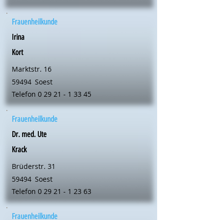
Frauenheilkunde
Irina
Kort
Marktstr. 16
59494
Soest
Telefon
0 29 21 - 1 33 45
Frauenheilkunde
Dr. med. Ute
Krack
Brüderstr. 31
59494
Soest
Telefon
0 29 21 - 1 23 63
Frauenheilkunde