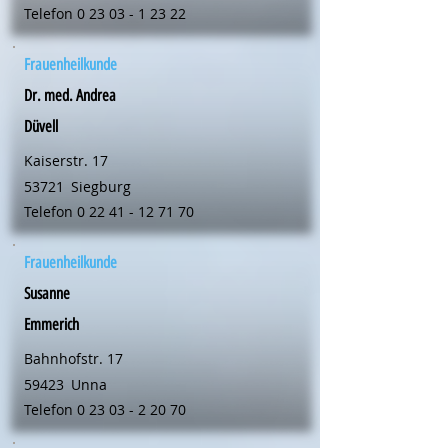
Telefon
0 23 03 - 1 23 22
Frauenheilkunde
Dr. med. Andrea
Düvell
Kaiserstr. 17
53721
Siegburg
Telefon
0 22 41 - 12 71 70
Frauenheilkunde
Susanne
Emmerich
Bahnhofstr. 17
59423
Unna
Telefon
0 23 03 - 2 20 70