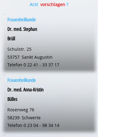
Arzt
vorschlagen
?
Frauenheilkunde
Dr. med. Stephan
Brüll
Schulstr. 25
53757
Sankt Augustin
Telefon
0 22 41 - 33 37 17
Frauenheilkunde
Dr. med. Anna-Kristin
Bülles
Rosenweg 76
58239
Schwerte
Telefon
0 23 04 - 98 34 14