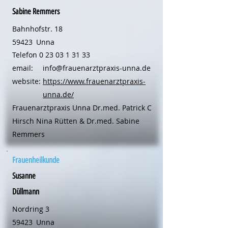
Sabine Remmers
Bahnhofstr. 18
59423
Unna
Telefon
0 23 03 1 31 33
email:
info@frauenarztpraxis-unna.de
website:
https://www.frauenarztpraxis-
unna.de/
Frauenarztpraxis Unna Dr.med. Patrick C
Hirsch Nina Rütten & Dr.med. Sabine
Remmers
Frauenheilkunde
Susanne
Düllmann
Nordring 3
59423
Unna