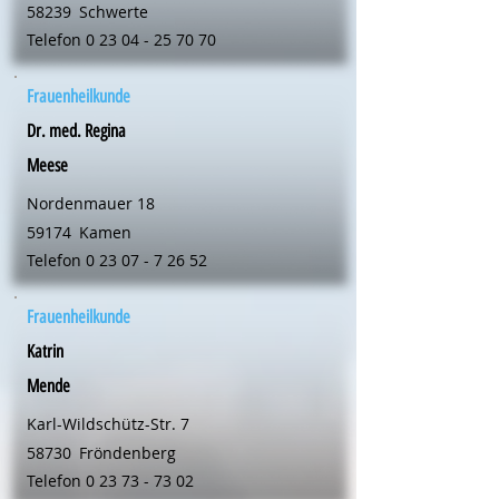
58239
Schwerte
Telefon
0 23 04 - 25 70 70
Frauenheilkunde
Dr. med. Regina
Meese
Nordenmauer 18
59174
Kamen
Telefon
0 23 07 - 7 26 52
Frauenheilkunde
Katrin
Mende
Karl-Wildschütz-Str. 7
58730
Fröndenberg
Telefon
0 23 73 - 73 02