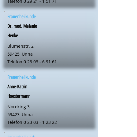
Telefon
0 29 21 - 1 51 71
Frauenheilkunde
Dr. med. Melanie
Henke
Blumenstr. 2
59425
Unna
Telefon
0 23 03 - 6 91 61
Frauenheilkunde
Anne-Katrin
Hoestermann
Nordring 3
59423
Unna
Telefon
0 23 03 - 1 23 22