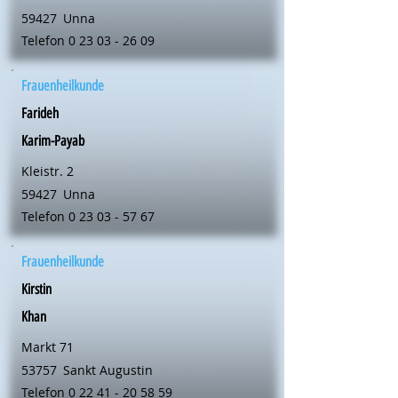
59427
Unna
Telefon
0 23 03 - 26 09
Frauenheilkunde
Farideh
Karim-Payab
Kleistr. 2
59427
Unna
Telefon
0 23 03 - 57 67
Frauenheilkunde
Kirstin
Khan
Markt 71
53757
Sankt Augustin
Telefon
0 22 41 - 20 58 59