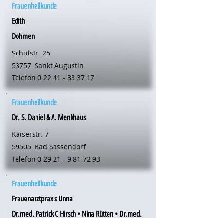
Frauenheilkunde
Edith
Dohmen
Schulstr. 25
53757
Sankt Augustin
Telefon
0 22 41 - 33 37 17
Frauenheilkunde
Dr. S. Daniel & A. Menkhaus
Kaiserstr. 7
59505
Bad Sassendorf
Telefon
0 29 21 - 9 81 72 93
Frauenheilkunde
Frauenarztpraxis Unna
Dr.med. Patrick C Hirsch • Nina Rütten • Dr.med.