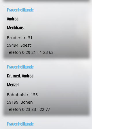
Frauenheilkunde
Andrea
Menkhaus
Brüderstr. 31
59494
Soest
Telefon
0 29 21 - 1 23 63
Frauenheilkunde
Dr. med. Andrea
Menzel
Bahnhofstr. 153
59199
Bönen
Telefon
0 23 83 - 22 77
Frauenheilkunde