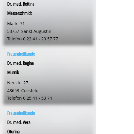
Dr. med. Bettina
Messerschmidt
Markt 71
53757
Sankt Augustin
Telefon
0 22 41 - 20 57 77
Frauenheilkunde
Dr. med. Regina
Murnik
Neustr. 27
48653
Coesfeld
Telefon
0 25 41 - 53 74
Frauenheilkunde
Dr. med. Vera
Oturina