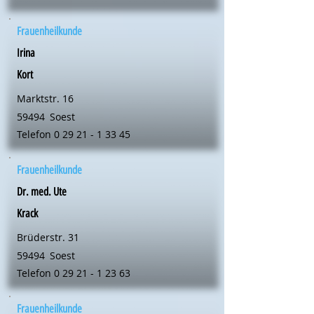
Frauenheilkunde
Irina
Kort
Marktstr. 16
59494
Soest
Telefon
0 29 21 - 1 33 45
Frauenheilkunde
Dr. med. Ute
Krack
Brüderstr. 31
59494
Soest
Telefon
0 29 21 - 1 23 63
Frauenheilkunde