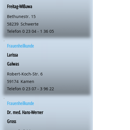
Freitag-Wißuwa
Bethunestr. 15
58239
Schwerte
Telefon
0 23 04 - 1 36 05
Frauenheilkunde
Larissa
Galwas
Robert-Koch-Str. 6
59174
Kamen
Telefon
0 23 07 - 3 96 22
Frauenheilkunde
Dr. med. Hans-Werner
Gross