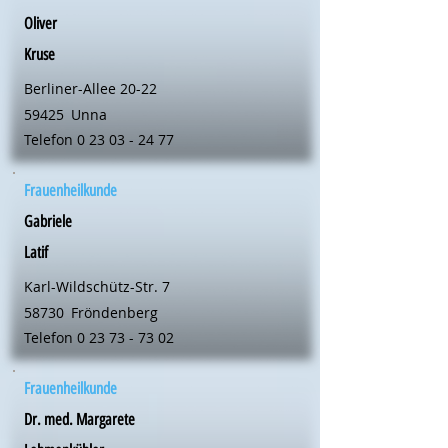
Oliver
Kruse
Berliner-Allee 20-22
59425
Unna
Telefon
0 23 03 - 24 77
Frauenheilkunde
Gabriele
Latif
Karl-Wildschütz-Str. 7
58730
Fröndenberg
Telefon
0 23 73 - 73 02
Frauenheilkunde
Dr. med. Margarete