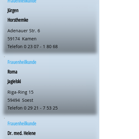
Frauenheilkunde
Jürgen
Horsthemke
Adenauer Str. 6
59174
Kamen
Telefon
0 23 07 - 1 80 68
Frauenheilkunde
Roma
Jagielski
Riga-Ring 15
59494
Soest
Telefon
0 29 21 - 7 53 25
Frauenheilkunde
Dr. med. Helene