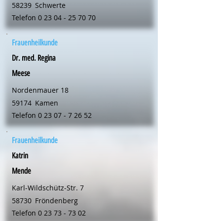
58239
Schwerte
Telefon
0 23 04 - 25 70 70
Frauenheilkunde
Dr. med. Regina
Meese
Nordenmauer 18
59174
Kamen
Telefon
0 23 07 - 7 26 52
Frauenheilkunde
Katrin
Mende
Karl-Wildschütz-Str. 7
58730
Fröndenberg
Telefon
0 23 73 - 73 02