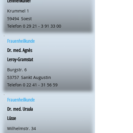
Lehmenkühler
Krummel 1
59494
Soest
Telefon
0 29 21 - 3 91 33 00
Frauenheilkunde
Dr. med. Agnès
Leroy-Gramstat
Burgstr. 6
53757
Sankt Augustin
Telefon
0 22 41 - 31 56 59
Frauenheilkunde
Dr. med. Ursula
Lüsse
Wilhelmstr. 34