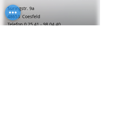
Süringstr. 9a
48653
Coesfeld
Telefon
0 25 41 - 98 04 40
Frauenheilkunde
Sabine
Pieper
Adenauer Str. 6
59174
Kamen
Telefon
0 23 07 - 1 80 68
Frauenheilkunde
Dipl.-Med. Gabriele
Richter-Ueberhorst
Bonner Str. 118