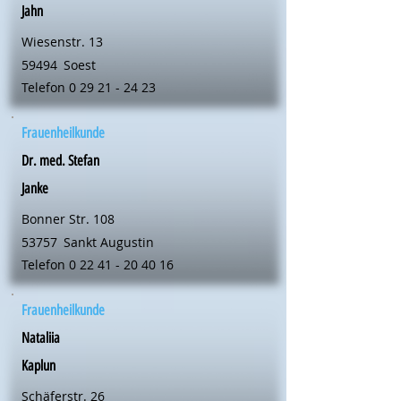
Jahn
Wiesenstr. 13
59494
Soest
Telefon
0 29 21 - 24 23
Frauenheilkunde
Dr. med. Stefan
Janke
Bonner Str. 108
53757
Sankt Augustin
Telefon
0 22 41 - 20 40 16
Frauenheilkunde
Nataliia
Kaplun
Schäferstr. 26