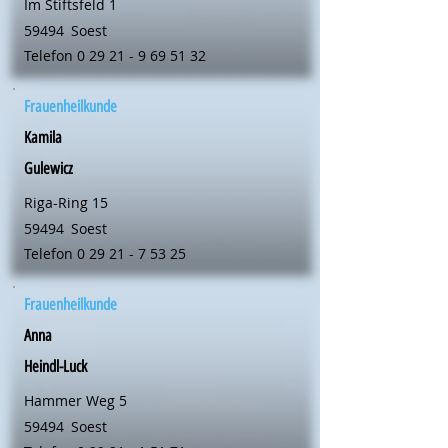
Im Stiftsfeld 1
59494
Soest
Telefon
0 29 21 - 9 69 51 32
Frauenheilkunde
Kamila
Gulewicz
Riga-Ring 15
59494
Soest
Telefon
0 29 21 - 7 53 25
Frauenheilkunde
Anna
Heindl-Luck
Hammer Weg 5
59494
Soest