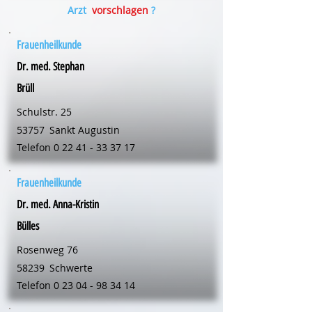
Arzt
vorschlagen
?
Frauenheilkunde
Dr. med. Stephan
Brüll
Schulstr. 25
53757
Sankt Augustin
Telefon
0 22 41 - 33 37 17
Frauenheilkunde
Dr. med. Anna-Kristin
Bülles
Rosenweg 76
58239
Schwerte
Telefon
0 23 04 - 98 34 14