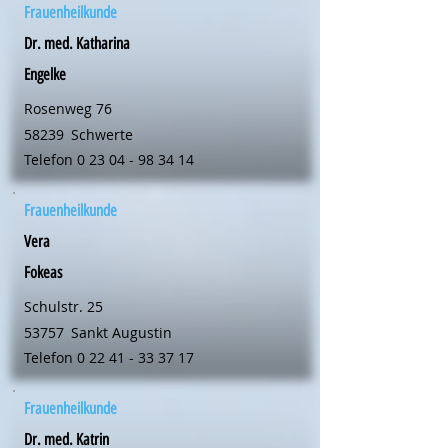
Frauenheilkunde
Dr. med. Katharina
Engelke
Rosenweg 76
58239
Schwerte
Telefon
0 23 04 - 98 34 14
Frauenheilkunde
Vera
Fokeas
Schulstr. 25
53757
Sankt Augustin
Telefon
0 22 41 - 33 37 17
Frauenheilkunde
Dr. med. Katrin