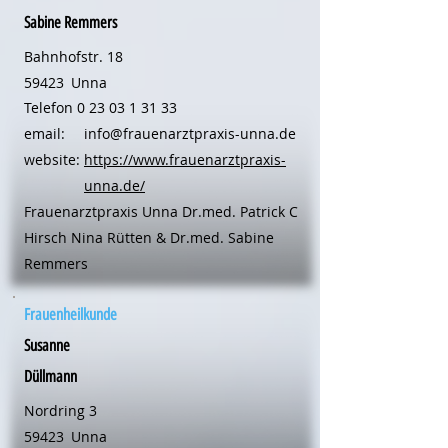
Sabine Remmers
Bahnhofstr. 18
59423
Unna
Telefon
0 23 03 1 31 33
email:
info@frauenarztpraxis-unna.de
website:
https://www.frauenarztpraxis-
unna.de/
Frauenarztpraxis Unna Dr.med. Patrick C
Hirsch Nina Rütten & Dr.med. Sabine
Remmers
Frauenheilkunde
Susanne
Düllmann
Nordring 3
59423
Unna