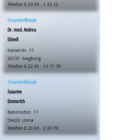
Telefon
0 23 03 - 1 23 22
Frauenheilkunde
Dr. med. Andrea
Düvell
Kaiserstr. 17
53721
Siegburg
Telefon
0 22 41 - 12 71 70
Frauenheilkunde
Susanne
Emmerich
Bahnhofstr. 17
59423
Unna
Telefon
0 23 03 - 2 20 70