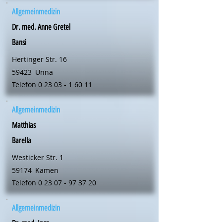
Allgemeinmedizin
Dr. med. Anne Gretel
Bansi
Hertinger Str. 16
59423
Unna
Telefon
0 23 03 - 1 60 11
Allgemeinmedizin
Matthias
Barella
Westicker Str. 1
59174
Kamen
Telefon
0 23 07 - 97 37 20
Allgemeinmedizin