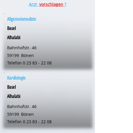
Arzt
vorschlagen
?
Allgemeinmedizin
Basel
Alhalabi
Bahnhofstr. 46
59199
Bönen
Telefon
0 23 83 - 22 08
Kardiologie
Basel
Alhalabi
Bahnhofstr. 46
59199
Bönen
Telefon
0 23 83 - 22 08