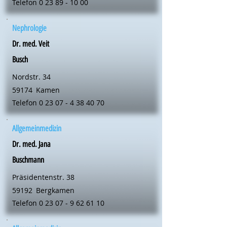
Telefon
0 23 89 - 10 00
Nephrologie
Dr. med. Veit
Busch
Nordstr. 34
59174
Kamen
Telefon
0 23 07 - 4 38 40 70
Allgemeinmedizin
Dr. med. Jana
Buschmann
Präsidentenstr. 38
59192
Bergkamen
Telefon
0 23 07 - 9 62 61 10