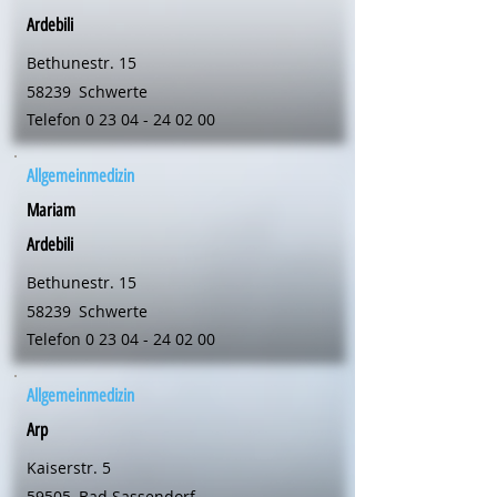
Ardebili
Bethunestr. 15
58239
Schwerte
Telefon
0 23 04 - 24 02 00
Allgemeinmedizin
Mariam
Ardebili
Bethunestr. 15
58239
Schwerte
Telefon
0 23 04 - 24 02 00
Allgemeinmedizin
Arp
Kaiserstr. 5
59505
Bad Sassendorf