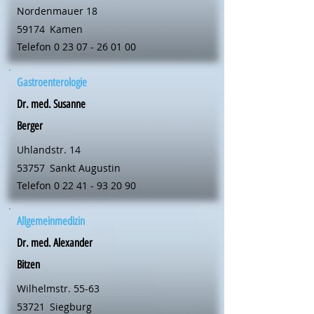
Nordenmauer 18
59174
Kamen
Telefon
0 23 07 - 26 01 00
Gastroenterologie
Dr. med. Susanne
Berger
Uhlandstr. 14
53757
Sankt Augustin
Telefon
0 22 41 - 93 20 90
Allgemeinmedizin
Dr. med. Alexander
Bitzen
Wilhelmstr. 55-63
53721
Siegburg