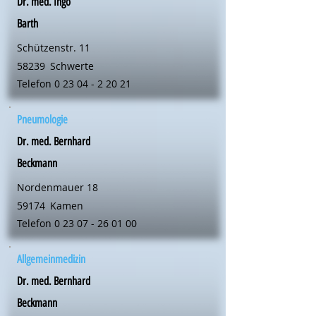
Dr. med. Ingo
Barth
Schützenstr. 11
58239
Schwerte
Telefon
0 23 04 - 2 20 21
Pneumologie
Dr. med. Bernhard
Beckmann
Nordenmauer 18
59174
Kamen
Telefon
0 23 07 - 26 01 00
Allgemeinmedizin
Dr. med. Bernhard
Beckmann