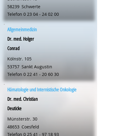
58239
Schwerte
Telefon
0 23 04 - 24 02 00
Allgemeinmedizin
Dr. med. Holger
Conrad
Kölnstr. 105
53757
Sankt Augustin
Telefon
0 22 41 - 20 60 30
Hämatologie und Internistische Onkologie
Dr. med. Christian
Deuticke
Münsterstr. 30
48653
Coesfeld
Telefon
0 25 41 - 97 18 93