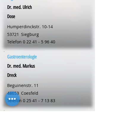
Dr. med. Ulrich
Dose
Humperdinckstr. 10-14
53721
Siegburg
Telefon
0 22 41 - 5 96 40
Gastroenterologie
Dr. med. Markus
Dreck
Beguinenstr. 11
48653
Coesfeld
Telefon
0 25 41 - 7 13 83
Allgemeinmedizin
Dr. med. Markus