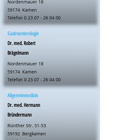
Nordenmauer 18
59174
Kamen
Telefon
0 23 07 - 26 04 00
Gastroenterologie
Dr. med. Robert
Brägelmann
Nordenmauer 18
59174
Kamen
Telefon
0 23 07 - 26 04 00
Allgemeinmedizin
Dr. med. Hermann
Bründermann
Rünther Str. 51-53
59192
Bergkamen