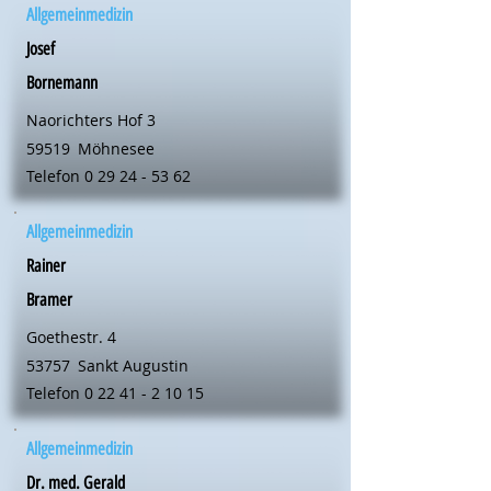
Allgemeinmedizin
Josef
Bornemann
Naorichters Hof 3
59519
Möhnesee
Telefon
0 29 24 - 53 62
Allgemeinmedizin
Rainer
Bramer
Goethestr. 4
53757
Sankt Augustin
Telefon
0 22 41 - 2 10 15
Allgemeinmedizin
Dr. med. Gerald