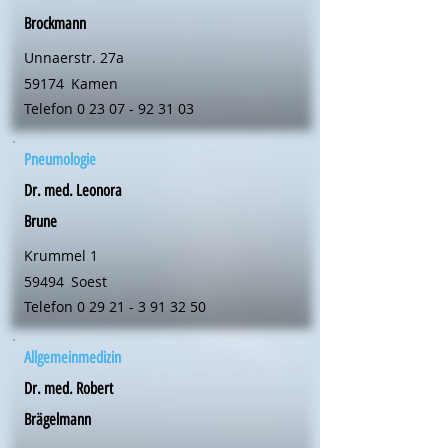
Brockmann
Unnaerstr. 27a
59174
Kamen
Telefon
0 23 07 - 92 31 03
Pneumologie
Dr. med. Leonora
Brune
Krummel 1
59494
Soest
Telefon
0 29 21 - 3 91 32 50
Allgemeinmedizin
Dr. med. Robert
Brägelmann