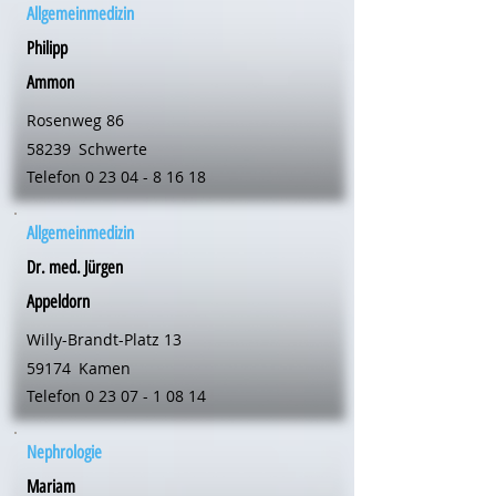
Allgemeinmedizin
Philipp
Ammon
Rosenweg 86
58239
Schwerte
Telefon
0 23 04 - 8 16 18
Allgemeinmedizin
Dr. med. Jürgen
Appeldorn
Willy-Brandt-Platz 13
59174
Kamen
Telefon
0 23 07 - 1 08 14
Nephrologie
Mariam