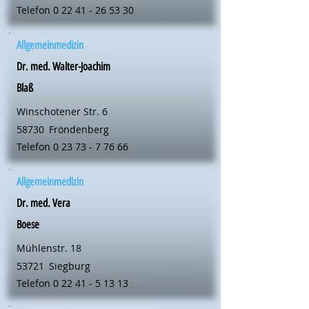
Telefon
0 22 41 - 26 53 30
Allgemeinmedizin
Dr. med. Walter-Joachim
Blaß
Winschotener Str. 6
58730
Fröndenberg
Telefon
0 23 73 - 7 76 66
Allgemeinmedizin
Dr. med. Vera
Boese
Mühlenstr. 18
53721
Siegburg
Telefon
0 22 41 - 5 13 13