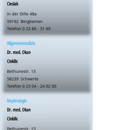
Cieslak
In der Dille 48a
59192
Bergkamen
Telefon
0 23 89 - 31 69
Allgemeinmedizin
Dr. med. Okan
Cinkilic
Bethunestr. 15
58239
Schwerte
Telefon
0 23 04 - 24 02 00
Nephrologie
Dr. med. Okan
Cinkilic
Bethunestr. 15