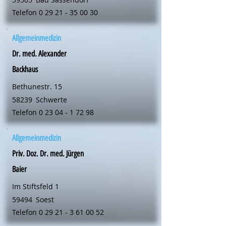
Telefon
0 29 21 - 35 00 30
Allgemeinmedizin
Dr. med. Alexander
Backhaus
Bethunestr. 15
58239
Schwerte
Telefon
0 23 04 - 1 72 98
Allgemeinmedizin
Priv. Doz. Dr. med. Jürgen
Baier
Im Stiftsfeld 1
59494
Soest
Telefon
0 29 21 - 3 61 00 52