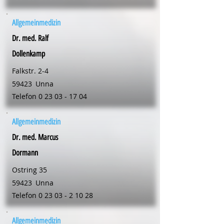
Allgemeinmedizin
Dr. med. Ralf
Dollenkamp
Falkstr. 2-4
59423
Unna
Telefon
0 23 03 - 17 04
Allgemeinmedizin
Dr. med. Marcus
Dormann
Ostring 35
59423
Unna
Telefon
0 23 03 - 2 10 28
Allgemeinmedizin