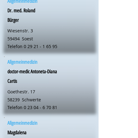
Allgemeinmedizin
Dr. med. Roland
Bürger
Wiesenstr. 3
59494
Soest
Telefon
0 29 21 - 1 65 95
Allgemeinmedizin
doctor-medic Antoneta-Diana
Cartis
Goethestr. 17
58239
Schwerte
Telefon
0 23 04 - 6 70 81
Allgemeinmedizin
Magdalena