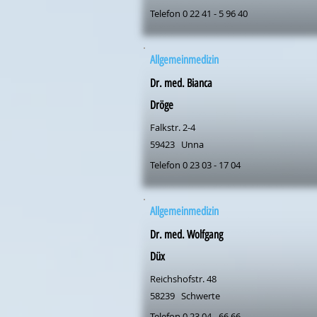
Telefon 0 22 41 - 5 96 40
Allgemeinmedizin
Dr. med. Bianca
Dröge
Falkstr. 2-4
59423
Unna
Telefon 0 23 03 - 17 04
Allgemeinmedizin
Dr. med. Wolfgang
Düx
Reichshofstr. 48
58239
Schwerte
Telefon 0 23 04 - 66 66