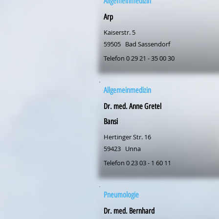
Allgemeinmedizin
Arp
Kaiserstr. 5
59505
Bad Sassendorf
Telefon 0 29 21 - 35 00 30
Allgemeinmedizin
Dr. med. Anne Gretel
Bansi
Hertinger Str. 16
59423
Unna
Telefon 0 23 03 - 1 60 11
Pneumologie
Dr. med. Bernhard