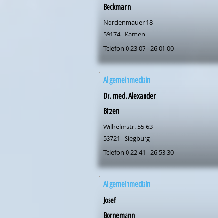
Beckmann
Nordenmauer 18
59174
Kamen
Telefon 0 23 07 - 26 01 00
Allgemeinmedizin
Dr. med. Alexander
Bitzen
Wilhelmstr. 55-63
53721
Siegburg
Telefon 0 22 41 - 26 53 30
Allgemeinmedizin
Josef
Bornemann