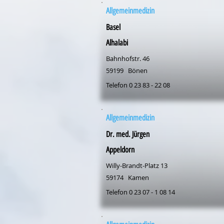
Allgemeinmedizin
Basel
Alhalabi
Bahnhofstr. 46
59199
Bönen
Telefon 0 23 83 - 22 08
Allgemeinmedizin
Dr. med. Jürgen
Appeldorn
Willy-Brandt-Platz 13
59174
Kamen
Telefon 0 23 07 - 1 08 14