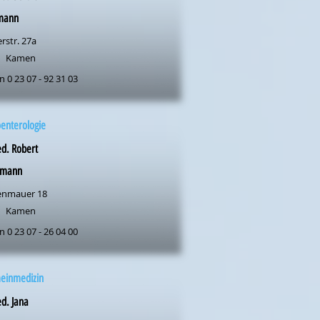
mann
rstr. 27a
Kamen
n 0 23 07 - 92 31 03
enterologie
d. Robert
lmann
enmauer 18
Kamen
n 0 23 07 - 26 04 00
meinmedizin
d. Jana