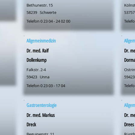
Bethunestr. 15
Kölnst
58239
Schwerte
53757
Telefon 0 23 04 - 24 02 00
Telefo
Allgemeinmedizin
Allge
Dr. med. Ralf
Dr. m
Dollenkamp
Dorm
Falkstr. 2-4
Ostri
59423
Unna
59423
Telefon 0 23 03 - 17 04
Telefo
Gastroenterologie
Allge
Dr. med. Markus
Dr. m
Dreck
Drees
Beguinenstr. 11
Rünthe