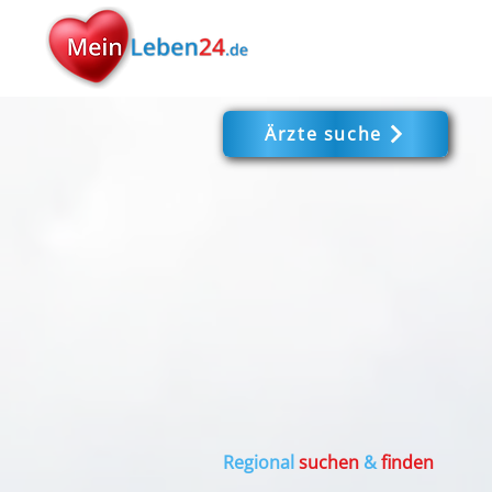
Ärzte suche
Regional
suchen
&
finden