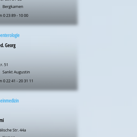
Bergkamen
n 0 23 89 - 10 00
enterologie
ed. Georg
r. 51
Sankt Augustin
n 0 22 41 - 20 31 11
meinmedizin
mi
lische Str. 44a