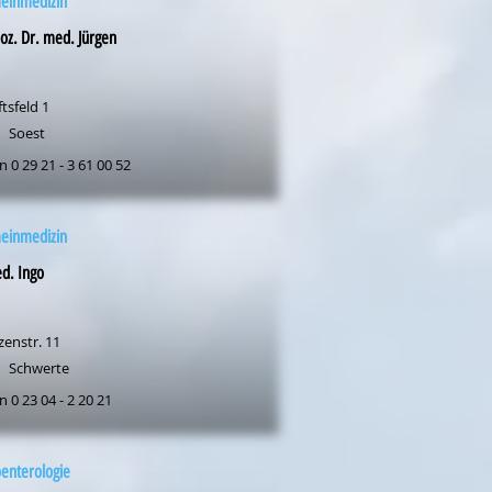
meinmedizin
Doz. Dr. med. Jürgen
ftsfeld 1
Soest
n 0 29 21 - 3 61 00 52
meinmedizin
d. Ingo
zenstr. 11
Schwerte
n 0 23 04 - 2 20 21
enterologie