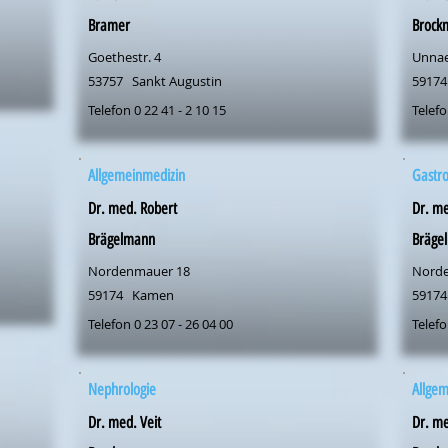
Bramer
Brock
Goethestr. 4
Unnae
53757
Sankt Augustin
59174
Telefon 0 22 41 - 2 10 15
Telefo
Allgemeinmedizin
Gastro
Dr. med. Robert
Dr. me
Brägelmann
Bräge
Nordenmauer 18
Nord
59174
Kamen
59174
Telefon 0 23 07 - 26 04 00
Telefo
Nephrologie
Allge
Dr. med. Veit
Dr. me