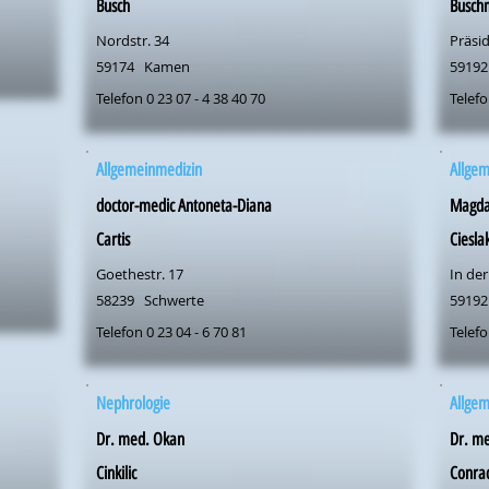
Busch
Busch
Nordstr. 34
Präsid
59174
Kamen
59192
Telefon 0 23 07 - 4 38 40 70
Telefo
Allgemeinmedizin
Allge
doctor-medic Antoneta-Diana
Magda
Cartis
Ciesla
Goethestr. 17
In der
58239
Schwerte
59192
Telefon 0 23 04 - 6 70 81
Telefo
Nephrologie
Allge
Dr. med. Okan
Dr. me
Cinkilic
Conra