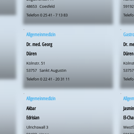
48653
Coesfeld
59192
Telefon 0 25 41 - 7 13 83
Telefo
Allgemeinmedizin
Gastro
Dr. med. Georg
Dr. m
Düren
Düren
Kölnstr. 51
Kölnst
53757
Sankt Augustin
53757
Telefon 0 22 41 - 20 31 11
Telefo
Allgemeinmedizin
Allge
Akbar
Jasmin
Edrisian
El-Cha
Ulrichswall 3
Westfä