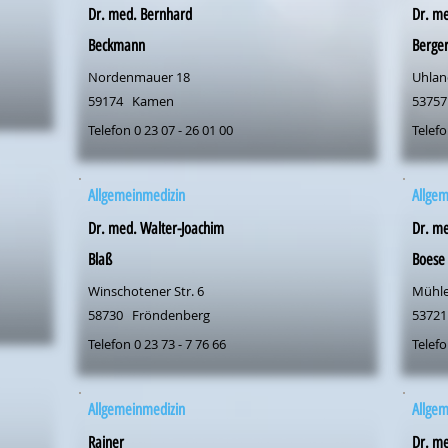
Dr. med. Bernhard
Dr. m
Beckmann
Berge
Nordenmauer 18
Uhlan
59174
Kamen
53757
Telefon 0 23 07 - 26 01 00
Telefo
Allgemeinmedizin
Allge
Dr. med. Walter-Joachim
Dr. me
Blaß
Boese
Winschotener Str. 6
Mühle
58730
Fröndenberg
53721
Telefon 0 23 73 - 7 76 66
Telefo
Allgemeinmedizin
Allge
Rainer
Dr. me