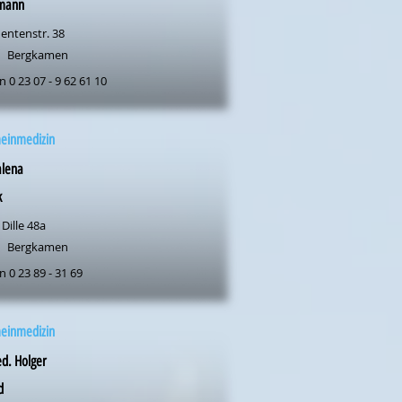
mann
entenstr. 38
Bergkamen
n 0 23 07 - 9 62 61 10
meinmedizin
lena
k
 Dille 48a
Bergkamen
n 0 23 89 - 31 69
meinmedizin
d. Holger
d