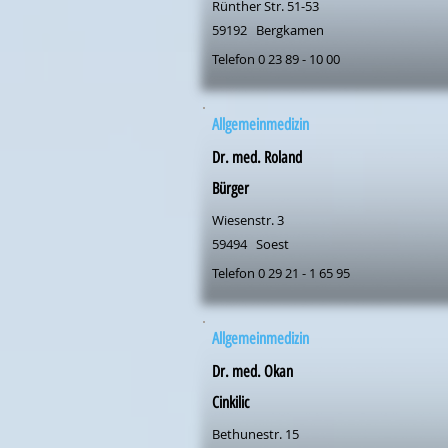
Rünther Str. 51-53
59192
Bergkamen
Telefon 0 23 89 - 10 00
Allgemeinmedizin
Dr. med. Roland
Bürger
Wiesenstr. 3
59494
Soest
Telefon 0 29 21 - 1 65 95
Allgemeinmedizin
Dr. med. Okan
Cinkilic
Bethunestr. 15