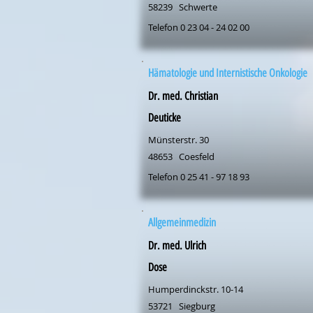
58239
Schwerte
Telefon 0 23 04 - 24 02 00
Hämatologie und Internistische Onkologie
Dr. med. Christian
Deuticke
Münsterstr. 30
48653
Coesfeld
Telefon 0 25 41 - 97 18 93
Allgemeinmedizin
Dr. med. Ulrich
Dose
Humperdinckstr. 10-14
53721
Siegburg