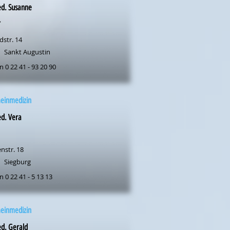
ed. Susanne
r
dstr. 14
Sankt Augustin
n 0 22 41 - 93 20 90
meinmedizin
d. Vera
nstr. 18
Siegburg
n 0 22 41 - 5 13 13
meinmedizin
d. Gerald