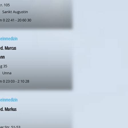
r. 105
Sankt Augustin
n 0 22 41 - 20 60 30
meinmedizin
ed. Marcus
ann
ng 35
Unna
n 0 23 03 - 2 10 28
meinmedizin
ed. Markus
r Str. 51-53