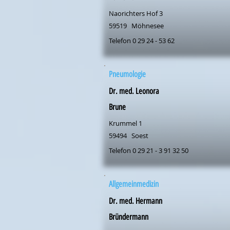
Naorichters Hof 3
59519
Möhnesee
Telefon 0 29 24 - 53 62
Pneumologie
Dr. med. Leonora
Brune
Krummel 1
59494
Soest
Telefon 0 29 21 - 3 91 32 50
Allgemeinmedizin
Dr. med. Hermann
Bründermann