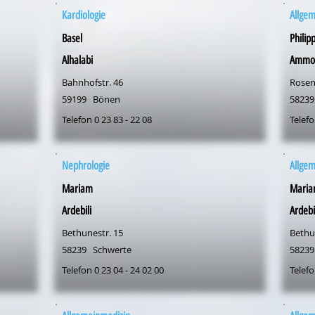
Kardiologie
Allge
Basel
Philip
Alhalabi
Ammo
Bahnhofstr. 46
Rosen
59199
Bönen
58239
Telefon 0 23 83 - 22 08
Telefo
Nephrologie
Allge
Mariam
Mari
Ardebili
Ardebi
Bethunestr. 15
Bethu
58239
Schwerte
58239
Telefon 0 23 04 - 24 02 00
Telefo