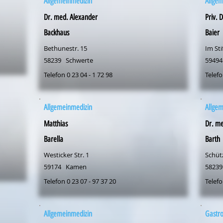
Allgemeinmedizin
Allge
Dr. med. Alexander
Priv. 
Backhaus
Baier
Bethunestr. 15
Im Sti
58239
Schwerte
59494
Telefon 0 23 04 - 1 72 98
Telefo
Allgemeinmedizin
Allge
Matthias
Dr. me
Barella
Barth
Westicker Str. 1
Schüt
59174
Kamen
58239
Telefon 0 23 07 - 97 37 20
Telefo
Allgemeinmedizin
Gastro