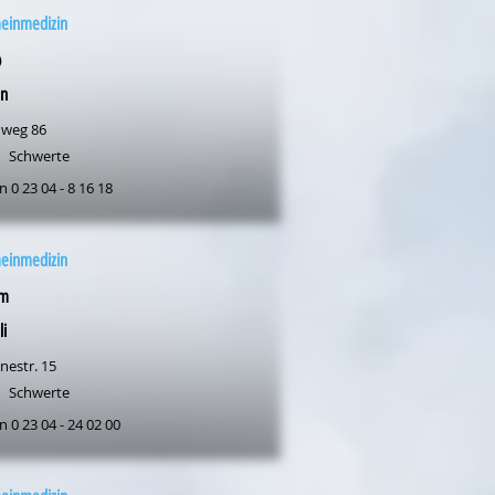
meinmedizin
p
n
weg 86
Schwerte
n 0 23 04 - 8 16 18
meinmedizin
am
li
nestr. 15
Schwerte
n 0 23 04 - 24 02 00