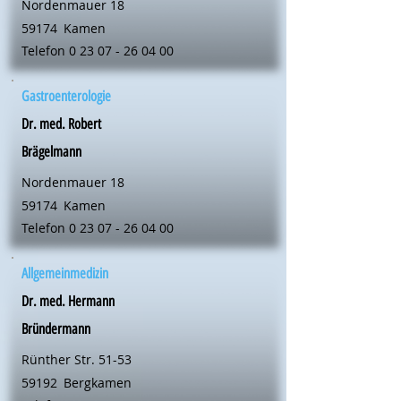
Nordenmauer 18
59174
Kamen
Telefon
0 23 07 - 26 04 00
Gastroenterologie
Dr. med. Robert
Brägelmann
Nordenmauer 18
59174
Kamen
Telefon
0 23 07 - 26 04 00
Allgemeinmedizin
Dr. med. Hermann
Bründermann
Rünther Str. 51-53
59192
Bergkamen