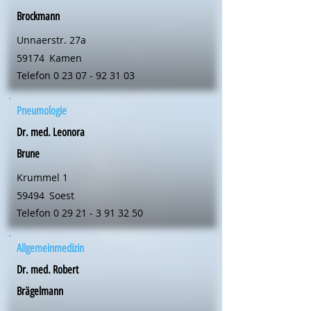
Brockmann
Unnaerstr. 27a
59174
Kamen
Telefon
0 23 07 - 92 31 03
Pneumologie
Dr. med. Leonora
Brune
Krummel 1
59494
Soest
Telefon
0 29 21 - 3 91 32 50
Allgemeinmedizin
Dr. med. Robert
Brägelmann