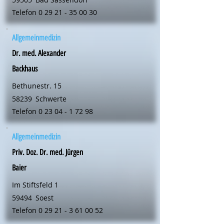
Telefon
0 29 21 - 35 00 30
Allgemeinmedizin
Dr. med. Alexander
Backhaus
Bethunestr. 15
58239
Schwerte
Telefon
0 23 04 - 1 72 98
Allgemeinmedizin
Priv. Doz. Dr. med. Jürgen
Baier
Im Stiftsfeld 1
59494
Soest
Telefon
0 29 21 - 3 61 00 52