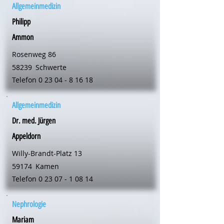
Allgemeinmedizin
Philipp
Ammon
Rosenweg 86
58239
Schwerte
Telefon
0 23 04 - 8 16 18
Allgemeinmedizin
Dr. med. Jürgen
Appeldorn
Willy-Brandt-Platz 13
59174
Kamen
Telefon
0 23 07 - 1 08 14
Nephrologie
Mariam