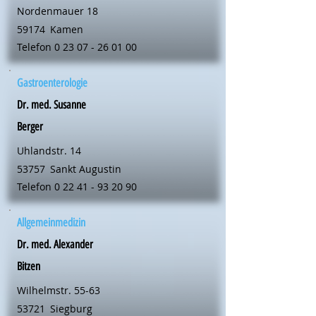
Nordenmauer 18
59174
Kamen
Telefon
0 23 07 - 26 01 00
Gastroenterologie
Dr. med. Susanne
Berger
Uhlandstr. 14
53757
Sankt Augustin
Telefon
0 22 41 - 93 20 90
Allgemeinmedizin
Dr. med. Alexander
Bitzen
Wilhelmstr. 55-63
53721
Siegburg