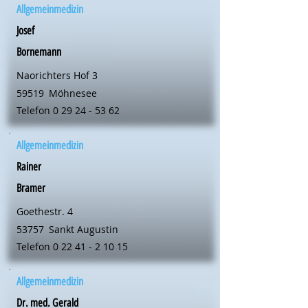
Allgemeinmedizin
Josef
Bornemann
Naorichters Hof 3
59519
Möhnesee
Telefon
0 29 24 - 53 62
Allgemeinmedizin
Rainer
Bramer
Goethestr. 4
53757
Sankt Augustin
Telefon
0 22 41 - 2 10 15
Allgemeinmedizin
Dr. med. Gerald