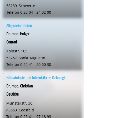
58239
Schwerte
Telefon
0 23 04 - 24 02 00
Allgemeinmedizin
Dr. med. Holger
Conrad
Kölnstr. 105
53757
Sankt Augustin
Telefon
0 22 41 - 20 60 30
Hämatologie und Internistische Onkologie
Dr. med. Christian
Deuticke
Münsterstr. 30
48653
Coesfeld
Telefon
0 25 41 - 97 18 93