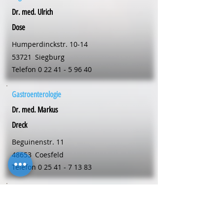
Dr. med. Ulrich
Dose
Humperdinckstr. 10-14
53721
Siegburg
Telefon
0 22 41 - 5 96 40
Gastroenterologie
Dr. med. Markus
Dreck
Beguinenstr. 11
48653
Coesfeld
Telefon
0 25 41 - 7 13 83
Allgemeinmedizin
Dr. med. Markus