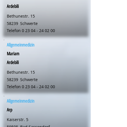
Ardebili
Bethunestr. 15
58239
Schwerte
Telefon
0 23 04 - 24 02 00
Allgemeinmedizin
Mariam
Ardebili
Bethunestr. 15
58239
Schwerte
Telefon
0 23 04 - 24 02 00
Allgemeinmedizin
Arp
Kaiserstr. 5
59505
Bad Sassendorf