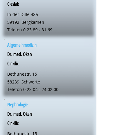
Cieslak
In der Dille 48a
59192
Bergkamen
Telefon
0 23 89 - 31 69
Allgemeinmedizin
Dr. med. Okan
Cinkilic
Bethunestr. 15
58239
Schwerte
Telefon
0 23 04 - 24 02 00
Nephrologie
Dr. med. Okan
Cinkilic
Bethunestr. 15