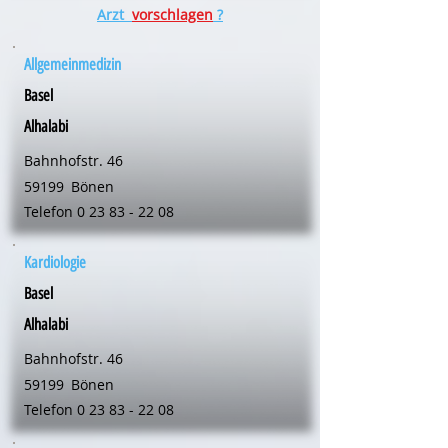
Arzt
vorschlagen
?
Allgemeinmedizin
Basel
Alhalabi
Bahnhofstr. 46
59199
Bönen
Telefon
0 23 83 - 22 08
Kardiologie
Basel
Alhalabi
Bahnhofstr. 46
59199
Bönen
Telefon
0 23 83 - 22 08