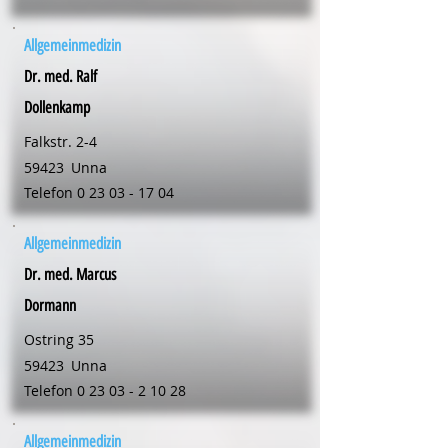
Allgemeinmedizin
Dr. med. Ralf
Dollenkamp
Falkstr. 2-4
59423
Unna
Telefon
0 23 03 - 17 04
Allgemeinmedizin
Dr. med. Marcus
Dormann
Ostring 35
59423
Unna
Telefon
0 23 03 - 2 10 28
Allgemeinmedizin