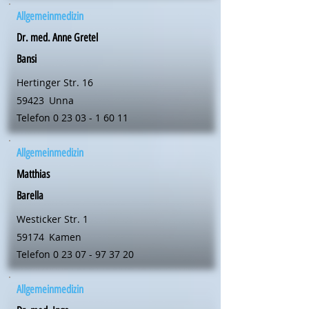
Allgemeinmedizin
Dr. med. Anne Gretel
Bansi
Hertinger Str. 16
59423
Unna
Telefon
0 23 03 - 1 60 11
Allgemeinmedizin
Matthias
Barella
Westicker Str. 1
59174
Kamen
Telefon
0 23 07 - 97 37 20
Allgemeinmedizin