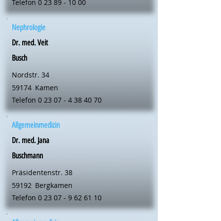
Telefon
0 23 89 - 10 00
Nephrologie
Dr. med. Veit
Busch
Nordstr. 34
59174
Kamen
Telefon
0 23 07 - 4 38 40 70
Allgemeinmedizin
Dr. med. Jana
Buschmann
Präsidentenstr. 38
59192
Bergkamen
Telefon
0 23 07 - 9 62 61 10