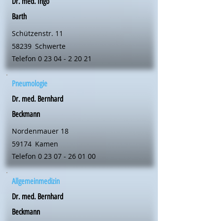
Dr. med. Ingo
Barth
Schützenstr. 11
58239
Schwerte
Telefon
0 23 04 - 2 20 21
Pneumologie
Dr. med. Bernhard
Beckmann
Nordenmauer 18
59174
Kamen
Telefon
0 23 07 - 26 01 00
Allgemeinmedizin
Dr. med. Bernhard
Beckmann