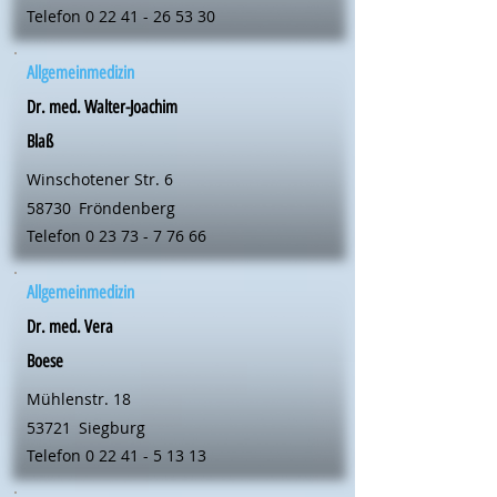
Telefon
0 22 41 - 26 53 30
Allgemeinmedizin
Dr. med. Walter-Joachim
Blaß
Winschotener Str. 6
58730
Fröndenberg
Telefon
0 23 73 - 7 76 66
Allgemeinmedizin
Dr. med. Vera
Boese
Mühlenstr. 18
53721
Siegburg
Telefon
0 22 41 - 5 13 13