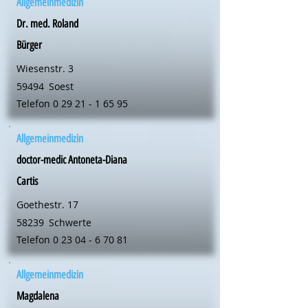
Allgemeinmedizin
Dr. med. Roland
Bürger
Wiesenstr. 3
59494
Soest
Telefon
0 29 21 - 1 65 95
Allgemeinmedizin
doctor-medic Antoneta-Diana
Cartis
Goethestr. 17
58239
Schwerte
Telefon
0 23 04 - 6 70 81
Allgemeinmedizin
Magdalena