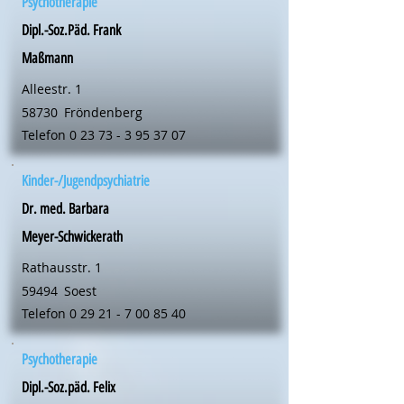
Psychotherapie
Dipl.-Soz.Päd. Frank
Maßmann
Alleestr. 1
58730
Fröndenberg
Telefon
0 23 73 - 3 95 37 07
Kinder-/Jugendpsychiatrie
Dr. med. Barbara
Meyer-Schwickerath
Rathausstr. 1
59494
Soest
Telefon
0 29 21 - 7 00 85 40
Psychotherapie
Dipl.-Soz.päd. Felix