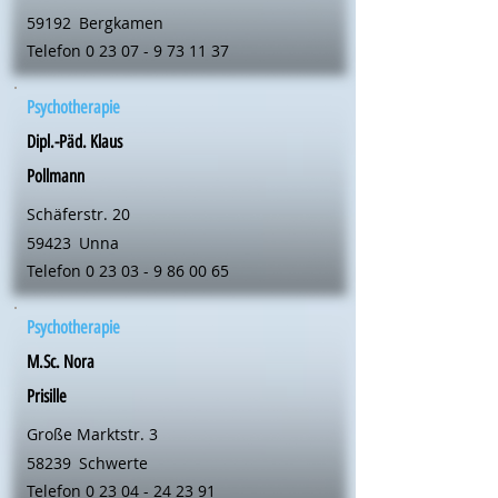
59192
Bergkamen
Telefon
0 23 07 - 9 73 11 37
Psychotherapie
Dipl.-Päd. Klaus
Pollmann
Schäferstr. 20
59423
Unna
Telefon
0 23 03 - 9 86 00 65
Psychotherapie
M.Sc. Nora
Prisille
Große Marktstr. 3
58239
Schwerte
Telefon
0 23 04 - 24 23 91