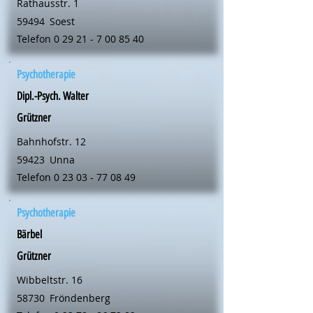
Rathausstr. 1
59494
Soest
Telefon
0 29 21 - 7 00 85 40
Psychotherapie
Dipl.-Psych. Walter
Grützner
Bahnhofstr. 12
59423
Unna
Telefon
0 23 03 - 77 08 49
Psychotherapie
Bärbel
Grützner
Wibbeltstr. 16
58730
Fröndenberg