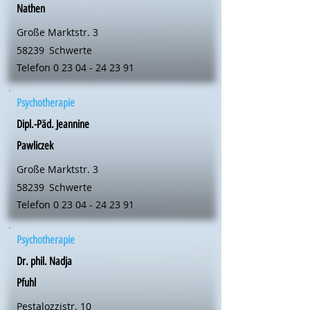
Nathen
Große Marktstr. 3
58239
Schwerte
Telefon
0 23 04 - 24 23 91
Psychotherapie
Dipl.-Päd. Jeannine
Pawliczek
Große Marktstr. 3
58239
Schwerte
Telefon
0 23 04 - 24 23 91
Psychotherapie
Dr. phil. Nadja
Pfuhl
Pestalozzistr. 10