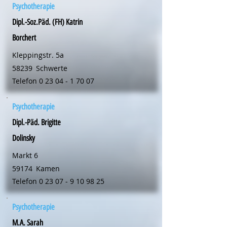
Psychotherapie
Dipl.-Soz.Päd. (FH) Katrin
Borchert
Kleppingstr. 5a
58239
Schwerte
Telefon
0 23 04 - 1 70 07
Psychotherapie
Dipl.-Päd. Brigitte
Dolinsky
Markt 6
59174
Kamen
Telefon
0 23 07 - 9 10 98 25
Psychotherapie
M.A. Sarah