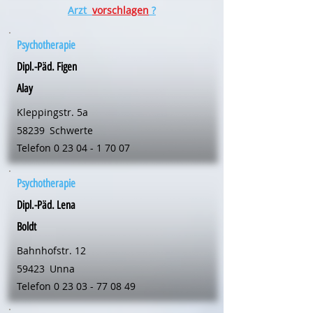
Arzt
vorschlagen
?
Psychotherapie
Dipl.-Päd. Figen
Alay
Kleppingstr. 5a
58239
Schwerte
Telefon
0 23 04 - 1 70 07
Psychotherapie
Dipl.-Päd. Lena
Boldt
Bahnhofstr. 12
59423
Unna
Telefon
0 23 03 - 77 08 49