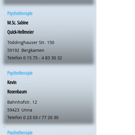
Psychotherapie
M.Sc. Sabine
Quick-Hellmeier
Töddinghauser Str. 150
59192
Bergkamen
Telefon
0 15 75 - 4 83 30 32
Psychotherapie
Kevin
Rosenbaum
Bahnhofstr. 12
59423
Unna
Telefon 0 23 03 / 77 20 30
Psychotherapie