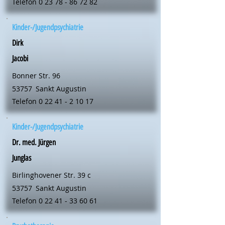
Telefon
0 23 78 - 86 72 82
Kinder-/Jugendpsychiatrie
Dirk
Jacobi
Bonner Str. 96
53757
Sankt Augustin
Telefon
0 22 41 - 2 10 17
Kinder-/Jugendpsychiatrie
Dr. med. Jürgen
Junglas
Birlinghovener Str. 39 c
53757
Sankt Augustin
Telefon
0 22 41 - 33 60 61