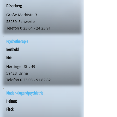
Düsenberg
Große Marktstr. 3
58239
Schwerte
Telefon
0 23 04 - 24 23 91
Psychotherapie
Berthold
Ebel
Hertinger Str. 49
59423
Unna
Telefon
0 23 03 - 91 82 82
Kinder-/Jugendpsychiatrie
Helmut
Fleck