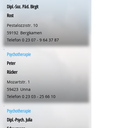
Dipl.-Soz. Päd. Birgit
Rost
Pestalozzistr. 10
59192
Bergkamen
Telefon
0 23 07 - 9 64 37 87
Psychotherapie
Peter
Rücker
Mozartstr. 1
59423
Unna
Telefon
0 23 03 - 25 66 10
Psychotherapie
Dipl.-Psych. Julia