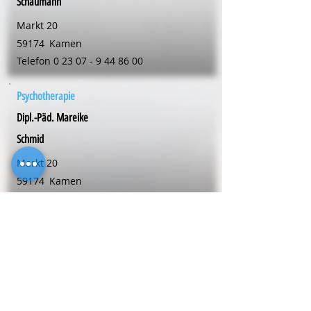
Schaumann
Markt 20
59174
Kamen
Telefon
0 23 07 - 9 44 86 00
Psychotherapie
Dipl.-Päd. Mareike
Schmid
Markt 20
59174
Kamen
Telefon
0 23 07 - 9 44 86 01
Psychotherapie
Dipl.-Psych. Anke
Schmidtendorf
Große Marktstr. 3