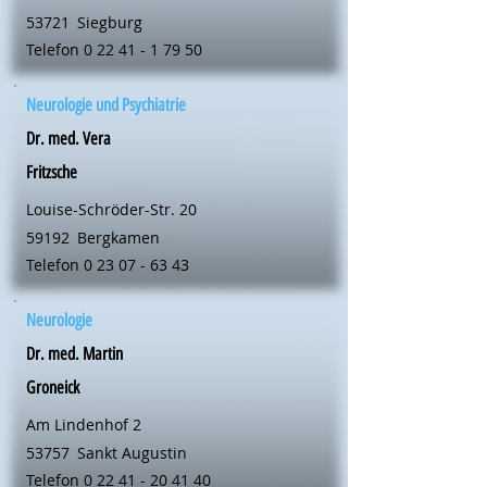
53721
Siegburg
Telefon
0 22 41 - 1 79 50
Neurologie und Psychiatrie
Dr. med. Vera
Fritzsche
Louise-Schröder-Str. 20
59192
Bergkamen
Telefon
0 23 07 - 63 43
Neurologie
Dr. med. Martin
Groneick
Am Lindenhof 2
53757
Sankt Augustin
Telefon
0 22 41 - 20 41 40