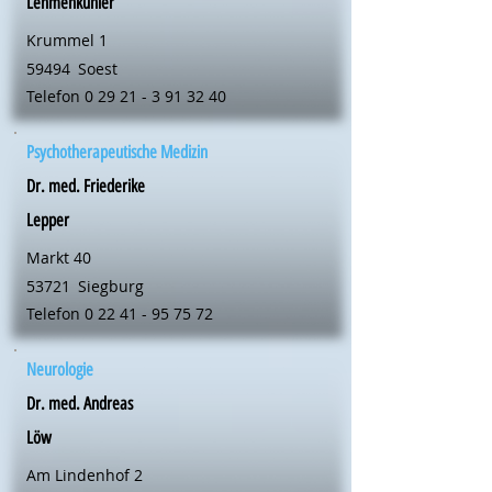
Lehmenkühler
Krummel 1
59494
Soest
Telefon
0 29 21 - 3 91 32 40
Psychotherapeutische Medizin
Dr. med. Friederike
Lepper
Markt 40
53721
Siegburg
Telefon
0 22 41 - 95 75 72
Neurologie
Dr. med. Andreas
Löw
Am Lindenhof 2