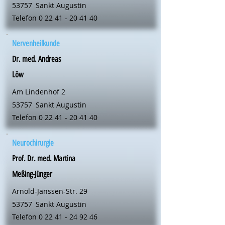
53757
Sankt Augustin
Telefon
0 22 41 - 20 41 40
Nervenheilkunde
Dr. med. Andreas
Löw
Am Lindenhof 2
53757
Sankt Augustin
Telefon
0 22 41 - 20 41 40
Neurochirurgie
Prof. Dr. med. Martina
Meßing-Jünger
Arnold-Janssen-Str. 29
53757
Sankt Augustin
Telefon
0 22 41 - 24 92 46