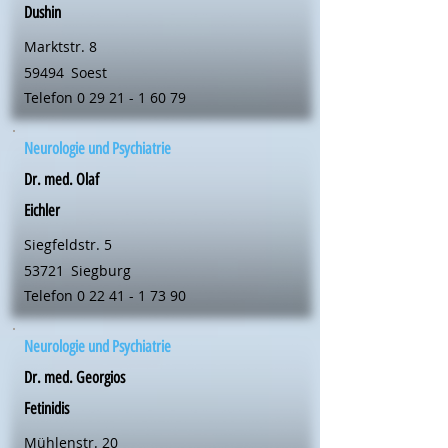
Dushin
Marktstr. 8
59494
Soest
Telefon
0 29 21 - 1 60 79
Neurologie und Psychiatrie
Dr. med. Olaf
Eichler
Siegfeldstr. 5
53721
Siegburg
Telefon
0 22 41 - 1 73 90
Neurologie und Psychiatrie
Dr. med. Georgios
Fetinidis
Mühlenstr. 20