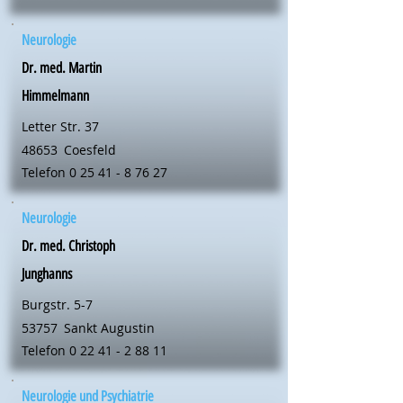
Neurologie
Dr. med. Martin
Himmelmann
Letter Str. 37
48653
Coesfeld
Telefon
0 25 41 - 8 76 27
Neurologie
Dr. med. Christoph
Junghanns
Burgstr. 5-7
53757
Sankt Augustin
Telefon
0 22 41 - 2 88 11
Neurologie und Psychiatrie