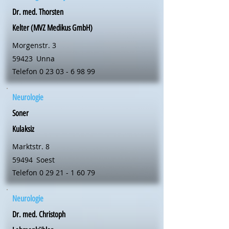
Dr. med. Thorsten
Kelter (MVZ Medikus GmbH)
Morgenstr. 3
59423
Unna
Telefon
0 23 03 - 6 98 99
Neurologie
Soner
Kulaksiz
Marktstr. 8
59494
Soest
Telefon
0 29 21 - 1 60 79
Neurologie
Dr. med. Christoph