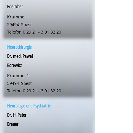
Boettcher
Krummel 1
59494
Soest
Telefon
0 29 21 - 3 91 32 20
Neurochirurgie
Dr. med. Pawel
Borewicz
Krummel 1
59494
Soest
Telefon
0 29 21 - 3 91 32 20
Neurologie und Psychiatrie
Dr. H. Peter
Breuer