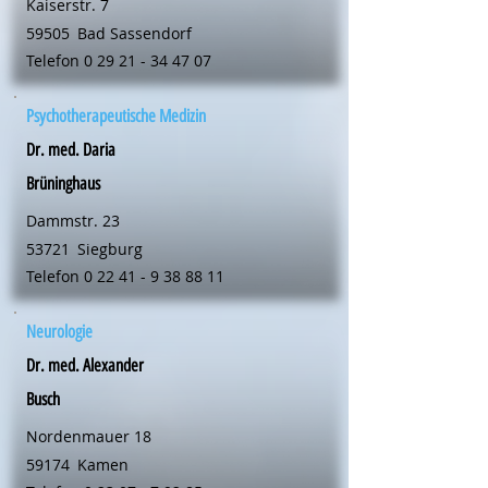
Kaiserstr. 7
59505
Bad Sassendorf
Telefon
0 29 21 - 34 47 07
Psychotherapeutische Medizin
Dr. med. Daria
Brüninghaus
Dammstr. 23
53721
Siegburg
Telefon
0 22 41 - 9 38 88 11
Neurologie
Dr. med. Alexander
Busch
Nordenmauer 18
59174
Kamen