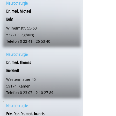
Neurochirurgie
Dr. med. Michael
Behr
Wilhelmstr. 55-63
53721
Siegburg
Telefon
0 22 41 - 26 53 40
Neurochirurgie
Dr. med. Thomas
Bierstedt
Westenmauer 45
59174
Kamen
Telefon
0 23 07 - 2 10 27 89
Neurochirurgie
Priv. Doz. Dr. med. Ioannis