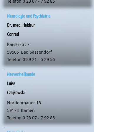
Telefon
0 23 07 - 7 92 85
Neurologie und Psychiatrie
Dr. med. Heidrun
Conrad
Kaiserstr. 7
59505
Bad Sassendorf
Telefon
0 29 21 - 5 29 56
Nervenheilkunde
Luise
Czajkowski
Nordenmauer 18
59174
Kamen
Telefon
0 23 07 - 7 92 85