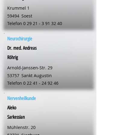
Krummel 1
59494
Soest
Telefon
0 29 21 - 3 91 32 40
Neurochirurgie
Dr. med. Andreas
Röhrig
Arnold-Janssen-Str. 29
53757
Sankt Augustin
Telefon
0 22 41 - 24 92 46
Nervenheilkunde
Aleko
Sarkessian
Mühlenstr. 20