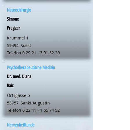
Neurochirurgie
Simone
Pregizer
Krummel 1
59494
Soest
Telefon
0 29 21 - 3 91 32 20
Psychotherapeutische Medizin
Dr. med. Diana
Raic
Ortsgasse 5
53757
Sankt Augustin
Telefon
0 22 41 - 1 65 74 52
Nervenheilkunde