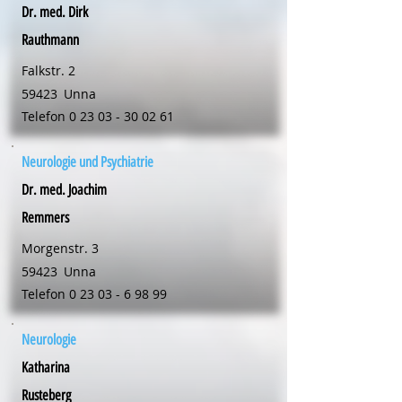
Dr. med. Dirk
Rauthmann
Falkstr. 2
59423
Unna
Telefon
0 23 03 - 30 02 61
Neurologie und Psychiatrie
Dr. med. Joachim
Remmers
Morgenstr. 3
59423
Unna
Telefon
0 23 03 - 6 98 99
Neurologie
Katharina
Rusteberg