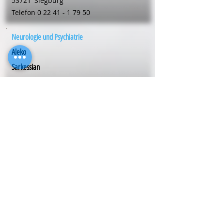
53721
Siegburg
Telefon
0 22 41 - 1 79 50
Neurologie und Psychiatrie
Aleko
Sarkessian
Mühlenstr. 20
53721
Siegburg
Telefon
0 22 41 - 1 79 50
Neurologie und Psychiatrie
Dr. med. Ludger
Schilling
Louise-Schröder-Str. 20
59192
Bergkamen
Telefon
0 23 07 - 63 43