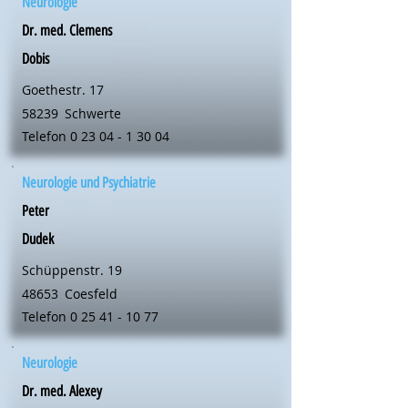
Neurologie
Dr. med. Clemens
Dobis
Goethestr. 17
58239
Schwerte
Telefon
0 23 04 - 1 30 04
Neurologie und Psychiatrie
Peter
Dudek
Schüppenstr. 19
48653
Coesfeld
Telefon
0 25 41 - 10 77
Neurologie
Dr. med. Alexey