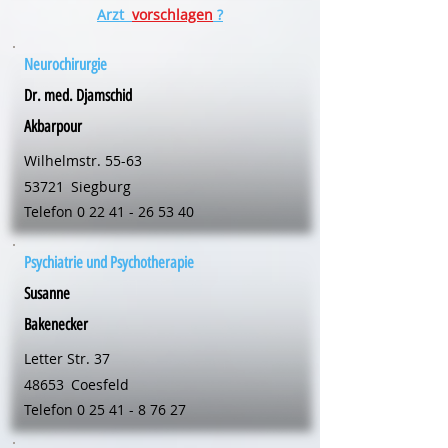
Arzt
vorschlagen
?
Neurochirurgie
Dr. med. Djamschid
Akbarpour
Wilhelmstr. 55-63
53721
Siegburg
Telefon
0 22 41 - 26 53 40
Psychiatrie und Psychotherapie
Susanne
Bakenecker
Letter Str. 37
48653
Coesfeld
Telefon
0 25 41 - 8 76 27