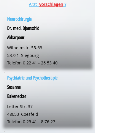
Arzt
vorschlagen
?
Neurochirurgie
Dr. med. Djamschid
Akbarpour
Wilhelmstr. 55-63
53721
Siegburg
Telefon
0 22 41 - 26 53 40
Psychiatrie und Psychotherapie
Susanne
Bakenecker
Letter Str. 37
48653
Coesfeld
Telefon
0 25 41 - 8 76 27