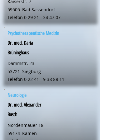
Kaiserstr. 7
59505
Bad Sassendorf
Telefon
0 29 21 - 34 47 07
Psychotherapeutische Medizin
Dr. med. Daria
Brüninghaus
Dammstr. 23
53721
Siegburg
Telefon
0 22 41 - 9 38 88 11
Neurologie
Dr. med. Alexander
Busch
Nordenmauer 18
59174
Kamen