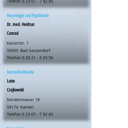
Telefon
0 23 07 - 7 92 85
Neurologie und Psychiatrie
Dr. med. Heidrun
Conrad
Kaiserstr. 7
59505
Bad Sassendorf
Telefon
0 29 21 - 5 29 56
Nervenheilkunde
Luise
Czajkowski
Nordenmauer 18
59174
Kamen
Telefon
0 23 07 - 7 92 85