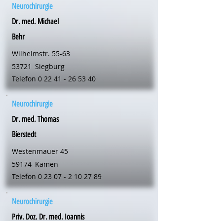
Neurochirurgie
Dr. med. Michael
Behr
Wilhelmstr. 55-63
53721
Siegburg
Telefon
0 22 41 - 26 53 40
Neurochirurgie
Dr. med. Thomas
Bierstedt
Westenmauer 45
59174
Kamen
Telefon
0 23 07 - 2 10 27 89
Neurochirurgie
Priv. Doz. Dr. med. Ioannis