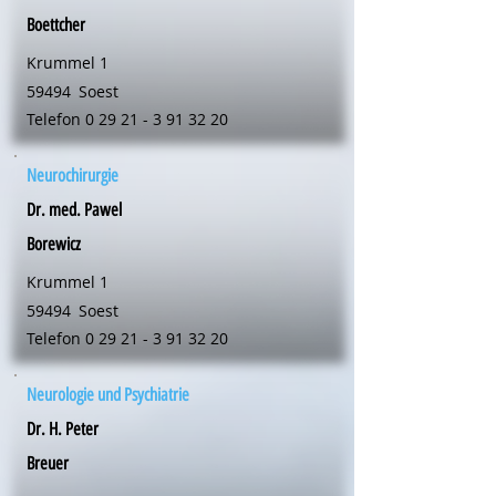
Boettcher
Krummel 1
59494
Soest
Telefon
0 29 21 - 3 91 32 20
Neurochirurgie
Dr. med. Pawel
Borewicz
Krummel 1
59494
Soest
Telefon
0 29 21 - 3 91 32 20
Neurologie und Psychiatrie
Dr. H. Peter
Breuer