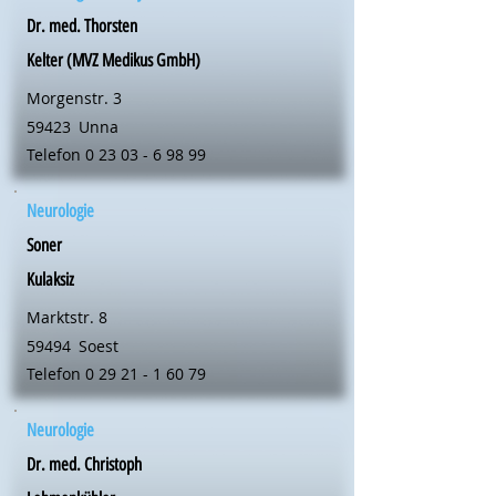
Dr. med. Thorsten
Kelter (MVZ Medikus GmbH)
Morgenstr. 3
59423
Unna
Telefon
0 23 03 - 6 98 99
Neurologie
Soner
Kulaksiz
Marktstr. 8
59494
Soest
Telefon
0 29 21 - 1 60 79
Neurologie
Dr. med. Christoph