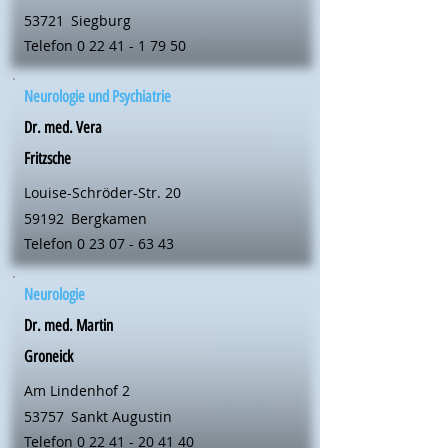
53721
Siegburg
Telefon
0 22 41 - 1 79 50
Neurologie und Psychiatrie
Dr. med. Vera
Fritzsche
Louise-Schröder-Str. 20
59192
Bergkamen
Telefon
0 23 07 - 63 43
Neurologie
Dr. med. Martin
Groneick
Am Lindenhof 2
53757
Sankt Augustin
Telefon
0 22 41 - 20 41 40