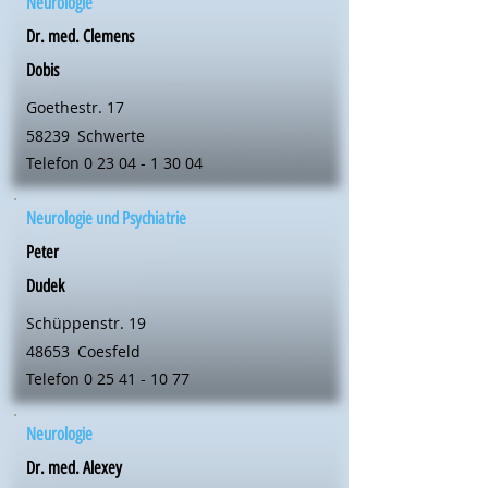
Neurologie
Dr. med. Clemens
Dobis
Goethestr. 17
58239
Schwerte
Telefon
0 23 04 - 1 30 04
Neurologie und Psychiatrie
Peter
Dudek
Schüppenstr. 19
48653
Coesfeld
Telefon
0 25 41 - 10 77
Neurologie
Dr. med. Alexey