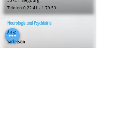
53721
Siegburg
Telefon
0 22 41 - 1 79 50
Neurologie und Psychiatrie
Aleko
Sarkessian
Mühlenstr. 20
53721
Siegburg
Telefon
0 22 41 - 1 79 50
Neurologie und Psychiatrie
Dr. med. Ludger
Schilling
Louise-Schröder-Str. 20
59192
Bergkamen
Telefon
0 23 07 - 63 43