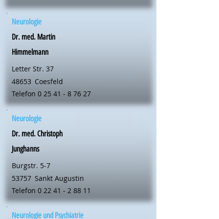
Neurologie
Dr. med. Martin
Himmelmann
Letter Str. 37
48653
Coesfeld
Telefon
0 25 41 - 8 76 27
Neurologie
Dr. med. Christoph
Junghanns
Burgstr. 5-7
53757
Sankt Augustin
Telefon
0 22 41 - 2 88 11
Neurologie und Psychiatrie