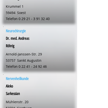
Krummel 1
59494
Soest
Telefon
0 29 21 - 3 91 32 40
Neurochirurgie
Dr. med. Andreas
Röhrig
Arnold-Janssen-Str. 29
53757
Sankt Augustin
Telefon
0 22 41 - 24 92 46
Nervenheilkunde
Aleko
Sarkessian
Mühlenstr. 20