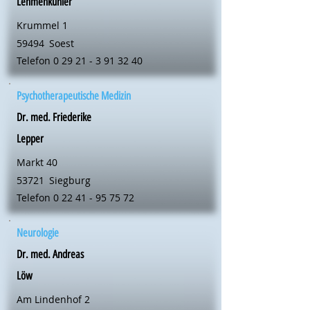
Lehmenkühler
Krummel 1
59494
Soest
Telefon
0 29 21 - 3 91 32 40
Psychotherapeutische Medizin
Dr. med. Friederike
Lepper
Markt 40
53721
Siegburg
Telefon
0 22 41 - 95 75 72
Neurologie
Dr. med. Andreas
Löw
Am Lindenhof 2