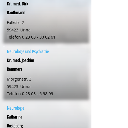
Dr. med. Dirk
Rauthmann
Falkstr. 2
59423
Unna
Telefon
0 23 03 - 30 02 61
Neurologie und Psychiatrie
Dr. med. Joachim
Remmers
Morgenstr. 3
59423
Unna
Telefon
0 23 03 - 6 98 99
Neurologie
Katharina
Rusteberg