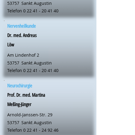
53757
Sankt Augustin
Telefon
0 22 41 - 20 41 40
Nervenheilkunde
Dr. med. Andreas
Löw
Am Lindenhof 2
53757
Sankt Augustin
Telefon
0 22 41 - 20 41 40
Neurochirurgie
Prof. Dr. med. Martina
Meßing-Jünger
Arnold-Janssen-Str. 29
53757
Sankt Augustin
Telefon
0 22 41 - 24 92 46