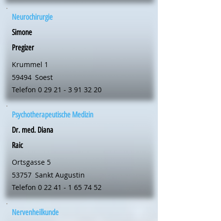
Neurochirurgie
Simone
Pregizer
Krummel 1
59494
Soest
Telefon
0 29 21 - 3 91 32 20
Psychotherapeutische Medizin
Dr. med. Diana
Raic
Ortsgasse 5
53757
Sankt Augustin
Telefon
0 22 41 - 1 65 74 52
Nervenheilkunde