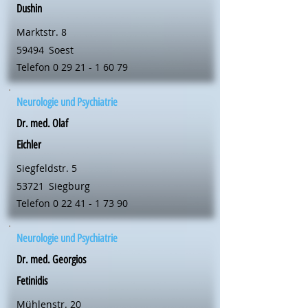
Dushin
Marktstr. 8
59494
Soest
Telefon
0 29 21 - 1 60 79
Neurologie und Psychiatrie
Dr. med. Olaf
Eichler
Siegfeldstr. 5
53721
Siegburg
Telefon
0 22 41 - 1 73 90
Neurologie und Psychiatrie
Dr. med. Georgios
Fetinidis
Mühlenstr. 20