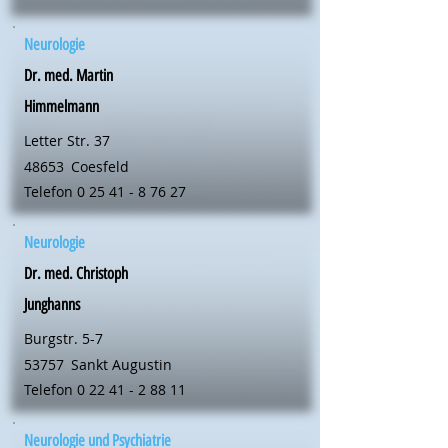
Neurologie
Dr. med. Martin
Himmelmann
Letter Str. 37
48653
Coesfeld
Telefon
0 25 41 - 8 76 27
Neurologie
Dr. med. Christoph
Junghanns
Burgstr. 5-7
53757
Sankt Augustin
Telefon
0 22 41 - 2 88 11
Neurologie und Psychiatrie