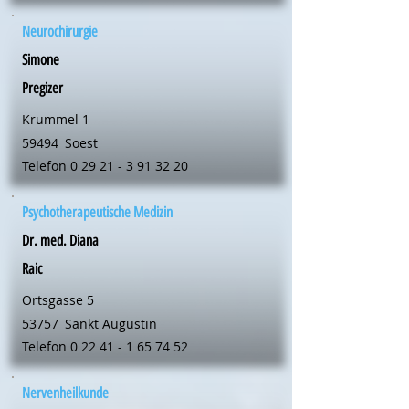
Neurochirurgie
Simone
Pregizer
Krummel 1
59494
Soest
Telefon
0 29 21 - 3 91 32 20
Psychotherapeutische Medizin
Dr. med. Diana
Raic
Ortsgasse 5
53757
Sankt Augustin
Telefon
0 22 41 - 1 65 74 52
Nervenheilkunde