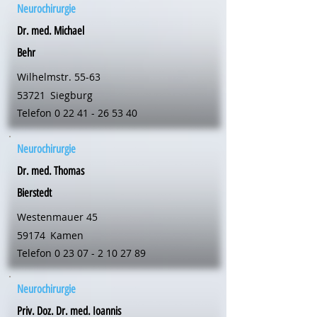
Neurochirurgie
Dr. med. Michael
Behr
Wilhelmstr. 55-63
53721
Siegburg
Telefon
0 22 41 - 26 53 40
Neurochirurgie
Dr. med. Thomas
Bierstedt
Westenmauer 45
59174
Kamen
Telefon
0 23 07 - 2 10 27 89
Neurochirurgie
Priv. Doz. Dr. med. Ioannis