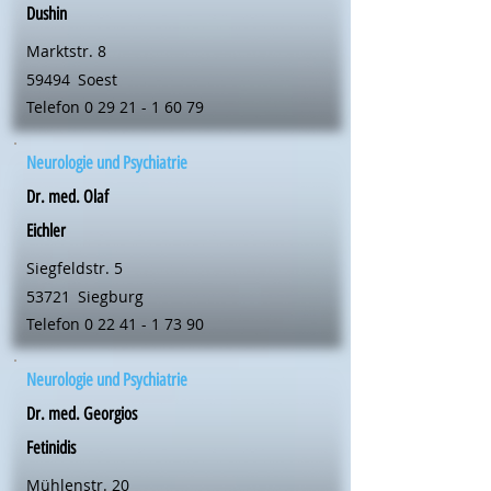
Dushin
Marktstr. 8
59494
Soest
Telefon
0 29 21 - 1 60 79
Neurologie und Psychiatrie
Dr. med. Olaf
Eichler
Siegfeldstr. 5
53721
Siegburg
Telefon
0 22 41 - 1 73 90
Neurologie und Psychiatrie
Dr. med. Georgios
Fetinidis
Mühlenstr. 20