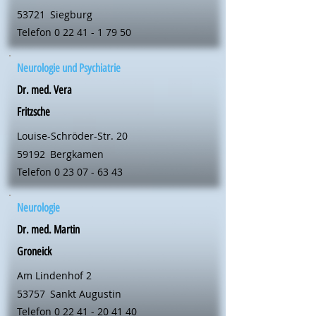
53721
Siegburg
Telefon
0 22 41 - 1 79 50
Neurologie und Psychiatrie
Dr. med. Vera
Fritzsche
Louise-Schröder-Str. 20
59192
Bergkamen
Telefon
0 23 07 - 63 43
Neurologie
Dr. med. Martin
Groneick
Am Lindenhof 2
53757
Sankt Augustin
Telefon
0 22 41 - 20 41 40