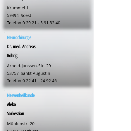
Krummel 1
59494
Soest
Telefon
0 29 21 - 3 91 32 40
Neurochirurgie
Dr. med. Andreas
Röhrig
Arnold-Janssen-Str. 29
53757
Sankt Augustin
Telefon
0 22 41 - 24 92 46
Nervenheilkunde
Aleko
Sarkessian
Mühlenstr. 20