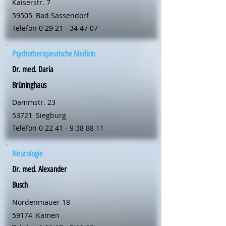
Kaiserstr. 7
59505
Bad Sassendorf
Telefon
0 29 21 - 34 47 07
Psychotherapeutische Medizin
Dr. med. Daria
Brüninghaus
Dammstr. 23
53721
Siegburg
Telefon
0 22 41 - 9 38 88 11
Neurologie
Dr. med. Alexander
Busch
Nordenmauer 18
59174
Kamen