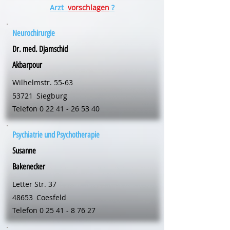
Arzt
vorschlagen
?
Neurochirurgie
Dr. med. Djamschid
Akbarpour
Wilhelmstr. 55-63
53721
Siegburg
Telefon
0 22 41 - 26 53 40
Psychiatrie und Psychotherapie
Susanne
Bakenecker
Letter Str. 37
48653
Coesfeld
Telefon
0 25 41 - 8 76 27