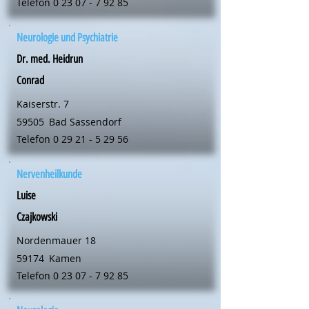
Telefon
0 23 07 - 7 92 85
Neurologie und Psychiatrie
Dr. med. Heidrun
Conrad
Kaiserstr. 7
59505
Bad Sassendorf
Telefon
0 29 21 - 5 29 56
Nervenheilkunde
Luise
Czajkowski
Nordenmauer 18
59174
Kamen
Telefon
0 23 07 - 7 92 85