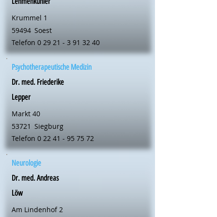
Lehmenkühler
Krummel 1
59494
Soest
Telefon
0 29 21 - 3 91 32 40
Psychotherapeutische Medizin
Dr. med. Friederike
Lepper
Markt 40
53721
Siegburg
Telefon
0 22 41 - 95 75 72
Neurologie
Dr. med. Andreas
Löw
Am Lindenhof 2