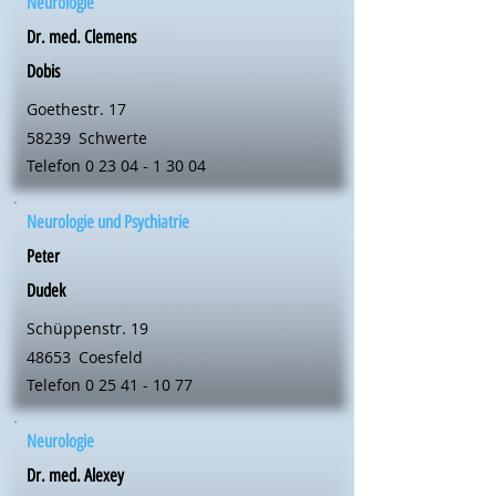
Neurologie
Dr. med. Clemens
Dobis
Goethestr. 17
58239
Schwerte
Telefon
0 23 04 - 1 30 04
Neurologie und Psychiatrie
Peter
Dudek
Schüppenstr. 19
48653
Coesfeld
Telefon
0 25 41 - 10 77
Neurologie
Dr. med. Alexey