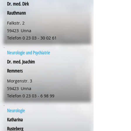
Dr. med. Dirk
Rauthmann
Falkstr. 2
59423
Unna
Telefon
0 23 03 - 30 02 61
Neurologie und Psychiatrie
Dr. med. Joachim
Remmers
Morgenstr. 3
59423
Unna
Telefon
0 23 03 - 6 98 99
Neurologie
Katharina
Rusteberg