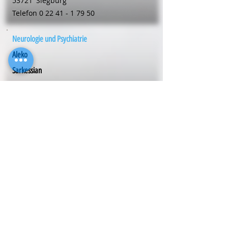
53721
Siegburg
Telefon
0 22 41 - 1 79 50
Neurologie und Psychiatrie
Aleko
Sarkessian
Mühlenstr. 20
53721
Siegburg
Telefon
0 22 41 - 1 79 50
Neurologie und Psychiatrie
Dr. med. Ludger
Schilling
Louise-Schröder-Str. 20
59192
Bergkamen
Telefon
0 23 07 - 63 43