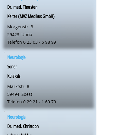
Dr. med. Thorsten
Kelter (MVZ Medikus GmbH)
Morgenstr. 3
59423
Unna
Telefon
0 23 03 - 6 98 99
Neurologie
Soner
Kulaksiz
Marktstr. 8
59494
Soest
Telefon
0 29 21 - 1 60 79
Neurologie
Dr. med. Christoph