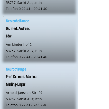
53757
Sankt Augustin
Telefon
0 22 41 - 20 41 40
Nervenheilkunde
Dr. med. Andreas
Löw
Am Lindenhof 2
53757
Sankt Augustin
Telefon
0 22 41 - 20 41 40
Neurochirurgie
Prof. Dr. med. Martina
Meßing-Jünger
Arnold-Janssen-Str. 29
53757
Sankt Augustin
Telefon
0 22 41 - 24 92 46