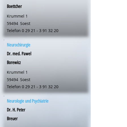
Boettcher
Krummel 1
59494
Soest
Telefon
0 29 21 - 3 91 32 20
Neurochirurgie
Dr. med. Pawel
Borewicz
Krummel 1
59494
Soest
Telefon
0 29 21 - 3 91 32 20
Neurologie und Psychiatrie
Dr. H. Peter
Breuer