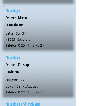
Neurologie
Dr. med. Martin
Himmelmann
Letter Str. 37
48653
Coesfeld
Telefon
0 25 41 - 8 76 27
Neurologie
Dr. med. Christoph
Junghanns
Burgstr. 5-7
53757
Sankt Augustin
Telefon
0 22 41 - 2 88 11
Neurologie und Psychiatrie