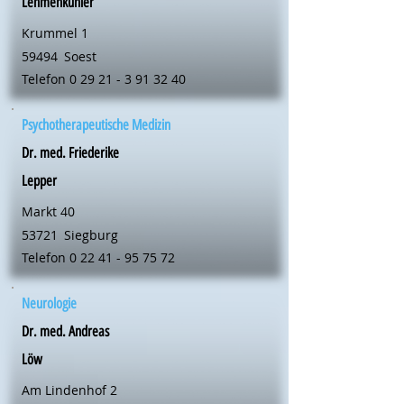
Lehmenkühler
Krummel 1
59494
Soest
Telefon
0 29 21 - 3 91 32 40
Psychotherapeutische Medizin
Dr. med. Friederike
Lepper
Markt 40
53721
Siegburg
Telefon
0 22 41 - 95 75 72
Neurologie
Dr. med. Andreas
Löw
Am Lindenhof 2