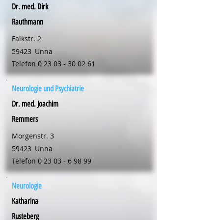
Dr. med. Dirk
Rauthmann
Falkstr. 2
59423
Unna
Telefon
0 23 03 - 30 02 61
Neurologie und Psychiatrie
Dr. med. Joachim
Remmers
Morgenstr. 3
59423
Unna
Telefon
0 23 03 - 6 98 99
Neurologie
Katharina
Rusteberg