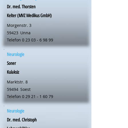
Dr. med. Thorsten
Kelter (MVZ Medikus GmbH)
Morgenstr. 3
59423
Unna
Telefon
0 23 03 - 6 98 99
Neurologie
Soner
Kulaksiz
Marktstr. 8
59494
Soest
Telefon
0 29 21 - 1 60 79
Neurologie
Dr. med. Christoph