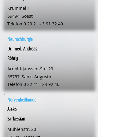
Krummel 1
59494
Soest
Telefon
0 29 21 - 3 91 32 40
Neurochirurgie
Dr. med. Andreas
Röhrig
Arnold-Janssen-Str. 29
53757
Sankt Augustin
Telefon
0 22 41 - 24 92 46
Nervenheilkunde
Aleko
Sarkessian
Mühlenstr. 20