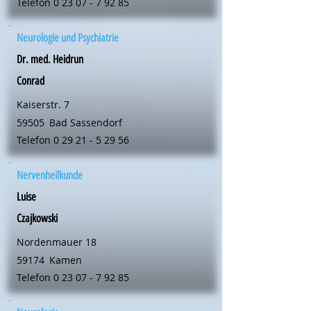
Telefon
0 23 07 - 7 92 85
Neurologie und Psychiatrie
Dr. med. Heidrun
Conrad
Kaiserstr. 7
59505
Bad Sassendorf
Telefon
0 29 21 - 5 29 56
Nervenheilkunde
Luise
Czajkowski
Nordenmauer 18
59174
Kamen
Telefon
0 23 07 - 7 92 85