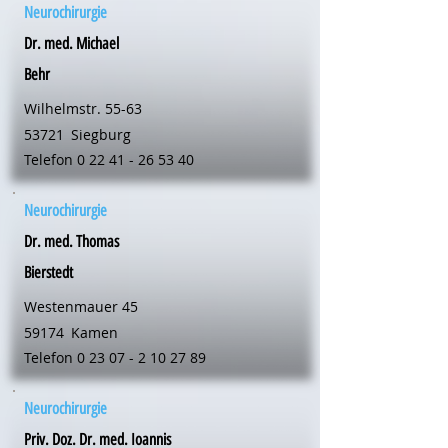
Neurochirurgie
Dr. med. Michael
Behr
Wilhelmstr. 55-63
53721
Siegburg
Telefon
0 22 41 - 26 53 40
Neurochirurgie
Dr. med. Thomas
Bierstedt
Westenmauer 45
59174
Kamen
Telefon
0 23 07 - 2 10 27 89
Neurochirurgie
Priv. Doz. Dr. med. Ioannis