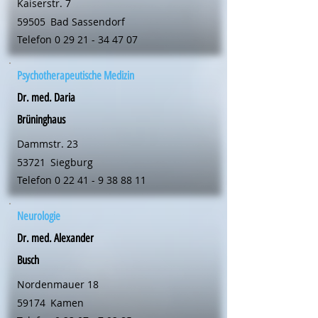
Kaiserstr. 7
59505
Bad Sassendorf
Telefon
0 29 21 - 34 47 07
Psychotherapeutische Medizin
Dr. med. Daria
Brüninghaus
Dammstr. 23
53721
Siegburg
Telefon
0 22 41 - 9 38 88 11
Neurologie
Dr. med. Alexander
Busch
Nordenmauer 18
59174
Kamen