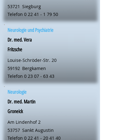
53721
Siegburg
Telefon
0 22 41 - 1 79 50
Neurologie und Psychiatrie
Dr. med. Vera
Fritzsche
Louise-Schröder-Str. 20
59192
Bergkamen
Telefon
0 23 07 - 63 43
Neurologie
Dr. med. Martin
Groneick
Am Lindenhof 2
53757
Sankt Augustin
Telefon
0 22 41 - 20 41 40