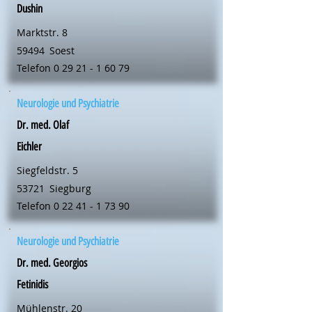
Dushin
Marktstr. 8
59494
Soest
Telefon
0 29 21 - 1 60 79
Neurologie und Psychiatrie
Dr. med. Olaf
Eichler
Siegfeldstr. 5
53721
Siegburg
Telefon
0 22 41 - 1 73 90
Neurologie und Psychiatrie
Dr. med. Georgios
Fetinidis
Mühlenstr. 20