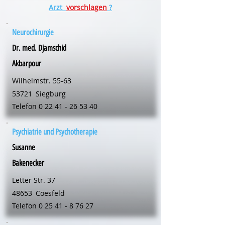
Arzt
vorschlagen
?
Neurochirurgie
Dr. med. Djamschid
Akbarpour
Wilhelmstr. 55-63
53721
Siegburg
Telefon
0 22 41 - 26 53 40
Psychiatrie und Psychotherapie
Susanne
Bakenecker
Letter Str. 37
48653
Coesfeld
Telefon
0 25 41 - 8 76 27