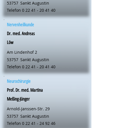
53757
Sankt Augustin
Telefon
0 22 41 - 20 41 40
Nervenheilkunde
Dr. med. Andreas
Löw
Am Lindenhof 2
53757
Sankt Augustin
Telefon
0 22 41 - 20 41 40
Neurochirurgie
Prof. Dr. med. Martina
Meßing-Jünger
Arnold-Janssen-Str. 29
53757
Sankt Augustin
Telefon
0 22 41 - 24 92 46