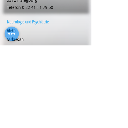
53721
Siegburg
Telefon
0 22 41 - 1 79 50
Neurologie und Psychiatrie
Aleko
Sarkessian
Mühlenstr. 20
53721
Siegburg
Telefon
0 22 41 - 1 79 50
Neurologie und Psychiatrie
Dr. med. Ludger
Schilling
Louise-Schröder-Str. 20
59192
Bergkamen
Telefon
0 23 07 - 63 43