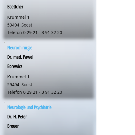
Boettcher
Krummel 1
59494
Soest
Telefon
0 29 21 - 3 91 32 20
Neurochirurgie
Dr. med. Pawel
Borewicz
Krummel 1
59494
Soest
Telefon
0 29 21 - 3 91 32 20
Neurologie und Psychiatrie
Dr. H. Peter
Breuer