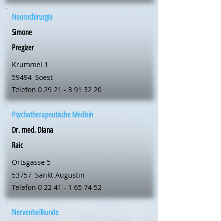
Neurochirurgie
Simone
Pregizer
Krummel 1
59494
Soest
Telefon
0 29 21 - 3 91 32 20
Psychotherapeutische Medizin
Dr. med. Diana
Raic
Ortsgasse 5
53757
Sankt Augustin
Telefon
0 22 41 - 1 65 74 52
Nervenheilkunde