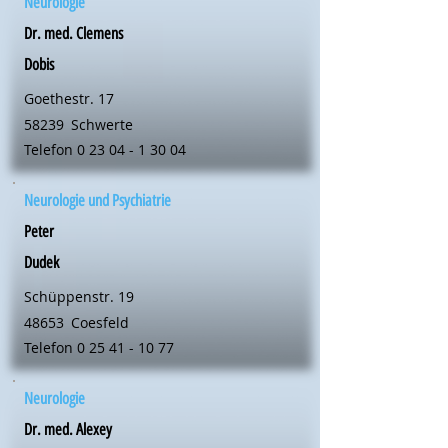
Neurologie
Dr. med. Clemens
Dobis
Goethestr. 17
58239
Schwerte
Telefon
0 23 04 - 1 30 04
Neurologie und Psychiatrie
Peter
Dudek
Schüppenstr. 19
48653
Coesfeld
Telefon
0 25 41 - 10 77
Neurologie
Dr. med. Alexey