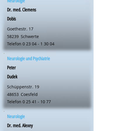
Neurologie
Dr. med. Clemens
Dobis
Goethestr. 17
58239
Schwerte
Telefon
0 23 04 - 1 30 04
Neurologie und Psychiatrie
Peter
Dudek
Schüppenstr. 19
48653
Coesfeld
Telefon
0 25 41 - 10 77
Neurologie
Dr. med. Alexey