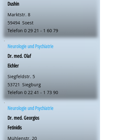
Dushin
Marktstr. 8
59494
Soest
Telefon
0 29 21 - 1 60 79
Neurologie und Psychiatrie
Dr. med. Olaf
Eichler
Siegfeldstr. 5
53721
Siegburg
Telefon
0 22 41 - 1 73 90
Neurologie und Psychiatrie
Dr. med. Georgios
Fetinidis
Mühlenstr. 20