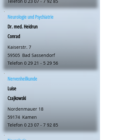
Telefon
0 23 07 - 7 92 85
Neurologie und Psychiatrie
Dr. med. Heidrun
Conrad
Kaiserstr. 7
59505
Bad Sassendorf
Telefon
0 29 21 - 5 29 56
Nervenheilkunde
Luise
Czajkowski
Nordenmauer 18
59174
Kamen
Telefon
0 23 07 - 7 92 85