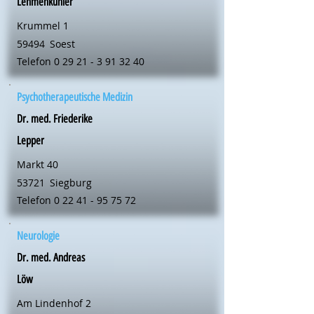
Lehmenkühler
Krummel 1
59494
Soest
Telefon
0 29 21 - 3 91 32 40
Psychotherapeutische Medizin
Dr. med. Friederike
Lepper
Markt 40
53721
Siegburg
Telefon
0 22 41 - 95 75 72
Neurologie
Dr. med. Andreas
Löw
Am Lindenhof 2