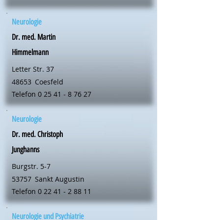
Neurologie
Dr. med. Martin
Himmelmann
Letter Str. 37
48653
Coesfeld
Telefon
0 25 41 - 8 76 27
Neurologie
Dr. med. Christoph
Junghanns
Burgstr. 5-7
53757
Sankt Augustin
Telefon
0 22 41 - 2 88 11
Neurologie und Psychiatrie