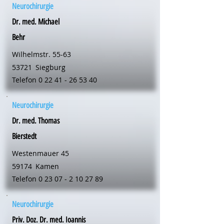
Neurochirurgie
Dr. med. Michael
Behr
Wilhelmstr. 55-63
53721
Siegburg
Telefon
0 22 41 - 26 53 40
Neurochirurgie
Dr. med. Thomas
Bierstedt
Westenmauer 45
59174
Kamen
Telefon
0 23 07 - 2 10 27 89
Neurochirurgie
Priv. Doz. Dr. med. Ioannis