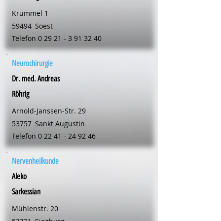
Krummel 1
59494
Soest
Telefon
0 29 21 - 3 91 32 40
Neurochirurgie
Dr. med. Andreas
Röhrig
Arnold-Janssen-Str. 29
53757
Sankt Augustin
Telefon
0 22 41 - 24 92 46
Nervenheilkunde
Aleko
Sarkessian
Mühlenstr. 20