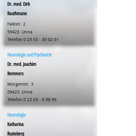
Dr. med. Dirk
Rauthmann
Falkstr. 2
59423
Unna
Telefon
0 23 03 - 30 02 61
Neurologie und Psychiatrie
Dr. med. Joachim
Remmers
Morgenstr. 3
59423
Unna
Telefon
0 23 03 - 6 98 99
Neurologie
Katharina
Rusteberg