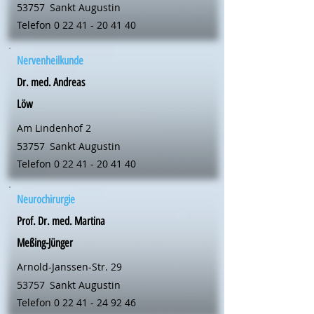
53757
Sankt Augustin
Telefon
0 22 41 - 20 41 40
Nervenheilkunde
Dr. med. Andreas
Löw
Am Lindenhof 2
53757
Sankt Augustin
Telefon
0 22 41 - 20 41 40
Neurochirurgie
Prof. Dr. med. Martina
Meßing-Jünger
Arnold-Janssen-Str. 29
53757
Sankt Augustin
Telefon
0 22 41 - 24 92 46