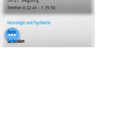
53721
Siegburg
Telefon
0 22 41 - 1 79 50
Neurologie und Psychiatrie
Aleko
Sarkessian
Mühlenstr. 20
53721
Siegburg
Telefon
0 22 41 - 1 79 50
Neurologie und Psychiatrie
Dr. med. Ludger
Schilling
Louise-Schröder-Str. 20
59192
Bergkamen
Telefon
0 23 07 - 63 43