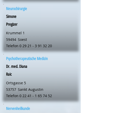
Neurochirurgie
Simone
Pregizer
Krummel 1
59494
Soest
Telefon
0 29 21 - 3 91 32 20
Psychotherapeutische Medizin
Dr. med. Diana
Raic
Ortsgasse 5
53757
Sankt Augustin
Telefon
0 22 41 - 1 65 74 52
Nervenheilkunde