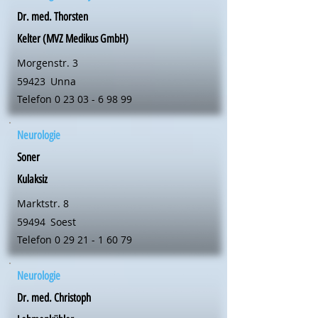
Dr. med. Thorsten
Kelter (MVZ Medikus GmbH)
Morgenstr. 3
59423
Unna
Telefon
0 23 03 - 6 98 99
Neurologie
Soner
Kulaksiz
Marktstr. 8
59494
Soest
Telefon
0 29 21 - 1 60 79
Neurologie
Dr. med. Christoph