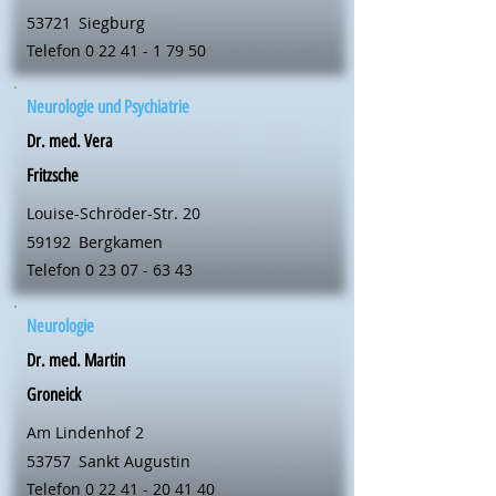
53721
Siegburg
Telefon
0 22 41 - 1 79 50
Neurologie und Psychiatrie
Dr. med. Vera
Fritzsche
Louise-Schröder-Str. 20
59192
Bergkamen
Telefon
0 23 07 - 63 43
Neurologie
Dr. med. Martin
Groneick
Am Lindenhof 2
53757
Sankt Augustin
Telefon
0 22 41 - 20 41 40