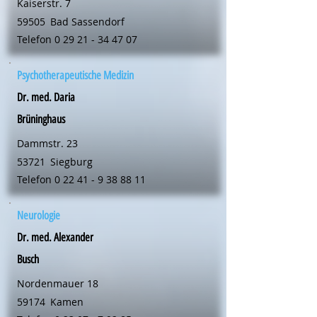
Kaiserstr. 7
59505
Bad Sassendorf
Telefon
0 29 21 - 34 47 07
Psychotherapeutische Medizin
Dr. med. Daria
Brüninghaus
Dammstr. 23
53721
Siegburg
Telefon
0 22 41 - 9 38 88 11
Neurologie
Dr. med. Alexander
Busch
Nordenmauer 18
59174
Kamen