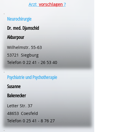
Arzt
vorschlagen
?
Neurochirurgie
Dr. med. Djamschid
Akbarpour
Wilhelmstr. 55-63
53721
Siegburg
Telefon
0 22 41 - 26 53 40
Psychiatrie und Psychotherapie
Susanne
Bakenecker
Letter Str. 37
48653
Coesfeld
Telefon
0 25 41 - 8 76 27