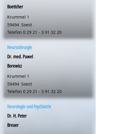
Boettcher
Krummel 1
59494
Soest
Telefon
0 29 21 - 3 91 32 20
Neurochirurgie
Dr. med. Pawel
Borewicz
Krummel 1
59494
Soest
Telefon
0 29 21 - 3 91 32 20
Neurologie und Psychiatrie
Dr. H. Peter
Breuer