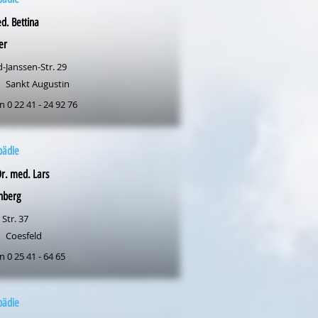
d. Bettina
er
-Janssen-Str. 29
Sankt Augustin
n 0 22 41 - 24 92 76
pädie
Dr. med. Lars
nberg
 Str. 37
Coesfeld
n 0 25 41 - 64 65
pädie