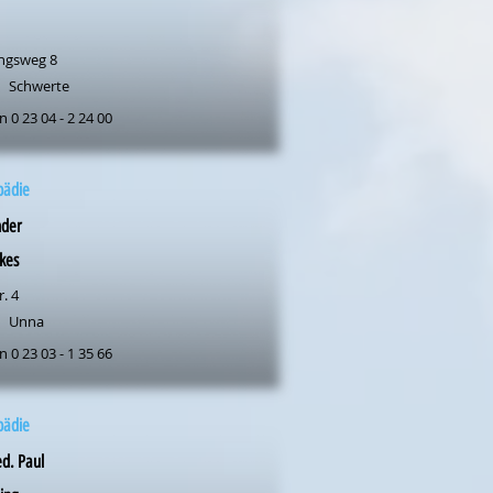
ngsweg 8
Schwerte
n 0 23 04 - 2 24 00
pädie
nder
kes
r. 4
Unna
n 0 23 03 - 1 35 66
pädie
d. Paul