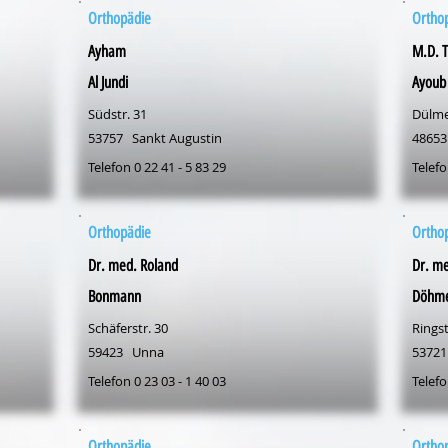
Orthopädie
Ortho
Ayham
M.D. T
Al Jundi
Ayoub
Südstr. 31
Dülme
53757
Sankt Augustin
48653
Telefon 0 22 41 - 5 83 29
Telefo
Orthopädie
Ortho
Dr. med. Roland
Dr. me
Bonmann
Döhm
Schäferstr. 30
Ringst
59423
Unna
53721
Telefon 0 23 03 - 1 40 03
Telefo
Orthopädie
Ortho