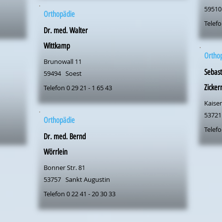
59510
Orthopädie
Telefo
Dr. med. Walter
Wittkamp
Ortho
Brunowall 11
Sebast
59494
Soest
Zicke
Telefon 0 29 21 - 1 65 43
Kaiser
53721
Orthopädie
Telefo
Dr. med. Bernd
Wörrlein
Bonner Str. 81
53757
Sankt Augustin
Telefon 0 22 41 - 20 30 33