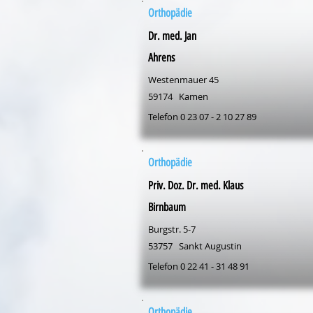
Orthopädie
Dr. med. Jan
Ahrens
Westenmauer 45
59174
Kamen
Telefon 0 23 07 - 2 10 27 89
Orthopädie
Priv. Doz. Dr. med. Klaus
Birnbaum
Burgstr. 5-7
53757
Sankt Augustin
Telefon 0 22 41 - 31 48 91
Orthopädie