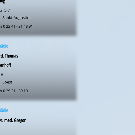
ing
r. 5-7
Sankt Augustin
n 0 22 41 - 31 48 91
pädie
ed. Thomas
enhoff
 8
Soest
n 0 29 21 - 39 10
pädie
Dr. med. Gregor