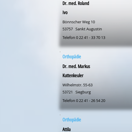
Dr. med. Roland
Ivo
Bönnscher Weg 10
53757
Sankt Augustin
Telefon 0 22 41 - 33 70 13
Orthopädie
Dr. med. Markus
Kuttenkeuler
Wilhelmstr. 55-63
53721
Siegburg
Telefon 0 22 41 - 26 54 20
Orthopädie
Attila