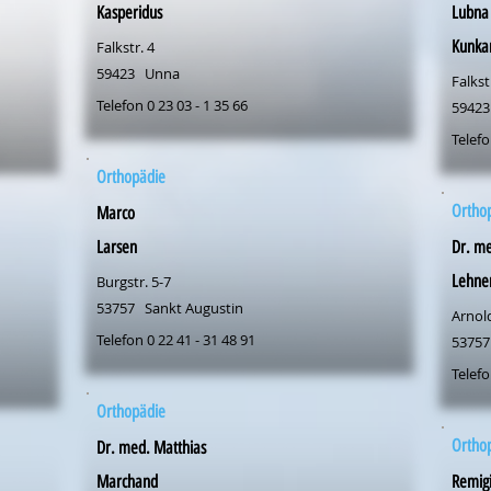
Kasperidus
Lubna
Kunka
Falkstr. 4
59423
Unna
Falkst
Telefon 0 23 03 - 1 35 66
59423
Telefo
Orthopädie
Ortho
Marco
Larsen
Dr. me
Lehne
Burgstr. 5-7
53757
Sankt Augustin
Arnold
Telefon 0 22 41 - 31 48 91
53757
Telefo
Orthopädie
Ortho
Dr. med. Matthias
Marchand
Remig