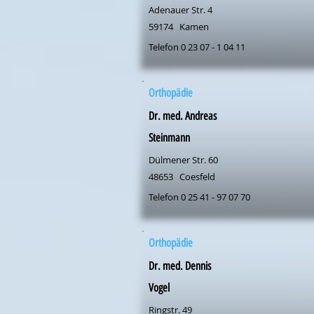
Adenauer Str. 4
59174
Kamen
Telefon 0 23 07 - 1 04 11
Orthopädie
Dr. med. Andreas
Steinmann
Dülmener Str. 60
48653
Coesfeld
Telefon 0 25 41 - 97 07 70
Orthopädie
Dr. med. Dennis
Vogel
Ringstr. 49