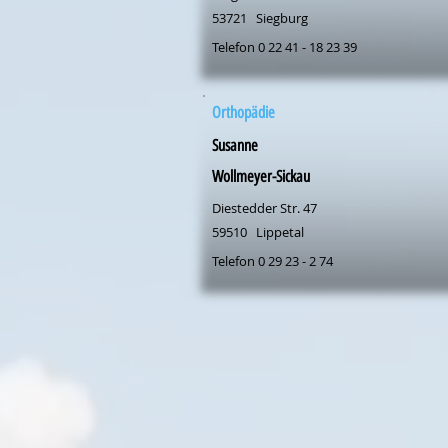
53721
Siegburg
Telefon 0 22 41 - 18 23 39
Orthopädie
Susanne
Wollmeyer-Sickau
Diestedder Str. 47
59510
Lippetal
Telefon 0 29 23 - 2 74