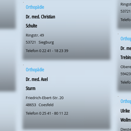
Ringst
Orthopädie
53721
Dr. med. Christian
Telefo
Schulte
Ringstr. 49
Ortho
53721
Siegburg
Dr. me
Telefon 0 22 41 - 18 23 39
Trebin
Obere
Orthopädie
59423
Dr. med. Axel
Telefo
Sturm
Friedrich-Ebert-Str. 20
Ortho
48653
Coesfeld
Ulrike
Telefon 0 25 41 - 80 11 22
Wollm
Dieste