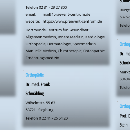
Schme
Telefon 02 31 - 29 27 800
Burgst
email:
mail@praevent-centrum.de
53757
website:
https://www.praevent-centrum.de
Telefo
Dortmunds Centrum für Gesundheit:
Allgemeinmedizin, Innere Medizin, Kardiologie,
Orthopädie, Dermatologie, Sportmedizin,
Ortho
Manuelle Medizin, Chirotherapie, Osteopathie,
Dr. m
Ernährungsmedizin
Schock
Markt
Orthopädie
59494
Dr. med. Frank
Telefo
Schmähling
Wilhelmstr. 55-63
Ortho
53721
Siegburg
Prof. 
Telefon 0 22 41 - 26 54 20
Stein