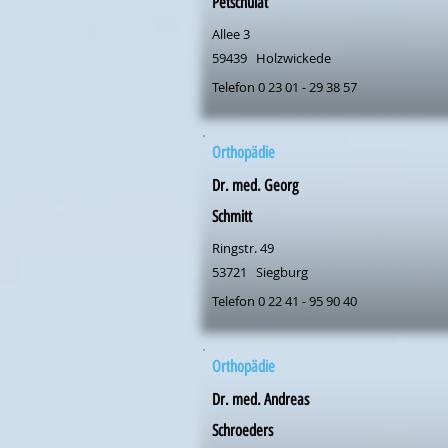
Petschulat
Allee 3
59439
Holzwickede
Telefon 0 23 01 - 29 38 57
Orthopädie
Dr. med. Georg
Schmitt
Ringstr. 49
53721
Siegburg
Telefon 0 22 41 - 95 90 40
Orthopädie
Dr. med. Andreas
Schroeders