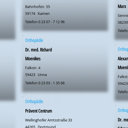
Marx
Bahnhofstr. 55
59174
Kamen
Senni
Telefon 0 23 07 - 7 12 96
58239
Telefo
Orthopädie
Ortho
Dr. med. Richard
Moenikes
Alexa
Moeni
Falkstr. 4
59423
Unna
Falkst
Telefon 0 23 03 - 1 35 66
59423
Telefo
Orthopädie
Ortho
Prävent Centrum
Dr. me
Wellinghofer Amtsstraße 33
44265
Dortmund