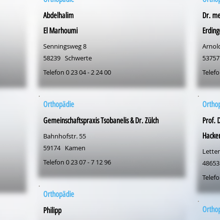
Abdelhalim
Dr. me
El Marhoumi
Erding
Senningsweg 8
Arnold
58239
Schwerte
53757
Telefon 0 23 04 - 2 24 00
Telefo
Orthopädie
Ortho
Gemeinschaftspraxis Tsobanelis & Dr. Zülch
Prof. 
Hacke
Bahnhofstr. 55
59174
Kamen
Letter
Telefon 0 23 07 - 7 12 96
48653
Telefo
Orthopädie
Ortho
Philipp