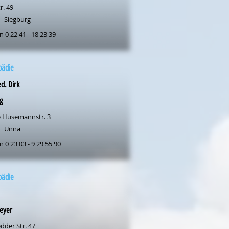
r. 49
Siegburg
n 0 22 41 - 18 23 39
pädie
d. Dirk
g
 Husemannstr. 3
Unna
n 0 23 03 - 9 29 55 90
pädie
eyer
dder Str. 47