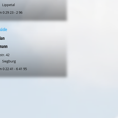
Lippetal
n 0 29 23 - 2 96
pädie
ian
rmann
str. 42
Siegburg
n 0 22 41 - 6 41 95