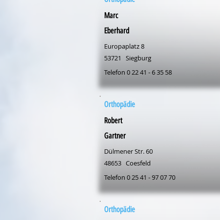
Marc
Eberhard
Europaplatz 8
53721
Siegburg
Telefon 0 22 41 - 6 35 58
Orthopädie
Robert
Gartner
Dülmener Str. 60
48653
Coesfeld
Telefon 0 25 41 - 97 07 70
Orthopädie