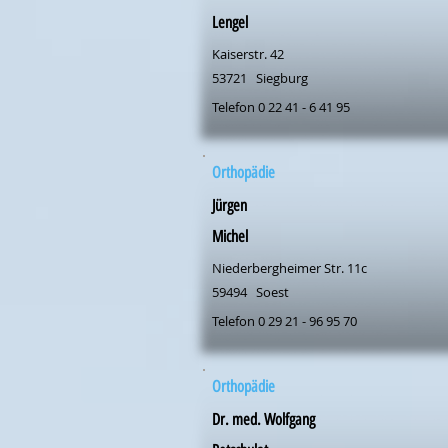
Lengel
Kaiserstr. 42
53721
Siegburg
Telefon 0 22 41 - 6 41 95
Orthopädie
Jürgen
Michel
Niederbergheimer Str. 11c
59494
Soest
Telefon 0 29 21 - 96 95 70
Orthopädie
Dr. med. Wolfgang