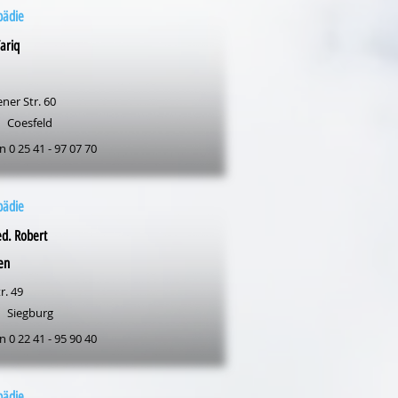
pädie
ariq
ner Str. 60
Coesfeld
n 0 25 41 - 97 07 70
pädie
d. Robert
en
r. 49
Siegburg
n 0 22 41 - 95 90 40
pädie