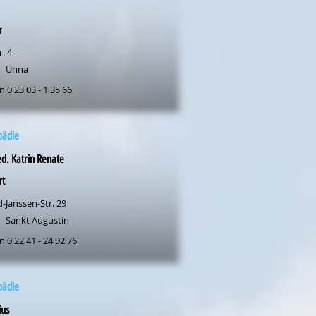
r
r. 4
Unna
n 0 23 03 - 1 35 66
pädie
d. Katrin Renate
rt
-Janssen-Str. 29
Sankt Augustin
n 0 22 41 - 24 92 76
pädie
ius