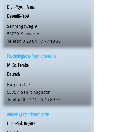
Dipl.-Psych. Anna
Deseniß-Frost
Senningsweg 9
58239
Schwerte
Telefon
0 23 04 - 7 77 10 30
Psychologische Psychotherapie
M. Sc. Femke
Deutsch
Burgstr. 5-7
53757
Sankt Augustin
Telefon
0 22 41 - 5 45 89 70
Kinder-/Jugendpsychiatrie
Dipl.-Päd. Brigitte