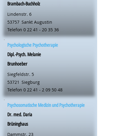
Brambach-Buchholz
Lindenstr. 6
53757
Sankt Augustin
Telefon
0 22 41 - 20 35 36
Psychologische Psychotherapie
Dipl.-Psych. Melanie
Brunhoeber
Siegfeldstr. 5
53721
Siegburg
Telefon
0 22 41 - 2 09 50 48
Psychosomatische Medizin und Psychotherapie
Dr. med. Daria
Brüninghaus
Dammstr. 23