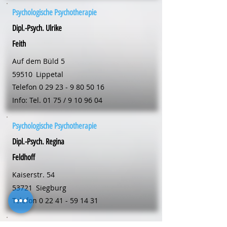
Psychologische Psychotherapie
Dipl.-Psych. Ulrike
Feith
Auf dem Büld 5
59510
Lippetal
Telefon
0 29 23 - 9 80 50 16
Info: Tel. 01 75 /
9 10 96 04
Psychologische Psychotherapie
Dipl.-Psych. Regina
Feldhoff
Kaiserstr. 54
53721
Siegburg
Telefon
0 22 41 - 59 14 31
Psychologische Psychotherapie