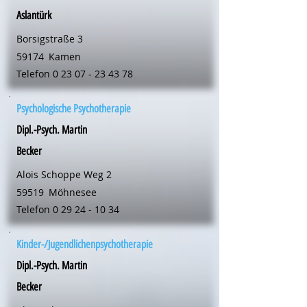
Aslantürk
Borsigstraße 3
59174
Kamen
Telefon
0 23 07 - 23 43 78
Psychologische Psychotherapie
Dipl.-Psych. Martin
Becker
Alois Schoppe Weg 2
59519
Möhnesee
Telefon
0 29 24 - 10 34
Kinder-/Jugendlichenpsychotherapie
Dipl.-Psych. Martin
Becker