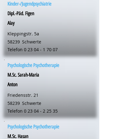
Kinder-/Jugendpsychiatrie
Dipl.-Päd. Figen
Alay
Kleppingstr. 5a
58239
Schwerte
Telefon
0 23 04 - 1 70 07
Psychologische Psychotherapie
M.Sc. Sarah-Maria
Anton
Friedensstr. 21
58239
Schwerte
Telefon
0 23 04 - 2 25 35
Psychologische Psychotherapie
M.Sc. Hasan