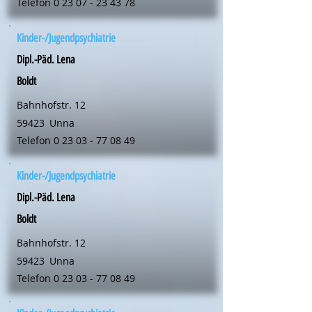
Telefon
0 23 07 - 23 43 78
Kinder-/Jugendpsychiatrie
Dipl.-Päd. Lena
Boldt
Bahnhofstr. 12
59423
Unna
Telefon
0 23 03 - 77 08 49
Kinder-/Jugendpsychiatrie
Dipl.-Päd. Lena
Boldt
Bahnhofstr. 12
59423
Unna
Telefon
0 23 03 - 77 08 49