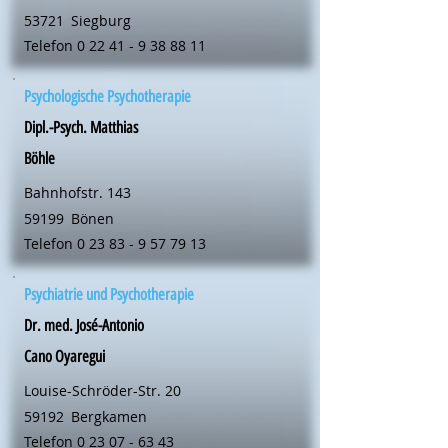
53721
Siegburg
Telefon
0 22 41 - 9 38 88 11
Psychologische Psychotherapie
Dipl.-Psych. Matthias
Böhle
Bahnhofstr. 143
59199
Bönen
Telefon
0 23 83 - 9 57 79 13
Psychiatrie und Psychotherapie
Dr. med. José-Antonio
Cano Oyaregui
Louise-Schröder-Str. 20
59192
Bergkamen
Telefon
0 23 07 - 63 43