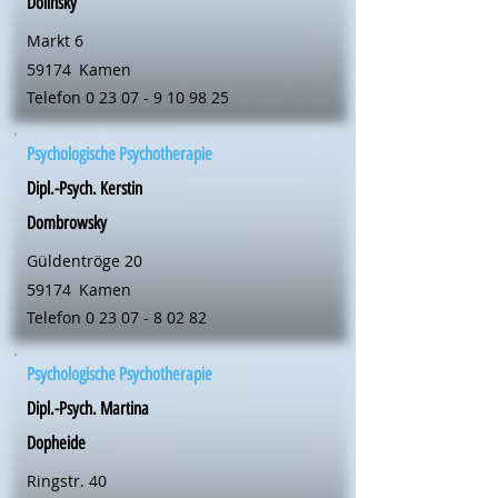
Dolinsky
Markt 6
59174
Kamen
Telefon
0 23 07 - 9 10 98 25
Psychologische Psychotherapie
Dipl.-Psych. Kerstin
Dombrowsky
Güldentröge 20
59174
Kamen
Telefon
0 23 07 - 8 02 82
Psychologische Psychotherapie
Dipl.-Psych. Martina
Dopheide
Ringstr. 40