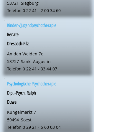
53721
Siegburg
Telefon
0 22 41 - 2 00 34 60
Kinder-/Jugendpsychotherapie
Renate
Dresbach-Pilz
An den Weiden 7c
53757
Sankt Augustin
Telefon
0 22 41 - 33 44 07
Psychologische Psychotherapie
Dipl.-Psych. Ralph
Duwe
Kungelmarkt 7
59494
Soest
Telefon
0 29 21 - 6 60 03 04