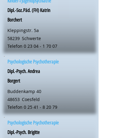
Kinder-/Jugendpsychiatrie
Dipl.-Soz.Päd. (FH) Katrin
Borchert
Kleppingstr. 5a
58239
Schwerte
Telefon
0 23 04 - 1 70 07
Psychologische Psychotherapie
Dipl.-Psych. Andrea
Borgert
Buddenkamp 40
48653
Coesfeld
Telefon
0 25 41 - 8 20 79
Psychologische Psychotherapie
Dipl.-Psych. Brigitte