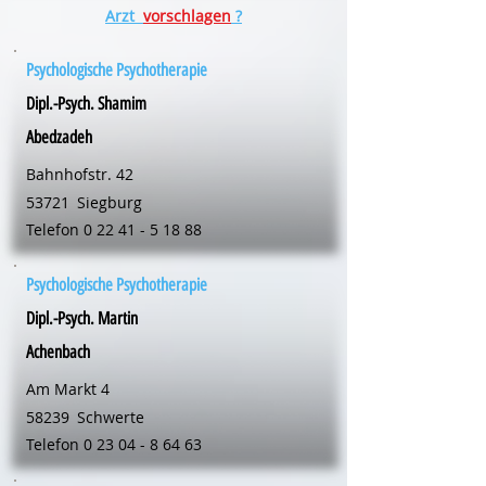
Arzt
vorschlagen
?
Psychologische Psychotherapie
Dipl.-Psych. Shamim
Abedzadeh
Bahnhofstr. 42
53721
Siegburg
Telefon
0 22 41 - 5 18 88
Psychologische Psychotherapie
Dipl.-Psych. Martin
Achenbach
Am Markt 4
58239
Schwerte
Telefon
0 23 04 - 8 64 63