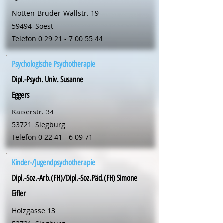
Nötten-Brüder-Wallstr. 19
59494
Soest
Telefon
0 29 21 - 7 00 55 44
Psychologische Psychotherapie
Dipl.-Psych. Univ. Susanne
Eggers
Kaiserstr. 34
53721
Siegburg
Telefon
0 22 41 - 6 09 71
Kinder-/Jugendpsychotherapie
Dipl.-Soz.-Arb.(FH)/Dipl.-Soz.Päd.(FH) Simone
Eifler
Holzgasse 13