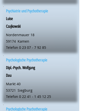
Psychiatrie und Psychotherapie
Luise
Czajkowski
Nordenmauer 18
59174
Kamen
Telefon
0 23 07 - 7 92 85
Psychologische Psychotherapie
Dipl.-Psych. Wolfgang
Dau
Markt 40
53721
Siegburg
Telefon
0 22 41 - 1 45 12 25
Psychologische Psychotherapie