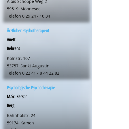
Alois Schoppe Weg 2
59519
Möhnesee
Telefon
0 29 24 - 10 34
Ärztlicher Psychotherapeut
Anett
Behrens
Kölnstr. 107
53757
Sankt Augustin
Telefon
0 22 41 - 8 44 22 82
Psychologische Psychotherapie
M.Sc. Kerstin
Berg
Bahnhofstr. 24
59174
Kamen