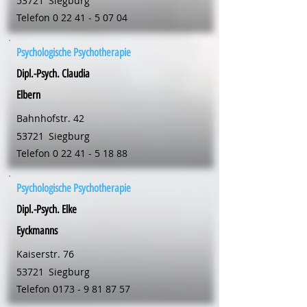
53721
Siegburg
Telefon
0 22 41 - 5 07 04
Psychologische Psychotherapie
Dipl.-Psych. Claudia
Elbern
Bahnhofstr. 42
53721
Siegburg
Telefon
0 22 41 - 5 18 88
Psychologische Psychotherapie
Dipl.-Psych. Elke
Eyckmanns
Kaiserstr. 76
53721
Siegburg
Telefon
0173 - 9 81 87 57