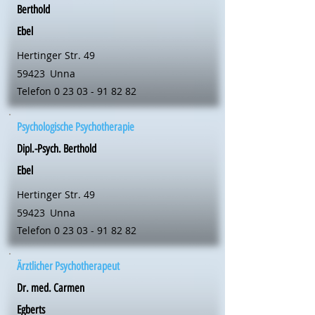
Berthold
Ebel
Hertinger Str. 49
59423
Unna
Telefon
0 23 03 - 91 82 82
Psychologische Psychotherapie
Dipl.-Psych. Berthold
Ebel
Hertinger Str. 49
59423
Unna
Telefon
0 23 03 - 91 82 82
Ärztlicher Psychotherapeut
Dr. med. Carmen
Egberts