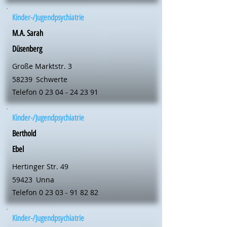
Kinder-/Jugendpsychiatrie
M.A. Sarah
Düsenberg
Große Marktstr. 3
58239
Schwerte
Telefon
0 23 04 - 24 23 91
Kinder-/Jugendpsychiatrie
Berthold
Ebel
Hertinger Str. 49
59423
Unna
Telefon
0 23 03 - 91 82 82
Kinder-/Jugendpsychiatrie