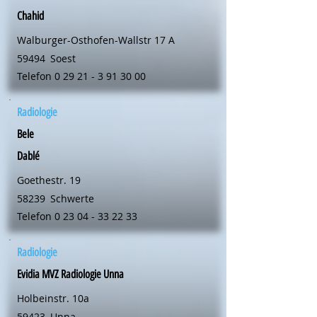
Chahid
Walburger-Osthofen-Wallstr 17 A
59494
Soest
Telefon
0 29 21 - 3 91 30 00
Radiologie
Bele
Dablé
Goethestr. 19
58239
Schwerte
Telefon
0 23 04 - 33 22 33
Radiologie
Evidia MVZ Radiologie Unna
Holbeinstr. 10a
59423
Unna