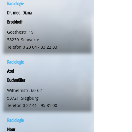
Radiologie
Dr. med. Diana
Brockhoff
Goethestr. 19
58239
Schwerte
Telefon
0 23 04 - 33 22 33
Radiologie
Axel
Buchmüller
Wilhelmstr. 60-62
53721
Siegburg
Telefon
0 22 41 - 95 81 00
Radiologie
Nour