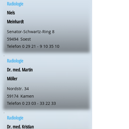
Radiologie
Niels
Meinhardt
Senator-Schwartz-Ring 8
59494
Soest
Telefon
0 29 21 - 9 10 35 10
Radiologie
Dr. med. Martin
Möller
Nordstr. 34
59174
Kamen
Telefon
0 23 03 - 33 22 33
Radiologie
Dr. med. Kristian