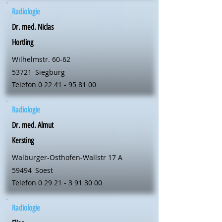
Radiologie
Dr. med. Niclas
Hortling
Wilhelmstr. 60-62
53721
Siegburg
Telefon
0 22 41 - 95 81 00
Radiologie
Dr. med. Almut
Kersting
Walburger-Osthofen-Wallstr 17 A
59494
Soest
Telefon
0 29 21 - 3 91 30 00
Radiologie