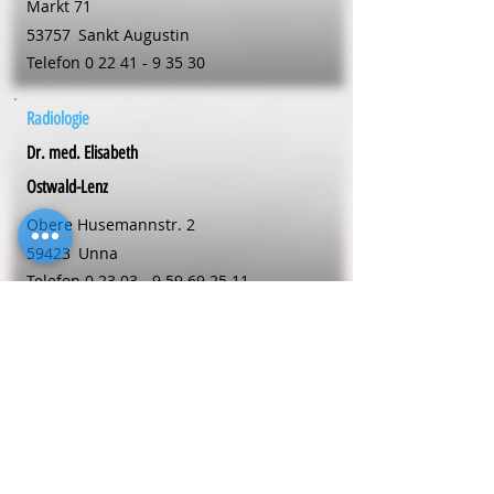
Markt 71
53757
Sankt Augustin
Telefon
0 22 41 - 9 35 30
Radiologie
Dr. med. Elisabeth
Ostwald-Lenz
Obere Husemannstr. 2
59423
Unna
Telefon
0 23 03 - 9 59 69 25 11
Radiologie
Dr. med. Monika
Salewski
Walburger-Osthofen-Wallstr 17 A
59494
Soest