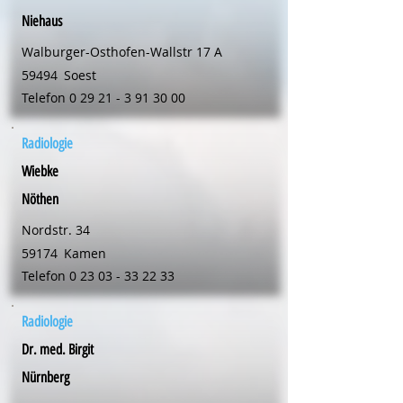
Niehaus
Walburger-Osthofen-Wallstr 17 A
59494
Soest
Telefon
0 29 21 - 3 91 30 00
Radiologie
Wiebke
Nöthen
Nordstr. 34
59174
Kamen
Telefon
0 23 03 - 33 22 33
Radiologie
Dr. med. Birgit
Nürnberg