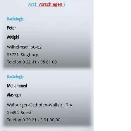
Arzt
vorschlagen
?
Radiologie
Peter
Adolphi
Wilhelmstr. 60-62
53721
Siegburg
Telefon
0 22 41 - 95 81 00
Radiologie
Mohammed
Alashqar
Walburger-Osthofen-Wallstr 17 A
59494
Soest
Telefon
0 29 21 - 3 91 30 00