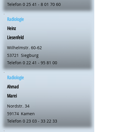
Telefon
0 25 41 - 8 01 70 60
Radiologie
Heinz
Liesenfeld
Wilhelmstr. 60-62
53721
Siegburg
Telefon
0 22 41 - 95 81 00
Radiologie
Ahmad
Marei
Nordstr. 34
59174
Kamen
Telefon
0 23 03 - 33 22 33