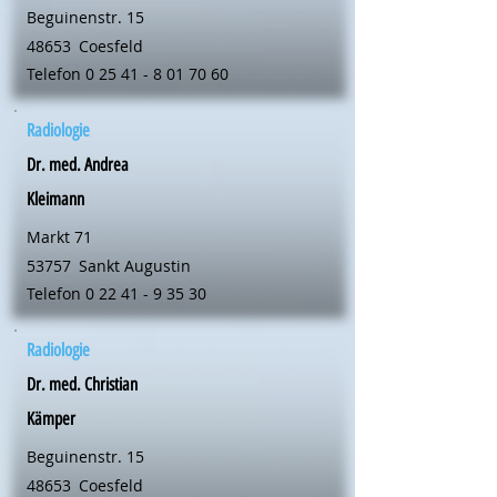
Beguinenstr. 15
48653
Coesfeld
Telefon
0 25 41 - 8 01 70 60
Radiologie
Dr. med. Andrea
Kleimann
Markt 71
53757
Sankt Augustin
Telefon
0 22 41 - 9 35 30
Radiologie
Dr. med. Christian
Kämper
Beguinenstr. 15
48653
Coesfeld