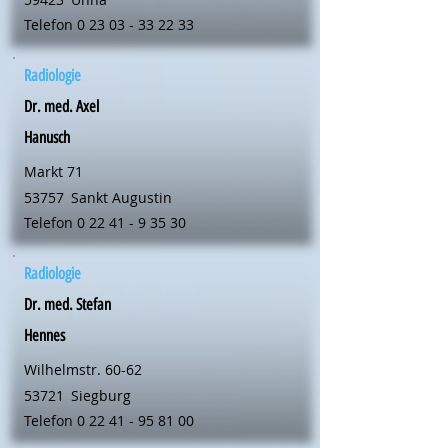
Telefon
0 23 03 - 33 22 33
Radiologie
Dr. med. Axel
Hanusch
Markt 71
53757
Sankt Augustin
Telefon
0 22 41 - 9 35 30
Radiologie
Dr. med. Stefan
Hennes
Wilhelmstr. 60-62
53721
Siegburg
Telefon
0 22 41 - 95 81 00