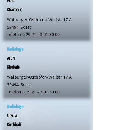
Elias
Kharbout
Walburger-Osthofen-Wallstr 17 A
59494
Soest
Telefon
0 29 21 - 3 91 30 00
Radiologie
Arun
Khokale
Walburger-Osthofen-Wallstr 17 A
59494
Soest
Telefon
0 29 21 - 3 91 30 00
Radiologie
Ursula
Kirchhoff