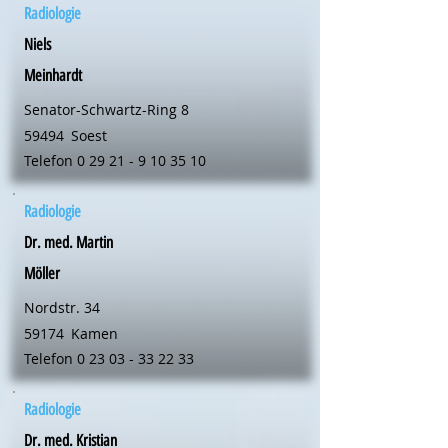
Radiologie
Niels
Meinhardt
Senator-Schwartz-Ring 8
59494
Soest
Telefon
0 29 21 - 9 10 35 10
Radiologie
Dr. med. Martin
Möller
Nordstr. 34
59174
Kamen
Telefon
0 23 03 - 33 22 33
Radiologie
Dr. med. Kristian