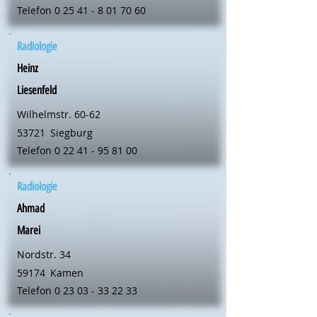
Telefon
0 25 41 - 8 01 70 60
Radiologie
Heinz
Liesenfeld
Wilhelmstr. 60-62
53721
Siegburg
Telefon
0 22 41 - 95 81 00
Radiologie
Ahmad
Marei
Nordstr. 34
59174
Kamen
Telefon
0 23 03 - 33 22 33