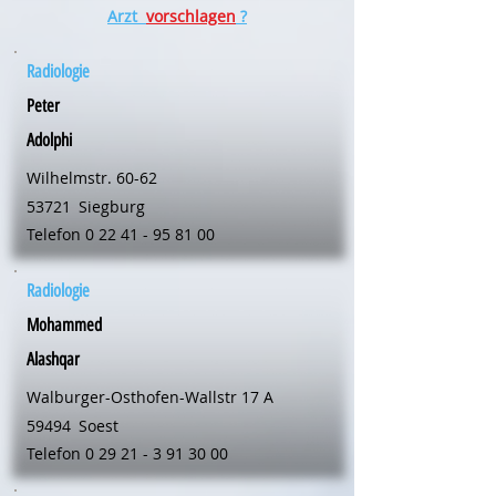
Arzt
vorschlagen
?
Radiologie
Peter
Adolphi
Wilhelmstr. 60-62
53721
Siegburg
Telefon
0 22 41 - 95 81 00
Radiologie
Mohammed
Alashqar
Walburger-Osthofen-Wallstr 17 A
59494
Soest
Telefon
0 29 21 - 3 91 30 00