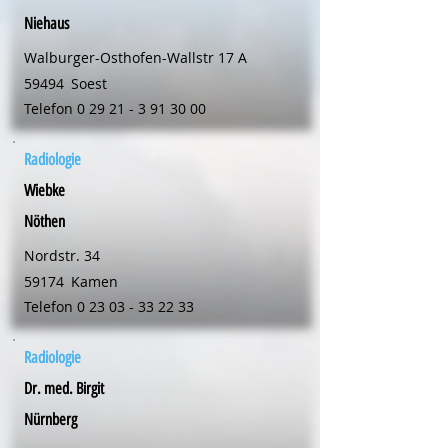
Niehaus
Walburger-Osthofen-Wallstr 17 A
59494
Soest
Telefon
0 29 21 - 3 91 30 00
Radiologie
Wiebke
Nöthen
Nordstr. 34
59174
Kamen
Telefon
0 23 03 - 33 22 33
Radiologie
Dr. med. Birgit
Nürnberg