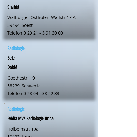
Chahid
Walburger-Osthofen-Wallstr 17 A
59494
Soest
Telefon
0 29 21 - 3 91 30 00
Radiologie
Bele
Dablé
Goethestr. 19
58239
Schwerte
Telefon
0 23 04 - 33 22 33
Radiologie
Evidia MVZ Radiologie Unna
Holbeinstr. 10a
59423
Unna