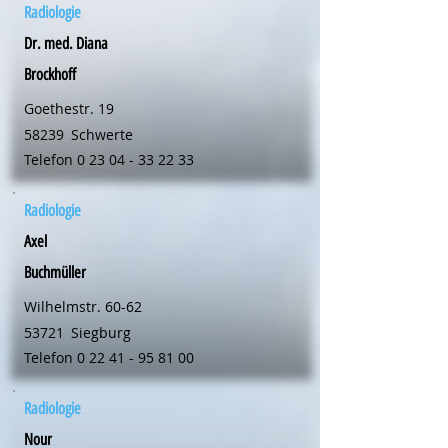
Radiologie
Dr. med. Diana
Brockhoff
Goethestr. 19
58239
Schwerte
Telefon
0 23 04 - 33 22 33
Radiologie
Axel
Buchmüller
Wilhelmstr. 60-62
53721
Siegburg
Telefon
0 22 41 - 95 81 00
Radiologie
Nour