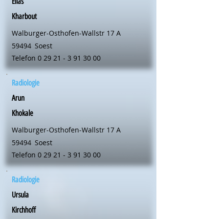
Elias
Kharbout
Walburger-Osthofen-Wallstr 17 A
59494
Soest
Telefon
0 29 21 - 3 91 30 00
Radiologie
Arun
Khokale
Walburger-Osthofen-Wallstr 17 A
59494
Soest
Telefon
0 29 21 - 3 91 30 00
Radiologie
Ursula
Kirchhoff