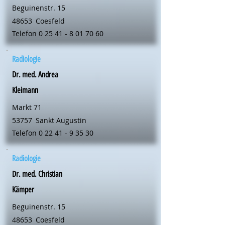
Beguinenstr. 15
48653
Coesfeld
Telefon
0 25 41 - 8 01 70 60
Radiologie
Dr. med. Andrea
Kleimann
Markt 71
53757
Sankt Augustin
Telefon
0 22 41 - 9 35 30
Radiologie
Dr. med. Christian
Kämper
Beguinenstr. 15
48653
Coesfeld