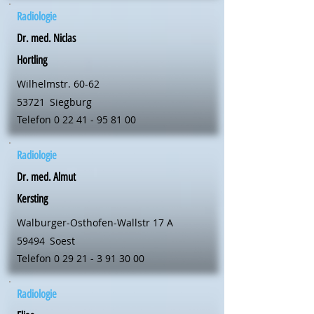
Radiologie
Dr. med. Niclas
Hortling
Wilhelmstr. 60-62
53721
Siegburg
Telefon
0 22 41 - 95 81 00
Radiologie
Dr. med. Almut
Kersting
Walburger-Osthofen-Wallstr 17 A
59494
Soest
Telefon
0 29 21 - 3 91 30 00
Radiologie