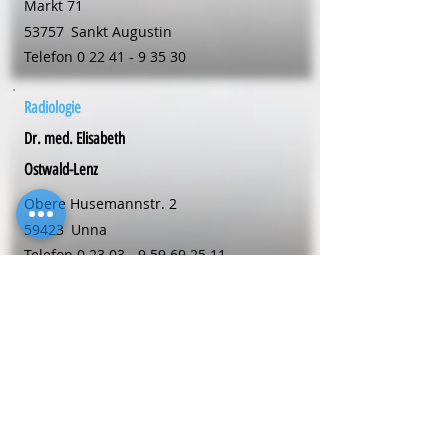
Markt 71
53757
Sankt Augustin
Telefon
0 22 41 - 9 35 30
Radiologie
Dr. med. Elisabeth
Ostwald-Lenz
Obere Husemannstr. 2
59423
Unna
Telefon
0 23 03 - 9 59 69 25 11
Radiologie
Dr. med. Monika
Salewski
Walburger-Osthofen-Wallstr 17 A
59494
Soest