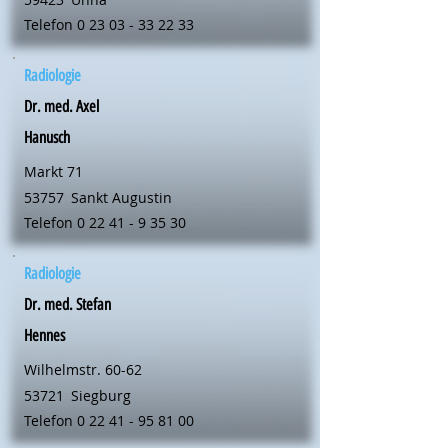
Telefon
0 23 03 - 33 22 33
Radiologie
Dr. med. Axel
Hanusch
Markt 71
53757
Sankt Augustin
Telefon
0 22 41 - 9 35 30
Radiologie
Dr. med. Stefan
Hennes
Wilhelmstr. 60-62
53721
Siegburg
Telefon
0 22 41 - 95 81 00