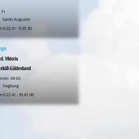
 71
Sankt Augustin
n 0 22 41 - 9 35 30
ogie
d. Viktoria
exküll-Güldenband
mstr. 60-62
Siegburg
n 0 22 41 - 95 81 00