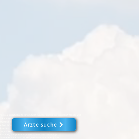
e, Lippstadt, Lippetal, Lingen, Sankt Augustin, Siegburg, Bad Sassendorf, Wickede, Werl,
Naturheilkunde, Krankenfahrten, Krankenhaus, Krankenkassen, Logopädie, medizinische
arzt, Dentallabor, Zahnarzt, Urologe - Mein Leben 24 #
Ärzte suche
ckede, Fröndenberg, Iserlohn, Dortmund, Werne, Selm, Bönen, Schwerte, Witten, Menden,
le weitere.
nde, Krankenfahrten, Krankenhäuser, Krankenkassen, Logopädie, medizinische Fußpflege,
urologe, Psychologe, Radiologe, Tierarzt, Dentallabor und Urologe.
laufstelle für alles rund um Beruf, Gesundheit und Lebensqualität.