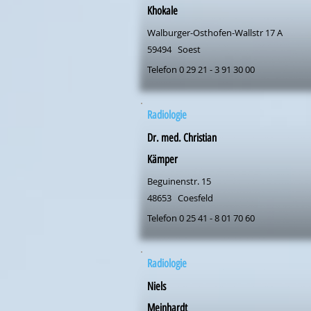
Khokale
Walburger-Osthofen-Wallstr 17 A
59494
Soest
Telefon 0 29 21 - 3 91 30 00
Radiologie
Dr. med. Christian
Kämper
Beguinenstr. 15
48653
Coesfeld
Telefon 0 25 41 - 8 01 70 60
Radiologie
Niels
Meinhardt