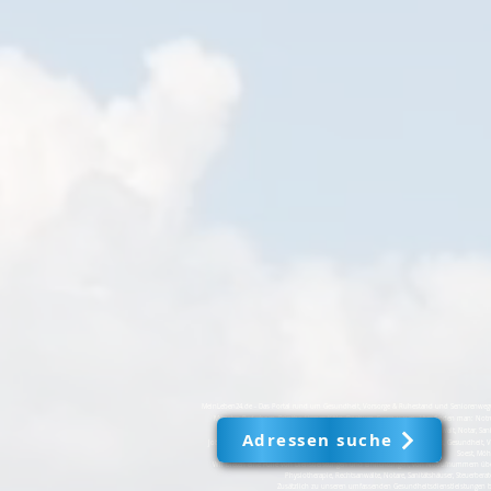
MeinLeben24.de - Das Portal rund um Gesundheit, Vorsorge & Ruhestand und Seniorenwegweis
Münster, Paderborn, Rünthe, Hemer, Köln, Bochum, Essen u.v.m. Hier finden man: Notr
Fusspflege, Physiotherapie, Rechtsanwalt, Notar, Sani
Adressen suche
JobX24.nrw, jobX24.de und MeinLeben24.de sind führende Portale für Jobs, Gesundheit, 
Soest, Möh
Wir bieten eine Fülle von Dienstleistungen und Einrichtungen, von Notrufnummern über
Physiotherapie, Rechtsanwälte, Notare, Sanitätshäuser, Steuerbera
Zusätzlich zu unseren umfassenden Gesundheitsdienstleistungen biet