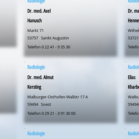
Radiologie
Radiol
Dr. med. Axel
Dr. me
Hanusch
Henne
Markt 71
Wilhel
53757
Sankt Augustin
53721
Telefon 0 22 41 - 9 35 30
Telefo
Radiologie
Radiol
Dr. med. Almut
Elias
Kersting
Kharb
Walburger-Osthofen-Wallstr 17 A
Walbu
59494
Soest
59494
Telefon 0 29 21 - 3 91 30 00
Telefo
Radiologie
Radiol