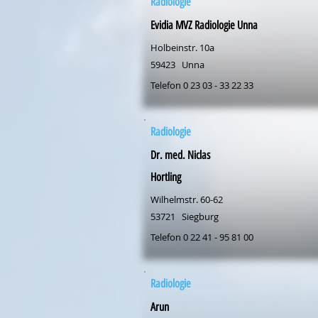
Radiologie
Evidia MVZ Radiologie Unna
Holbeinstr. 10a
59423
Unna
Telefon 0 23 03 - 33 22 33
Radiologie
Dr. med. Niclas
Hortling
Wilhelmstr. 60-62
53721
Siegburg
Telefon 0 22 41 - 95 81 00
Radiologie
Arun