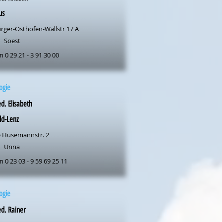
us
rger-Osthofen-Wallstr 17 A
Soest
n 0 29 21 - 3 91 30 00
ogie
d. Elisabeth
ld-Lenz
 Husemannstr. 2
Unna
n 0 23 03 - 9 59 69 25 11
ogie
d. Rainer