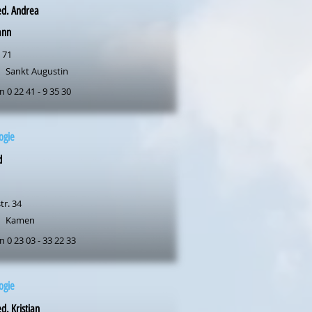
ed. Andrea
ann
 71
Sankt Augustin
n 0 22 41 - 9 35 30
ogie
d
tr. 34
Kamen
n 0 23 03 - 33 22 33
ogie
d. Kristian