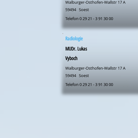
Walburger-Osthofen-Wallstr 17 A
59494
Soest
Telefon 0 29 21 - 3 91 30 00
Radiologie
MUDr. Lukas
Vyboch
Walburger-Osthofen-Wallstr 17 A
59494
Soest
Telefon 0 29 21 - 3 91 30 00