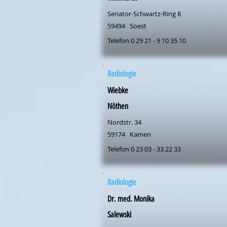
Senator-Schwartz-Ring 8
59494
Soest
Telefon 0 29 21 - 9 10 35 10
Radiologie
Wiebke
Nöthen
Nordstr. 34
59174
Kamen
Telefon 0 23 03 - 33 22 33
Radiologie
Dr. med. Monika
Salewski