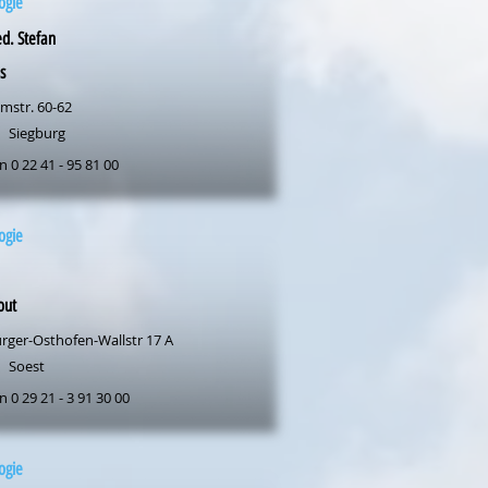
ogie
d. Stefan
s
mstr. 60-62
Siegburg
n 0 22 41 - 95 81 00
ogie
out
rger-Osthofen-Wallstr 17 A
Soest
n 0 29 21 - 3 91 30 00
ogie