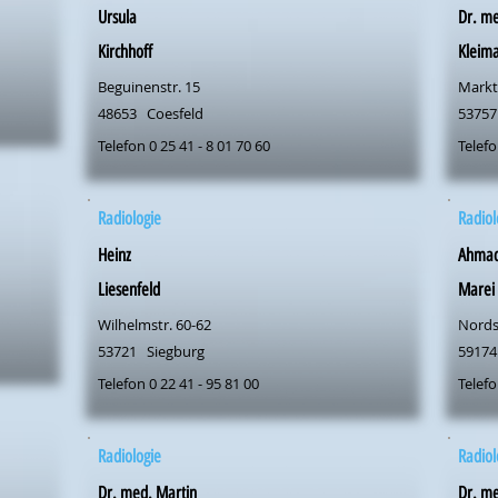
Ursula
Dr. m
Kirchhoff
Kleim
Beguinenstr. 15
Markt
48653
Coesfeld
53757
Telefon 0 25 41 - 8 01 70 60
Telefo
Radiologie
Radiol
Heinz
Ahma
Liesenfeld
Marei
Wilhelmstr. 60-62
Nords
53721
Siegburg
59174
Telefon 0 22 41 - 95 81 00
Telefo
Radiologie
Radiol
Dr. med. Martin
Dr. me