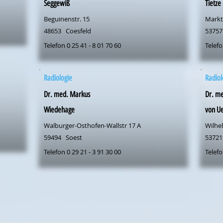
Seggewiß
Tietze
Beguinenstr. 15
Markt
48653
Coesfeld
53757
Telefon 0 25 41 - 8 01 70 60
Telefo
Radiologie
Radiol
Dr. med. Markus
Dr. me
Wiedehage
von U
Walburger-Osthofen-Wallstr 17 A
Wilhel
59494
Soest
53721
Telefon 0 29 21 - 3 91 30 00
Telefo