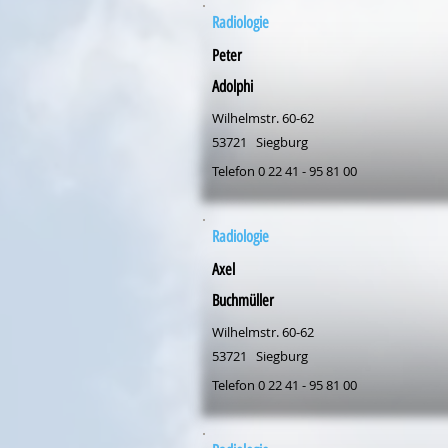
Radiologie
Peter
Adolphi
Wilhelmstr. 60-62
53721
Siegburg
Telefon 0 22 41 - 95 81 00
Radiologie
Axel
Buchmüller
Wilhelmstr. 60-62
53721
Siegburg
Telefon 0 22 41 - 95 81 00