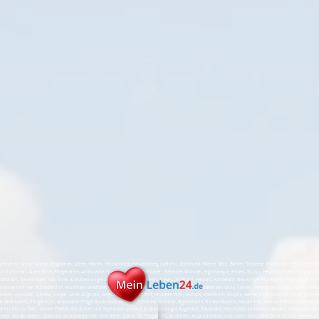
er für Unna, Kamen, Bergkamen, Lünen, Hamm, Holzwickede, Fröndenberg, Iserlohn, Dortmund, Werne, Selm, Bönen, Schwerte, Witten, Menden, Soest, Möhnese
uf Nummern, Altenheime, Pflegeheime, Ambulante Pflege, Apotheken, Bestatter, Betreutes Wohnen, Ergotherapie, Fitness-Studio, Hebammen, Homöopathie, 
tätshaus, Steuerberater, Taxi, Ärzte, Anästhesiologie, Augenarzt, Frauenarzt, Hals-Nasen-Ohrenarzt, Hautarzt, Kinderarzt, Neurologe, Psychologe, Radiologie, Tier
Vorsorge und den Ruhestand in Nordrhein-Westfalen (NRW). Unsere Reichweite erstreckt sich über Städte wie Unna, Kamen, Bergkamen, Lünen, Hamm, Holzwi
nesee, Lippstadt, Lippetal, Lingen, Sankt Augustin, Siegburg, Bad Sassendorf, Wickede, Werl, Münster, Paderborn, Rünthe, Hemer, Köln, Bochum, Essen und vie
 Altenheime, Pflegeheime, ambulante Pflege, Apotheken, Bestatter, betreutes Wohnen, Ergotherapie, Fitness-Studios, Hebammen, Homöopathie, Naturheilku
ter bis hin zu Taxis. Unsere Palette von Ärzten und Fachärzten umfasst Anästhesiologie, Augenarzt, Frauenarzt, Hals-Nasen-Ohrenarzt, Hautarzt, Kinderarzt, Ne
en wir ein breites Spektrum an Jobangeboten und freien Stellen für Pflegekräfte, Aushilfen, Auszubildende und mehr. MeinLeben24.de ist Ihre zentrale An