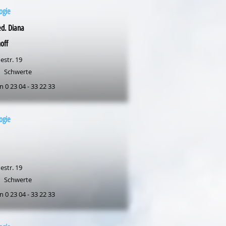
ogie
d. Diana
off
estr. 19
Schwerte
n 0 23 04 - 33 22 33
ogie
estr. 19
Schwerte
n 0 23 04 - 33 22 33