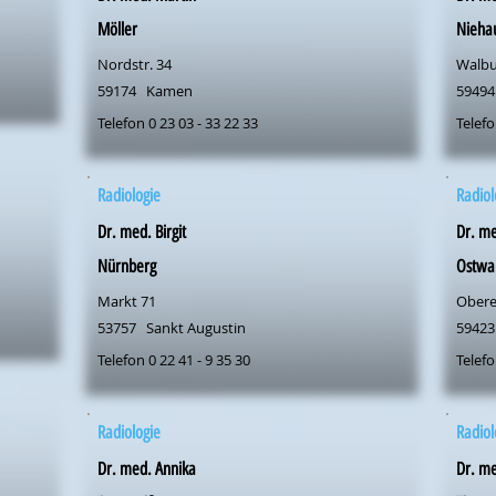
Möller
Nieha
Nordstr. 34
Walbu
59174
Kamen
59494
Telefon 0 23 03 - 33 22 33
Telefo
Radiologie
Radiol
Dr. med. Birgit
Dr. me
Nürnberg
Ostwa
Markt 71
Obere
53757
Sankt Augustin
59423
Telefon 0 22 41 - 9 35 30
Telefo
Radiologie
Radiol
Dr. med. Annika
Dr. me