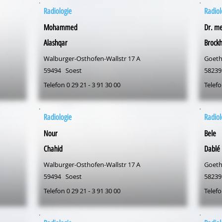
Radiologie
Radiol
Mohammed
Dr. me
Alashqar
Brockh
Walburger-Osthofen-Wallstr 17 A
Goeth
59494
Soest
58239
Telefon 0 29 21 - 3 91 30 00
Telefo
Radiologie
Radiol
Nour
Bele
Chahid
Dablé
Walburger-Osthofen-Wallstr 17 A
Goeth
59494
Soest
58239
Telefon 0 29 21 - 3 91 30 00
Telefo