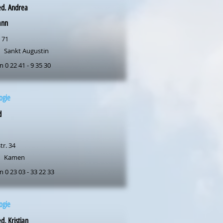
ed. Andrea
ann
 71
Sankt Augustin
n 0 22 41 - 9 35 30
ogie
d
tr. 34
Kamen
n 0 23 03 - 33 22 33
ogie
d. Kristian