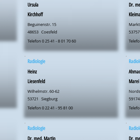
Ursula
Dr. m
Kirchhoff
Kleim
Beguinenstr. 15
Markt
48653
Coesfeld
53757
Telefon 0 25 41 - 8 01 70 60
Telefo
Radiologie
Radiol
Heinz
Ahma
Liesenfeld
Marei
Wilhelmstr. 60-62
Nords
53721
Siegburg
59174
Telefon 0 22 41 - 95 81 00
Telefo
Radiologie
Radiol
Dr. med. Martin
Dr. me