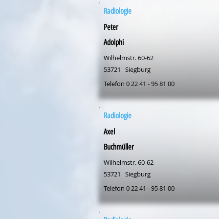
Radiologie
Peter
Adolphi
Wilhelmstr. 60-62
53721
Siegburg
Telefon 0 22 41 - 95 81 00
Radiologie
Axel
Buchmüller
Wilhelmstr. 60-62
53721
Siegburg
Telefon 0 22 41 - 95 81 00