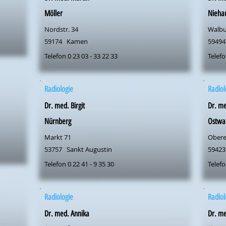
Möller
Nieha
Nordstr. 34
Walbu
59174
Kamen
59494
Telefon 0 23 03 - 33 22 33
Telefo
Radiologie
Radiol
Dr. med. Birgit
Dr. me
Nürnberg
Ostwa
Markt 71
Obere
53757
Sankt Augustin
59423
Telefon 0 22 41 - 9 35 30
Telefo
Radiologie
Radiol
Dr. med. Annika
Dr. me