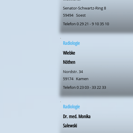
Senator-Schwartz-Ring 8
59494
Soest
Telefon 0 29 21 - 9 10 35 10
Radiologie
Wiebke
Nöthen
Nordstr. 34
59174
Kamen
Telefon 0 23 03 - 33 22 33
Radiologie
Dr. med. Monika
Salewski