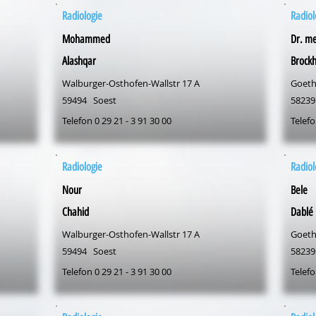
Radiologie
Radiol
Mohammed
Dr. me
Alashqar
Brockh
Walburger-Osthofen-Wallstr 17 A
Goeth
59494
Soest
58239
Telefon 0 29 21 - 3 91 30 00
Telefo
Radiologie
Radiol
Nour
Bele
Chahid
Dablé
Walburger-Osthofen-Wallstr 17 A
Goeth
59494
Soest
58239
Telefon 0 29 21 - 3 91 30 00
Telefo