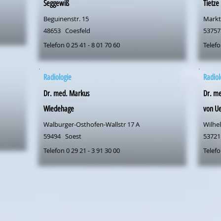
Seggewiß
Tietze
Beguinenstr. 15
Markt
48653
Coesfeld
53757
Telefon 0 25 41 - 8 01 70 60
Telefo
Radiologie
Radiol
Dr. med. Markus
Dr. me
Wiedehage
von U
Walburger-Osthofen-Wallstr 17 A
Wilhel
59494
Soest
53721
Telefon 0 29 21 - 3 91 30 00
Telefo