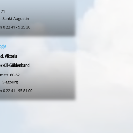
 71
Sankt Augustin
n 0 22 41 - 9 35 30
ogie
d. Viktoria
exküll-Güldenband
mstr. 60-62
Siegburg
n 0 22 41 - 95 81 00