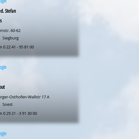
ogie
d. Stefan
s
mstr. 60-62
Siegburg
n 0 22 41 - 95 81 00
ogie
out
rger-Osthofen-Wallstr 17 A
Soest
n 0 29 21 - 3 91 30 00
ogie