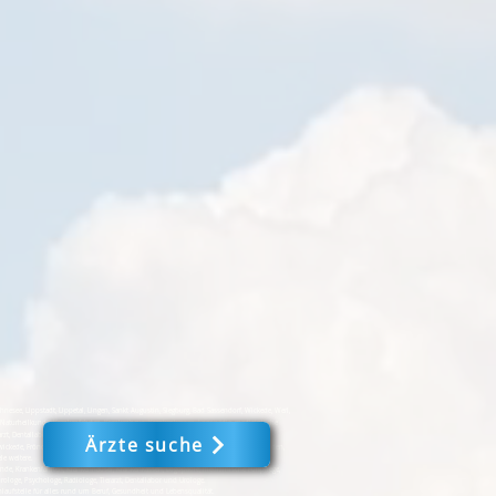
e, Lippstadt, Lippetal, Lingen, Sankt Augustin, Siegburg, Bad Sassendorf, Wickede, Werl,
Naturheilkunde, Krankenfahrten, Krankenhaus, Krankenkassen, Logopädie, medizinische
arzt, Dentallabor, Zahnarzt, Urologe - Mein Leben 24 #
Ärzte suche
ckede, Fröndenberg, Iserlohn, Dortmund, Werne, Selm, Bönen, Schwerte, Witten, Menden,
le weitere.
nde, Krankenfahrten, Krankenhäuser, Krankenkassen, Logopädie, medizinische Fußpflege,
urologe, Psychologe, Radiologe, Tierarzt, Dentallabor und Urologe.
laufstelle für alles rund um Beruf, Gesundheit und Lebensqualität.