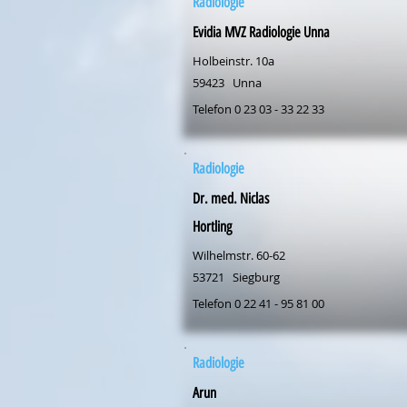
Radiologie
Evidia MVZ Radiologie Unna
Holbeinstr. 10a
59423
Unna
Telefon 0 23 03 - 33 22 33
Radiologie
Dr. med. Niclas
Hortling
Wilhelmstr. 60-62
53721
Siegburg
Telefon 0 22 41 - 95 81 00
Radiologie
Arun