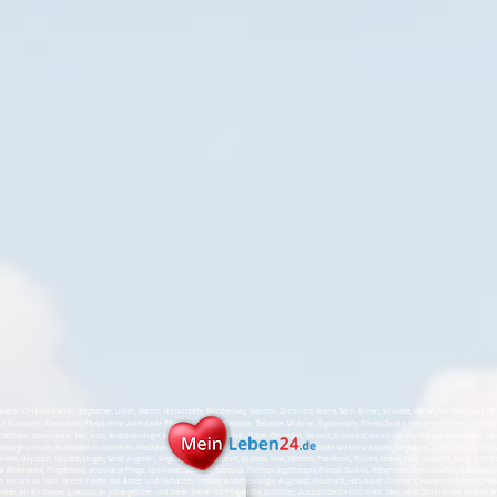
er für Unna, Kamen, Bergkamen, Lünen, Hamm, Holzwickede, Fröndenberg, Iserlohn, Dortmund, Werne, Selm, Bönen, Schwerte, Witten, Menden, Soest, Möhnese
uf Nummern, Altenheime, Pflegeheime, Ambulante Pflege, Apotheken, Bestatter, Betreutes Wohnen, Ergotherapie, Fitness-Studio, Hebammen, Homöopathie, 
tätshaus, Steuerberater, Taxi, Ärzte, Anästhesiologie, Augenarzt, Frauenarzt, Hals-Nasen-Ohrenarzt, Hautarzt, Kinderarzt, Neurologe, Psychologe, Radiologie, Tier
Vorsorge und den Ruhestand in Nordrhein-Westfalen (NRW). Unsere Reichweite erstreckt sich über Städte wie Unna, Kamen, Bergkamen, Lünen, Hamm, Holzwi
nesee, Lippstadt, Lippetal, Lingen, Sankt Augustin, Siegburg, Bad Sassendorf, Wickede, Werl, Münster, Paderborn, Rünthe, Hemer, Köln, Bochum, Essen und vie
 Altenheime, Pflegeheime, ambulante Pflege, Apotheken, Bestatter, betreutes Wohnen, Ergotherapie, Fitness-Studios, Hebammen, Homöopathie, Naturheilku
ter bis hin zu Taxis. Unsere Palette von Ärzten und Fachärzten umfasst Anästhesiologie, Augenarzt, Frauenarzt, Hals-Nasen-Ohrenarzt, Hautarzt, Kinderarzt, Ne
en wir ein breites Spektrum an Jobangeboten und freien Stellen für Pflegekräfte, Aushilfen, Auszubildende und mehr. MeinLeben24.de ist Ihre zentrale An