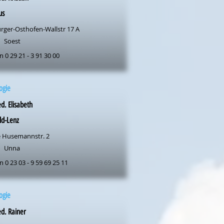
us
rger-Osthofen-Wallstr 17 A
Soest
n 0 29 21 - 3 91 30 00
ogie
d. Elisabeth
ld-Lenz
 Husemannstr. 2
Unna
n 0 23 03 - 9 59 69 25 11
ogie
d. Rainer