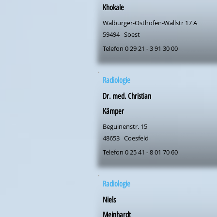
Khokale
Walburger-Osthofen-Wallstr 17 A
59494
Soest
Telefon 0 29 21 - 3 91 30 00
Radiologie
Dr. med. Christian
Kämper
Beguinenstr. 15
48653
Coesfeld
Telefon 0 25 41 - 8 01 70 60
Radiologie
Niels
Meinhardt