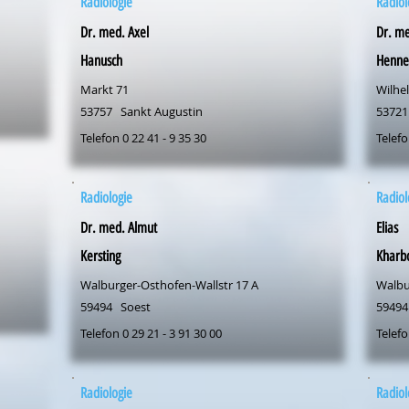
Radiologie
Radiol
Dr. med. Axel
Dr. me
Hanusch
Henne
Markt 71
Wilhel
53757
Sankt Augustin
53721
Telefon 0 22 41 - 9 35 30
Telefo
Radiologie
Radiol
Dr. med. Almut
Elias
Kersting
Kharb
Walburger-Osthofen-Wallstr 17 A
Walbu
59494
Soest
59494
Telefon 0 29 21 - 3 91 30 00
Telefo
Radiologie
Radiol