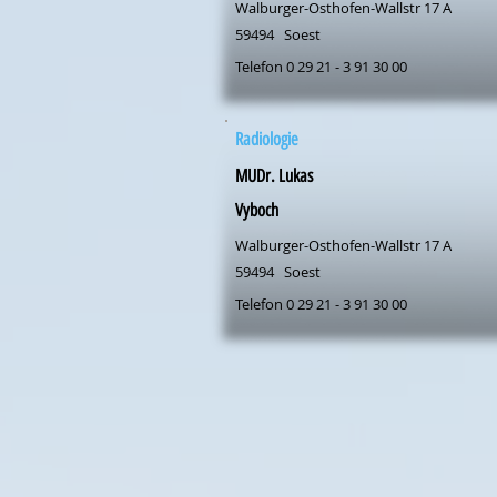
Walburger-Osthofen-Wallstr 17 A
59494
Soest
Telefon 0 29 21 - 3 91 30 00
Radiologie
MUDr. Lukas
Vyboch
Walburger-Osthofen-Wallstr 17 A
59494
Soest
Telefon 0 29 21 - 3 91 30 00