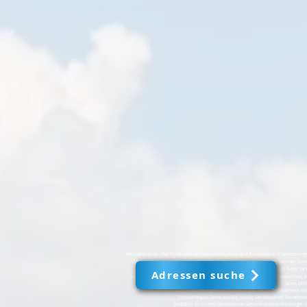
MeinLeben24.de - Das Portal rund um Gesundheit, Vorsorge & Ruhestand und Seniorenwegweis
Münster, Paderborn, Rünthe, Hemer, Köln, Bochum, Essen u.v.m. Hier finden man: Notr
Fusspflege, Physiotherapie, Rechtsanwalt, Notar, Sani
Adressen suche
JobX24.nrw, jobX24.de und MeinLeben24.de sind führende Portale für Jobs, Gesundheit, 
Soest, Möh
Wir bieten eine Fülle von Dienstleistungen und Einrichtungen, von Notrufnummern über
Physiotherapie, Rechtsanwälte, Notare, Sanitätshäuser, Steuerbera
Zusätzlich zu unseren umfassenden Gesundheitsdienstleistungen biet