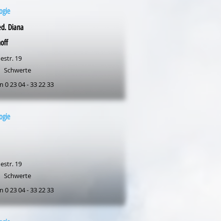
ogie
d. Diana
off
estr. 19
Schwerte
n 0 23 04 - 33 22 33
ogie
estr. 19
Schwerte
n 0 23 04 - 33 22 33