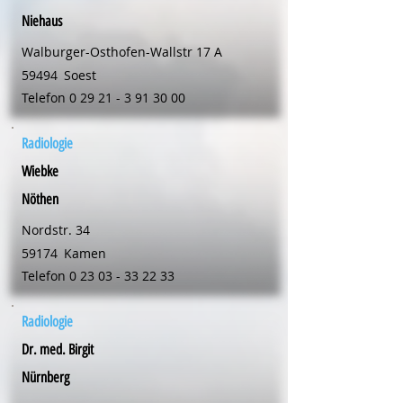
Niehaus
Walburger-Osthofen-Wallstr 17 A
59494
Soest
Telefon
0 29 21 - 3 91 30 00
Radiologie
Wiebke
Nöthen
Nordstr. 34
59174
Kamen
Telefon
0 23 03 - 33 22 33
Radiologie
Dr. med. Birgit
Nürnberg