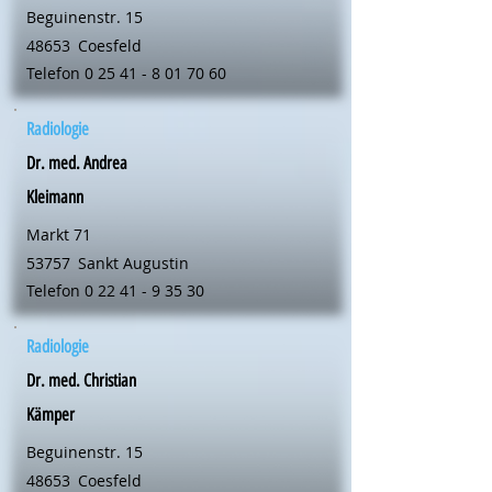
Beguinenstr. 15
48653
Coesfeld
Telefon
0 25 41 - 8 01 70 60
Radiologie
Dr. med. Andrea
Kleimann
Markt 71
53757
Sankt Augustin
Telefon
0 22 41 - 9 35 30
Radiologie
Dr. med. Christian
Kämper
Beguinenstr. 15
48653
Coesfeld