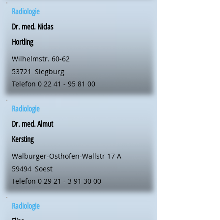
Radiologie
Dr. med. Niclas
Hortling
Wilhelmstr. 60-62
53721
Siegburg
Telefon
0 22 41 - 95 81 00
Radiologie
Dr. med. Almut
Kersting
Walburger-Osthofen-Wallstr 17 A
59494
Soest
Telefon
0 29 21 - 3 91 30 00
Radiologie