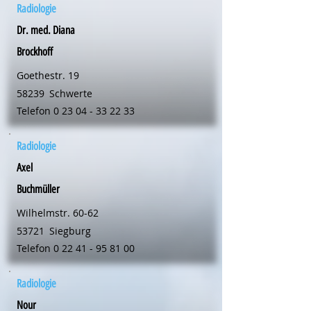
Radiologie
Dr. med. Diana
Brockhoff
Goethestr. 19
58239
Schwerte
Telefon
0 23 04 - 33 22 33
Radiologie
Axel
Buchmüller
Wilhelmstr. 60-62
53721
Siegburg
Telefon
0 22 41 - 95 81 00
Radiologie
Nour