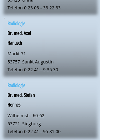
Telefon
0 23 03 - 33 22 33
Radiologie
Dr. med. Axel
Hanusch
Markt 71
53757
Sankt Augustin
Telefon
0 22 41 - 9 35 30
Radiologie
Dr. med. Stefan
Hennes
Wilhelmstr. 60-62
53721
Siegburg
Telefon
0 22 41 - 95 81 00