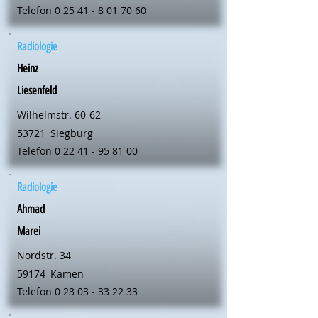
Telefon
0 25 41 - 8 01 70 60
Radiologie
Heinz
Liesenfeld
Wilhelmstr. 60-62
53721
Siegburg
Telefon
0 22 41 - 95 81 00
Radiologie
Ahmad
Marei
Nordstr. 34
59174
Kamen
Telefon
0 23 03 - 33 22 33