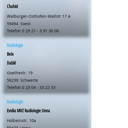
Chahid
Walburger-Osthofen-Wallstr 17 A
59494
Soest
Telefon
0 29 21 - 3 91 30 00
Radiologie
Bele
Dablé
Goethestr. 19
58239
Schwerte
Telefon
0 23 04 - 33 22 33
Radiologie
Evidia MVZ Radiologie Unna
Holbeinstr. 10a
59423
Unna