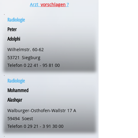
Arzt
vorschlagen
?
Radiologie
Peter
Adolphi
Wilhelmstr. 60-62
53721
Siegburg
Telefon
0 22 41 - 95 81 00
Radiologie
Mohammed
Alashqar
Walburger-Osthofen-Wallstr 17 A
59494
Soest
Telefon
0 29 21 - 3 91 30 00