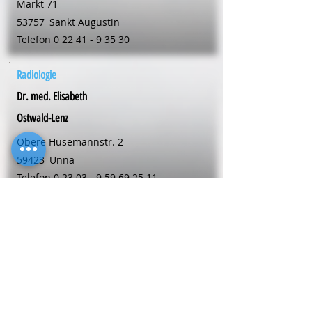
Markt 71
53757
Sankt Augustin
Telefon
0 22 41 - 9 35 30
Radiologie
Dr. med. Elisabeth
Ostwald-Lenz
Obere Husemannstr. 2
59423
Unna
Telefon
0 23 03 - 9 59 69 25 11
Radiologie
Dr. med. Monika
Salewski
Walburger-Osthofen-Wallstr 17 A
59494
Soest