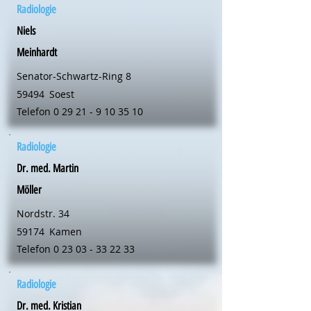
Radiologie
Niels
Meinhardt
Senator-Schwartz-Ring 8
59494
Soest
Telefon
0 29 21 - 9 10 35 10
Radiologie
Dr. med. Martin
Möller
Nordstr. 34
59174
Kamen
Telefon
0 23 03 - 33 22 33
Radiologie
Dr. med. Kristian