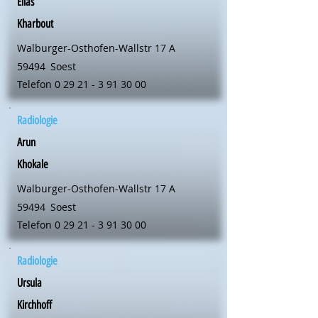
Elias
Kharbout
Walburger-Osthofen-Wallstr 17 A
59494
Soest
Telefon
0 29 21 - 3 91 30 00
Radiologie
Arun
Khokale
Walburger-Osthofen-Wallstr 17 A
59494
Soest
Telefon
0 29 21 - 3 91 30 00
Radiologie
Ursula
Kirchhoff