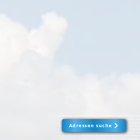
MeinLeben24.de - Das Portal rund um Gesundheit, Vorsorge & Ruhestand und Seniorenwegweis
Münster, Paderborn, Rünthe, Hemer, Köln, Bochum, Essen u.v.m. Hier finden man: Notr
Fusspflege, Physiotherapie, Rechtsanwalt, Notar, Sani
Adressen suche
JobX24.nrw, jobX24.de und MeinLeben24.de sind führende Portale für Jobs, Gesundheit, 
Soest, Möh
Wir bieten eine Fülle von Dienstleistungen und Einrichtungen, von Notrufnummern über
Physiotherapie, Rechtsanwälte, Notare, Sanitätshäuser, Steuerbera
Zusätzlich zu unseren umfassenden Gesundheitsdienstleistungen biet