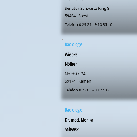
Senator-Schwartz-Ring 8
59494
Soest
Telefon 0 29 21 - 9 10 35 10
Radiologie
Wiebke
Nöthen
Nordstr. 34
59174
Kamen
Telefon 0 23 03 - 33 22 33
Radiologie
Dr. med. Monika
Salewski