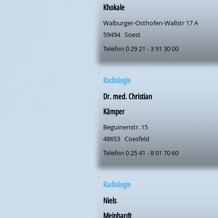
Khokale
Walburger-Osthofen-Wallstr 17 A
59494
Soest
Telefon 0 29 21 - 3 91 30 00
Radiologie
Dr. med. Christian
Kämper
Beguinenstr. 15
48653
Coesfeld
Telefon 0 25 41 - 8 01 70 60
Radiologie
Niels
Meinhardt