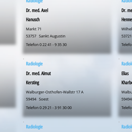
Radiologie
Radiol
Dr. med. Axel
Dr. me
Hanusch
Henne
Markt 71
Wilhel
53757
Sankt Augustin
53721
Telefon 0 22 41 - 9 35 30
Telefo
Radiologie
Radiol
Dr. med. Almut
Elias
Kersting
Kharb
Walburger-Osthofen-Wallstr 17 A
Walbu
59494
Soest
59494
Telefon 0 29 21 - 3 91 30 00
Telefo
Radiologie
Radiol