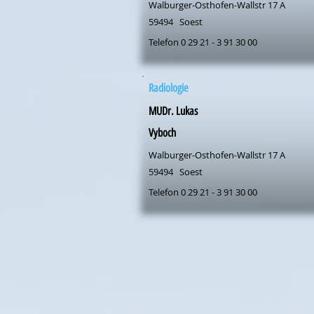
Walburger-Osthofen-Wallstr 17 A
59494
Soest
Telefon 0 29 21 - 3 91 30 00
Radiologie
MUDr. Lukas
Vyboch
Walburger-Osthofen-Wallstr 17 A
59494
Soest
Telefon 0 29 21 - 3 91 30 00