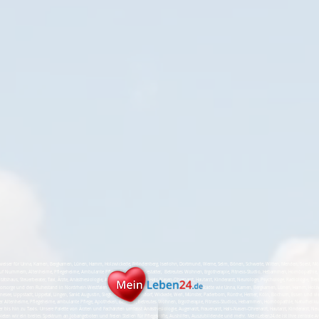
er für Unna, Kamen, Bergkamen, Lünen, Hamm, Holzwickede, Fröndenberg, Iserlohn, Dortmund, Werne, Selm, Bönen, Schwerte, Witten, Menden, Soest, Möhnese
uf Nummern, Altenheime, Pflegeheime, Ambulante Pflege, Apotheken, Bestatter, Betreutes Wohnen, Ergotherapie, Fitness-Studio, Hebammen, Homöopathie, 
tätshaus, Steuerberater, Taxi, Ärzte, Anästhesiologie, Augenarzt, Frauenarzt, Hals-Nasen-Ohrenarzt, Hautarzt, Kinderarzt, Neurologe, Psychologe, Radiologie, Tier
Vorsorge und den Ruhestand in Nordrhein-Westfalen (NRW). Unsere Reichweite erstreckt sich über Städte wie Unna, Kamen, Bergkamen, Lünen, Hamm, Holzwi
nesee, Lippstadt, Lippetal, Lingen, Sankt Augustin, Siegburg, Bad Sassendorf, Wickede, Werl, Münster, Paderborn, Rünthe, Hemer, Köln, Bochum, Essen und vie
 Altenheime, Pflegeheime, ambulante Pflege, Apotheken, Bestatter, betreutes Wohnen, Ergotherapie, Fitness-Studios, Hebammen, Homöopathie, Naturheilku
ter bis hin zu Taxis. Unsere Palette von Ärzten und Fachärzten umfasst Anästhesiologie, Augenarzt, Frauenarzt, Hals-Nasen-Ohrenarzt, Hautarzt, Kinderarzt, Ne
en wir ein breites Spektrum an Jobangeboten und freien Stellen für Pflegekräfte, Aushilfen, Auszubildende und mehr. MeinLeben24.de ist Ihre zentrale An