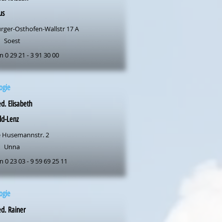
us
rger-Osthofen-Wallstr 17 A
Soest
n 0 29 21 - 3 91 30 00
ogie
d. Elisabeth
ld-Lenz
 Husemannstr. 2
Unna
n 0 23 03 - 9 59 69 25 11
ogie
d. Rainer