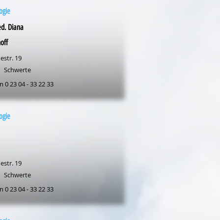
ogie
d. Diana
off
estr. 19
Schwerte
n 0 23 04 - 33 22 33
ogie
estr. 19
Schwerte
n 0 23 04 - 33 22 33