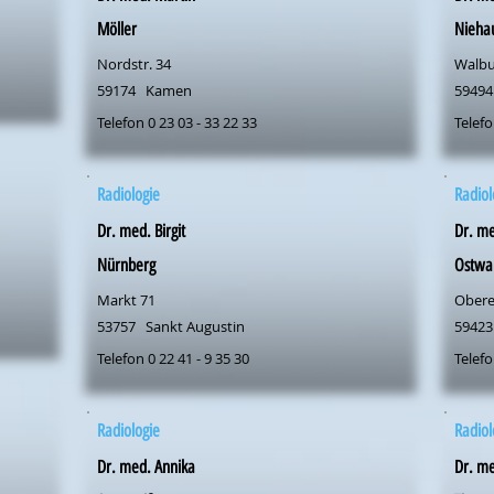
Möller
Nieha
Nordstr. 34
Walbu
59174
Kamen
59494
Telefon 0 23 03 - 33 22 33
Telefo
Radiologie
Radiol
Dr. med. Birgit
Dr. me
Nürnberg
Ostwa
Markt 71
Obere
53757
Sankt Augustin
59423
Telefon 0 22 41 - 9 35 30
Telefo
Radiologie
Radiol
Dr. med. Annika
Dr. me