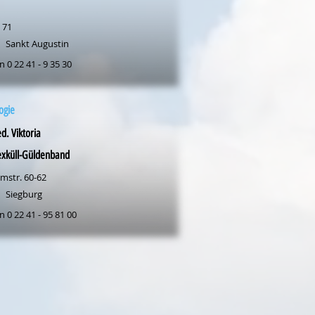
 71
Sankt Augustin
n 0 22 41 - 9 35 30
ogie
d. Viktoria
exküll-Güldenband
mstr. 60-62
Siegburg
n 0 22 41 - 95 81 00