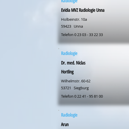
Radiologie
Evidia MVZ Radiologie Unna
Holbeinstr. 10a
59423
Unna
Telefon 0 23 03 - 33 22 33
Radiologie
Dr. med. Niclas
Hortling
Wilhelmstr. 60-62
53721
Siegburg
Telefon 0 22 41 - 95 81 00
Radiologie
Arun