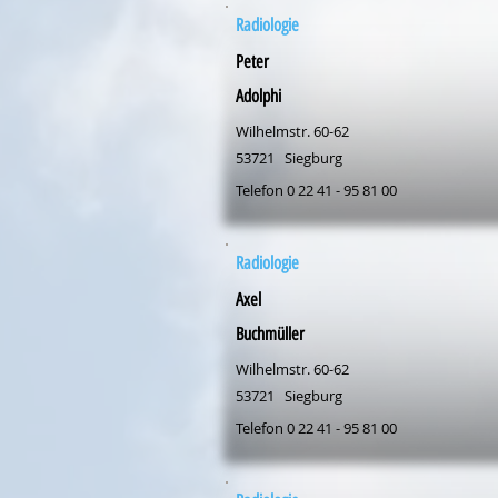
Radiologie
Peter
Adolphi
Wilhelmstr. 60-62
53721
Siegburg
Telefon 0 22 41 - 95 81 00
Radiologie
Axel
Buchmüller
Wilhelmstr. 60-62
53721
Siegburg
Telefon 0 22 41 - 95 81 00