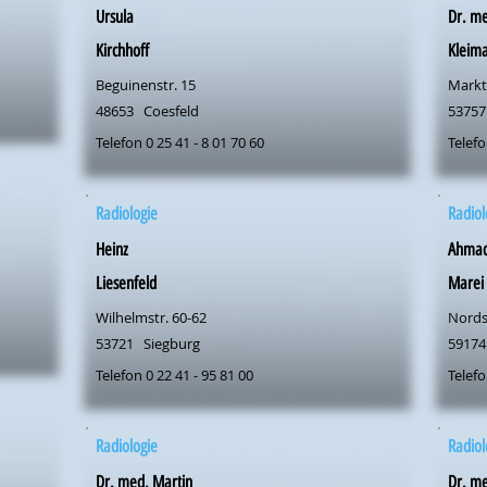
Ursula
Dr. m
Kirchhoff
Kleim
Beguinenstr. 15
Markt
48653
Coesfeld
53757
Telefon 0 25 41 - 8 01 70 60
Telefo
Radiologie
Radiol
Heinz
Ahma
Liesenfeld
Marei
Wilhelmstr. 60-62
Nords
53721
Siegburg
59174
Telefon 0 22 41 - 95 81 00
Telefo
Radiologie
Radiol
Dr. med. Martin
Dr. me