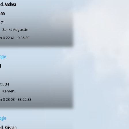
ed. Andrea
ann
 71
Sankt Augustin
n 0 22 41 - 9 35 30
ogie
d
tr. 34
Kamen
n 0 23 03 - 33 22 33
ogie
d. Kristian