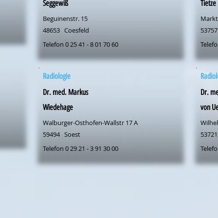
Seggewiß
Tietze
Beguinenstr. 15
Markt
48653
Coesfeld
53757
Telefon 0 25 41 - 8 01 70 60
Telefo
Radiologie
Radiol
Dr. med. Markus
Dr. me
Wiedehage
von U
Walburger-Osthofen-Wallstr 17 A
Wilhel
59494
Soest
53721
Telefon 0 29 21 - 3 91 30 00
Telefo