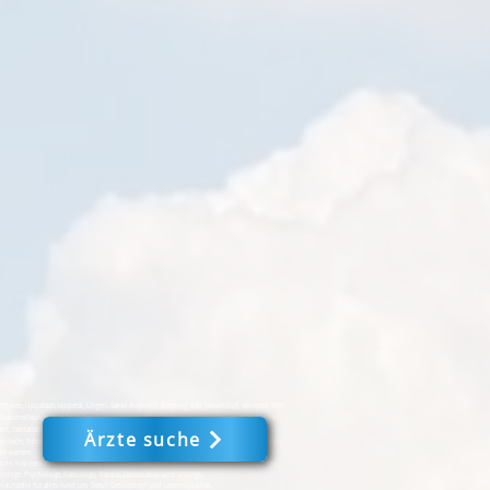
e, Lippstadt, Lippetal, Lingen, Sankt Augustin, Siegburg, Bad Sassendorf, Wickede, Werl,
Naturheilkunde, Krankenfahrten, Krankenhaus, Krankenkassen, Logopädie, medizinische
arzt, Dentallabor, Zahnarzt, Urologe - Mein Leben 24 #
Ärzte suche
ckede, Fröndenberg, Iserlohn, Dortmund, Werne, Selm, Bönen, Schwerte, Witten, Menden,
le weitere.
nde, Krankenfahrten, Krankenhäuser, Krankenkassen, Logopädie, medizinische Fußpflege,
urologe, Psychologe, Radiologe, Tierarzt, Dentallabor und Urologe.
laufstelle für alles rund um Beruf, Gesundheit und Lebensqualität.