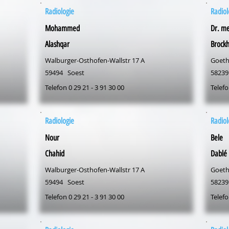
Radiologie
Radiol
Mohammed
Dr. me
Alashqar
Brockh
Walburger-Osthofen-Wallstr 17 A
Goeth
59494
Soest
58239
Telefon 0 29 21 - 3 91 30 00
Telefo
Radiologie
Radiol
Nour
Bele
Chahid
Dablé
Walburger-Osthofen-Wallstr 17 A
Goeth
59494
Soest
58239
Telefon 0 29 21 - 3 91 30 00
Telefo