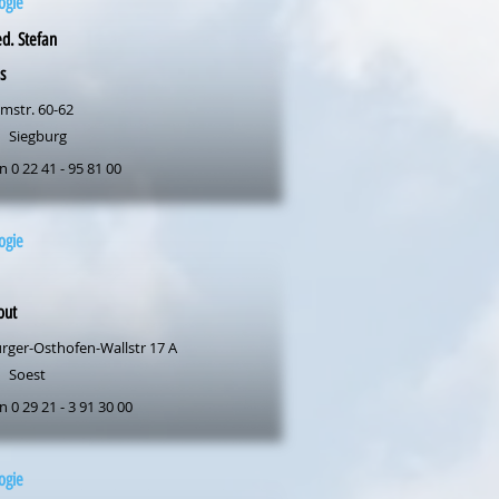
ogie
d. Stefan
s
mstr. 60-62
Siegburg
n 0 22 41 - 95 81 00
ogie
out
rger-Osthofen-Wallstr 17 A
Soest
n 0 29 21 - 3 91 30 00
ogie