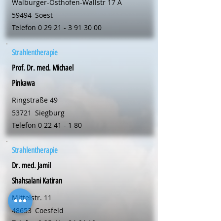
Walburger-Osthofen-Wallstr 17 A
59494
Soest
Telefon
0 29 21 - 3 91 30 00
Strahlentherapie
Prof. Dr. med. Michael
Pinkawa
Ringstraße 49
53721
Siegburg
Telefon
0 22 41 - 1 80
Strahlentherapie
Dr. med. Jamil
Shahsalani Katiran
Mittelstr. 11
48653
Coesfeld