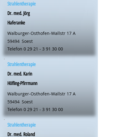
Strahlentherapie
Dr. med. Jörg
Haferanke
Walburger-Osthofen-Wallstr 17 A
59494
Soest
Telefon
0 29 21 - 3 91 30 00
Strahlentherapie
Dr. med. Karin
Höfling-Pfirrmann
Walburger-Osthofen-Wallstr 17 A
59494
Soest
Telefon
0 29 21 - 3 91 30 00
Strahlentherapie
Dr. med. Roland