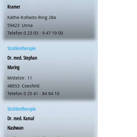
Kramer
Käthe-Kollwitz-Ring 28a
59423
Unna
Telefon
0 23 03 - 9 47 19 00
Strahlentherapie
Dr. med. Stephan
Maring
Mittelstr. 11
48653
Coesfeld
Telefon
0 25 41 - 84 64 10
Strahlentherapie
Dr. med. Kamal
Nashwan