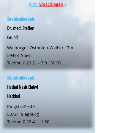
Arzt
vorschlagen
?
Strahlentherapie
Dr. med. Steffen
Grund
Walburger-Osthofen-Wallstr 17 A
59494
Soest
Telefon
0 29 21 - 3 91 30 00
Strahlentherapie
Hathal Nasir Elaiwi
Haddad
Ringstraße 49
53721
Siegburg
Telefon
0 22 41 - 1 80