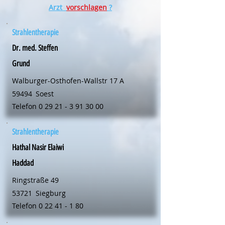
Arzt
vorschlagen
?
Strahlentherapie
Dr. med. Steffen
Grund
Walburger-Osthofen-Wallstr 17 A
59494
Soest
Telefon
0 29 21 - 3 91 30 00
Strahlentherapie
Hathal Nasir Elaiwi
Haddad
Ringstraße 49
53721
Siegburg
Telefon
0 22 41 - 1 80