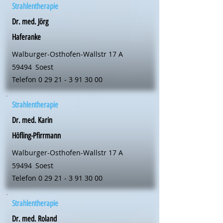
Strahlentherapie
Dr. med. Jörg
Haferanke
Walburger-Osthofen-Wallstr 17 A
59494
Soest
Telefon
0 29 21 - 3 91 30 00
Strahlentherapie
Dr. med. Karin
Höfling-Pfirrmann
Walburger-Osthofen-Wallstr 17 A
59494
Soest
Telefon
0 29 21 - 3 91 30 00
Strahlentherapie
Dr. med. Roland