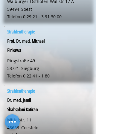
Walburger-Osthofen-Wallstr 17 A
59494
Soest
Telefon
0 29 21 - 3 91 30 00
Strahlentherapie
Prof. Dr. med. Michael
Pinkawa
Ringstraße 49
53721
Siegburg
Telefon
0 22 41 - 1 80
Strahlentherapie
Dr. med. Jamil
Shahsalani Katiran
Mittelstr. 11
48653
Coesfeld