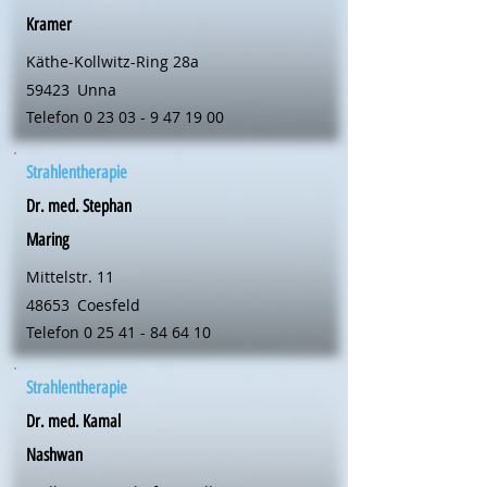
Kramer
Käthe-Kollwitz-Ring 28a
59423
Unna
Telefon
0 23 03 - 9 47 19 00
Strahlentherapie
Dr. med. Stephan
Maring
Mittelstr. 11
48653
Coesfeld
Telefon
0 25 41 - 84 64 10
Strahlentherapie
Dr. med. Kamal
Nashwan