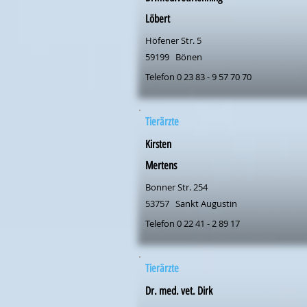
Löbert
Höfener Str. 5
59199
Bönen
Telefon 0 23 83 - 9 57 70 70
Tierärzte
Kirsten
Mertens
Bonner Str. 254
53757
Sankt Augustin
Telefon 0 22 41 - 2 89 17
Tierärzte
Dr. med. vet. Dirk