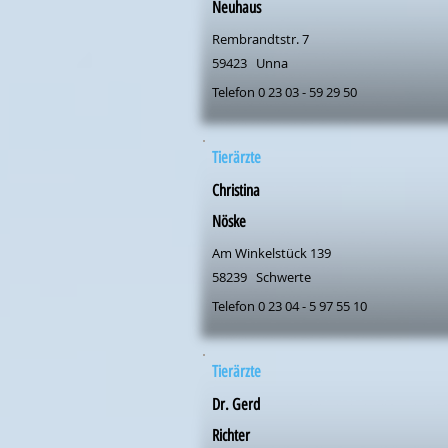
Neuhaus
Rembrandtstr. 7
59423
Unna
Telefon 0 23 03 - 59 29 50
Tierärzte
Christina
Nöske
Am Winkelstück 139
58239
Schwerte
Telefon 0 23 04 - 5 97 55 10
Tierärzte
Dr. Gerd
Richter