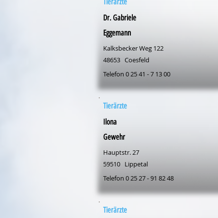
Tierärzte
Dr. Gabriele
Eggemann
Kalksbecker Weg 122
48653
Coesfeld
Telefon 0 25 41 - 7 13 00
Tierärzte
Ilona
Gewehr
Hauptstr. 27
59510
Lippetal
Telefon 0 25 27 - 91 82 48
Tierärzte