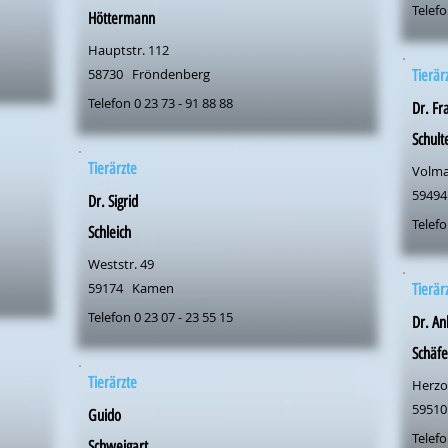
Telefo
Höttermann
Hauptstr. 112
58730
Fröndenberg
Tierär
Telefon 0 23 73 - 91 88 88
Dr. Fr
Schult
Tierärzte
Volma
59494
Dr. Sigrid
Telefo
Schleich
Weststr. 49
59174
Kamen
Tierär
Telefon 0 23 07 - 23 55 15
Dr. An
Schäfe
Tierärzte
Herzog
59510
Guido
Telefo
Schweigart