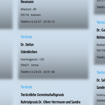
53721
Neumann
Telefo
Weststr. 49
59174
Kamen
Telefon 0 23 07 - 23 55 15
Tierär
Dr. Ga
Tierärzte
Richte
Dr. Stefan
Rober
59174
Odenkirchen
Telefo
Hertingerstr. 135
59427
Unna
Telefon 0 23 03 - 33 01 40
Tierär
Dr. Sa
Tierärzte
Sande
Tierärztliche Gemeinschaftspraxis
Volma
59494
Ruhrtalpraxis Dr. Oliver Herrmann und Sandra