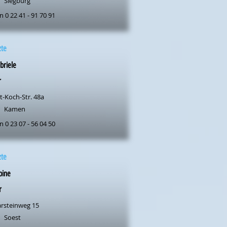
Siegburg
n 0 22 41 - 91 70 91
zte
briele
r
t-Koch-Str. 48a
Kamen
n 0 23 07 - 56 04 50
zte
bine
r
rsteinweg 15
Soest