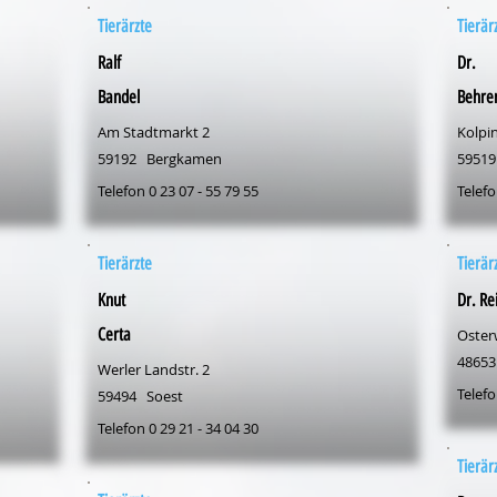
Tierärzte
Tierär
Ralf
Dr.
Bandel
Behre
Am Stadtmarkt 2
Kolpin
59192
Bergkamen
59519
Telefon 0 23 07 - 55 79 55
Telefo
Tierärzte
Tierär
Knut
Dr. Re
Certa
Osterw
48653
Werler Landstr. 2
Telefo
59494
Soest
Telefon 0 29 21 - 34 04 30
Tierär