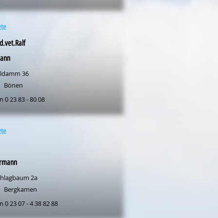
zte
.vet.Ralf
ann
eldamm 36
Bönen
n 0 23 83 - 80 08
zte
rmann
hlagbaum 2a
Bergkamen
n 0 23 07 - 4 38 82 88