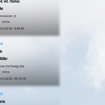
d. vet. Thomas
cke
lminenstr. 8
Unna
n 0 23 03 - 6 69 69
zte
ie
Röller
ner Kirchweg 26a
Unna
n 0 23 03 - 59 16 18
zte
erte