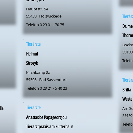
Hauptstr. 54
59439
Holzwickede
Tierär
Telefon 0 23 01 - 70 75
Dr.med
Thorm
Tierärzte
Bock
59199
Helmut
Telefo
Strozyk
Kirchkamp 8a
59505
Bad Sassendorf
Tierär
Telefon 0 29 21 - 5 40 23
Britta
Weste
Tierärzte
dia
Am Sc
59192
Anastasios Papageorgiou
Telefo
Tierarztpraxis am Futterhaus