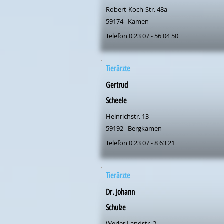
Robert-Koch-Str. 48a
59174
Kamen
Telefon 0 23 07 - 56 04 50
Tierärzte
Gertrud
Scheele
Heinrichstr. 13
59192
Bergkamen
Telefon 0 23 07 - 8 63 21
Tierärzte
Dr. Johann
Schulze
Werler Landstr. 2