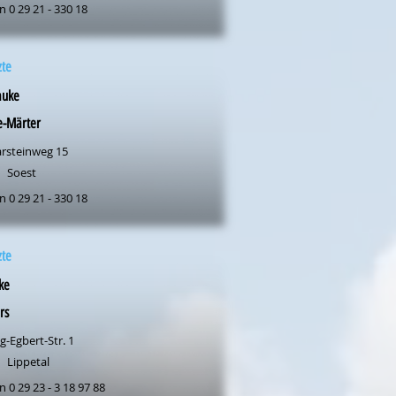
n 0 29 21 - 330 18
zte
auke
e-Märter
rsteinweg 15
Soest
n 0 29 21 - 330 18
zte
ke
rs
-Egbert-Str. 1
Lippetal
n 0 29 23 - 3 18 97 88