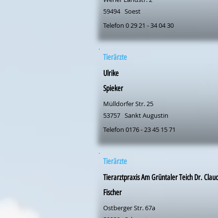
59494
Soest
Telefon 0 29 21 - 34 04 30
Tierärzte
Ulrike
Spieker
Mülldorfer Str. 25
53757
Sankt Augustin
Telefon 0176 - 23 45 15 71
Tierärzte
Tierarztpraxis Am Grüntaler Teich Dr. Clau
Fischer
Ostberger Str. 67a