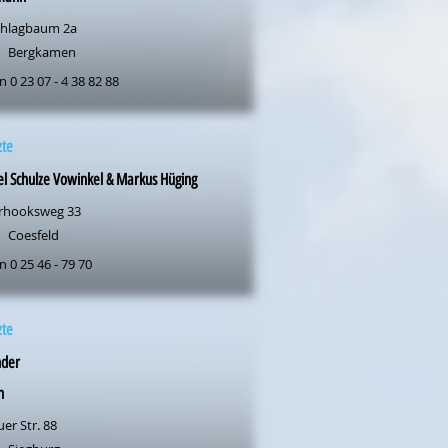
hlagbaum 2a
Bergkamen
n 0 23 07 - 4 38 82 88
zte
l Schulze Vowinkel & Markus Hüging
rhooksweg 33
Coesfeld
n 0 25 46 - 79 70
zte
nder
n
er Str. 88