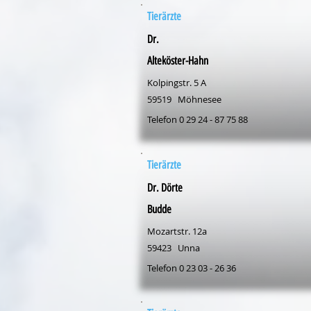
Tierärzte
Dr.
Alteköster-Hahn
Kolpingstr. 5 A
59519
Möhnesee
Telefon 0 29 24 - 87 75 88
Tierärzte
Dr. Dörte
Budde
Mozartstr. 12a
59423
Unna
Telefon 0 23 03 - 26 36