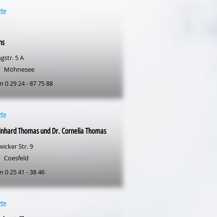
zte
ns
gstr. 5 A
Möhnesee
n 0 29 24 - 87 75 88
zte
inhard Thomas und Dr. Cornelia Thomas
icker Str. 9
Coesfeld
n 0 25 41 - 38 46
zte