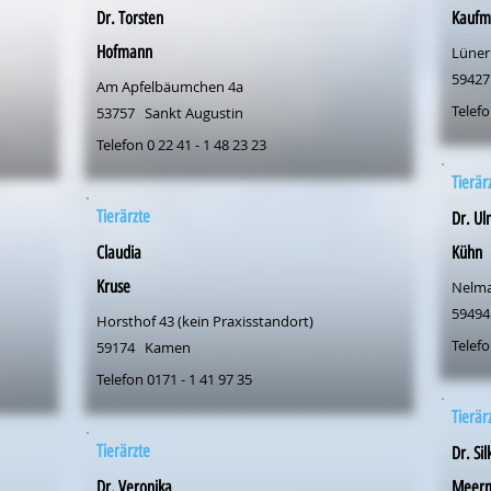
Dr. Torsten
Kaufma
Hofmann
Lüner
59427
Am Apfelbäumchen 4a
Telefo
53757
Sankt Augustin
Telefon 0 22 41 - 1 48 23 23
Tierär
Tierärzte
Dr. Ul
Claudia
Kühn
Kruse
Nelma
59494
Horsthof 43 (kein Praxisstandort)
Telefo
59174
Kamen
Telefon 0171 - 1 41 97 35
Tierär
Tierärzte
Dr. Sil
Dr. Veronika
Meer