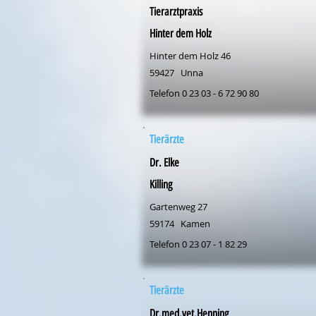
Tierarztpraxis
Hinter dem Holz
Hinter dem Holz 46
59427
Unna
Telefon 0 23 03 - 6 72 90 80
Tierärzte
Dr. Elke
Killing
Gartenweg 27
59174
Kamen
Telefon 0 23 07 - 1 82 29
Tierärzte
Dr.med.vet.Henning