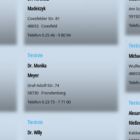
Madeiczyk
Am Sc
59192
Coesfelder Str. 81
Telefo
48653
Coesfeld
Telefon 0 25 46 - 9 80 94
Tierär
Tierärzte
Michae
Dr. Monika
Wulfe
48653
Meyer
Telefo
Graf-Adolf-Str. 74
58730
Fröndenberg
Telefon 0 23 73 - 7 71 00
Tierär
Alexa
Tierärzte
Nieße
Dr. Willy
Kaldau