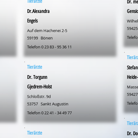
Tierärzte
Dr. me
Dr.Alexandra
Gensi
Engels
Wilhe
59425
Auf dem Hachenei 2-5
Telefo
59199
Bönen
Telefon 0 23 83 - 95 36 11
Tierär
Tierärzte
Stefan
Dr. Torgunn
Heide-
Gjedrem-Holst
Masse
59427
Schloßstr. 9d
Telefo
53757
Sankt Augustin
Telefon 0 22 41 - 34 49 77
Tierär
Tierärzte
Dr. Do