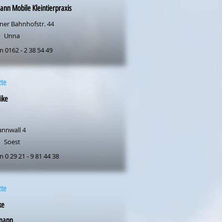
nn Mobile Kleintierpraxis
ner Bahnhofstr. 44
Unna
n 0162 - 2 38 54 49
zte
rike
nnwall 4
Soest
n 0 29 21 - 9 81 44 38
zte
ke
mann