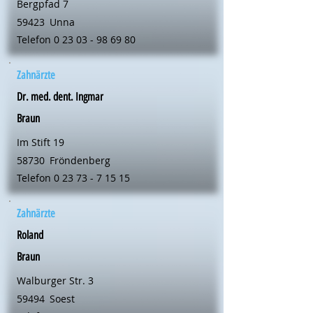
Bergpfad 7
59423
Unna
Telefon
0 23 03 - 98 69 80
Zahnärzte
Dr. med. dent. Ingmar
Braun
Im Stift 19
58730
Fröndenberg
Telefon
0 23 73 - 7 15 15
Zahnärzte
Roland
Braun
Walburger Str. 3
59494
Soest