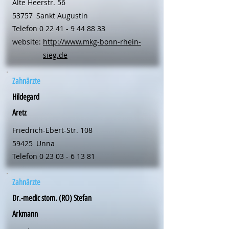
Alte Heerstr. 56
53757
Sankt Augustin
Telefon
0 22 41 - 9 44 88 33
website:
http://www.mkg-bonn-rhein-
sieg.de
Zahnärzte
Hildegard
Aretz
Friedrich-Ebert-Str. 108
59425
Unna
Telefon
0 23 03 - 6 13 81
Zahnärzte
Dr.-medic stom. (RO) Stefan
Arkmann