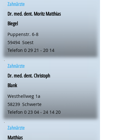
Zahnärzte
Dr. med. dent. Moritz Matthias
Biegel
Puppenstr. 6-8
59494
Soest
Telefon
0 29 21 - 20 14
Zahnärzte
Dr. med. dent. Christoph
Blank
Westhellweg 1a
58239
Schwerte
Telefon
0 23 04 - 24 14 20
Zahnärzte
Matthias