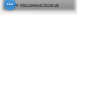
website:
http://www.dr.ferrier.de
Zahnärzte
Dr. medic stom. (RO) Ghazi
Chikh Khalil
Am Engelsgraben 2-18
53757
Sankt Augustin
Telefon
0 22 41 - 33 08 60
Zahnärzte
Nadia
Daliri
Heinrichstr. 22
59192
Bergkamen
Telefon
0 23 07 - 8 02 44