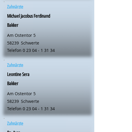
Zahnärzte
Michael Jacobus Ferdinand
Bakker
Am Ostentor 5
58239
Schwerte
Telefon
0 23 04 - 1 31 34
Zahnärzte
Leontine Sera
Bakker
Am Ostentor 5
58239
Schwerte
Telefon
0 23 04 - 1 31 34
Zahnärzte