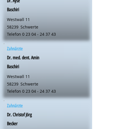
Dr. Ayse
Baschiri
Westwall 11
58239
Schwerte
Telefon
0 23 04 - 24 37 43
Zahnärzte
Dr. med. dent. Amin
Baschiri
Westwall 11
58239
Schwerte
Telefon
0 23 04 - 24 37 43
Zahnärzte
Dr. Christof Jörg
Becker