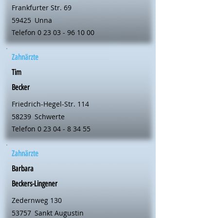
Frankfurter Str. 69
59425
Unna
Telefon
0 23 03 - 96 10 00
Zahnärzte
Tim
Becker
Friedrich-Hegel-Str. 114
58239
Schwerte
Telefon
0 23 04 - 8 34 55
Zahnärzte
Barbara
Beckers-Lingener
Zedernweg 130
53757
Sankt Augustin