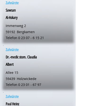
Zahnärzte
Sawsan
Al-Askary
Immenweg 2
59192
Bergkamen
Telefon
0 23 07 - 6 15 21
Zahnärzte
Dr.-medic stom. Claudia
Albert
Allee 15
59439
Holzwickede
Telefon
0 23 01 - 67 97
Zahnärzte
Paul Heinz