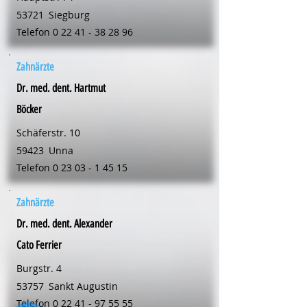
53721
Siegburg
Telefon
0 22 41 - 38 28 96
Zahnärzte
Dr. med. dent. Hartmut
Böcker
Schäferstr. 10
59423
Unna
Telefon
0 23 03 - 1 45 15
Zahnärzte
Dr. med. dent. Alexander
Cato Ferrier
Burgstr. 4
53757
Sankt Augustin
Telefon
0 22 41 - 97 55 55