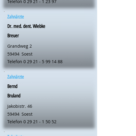
Telefon
0 29 21 - 1 23 97
Zahnärzte
Dr. med. dent. Wiebke
Breuer
Grandweg 2
59494
Soest
Telefon
0 29 21 - 5 99 14 88
Zahnärzte
Bernd
Bruland
Jakobistr. 46
59494
Soest
Telefon
0 29 21 - 1 50 52