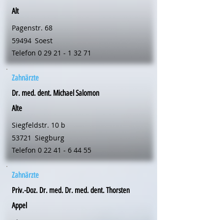
Alt
Pagenstr. 68
59494
Soest
Telefon
0 29 21 - 1 32 71
Zahnärzte
Dr. med. dent. Michael Salomon
Alte
Siegfeldstr. 10 b
53721
Siegburg
Telefon
0 22 41 - 6 44 55
Zahnärzte
Priv.-Doz. Dr. med. Dr. med. dent. Thorsten
Appel