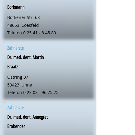
Borkmann
Borkener Str. 68
48653
Coesfeld
Telefon
0 25 41 - 8 45 80
Zahnärzte
Dr. med. dent. Martin
Braatz
Ostring 37
59423
Unna
Telefon
0 23 03 - 96 75 75
Zahnärzte
Dr. med. dent. Annegret
Brabender