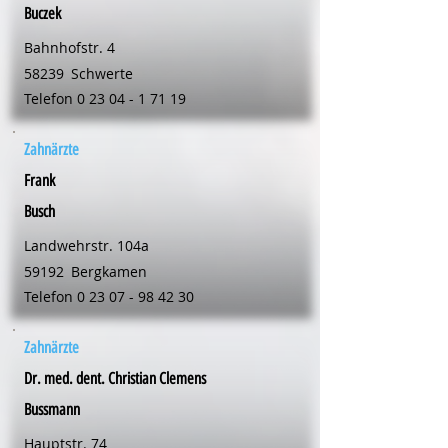
Buczek
Bahnhofstr. 4
58239
Schwerte
Telefon
0 23 04 - 1 71 19
Zahnärzte
Frank
Busch
Landwehrstr. 104a
59192
Bergkamen
Telefon
0 23 07 - 98 42 30
Zahnärzte
Dr. med. dent. Christian Clemens
Bussmann
Hauptstr. 74