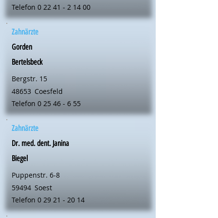
Telefon
0 22 41 - 2 14 00
Zahnärzte
Gorden
Bertelsbeck
Bergstr. 15
48653
Coesfeld
Telefon
0 25 46 - 6 55
Zahnärzte
Dr. med. dent. Janina
Biegel
Puppenstr. 6-8
59494
Soest
Telefon
0 29 21 - 20 14