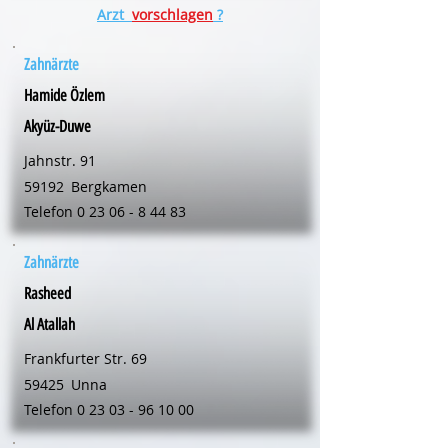
Arzt
vorschlagen
?
Zahnärzte
Hamide Özlem
Akyüz-Duwe
Jahnstr. 91
59192
Bergkamen
Telefon
0 23 06 - 8 44 83
Zahnärzte
Rasheed
Al Atallah
Frankfurter Str. 69
59425
Unna
Telefon
0 23 03 - 96 10 00