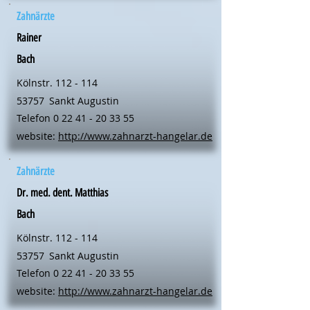
Zahnärzte
Rainer
Bach
Kölnstr. 112 - 114
53757
Sankt Augustin
Telefon
0 22 41 - 20 33 55
website:
http://www.zahnarzt-hangelar.de
Zahnärzte
Dr. med. dent. Matthias
Bach
Kölnstr. 112 - 114
53757
Sankt Augustin
Telefon
0 22 41 - 20 33 55
website:
http://www.zahnarzt-hangelar.de