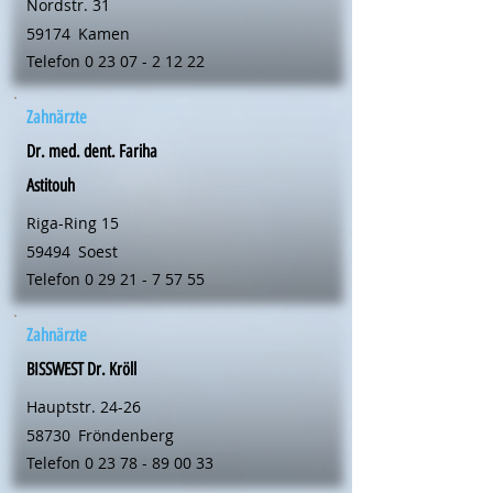
Nordstr. 31
59174
Kamen
Telefon
0 23 07 - 2 12 22
Zahnärzte
Dr. med. dent. Fariha
Astitouh
Riga-Ring 15
59494
Soest
Telefon
0 29 21 - 7 57 55
Zahnärzte
BISSWEST Dr. Kröll
Hauptstr. 24-26
58730
Fröndenberg
Telefon
0 23 78 - 89 00 33