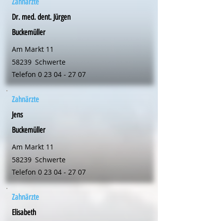
Zahnärzte
Dr. med. dent. Jürgen
Buckemüller
Am Markt 11
58239
Schwerte
Telefon
0 23 04 - 27 07
Zahnärzte
Jens
Buckemüller
Am Markt 11
58239
Schwerte
Telefon
0 23 04 - 27 07
Zahnärzte
Elisabeth