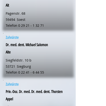
Alt
Pagenstr. 68
59494
Soest
Telefon
0 29 21 - 1 32 71
Zahnärzte
Dr. med. dent. Michael Salomon
Alte
Siegfeldstr. 10 b
53721
Siegburg
Telefon
0 22 41 - 6 44 55
Zahnärzte
Priv.-Doz. Dr. med. Dr. med. dent. Thorsten
Appel