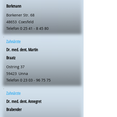
Borkmann
Borkener Str. 68
48653
Coesfeld
Telefon
0 25 41 - 8 45 80
Zahnärzte
Dr. med. dent. Martin
Braatz
Ostring 37
59423
Unna
Telefon
0 23 03 - 96 75 75
Zahnärzte
Dr. med. dent. Annegret
Brabender