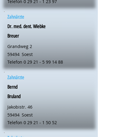
Telefon
0 29 21 - 1 23 97
Zahnärzte
Dr. med. dent. Wiebke
Breuer
Grandweg 2
59494
Soest
Telefon
0 29 21 - 5 99 14 88
Zahnärzte
Bernd
Bruland
Jakobistr. 46
59494
Soest
Telefon
0 29 21 - 1 50 52