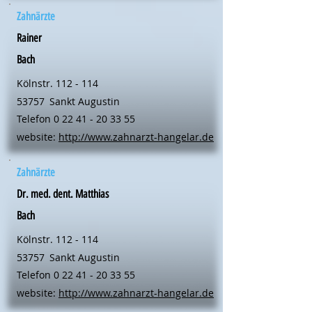
Zahnärzte
Rainer
Bach
Kölnstr. 112 - 114
53757
Sankt Augustin
Telefon
0 22 41 - 20 33 55
website:
http://www.zahnarzt-hangelar.de
Zahnärzte
Dr. med. dent. Matthias
Bach
Kölnstr. 112 - 114
53757
Sankt Augustin
Telefon
0 22 41 - 20 33 55
website:
http://www.zahnarzt-hangelar.de