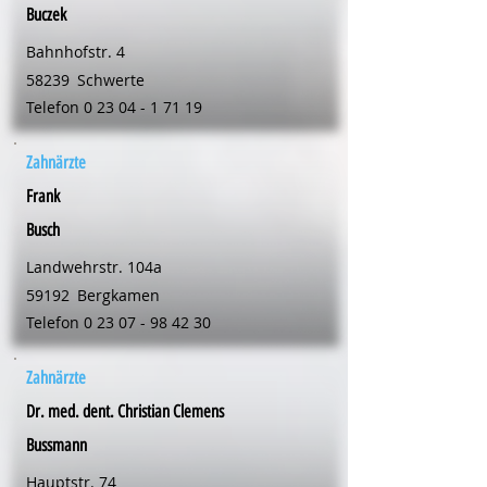
Buczek
Bahnhofstr. 4
58239
Schwerte
Telefon
0 23 04 - 1 71 19
Zahnärzte
Frank
Busch
Landwehrstr. 104a
59192
Bergkamen
Telefon
0 23 07 - 98 42 30
Zahnärzte
Dr. med. dent. Christian Clemens
Bussmann
Hauptstr. 74