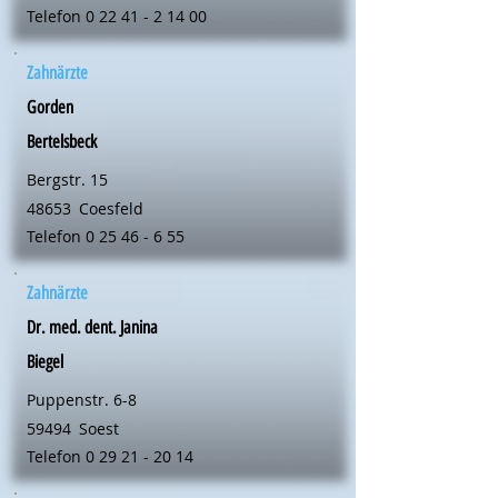
Telefon
0 22 41 - 2 14 00
Zahnärzte
Gorden
Bertelsbeck
Bergstr. 15
48653
Coesfeld
Telefon
0 25 46 - 6 55
Zahnärzte
Dr. med. dent. Janina
Biegel
Puppenstr. 6-8
59494
Soest
Telefon
0 29 21 - 20 14