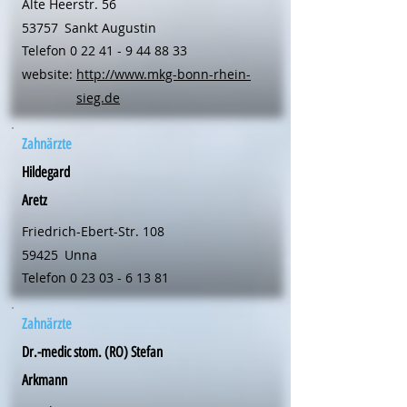
Alte Heerstr. 56
53757
Sankt Augustin
Telefon
0 22 41 - 9 44 88 33
website:
http://www.mkg-bonn-rhein-
sieg.de
Zahnärzte
Hildegard
Aretz
Friedrich-Ebert-Str. 108
59425
Unna
Telefon
0 23 03 - 6 13 81
Zahnärzte
Dr.-medic stom. (RO) Stefan
Arkmann