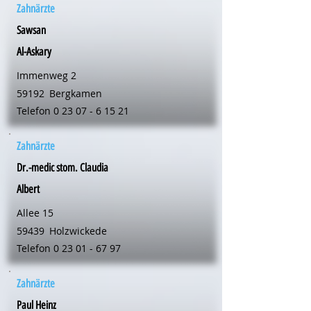
Zahnärzte
Sawsan
Al-Askary
Immenweg 2
59192
Bergkamen
Telefon
0 23 07 - 6 15 21
Zahnärzte
Dr.-medic stom. Claudia
Albert
Allee 15
59439
Holzwickede
Telefon
0 23 01 - 67 97
Zahnärzte
Paul Heinz