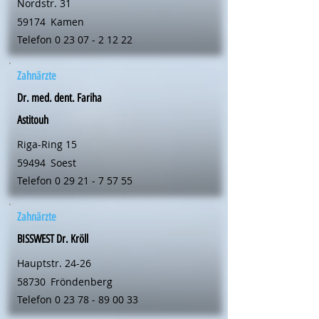
Nordstr. 31
59174
Kamen
Telefon
0 23 07 - 2 12 22
Zahnärzte
Dr. med. dent. Fariha
Astitouh
Riga-Ring 15
59494
Soest
Telefon
0 29 21 - 7 57 55
Zahnärzte
BISSWEST Dr. Kröll
Hauptstr. 24-26
58730
Fröndenberg
Telefon
0 23 78 - 89 00 33