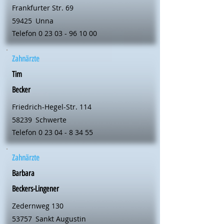
Frankfurter Str. 69
59425
Unna
Telefon
0 23 03 - 96 10 00
Zahnärzte
Tim
Becker
Friedrich-Hegel-Str. 114
58239
Schwerte
Telefon
0 23 04 - 8 34 55
Zahnärzte
Barbara
Beckers-Lingener
Zedernweg 130
53757
Sankt Augustin