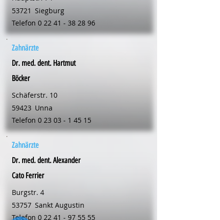
53721
Siegburg
Telefon
0 22 41 - 38 28 96
Zahnärzte
Dr. med. dent. Hartmut
Böcker
Schäferstr. 10
59423
Unna
Telefon
0 23 03 - 1 45 15
Zahnärzte
Dr. med. dent. Alexander
Cato Ferrier
Burgstr. 4
53757
Sankt Augustin
Telefon
0 22 41 - 97 55 55