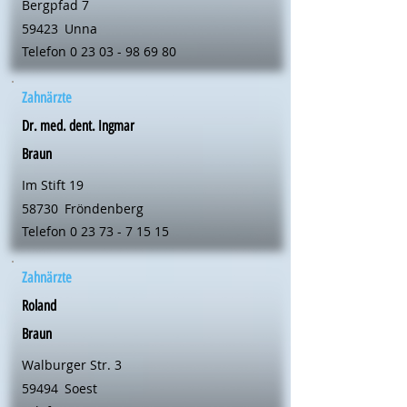
Bergpfad 7
59423
Unna
Telefon
0 23 03 - 98 69 80
Zahnärzte
Dr. med. dent. Ingmar
Braun
Im Stift 19
58730
Fröndenberg
Telefon
0 23 73 - 7 15 15
Zahnärzte
Roland
Braun
Walburger Str. 3
59494
Soest