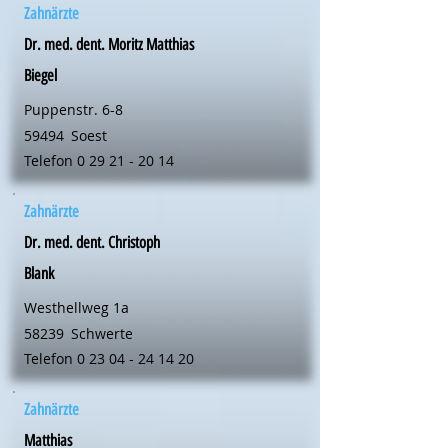
Zahnärzte
Dr. med. dent. Moritz Matthias
Biegel
Puppenstr. 6-8
59494
Soest
Telefon
0 29 21 - 20 14
Zahnärzte
Dr. med. dent. Christoph
Blank
Westhellweg 1a
58239
Schwerte
Telefon
0 23 04 - 24 14 20
Zahnärzte
Matthias