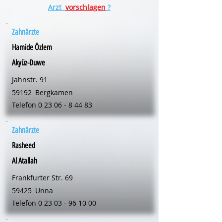
Arzt
vorschlagen
?
Zahnärzte
Hamide Özlem
Akyüz-Duwe
Jahnstr. 91
59192
Bergkamen
Telefon
0 23 06 - 8 44 83
Zahnärzte
Rasheed
Al Atallah
Frankfurter Str. 69
59425
Unna
Telefon
0 23 03 - 96 10 00