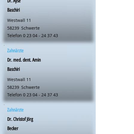
Dr. Ayse
Baschiri
Westwall 11
58239
Schwerte
Telefon
0 23 04 - 24 37 43
Zahnärzte
Dr. med. dent. Amin
Baschiri
Westwall 11
58239
Schwerte
Telefon
0 23 04 - 24 37 43
Zahnärzte
Dr. Christof Jörg
Becker