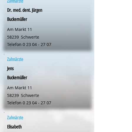
Zahnärzte
Dr. med. dent. Jürgen
Buckemüller
Am Markt 11
58239
Schwerte
Telefon
0 23 04 - 27 07
Zahnärzte
Jens
Buckemüller
Am Markt 11
58239
Schwerte
Telefon
0 23 04 - 27 07
Zahnärzte
Elisabeth