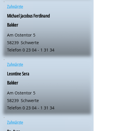
Zahnärzte
Michael Jacobus Ferdinand
Bakker
Am Ostentor 5
58239
Schwerte
Telefon
0 23 04 - 1 31 34
Zahnärzte
Leontine Sera
Bakker
Am Ostentor 5
58239
Schwerte
Telefon
0 23 04 - 1 31 34
Zahnärzte