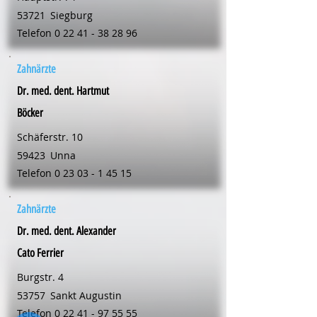
53721
Siegburg
Telefon
0 22 41 - 38 28 96
Zahnärzte
Dr. med. dent. Hartmut
Böcker
Schäferstr. 10
59423
Unna
Telefon
0 23 03 - 1 45 15
Zahnärzte
Dr. med. dent. Alexander
Cato Ferrier
Burgstr. 4
53757
Sankt Augustin
Telefon
0 22 41 - 97 55 55