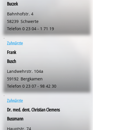
Buczek
Bahnhofstr. 4
58239
Schwerte
Telefon
0 23 04 - 1 71 19
Zahnärzte
Frank
Busch
Landwehrstr. 104a
59192
Bergkamen
Telefon
0 23 07 - 98 42 30
Zahnärzte
Dr. med. dent. Christian Clemens
Bussmann
Hauptstr. 74