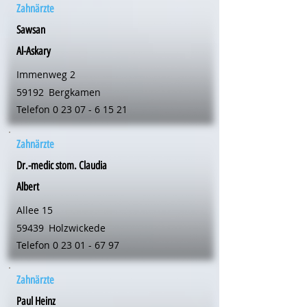
Zahnärzte
Sawsan
Al-Askary
Immenweg 2
59192
Bergkamen
Telefon
0 23 07 - 6 15 21
Zahnärzte
Dr.-medic stom. Claudia
Albert
Allee 15
59439
Holzwickede
Telefon
0 23 01 - 67 97
Zahnärzte
Paul Heinz