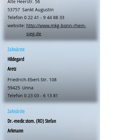
Alte Heerstr. 56
53757
Sankt Augustin
Telefon
0 22 41 - 9 44 88 33
website:
http://www.mkg-bonn-rhein-
sieg.de
Zahnärzte
Hildegard
Aretz
Friedrich-Ebert-Str. 108
59425
Unna
Telefon
0 23 03 - 6 13 81
Zahnärzte
Dr.-medic stom. (RO) Stefan
Arkmann