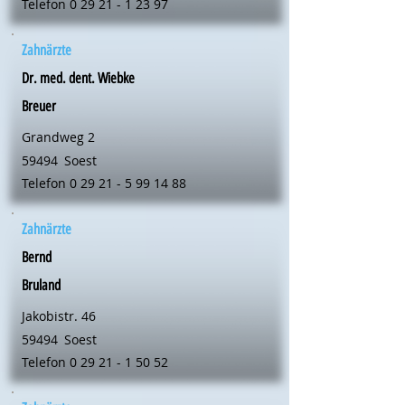
Telefon
0 29 21 - 1 23 97
Zahnärzte
Dr. med. dent. Wiebke
Breuer
Grandweg 2
59494
Soest
Telefon
0 29 21 - 5 99 14 88
Zahnärzte
Bernd
Bruland
Jakobistr. 46
59494
Soest
Telefon
0 29 21 - 1 50 52