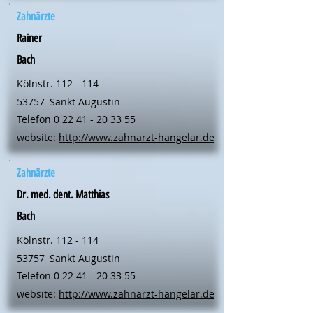
Zahnärzte
Rainer
Bach
Kölnstr. 112 - 114
53757
Sankt Augustin
Telefon
0 22 41 - 20 33 55
website:
http://www.zahnarzt-hangelar.de
Zahnärzte
Dr. med. dent. Matthias
Bach
Kölnstr. 112 - 114
53757
Sankt Augustin
Telefon
0 22 41 - 20 33 55
website:
http://www.zahnarzt-hangelar.de