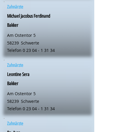
Zahnärzte
Michael Jacobus Ferdinand
Bakker
Am Ostentor 5
58239
Schwerte
Telefon
0 23 04 - 1 31 34
Zahnärzte
Leontine Sera
Bakker
Am Ostentor 5
58239
Schwerte
Telefon
0 23 04 - 1 31 34
Zahnärzte