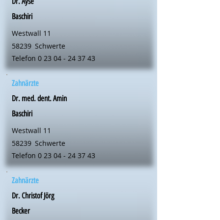
Dr. Ayse
Baschiri
Westwall 11
58239
Schwerte
Telefon
0 23 04 - 24 37 43
Zahnärzte
Dr. med. dent. Amin
Baschiri
Westwall 11
58239
Schwerte
Telefon
0 23 04 - 24 37 43
Zahnärzte
Dr. Christof Jörg
Becker