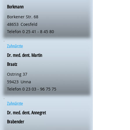
Borkmann
Borkener Str. 68
48653
Coesfeld
Telefon
0 25 41 - 8 45 80
Zahnärzte
Dr. med. dent. Martin
Braatz
Ostring 37
59423
Unna
Telefon
0 23 03 - 96 75 75
Zahnärzte
Dr. med. dent. Annegret
Brabender