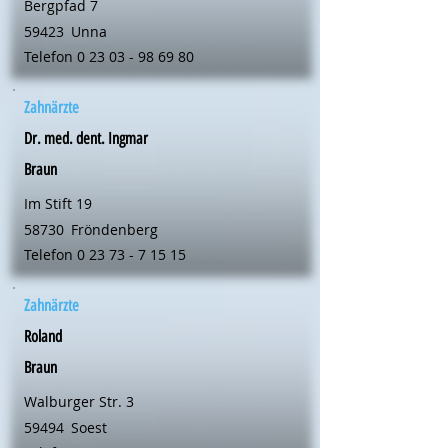
Bergpfad 7
59423
Unna
Telefon
0 23 03 - 98 69 80
Zahnärzte
Dr. med. dent. Ingmar
Braun
Im Stift 19
58730
Fröndenberg
Telefon
0 23 73 - 7 15 15
Zahnärzte
Roland
Braun
Walburger Str. 3
59494
Soest