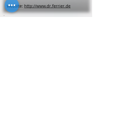
website:
http://www.dr.ferrier.de
Zahnärzte
Dr. medic stom. (RO) Ghazi
Chikh Khalil
Am Engelsgraben 2-18
53757
Sankt Augustin
Telefon
0 22 41 - 33 08 60
Zahnärzte
Nadia
Daliri
Heinrichstr. 22
59192
Bergkamen
Telefon
0 23 07 - 8 02 44