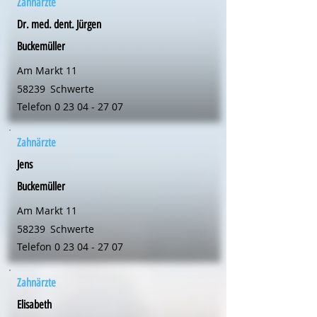
Zahnärzte
Dr. med. dent. Jürgen
Buckemüller
Am Markt 11
58239
Schwerte
Telefon
0 23 04 - 27 07
Zahnärzte
Jens
Buckemüller
Am Markt 11
58239
Schwerte
Telefon
0 23 04 - 27 07
Zahnärzte
Elisabeth