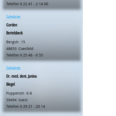
Telefon
0 22 41 - 2 14 00
Zahnärzte
Gorden
Bertelsbeck
Bergstr. 15
48653
Coesfeld
Telefon
0 25 46 - 6 55
Zahnärzte
Dr. med. dent. Janina
Biegel
Puppenstr. 6-8
59494
Soest
Telefon
0 29 21 - 20 14