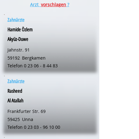
Arzt
vorschlagen
?
Zahnärzte
Hamide Özlem
Akyüz-Duwe
Jahnstr. 91
59192
Bergkamen
Telefon
0 23 06 - 8 44 83
Zahnärzte
Rasheed
Al Atallah
Frankfurter Str. 69
59425
Unna
Telefon
0 23 03 - 96 10 00