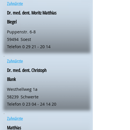
Zahnärzte
Dr. med. dent. Moritz Matthias
Biegel
Puppenstr. 6-8
59494
Soest
Telefon
0 29 21 - 20 14
Zahnärzte
Dr. med. dent. Christoph
Blank
Westhellweg 1a
58239
Schwerte
Telefon
0 23 04 - 24 14 20
Zahnärzte
Matthias