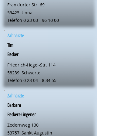
Frankfurter Str. 69
59425
Unna
Telefon
0 23 03 - 96 10 00
Zahnärzte
Tim
Becker
Friedrich-Hegel-Str. 114
58239
Schwerte
Telefon
0 23 04 - 8 34 55
Zahnärzte
Barbara
Beckers-Lingener
Zedernweg 130
53757
Sankt Augustin