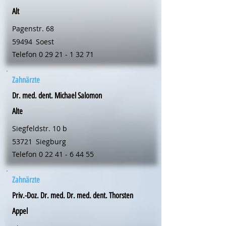
Alt
Pagenstr. 68
59494
Soest
Telefon
0 29 21 - 1 32 71
Zahnärzte
Dr. med. dent. Michael Salomon
Alte
Siegfeldstr. 10 b
53721
Siegburg
Telefon
0 22 41 - 6 44 55
Zahnärzte
Priv.-Doz. Dr. med. Dr. med. dent. Thorsten
Appel