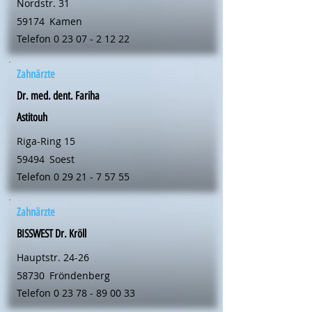
Nordstr. 31
59174
Kamen
Telefon
0 23 07 - 2 12 22
Zahnärzte
Dr. med. dent. Fariha
Astitouh
Riga-Ring 15
59494
Soest
Telefon
0 29 21 - 7 57 55
Zahnärzte
BISSWEST Dr. Kröll
Hauptstr. 24-26
58730
Fröndenberg
Telefon
0 23 78 - 89 00 33