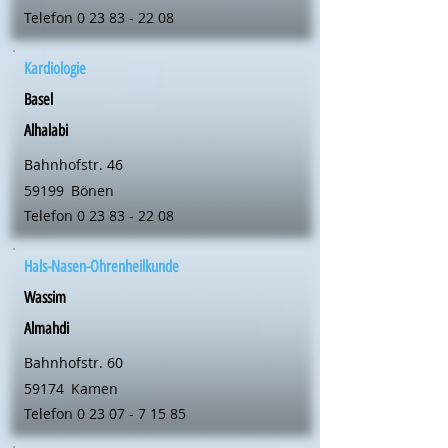
Telefon
0 23 83 - 22 08
Kardiologie
Basel
Alhalabi
Bahnhofstr. 46
59199
Bönen
Telefon
0 23 83 - 22 08
Hals-Nasen-Ohrenheilkunde
Wassim
Almahdi
Bahnhofstr. 60
59174
Kamen
Telefon
0 23 07 - 7 15 85