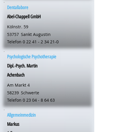
Dentallabore
Abel-Chappell GmbH
Kölnstr. 59
53757
Sankt Augustin
Telefon
0 22 41 - 2 34 21-0
Psychologische Psychotherapie
Dipl.-Psych. Martin
Achenbach
Am Markt 4
58239
Schwerte
Telefon
0 23 04 - 8 64 63
Allgemeinmedizin
Markus