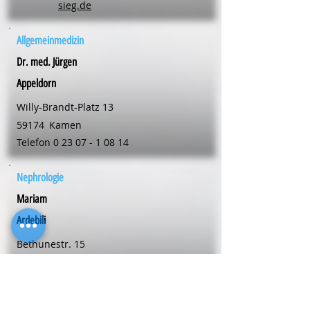
sieg.de
Allgemeinmedizin
Dr. med. Jürgen
Appeldorn
Willy-Brandt-Platz 13
59174
Kamen
Telefon
0 23 07 - 1 08 14
Nephrologie
Mariam
Ardebili
Bethunestr. 15
58239
Schwerte
Telefon
0 23 04 - 24 02 00