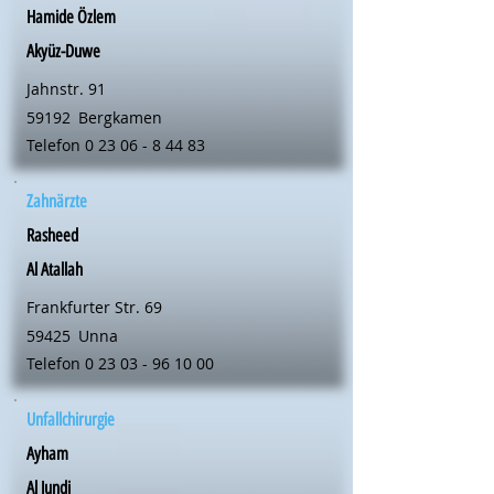
Hamide Özlem
Akyüz-Duwe
Jahnstr. 91
59192
Bergkamen
Telefon
0 23 06 - 8 44 83
Zahnärzte
Rasheed
Al Atallah
Frankfurter Str. 69
59425
Unna
Telefon
0 23 03 - 96 10 00
Unfallchirurgie
Ayham
Al Jundi