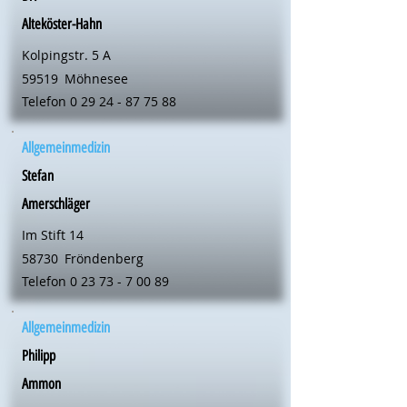
Alteköster-Hahn
Kolpingstr. 5 A
59519
Möhnesee
Telefon
0 29 24 - 87 75 88
Allgemeinmedizin
Stefan
Amerschläger
Im Stift 14
58730
Fröndenberg
Telefon
0 23 73 - 7 00 89
Allgemeinmedizin
Philipp
Ammon