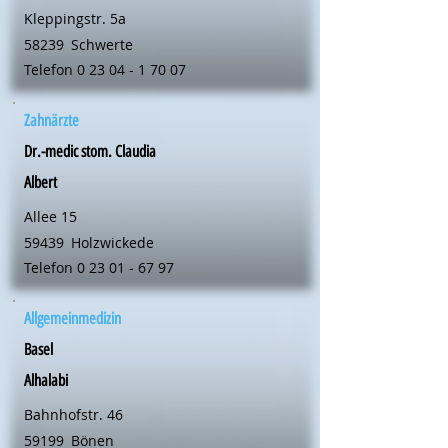
Kleppingstr. 5a
58239
Schwerte
Telefon
0 23 04 - 1 70 07
Zahnärzte
Dr.-medic stom. Claudia
Albert
Allee 15
59439
Holzwickede
Telefon
0 23 01 - 67 97
Allgemeinmedizin
Basel
Alhalabi
Bahnhofstr. 46
59199
Bönen