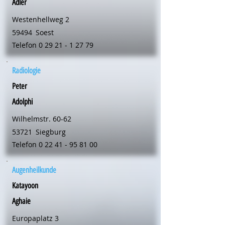
Adler
Westenhellweg 2
59494
Soest
Telefon
0 29 21 - 1 27 79
Radiologie
Peter
Adolphi
Wilhelmstr. 60-62
53721
Siegburg
Telefon
0 22 41 - 95 81 00
Augenheilkunde
Katayoon
Aghaie
Europaplatz 3