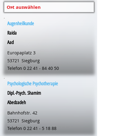
Augenheilkunde
Raida
Aad
Europaplatz 3
53721
Siegburg
Telefon
0 22 41 - 84 40 50
Psychologische Psychotherapie
Dipl.-Psych. Shamim
Abedzadeh
Bahnhofstr. 42
53721
Siegburg
Telefon
0 22 41 - 5 18 88