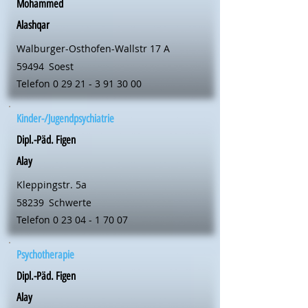
Mohammed
Alashqar
Walburger-Osthofen-Wallstr 17 A
59494
Soest
Telefon
0 29 21 - 3 91 30 00
Kinder-/Jugendpsychiatrie
Dipl.-Päd. Figen
Alay
Kleppingstr. 5a
58239
Schwerte
Telefon
0 23 04 - 1 70 07
Psychotherapie
Dipl.-Päd. Figen
Alay