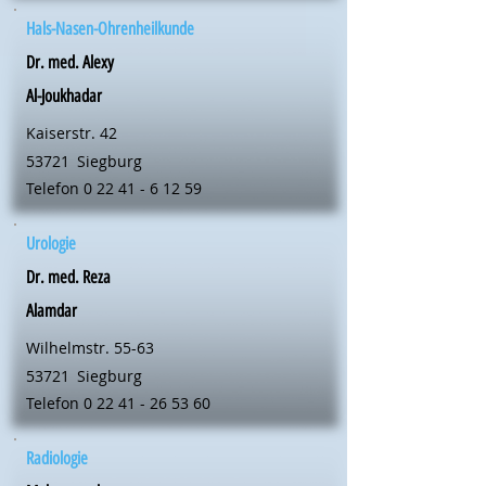
Hals-Nasen-Ohrenheilkunde
Dr. med. Alexy
Al-Joukhadar
Kaiserstr. 42
53721
Siegburg
Telefon
0 22 41 - 6 12 59
Urologie
Dr. med. Reza
Alamdar
Wilhelmstr. 55-63
53721
Siegburg
Telefon
0 22 41 - 26 53 60
Radiologie