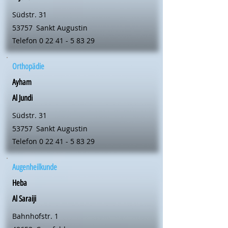
Südstr. 31
53757
Sankt Augustin
Telefon
0 22 41 - 5 83 29
Orthopädie
Ayham
Al Jundi
Südstr. 31
53757
Sankt Augustin
Telefon
0 22 41 - 5 83 29
Augenheilkunde
Heba
Al Saraiji
Bahnhofstr. 1