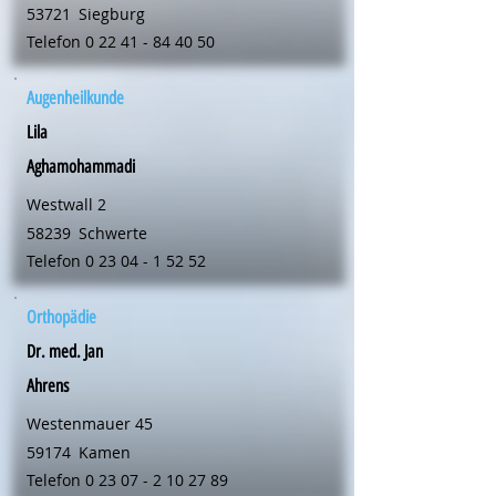
53721
Siegburg
Telefon
0 22 41 - 84 40 50
Augenheilkunde
Lila
Aghamohammadi
Westwall 2
58239
Schwerte
Telefon
0 23 04 - 1 52 52
Orthopädie
Dr. med. Jan
Ahrens
Westenmauer 45
59174
Kamen
Telefon
0 23 07 - 2 10 27 89