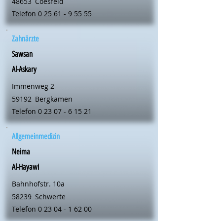
48653
Coesfeld
Telefon
0 25 61 - 9 55 55
Zahnärzte
Sawsan
Al-Askary
Immenweg 2
59192
Bergkamen
Telefon
0 23 07 - 6 15 21
Allgemeinmedizin
Neima
Al-Hayawi
Bahnhofstr. 10a
58239
Schwerte
Telefon
0 23 04 - 1 62 00