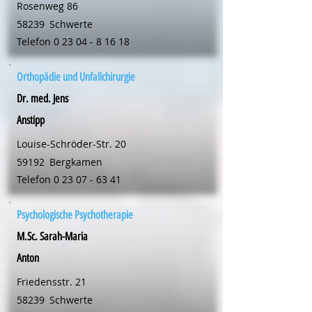
Rosenweg 86
58239
Schwerte
Telefon
0 23 04 - 8 16 18
Orthopädie und Unfallchirurgie
Dr. med. Jens
Anstipp
Louise-Schröder-Str. 20
59192
Bergkamen
Telefon
0 23 07 - 63 41
Psychologische Psychotherapie
M.Sc. Sarah-Maria
Anton
Friedensstr. 21
58239
Schwerte