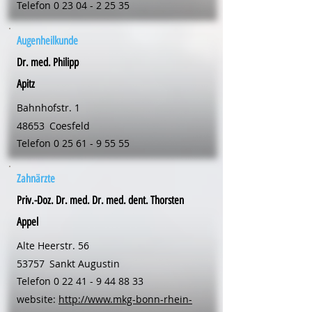
Telefon
0 23 04 - 2 25 35
Augenheilkunde
Dr. med. Philipp
Apitz
Bahnhofstr. 1
48653
Coesfeld
Telefon
0 25 61 - 9 55 55
Zahnärzte
Priv.-Doz. Dr. med. Dr. med. dent. Thorsten
Appel
Alte Heerstr. 56
53757
Sankt Augustin
Telefon
0 22 41 - 9 44 88 33
website:
http://www.mkg-bonn-rhein-