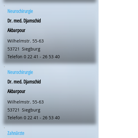
Neurochirurgie
Dr. med. Djamschid
Akbarpour
Wilhelmstr. 55-63
53721
Siegburg
Telefon
0 22 41 - 26 53 40
Neurochirurgie
Dr. med. Djamschid
Akbarpour
Wilhelmstr. 55-63
53721
Siegburg
Telefon
0 22 41 - 26 53 40
Zahnärzte