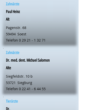
Zahnärzte
Paul Heinz
Alt
Pagenstr. 68
59494
Soest
Telefon
0 29 21 - 1 32 71
Zahnärzte
Dr. med. dent. Michael Salomon
Alte
Siegfeldstr. 10 b
53721
Siegburg
Telefon
0 22 41 - 6 44 55
Tierärzte
Dr.