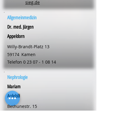
sieg.de
Allgemeinmedizin
Dr. med. Jürgen
Appeldorn
Willy-Brandt-Platz 13
59174
Kamen
Telefon
0 23 07 - 1 08 14
Nephrologie
Mariam
Ardebili
Bethunestr. 15
58239
Schwerte
Telefon
0 23 04 - 24 02 00