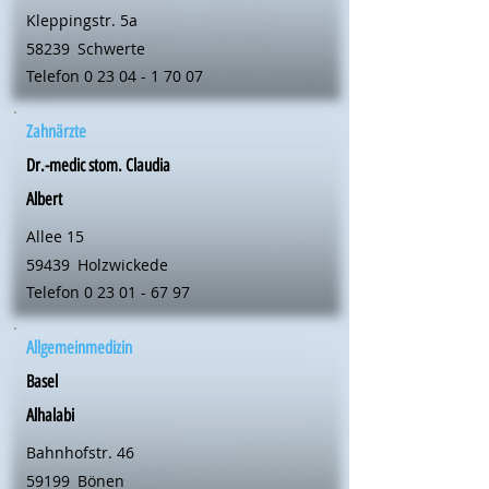
Kleppingstr. 5a
58239
Schwerte
Telefon
0 23 04 - 1 70 07
Zahnärzte
Dr.-medic stom. Claudia
Albert
Allee 15
59439
Holzwickede
Telefon
0 23 01 - 67 97
Allgemeinmedizin
Basel
Alhalabi
Bahnhofstr. 46
59199
Bönen