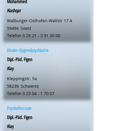
Mohammed
Alashqar
Walburger-Osthofen-Wallstr 17 A
59494
Soest
Telefon
0 29 21 - 3 91 30 00
Kinder-/Jugendpsychiatrie
Dipl.-Päd. Figen
Alay
Kleppingstr. 5a
58239
Schwerte
Telefon
0 23 04 - 1 70 07
Psychotherapie
Dipl.-Päd. Figen
Alay