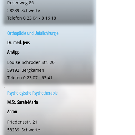
Rosenweg 86
58239
Schwerte
Telefon
0 23 04 - 8 16 18
Orthopädie und Unfallchirurgie
Dr. med. Jens
Anstipp
Louise-Schröder-Str. 20
59192
Bergkamen
Telefon
0 23 07 - 63 41
Psychologische Psychotherapie
M.Sc. Sarah-Maria
Anton
Friedensstr. 21
58239
Schwerte