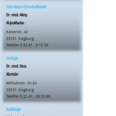
Hals-Nasen-Ohrenheilkunde
Dr. med. Alexy
Al-Joukhadar
Kaiserstr. 42
53721
Siegburg
Telefon
0 22 41 - 6 12 59
Urologie
Dr. med. Reza
Alamdar
Wilhelmstr. 55-63
53721
Siegburg
Telefon
0 22 41 - 26 53 60
Radiologie