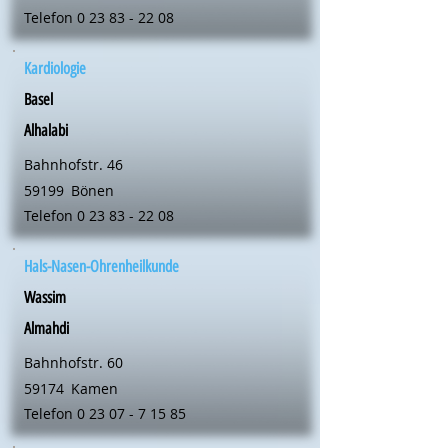
Telefon
0 23 83 - 22 08
Kardiologie
Basel
Alhalabi
Bahnhofstr. 46
59199
Bönen
Telefon
0 23 83 - 22 08
Hals-Nasen-Ohrenheilkunde
Wassim
Almahdi
Bahnhofstr. 60
59174
Kamen
Telefon
0 23 07 - 7 15 85