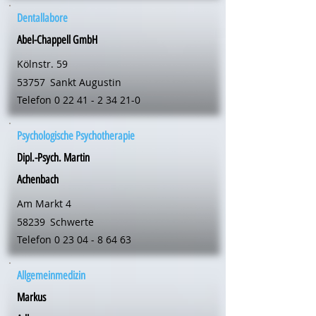
Dentallabore
Abel-Chappell GmbH
Kölnstr. 59
53757
Sankt Augustin
Telefon
0 22 41 - 2 34 21-0
Psychologische Psychotherapie
Dipl.-Psych. Martin
Achenbach
Am Markt 4
58239
Schwerte
Telefon
0 23 04 - 8 64 63
Allgemeinmedizin
Markus