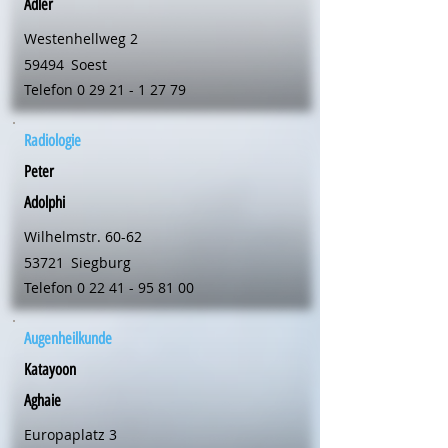
Adler
Westenhellweg 2
59494
Soest
Telefon
0 29 21 - 1 27 79
Radiologie
Peter
Adolphi
Wilhelmstr. 60-62
53721
Siegburg
Telefon
0 22 41 - 95 81 00
Augenheilkunde
Katayoon
Aghaie
Europaplatz 3