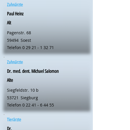
Zahnärzte
Paul Heinz
Alt
Pagenstr. 68
59494
Soest
Telefon
0 29 21 - 1 32 71
Zahnärzte
Dr. med. dent. Michael Salomon
Alte
Siegfeldstr. 10 b
53721
Siegburg
Telefon
0 22 41 - 6 44 55
Tierärzte
Dr.