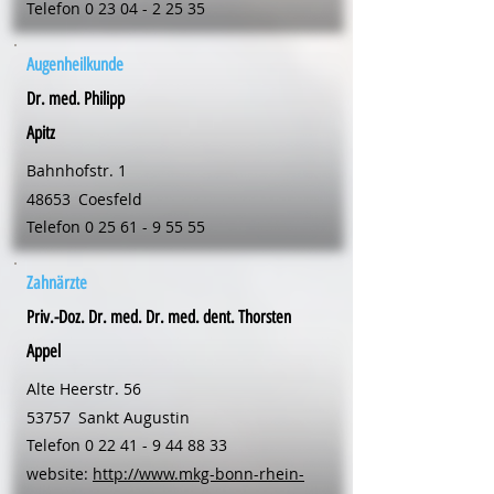
Telefon
0 23 04 - 2 25 35
Augenheilkunde
Dr. med. Philipp
Apitz
Bahnhofstr. 1
48653
Coesfeld
Telefon
0 25 61 - 9 55 55
Zahnärzte
Priv.-Doz. Dr. med. Dr. med. dent. Thorsten
Appel
Alte Heerstr. 56
53757
Sankt Augustin
Telefon
0 22 41 - 9 44 88 33
website:
http://www.mkg-bonn-rhein-