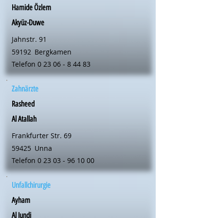
Hamide Özlem
Akyüz-Duwe
Jahnstr. 91
59192
Bergkamen
Telefon
0 23 06 - 8 44 83
Zahnärzte
Rasheed
Al Atallah
Frankfurter Str. 69
59425
Unna
Telefon
0 23 03 - 96 10 00
Unfallchirurgie
Ayham
Al Jundi