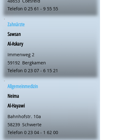
48653
Coesfeld
Telefon
0 25 61 - 9 55 55
Zahnärzte
Sawsan
Al-Askary
Immenweg 2
59192
Bergkamen
Telefon
0 23 07 - 6 15 21
Allgemeinmedizin
Neima
Al-Hayawi
Bahnhofstr. 10a
58239
Schwerte
Telefon
0 23 04 - 1 62 00