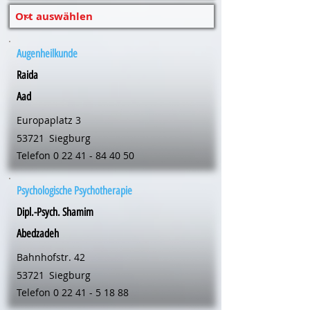
Augenheilkunde
Raida
Aad
Europaplatz 3
53721
Siegburg
Telefon
0 22 41 - 84 40 50
Psychologische Psychotherapie
Dipl.-Psych. Shamim
Abedzadeh
Bahnhofstr. 42
53721
Siegburg
Telefon
0 22 41 - 5 18 88