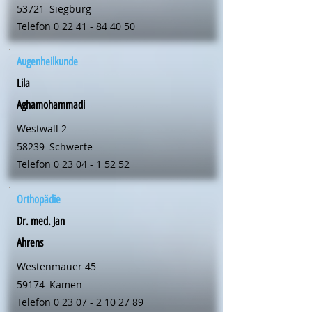
53721
Siegburg
Telefon
0 22 41 - 84 40 50
Augenheilkunde
Lila
Aghamohammadi
Westwall 2
58239
Schwerte
Telefon
0 23 04 - 1 52 52
Orthopädie
Dr. med. Jan
Ahrens
Westenmauer 45
59174
Kamen
Telefon
0 23 07 - 2 10 27 89