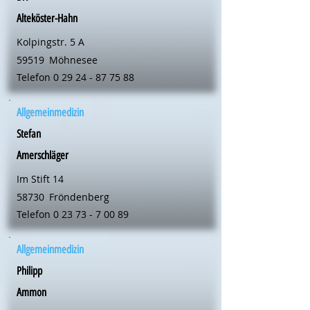
Alteköster-Hahn
Kolpingstr. 5 A
59519
Möhnesee
Telefon
0 29 24 - 87 75 88
Allgemeinmedizin
Stefan
Amerschläger
Im Stift 14
58730
Fröndenberg
Telefon
0 23 73 - 7 00 89
Allgemeinmedizin
Philipp
Ammon