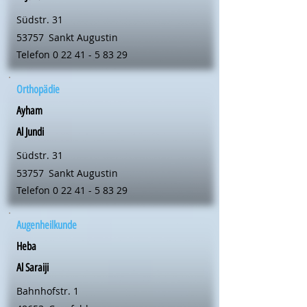
Südstr. 31
53757
Sankt Augustin
Telefon
0 22 41 - 5 83 29
Orthopädie
Ayham
Al Jundi
Südstr. 31
53757
Sankt Augustin
Telefon
0 22 41 - 5 83 29
Augenheilkunde
Heba
Al Saraiji
Bahnhofstr. 1