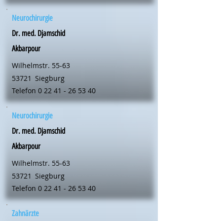
Neurochirurgie
Dr. med. Djamschid
Akbarpour
Wilhelmstr. 55-63
53721
Siegburg
Telefon
0 22 41 - 26 53 40
Neurochirurgie
Dr. med. Djamschid
Akbarpour
Wilhelmstr. 55-63
53721
Siegburg
Telefon
0 22 41 - 26 53 40
Zahnärzte