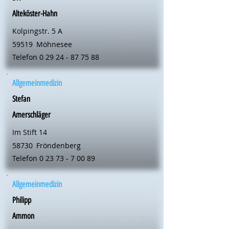
Alteköster-Hahn
Kolpingstr. 5 A
59519
Möhnesee
Telefon
0 29 24 - 87 75 88
Allgemeinmedizin
Stefan
Amerschläger
Im Stift 14
58730
Fröndenberg
Telefon
0 23 73 - 7 00 89
Allgemeinmedizin
Philipp
Ammon