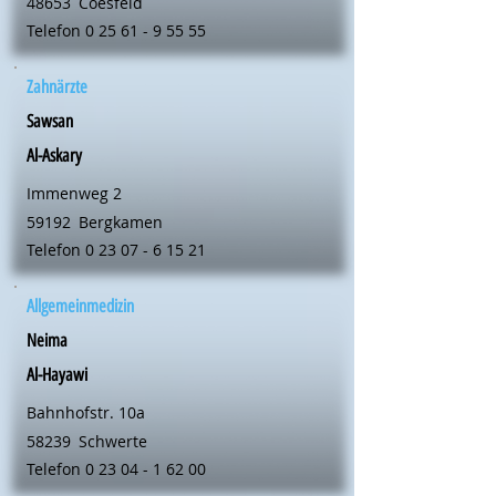
48653
Coesfeld
Telefon
0 25 61 - 9 55 55
Zahnärzte
Sawsan
Al-Askary
Immenweg 2
59192
Bergkamen
Telefon
0 23 07 - 6 15 21
Allgemeinmedizin
Neima
Al-Hayawi
Bahnhofstr. 10a
58239
Schwerte
Telefon
0 23 04 - 1 62 00