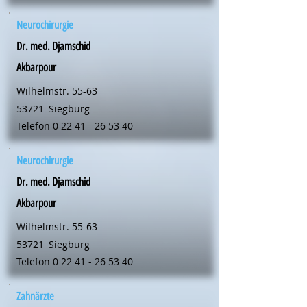
Neurochirurgie
Dr. med. Djamschid
Akbarpour
Wilhelmstr. 55-63
53721
Siegburg
Telefon
0 22 41 - 26 53 40
Neurochirurgie
Dr. med. Djamschid
Akbarpour
Wilhelmstr. 55-63
53721
Siegburg
Telefon
0 22 41 - 26 53 40
Zahnärzte