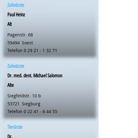
Zahnärzte
Paul Heinz
Alt
Pagenstr. 68
59494
Soest
Telefon
0 29 21 - 1 32 71
Zahnärzte
Dr. med. dent. Michael Salomon
Alte
Siegfeldstr. 10 b
53721
Siegburg
Telefon
0 22 41 - 6 44 55
Tierärzte
Dr.