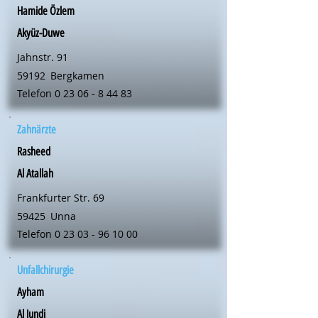
Hamide Özlem
Akyüz-Duwe
Jahnstr. 91
59192
Bergkamen
Telefon
0 23 06 - 8 44 83
Zahnärzte
Rasheed
Al Atallah
Frankfurter Str. 69
59425
Unna
Telefon
0 23 03 - 96 10 00
Unfallchirurgie
Ayham
Al Jundi