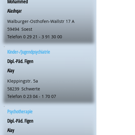
Mohammed
Alashqar
Walburger-Osthofen-Wallstr 17 A
59494
Soest
Telefon
0 29 21 - 3 91 30 00
Kinder-/Jugendpsychiatrie
Dipl.-Päd. Figen
Alay
Kleppingstr. 5a
58239
Schwerte
Telefon
0 23 04 - 1 70 07
Psychotherapie
Dipl.-Päd. Figen
Alay