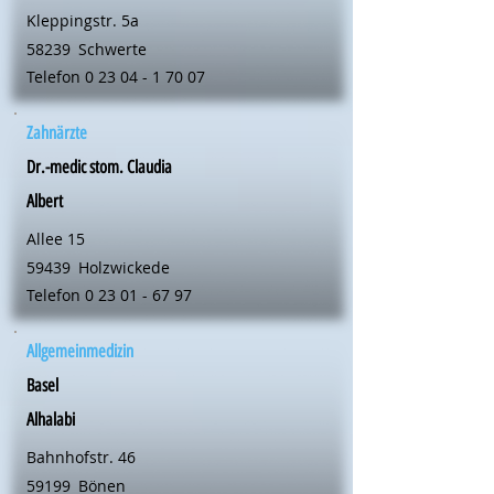
Kleppingstr. 5a
58239
Schwerte
Telefon
0 23 04 - 1 70 07
Zahnärzte
Dr.-medic stom. Claudia
Albert
Allee 15
59439
Holzwickede
Telefon
0 23 01 - 67 97
Allgemeinmedizin
Basel
Alhalabi
Bahnhofstr. 46
59199
Bönen