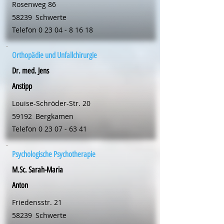
Rosenweg 86
58239
Schwerte
Telefon
0 23 04 - 8 16 18
Orthopädie und Unfallchirurgie
Dr. med. Jens
Anstipp
Louise-Schröder-Str. 20
59192
Bergkamen
Telefon
0 23 07 - 63 41
Psychologische Psychotherapie
M.Sc. Sarah-Maria
Anton
Friedensstr. 21
58239
Schwerte