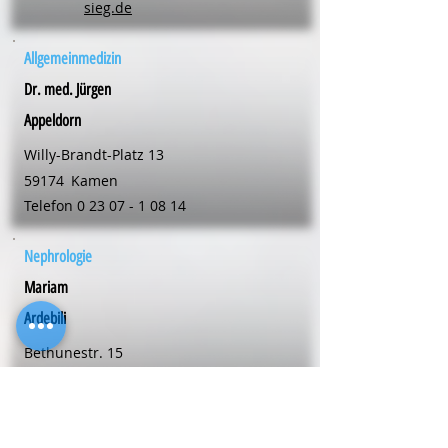
sieg.de
Allgemeinmedizin
Dr. med. Jürgen
Appeldorn
Willy-Brandt-Platz 13
59174
Kamen
Telefon
0 23 07 - 1 08 14
Nephrologie
Mariam
Ardebili
Bethunestr. 15
58239
Schwerte
Telefon
0 23 04 - 24 02 00