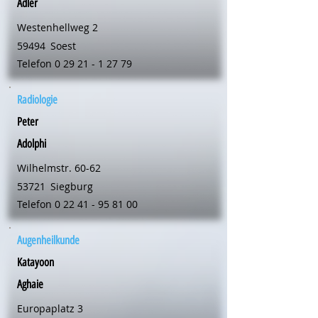
Adler
Westenhellweg 2
59494
Soest
Telefon
0 29 21 - 1 27 79
Radiologie
Peter
Adolphi
Wilhelmstr. 60-62
53721
Siegburg
Telefon
0 22 41 - 95 81 00
Augenheilkunde
Katayoon
Aghaie
Europaplatz 3