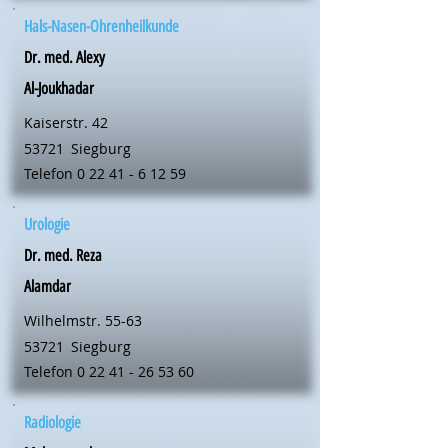
Hals-Nasen-Ohrenheilkunde
Dr. med. Alexy
Al-Joukhadar
Kaiserstr. 42
53721
Siegburg
Telefon
0 22 41 - 6 12 59
Urologie
Dr. med. Reza
Alamdar
Wilhelmstr. 55-63
53721
Siegburg
Telefon
0 22 41 - 26 53 60
Radiologie