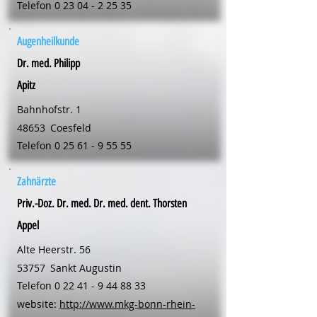
Telefon
0 23 04 - 2 25 35
Augenheilkunde
Dr. med. Philipp
Apitz
Bahnhofstr. 1
48653
Coesfeld
Telefon
0 25 61 - 9 55 55
Zahnärzte
Priv.-Doz. Dr. med. Dr. med. dent. Thorsten
Appel
Alte Heerstr. 56
53757
Sankt Augustin
Telefon
0 22 41 - 9 44 88 33
website:
http://www.mkg-bonn-rhein-