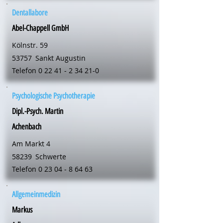
Dentallabore
Abel-Chappell GmbH
Kölnstr. 59
53757
Sankt Augustin
Telefon
0 22 41 - 2 34 21-0
Psychologische Psychotherapie
Dipl.-Psych. Martin
Achenbach
Am Markt 4
58239
Schwerte
Telefon
0 23 04 - 8 64 63
Allgemeinmedizin
Markus