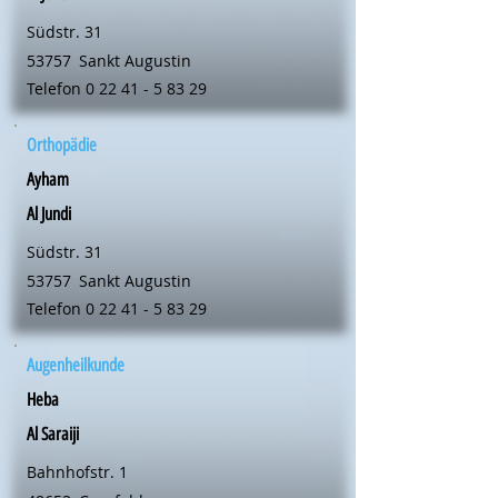
Südstr. 31
53757
Sankt Augustin
Telefon
0 22 41 - 5 83 29
Orthopädie
Ayham
Al Jundi
Südstr. 31
53757
Sankt Augustin
Telefon
0 22 41 - 5 83 29
Augenheilkunde
Heba
Al Saraiji
Bahnhofstr. 1