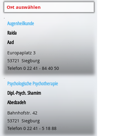
Augenheilkunde
Raida
Aad
Europaplatz 3
53721
Siegburg
Telefon
0 22 41 - 84 40 50
Psychologische Psychotherapie
Dipl.-Psych. Shamim
Abedzadeh
Bahnhofstr. 42
53721
Siegburg
Telefon
0 22 41 - 5 18 88