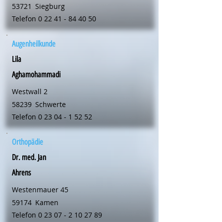
53721
Siegburg
Telefon
0 22 41 - 84 40 50
Augenheilkunde
Lila
Aghamohammadi
Westwall 2
58239
Schwerte
Telefon
0 23 04 - 1 52 52
Orthopädie
Dr. med. Jan
Ahrens
Westenmauer 45
59174
Kamen
Telefon
0 23 07 - 2 10 27 89