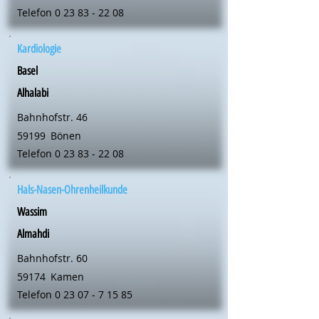
Telefon
0 23 83 - 22 08
Kardiologie
Basel
Alhalabi
Bahnhofstr. 46
59199
Bönen
Telefon
0 23 83 - 22 08
Hals-Nasen-Ohrenheilkunde
Wassim
Almahdi
Bahnhofstr. 60
59174
Kamen
Telefon
0 23 07 - 7 15 85