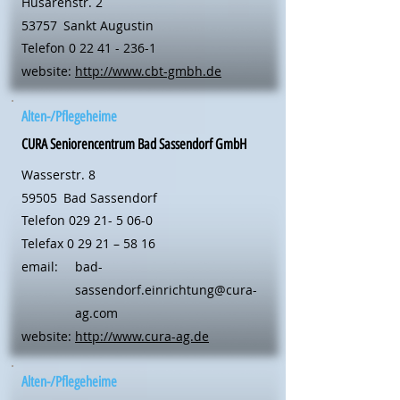
Husarenstr. 2
53757
Sankt Augustin
Telefon
0 22 41 - 236-1
website:
http://www.cbt-gmbh.de
Alten-/Pflegeheime
CURA Seniorencentrum Bad Sassendorf GmbH
Wasserstr. 8
59505
Bad Sassendorf
Telefon
029 21- 5 06-0
Telefax 0 29 21 – 58 16
email:
bad-
sassendorf.einrichtung@cura-
ag.com
website:
http://www.cura-ag.de
Alten-/Pflegeheime