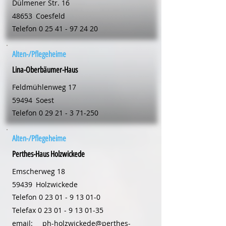
Dülmener Str. 16
48653
Coesfeld
Telefon
0 25 41 - 97 24 20
Alten-/Pflegeheime
Lina-Oberbäumer-Haus
Feldmühlenweg 17
59494
Soest
Telefon
0 29 21 - 3 71-250
Alten-/Pflegeheime
Perthes-Haus Holzwickede
Emscherweg 18
59439
Holzwickede
Telefon
0 23 01 - 9 13 01-0
Telefax
0 23 01 - 9 13 01-35
email:
ph-holzwickede@perthes-