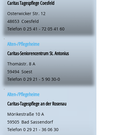
Caritas Tagespflege Coesfeld
Osterwicker Str. 12
48653
Coesfeld
Telefon
0 25 41 - 72 05 41 60
Alten-/Pflegeheime
Caritas-Seniorencentrum St. Antonius
Thomästr. 8 A
59494
Soest
Telefon
0 29 21 - 5 90 30-0
Alten-/Pflegeheime
Caritas-Tagespflege an der Rosenau
Mörikestraße 10 A
59505
Bad Sassendorf
Telefon
0 29 21 - 36 06 30