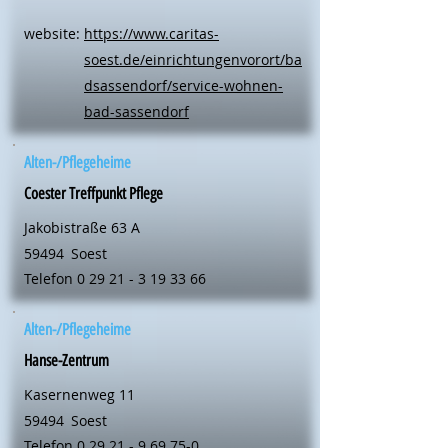
website:
https://www.caritas-
soest.de/einrichtungenvorort/ba
dsassendorf/service-wohnen-
bad-sassendorf
Alten-/Pflegeheime
Coester Treffpunkt Pflege
Jakobistraße 63 A
59494
Soest
Telefon
0 29 21 - 3 19 33 66
Alten-/Pflegeheime
Hanse-Zentrum
Kasernenweg 11
59494
Soest
Telefon
0 29 21 - 9 69 75-0