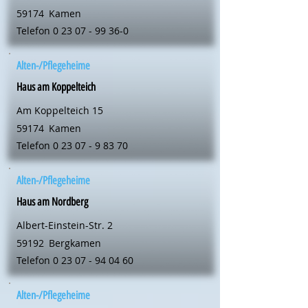
59174
Kamen
Telefon
0 23 07 - 99 36-0
Alten-/Pflegeheime
Haus am Koppelteich
Am Koppelteich 15
59174
Kamen
Telefon
0 23 07 - 9 83 70
Alten-/Pflegeheime
Haus am Nordberg
Albert-Einstein-Str. 2
59192
Bergkamen
Telefon
0 23 07 - 94 04 60
Alten-/Pflegeheime