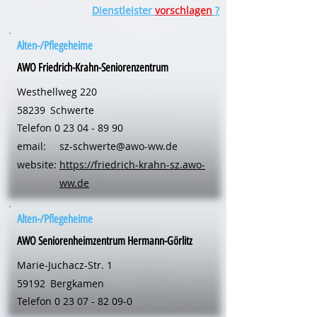
Dienstleister
vorschlagen
?
Alten-/Pflegeheime
AWO Friedrich-Krahn-Seniorenzentrum
Westhellweg 220
58239
Schwerte
Telefon
0 23 04 - 89 90
email:
sz-schwerte@awo-ww.de
website:
https://friedrich-krahn-sz.awo-
ww.de
Alten-/Pflegeheime
AWO Seniorenheimzentrum Hermann-Görlitz
Marie-Juchacz-Str. 1
59192
Bergkamen
Telefon
0 23 07 - 82 09-0