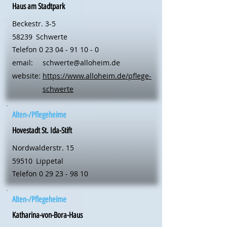
Haus am Stadtpark
Beckestr. 3-5
58239
Schwerte
Telefon
0 23 04 - 91 10 - 0
email:
schwerte@alloheim.de
website:
https://www.alloheim.de/pflege-
schwerte
Alten-/Pflegeheime
Hovestadt St. Ida-Stift
Nordwalderstr. 15
59510
Lippetal
Telefon
0 29 23 - 98 10
Alten-/Pflegeheime
Katharina-von-Bora-Haus