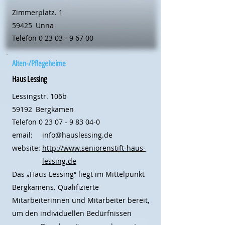
Zimmerplatz. 1
59425
Unna
Telefon
0 23 03 - 9 67 00
Alten-/Pflegeheime
Haus Lessing
Lessingstr. 106b
59192
Bergkamen
Telefon
0 23 07 - 9 83 04-0
email:
info@hauslessing.de
website:
http://www.seniorenstift-haus-
lessing.de
Das „Haus Lessing“ liegt im Mittelpunkt
Bergkamens. Qualifizierte
Mitarbeiterinnen und Mitarbeiter bereit,
um den individuellen Bedürfnissen