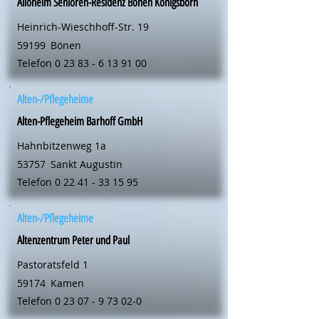
Alloheim Senioren-Residenz Bönen Königsborn
Heinrich-Wieschhoff-Str. 19
59199
Bönen
Telefon
0 23 83 - 6 13 91 00
Alten-/Pflegeheime
Alten-Pflegeheim Barhoff GmbH
Hahnbitzenweg 1a
53757
Sankt Augustin
Telefon
0 22 41 - 33 15 95
Alten-/Pflegeheime
Altenzentrum Peter und Paul
Pastoratsfeld 1
59174
Kamen
Telefon
0 23 07 - 9 73 02-0