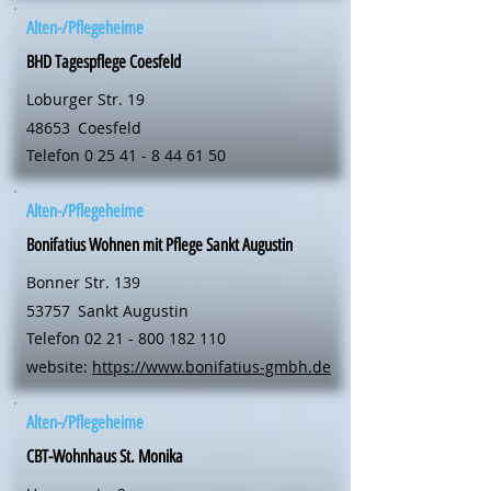
Alten-/Pflegeheime
BHD Tagespflege Coesfeld
Loburger Str. 19
48653
Coesfeld
Telefon
0 25 41 - 8 44 61 50
Alten-/Pflegeheime
Bonifatius Wohnen mit Pflege Sankt Augustin
Bonner Str. 139
53757
Sankt Augustin
Telefon
02 21 - 800 182 110
website:
https://www.bonifatius-gmbh.de
Alten-/Pflegeheime
CBT-Wohnhaus St. Monika