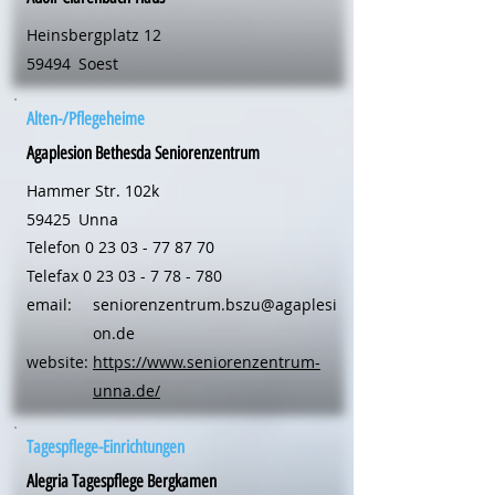
Heinsbergplatz 12
59494
Soest
Alten-/Pflegeheime
Agaplesion Bethesda Seniorenzentrum
Hammer Str. 102k
59425
Unna
Telefon
0 23 03 - 77 87 70
Telefax
0 23 03 - 7 78 - 780
email:
seniorenzentrum.bszu@agaplesi
on.de
website:
https://www.seniorenzentrum-
unna.de/
Tagespflege-Einrichtungen
Alegria Tagespflege Bergkamen