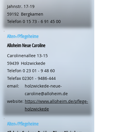
Jahnstr. 17-19
59192
Bergkamen
Telefon
0 15 73 - 6 91 45 00
Alten-/Pflegeheime
Alloheim Neue Caroline
Carolinenallee 13-15
59439
Holzwickede
Telefon
0 23 01 - 9 48 60
Telefax
02301 - 9486-444
email:
holzwickede-neue-
caroline@alloheim.de
website:
https://www.alloheim.de/pflege-
holzwickede
Alten-/Pflegeheime