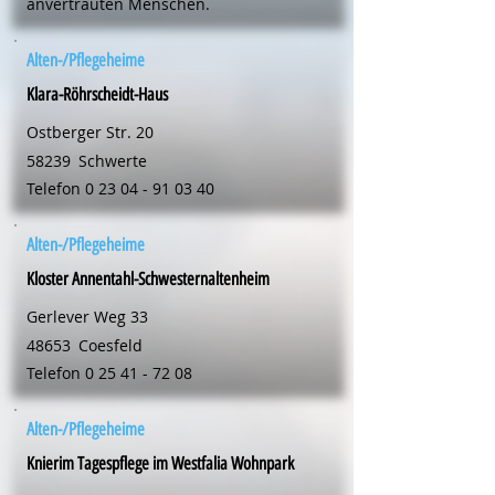
anvertrauten Menschen.
Alten-/Pflegeheime
Klara-Röhrscheidt-Haus
Ostberger Str. 20
58239
Schwerte
Telefon
0 23 04 - 91 03 40
Alten-/Pflegeheime
Kloster Annentahl-Schwesternaltenheim
Gerlever Weg 33
48653
Coesfeld
Telefon
0 25 41 - 72 08
Alten-/Pflegeheime
Knierim Tagespflege im Westfalia Wohnpark