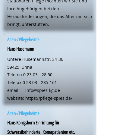
Stationären Pflege möchten wir Sie und
Ihre Angehörigen bei den
Herausforderungen, die das Alter mit sich
bringt, unterstützen.
Alten-/Pflegeheime
Haus Husemann
Untere Husemannstr. 34-36
59425
Unna
Telefon
0 23 03 - 28 50
Telefax
0 23 03 - 285-161
email:
info@spies-kg.de
website:
https://pflege-spies.de/
Alten-/Pflegeheime
Haus Königsborn Einrichtung für
Schwerstbehinderte, Komapatienten etc.