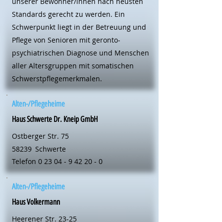
unserer Bewohner/innen nach neusten
Standards gerecht zu werden. Ein
Schwerpunkt liegt in der Betreuung und
Pflege von Senioren mit geronto-
psychiatrischen Diagnose und Menschen
aller Altersgruppen mit somatischen
Schwerstpflegemerkmalen.
Alten-/Pflegeheime
Haus Schwerte Dr. Kneip GmbH
Ostberger Str. 75
58239
Schwerte
Telefon
0 23 04 - 9 42 20 - 0
Alten-/Pflegeheime
Haus Volkermann
Heerener Str. 23-25