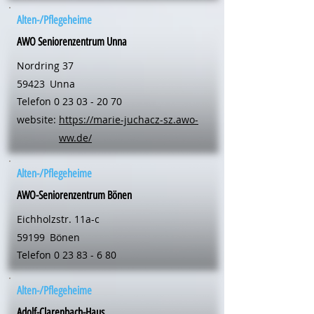
Alten-/Pflegeheime
AWO Seniorenzentrum Unna
Nordring 37
59423
Unna
Telefon
0 23 03 - 20 70
website:
https://marie-juchacz-sz.awo-
ww.de/
Alten-/Pflegeheime
AWO-Seniorenzentrum Bönen
Eichholzstr. 11a-c
59199
Bönen
Telefon
0 23 83 - 6 80
Alten-/Pflegeheime
Adolf-Clarenbach-Haus