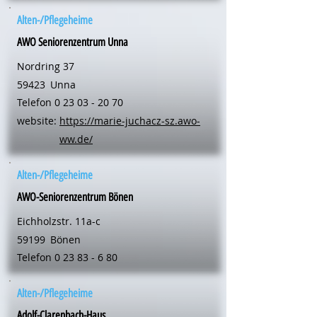
Alten-/Pflegeheime
AWO Seniorenzentrum Unna
Nordring 37
59423
Unna
Telefon
0 23 03 - 20 70
website:
https://marie-juchacz-sz.awo-
ww.de/
Alten-/Pflegeheime
AWO-Seniorenzentrum Bönen
Eichholzstr. 11a-c
59199
Bönen
Telefon
0 23 83 - 6 80
Alten-/Pflegeheime
Adolf-Clarenbach-Haus