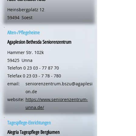
Heinsbergplatz 12
59494
Soest
Alten-/Pflegeheime
Agaplesion Bethesda Seniorenzentrum
Hammer Str. 102k
59425
Unna
Telefon
0 23 03 - 77 87 70
Telefax
0 23 03 - 7 78 - 780
email:
seniorenzentrum.bszu@agaplesi
on.de
website:
https://www.seniorenzentrum-
unna.de/
Tagespflege-Einrichtungen
Alegria Tagespflege Bergkamen