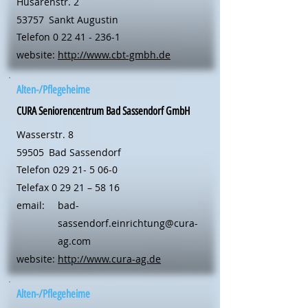
Husarenstr. 2
53757
Sankt Augustin
Telefon
0 22 41 - 236-1
website:
http://www.cbt-gmbh.de
Alten-/Pflegeheime
CURA Seniorencentrum Bad Sassendorf GmbH
Wasserstr. 8
59505
Bad Sassendorf
Telefon
029 21- 5 06-0
Telefax 0 29 21 – 58 16
email:
bad-
sassendorf.einrichtung@cura-
ag.com
website:
http://www.cura-ag.de
Alten-/Pflegeheime