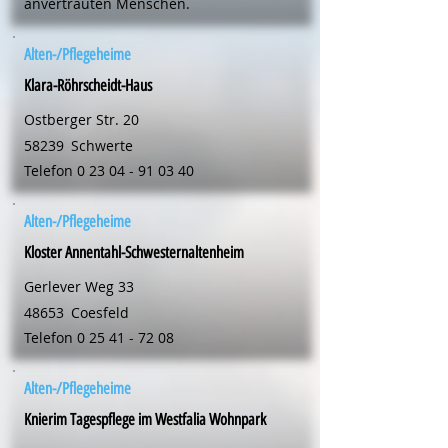
anvertrauten Menschen.
Alten-/Pflegeheime
Klara-Röhrscheidt-Haus
Ostberger Str. 20
58239
Schwerte
Telefon
0 23 04 - 91 03 40
Alten-/Pflegeheime
Kloster Annentahl-Schwesternaltenheim
Gerlever Weg 33
48653
Coesfeld
Telefon
0 25 41 - 72 08
Alten-/Pflegeheime
Knierim Tagespflege im Westfalia Wohnpark