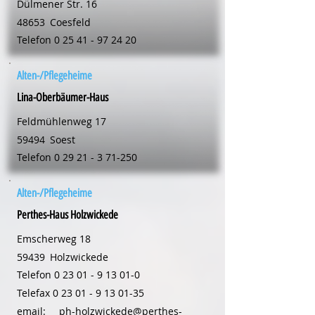
Dülmener Str. 16
48653
Coesfeld
Telefon
0 25 41 - 97 24 20
Alten-/Pflegeheime
Lina-Oberbäumer-Haus
Feldmühlenweg 17
59494
Soest
Telefon
0 29 21 - 3 71-250
Alten-/Pflegeheime
Perthes-Haus Holzwickede
Emscherweg 18
59439
Holzwickede
Telefon
0 23 01 - 9 13 01-0
Telefax
0 23 01 - 9 13 01-35
email:
ph-holzwickede@perthes-