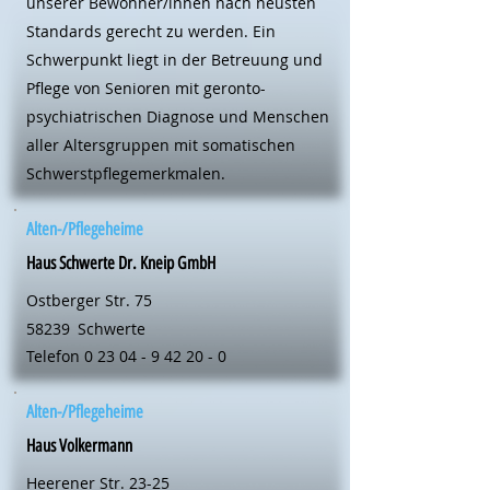
unserer Bewohner/innen nach neusten
Standards gerecht zu werden. Ein
Schwerpunkt liegt in der Betreuung und
Pflege von Senioren mit geronto-
psychiatrischen Diagnose und Menschen
aller Altersgruppen mit somatischen
Schwerstpflegemerkmalen.
Alten-/Pflegeheime
Haus Schwerte Dr. Kneip GmbH
Ostberger Str. 75
58239
Schwerte
Telefon
0 23 04 - 9 42 20 - 0
Alten-/Pflegeheime
Haus Volkermann
Heerener Str. 23-25