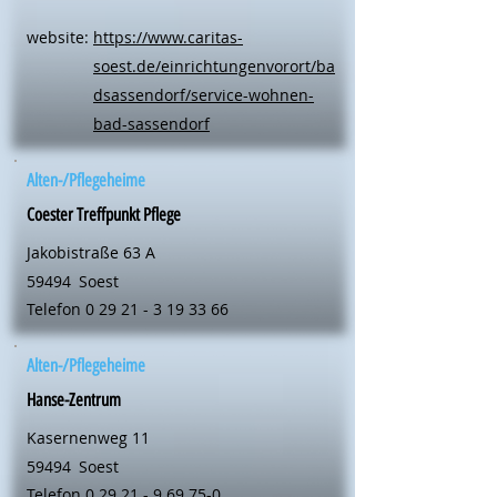
website:
https://www.caritas-
soest.de/einrichtungenvorort/ba
dsassendorf/service-wohnen-
bad-sassendorf
Alten-/Pflegeheime
Coester Treffpunkt Pflege
Jakobistraße 63 A
59494
Soest
Telefon
0 29 21 - 3 19 33 66
Alten-/Pflegeheime
Hanse-Zentrum
Kasernenweg 11
59494
Soest
Telefon
0 29 21 - 9 69 75-0