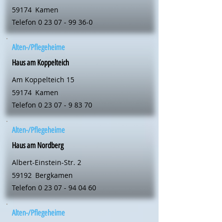
59174
Kamen
Telefon
0 23 07 - 99 36-0
Alten-/Pflegeheime
Haus am Koppelteich
Am Koppelteich 15
59174
Kamen
Telefon
0 23 07 - 9 83 70
Alten-/Pflegeheime
Haus am Nordberg
Albert-Einstein-Str. 2
59192
Bergkamen
Telefon
0 23 07 - 94 04 60
Alten-/Pflegeheime