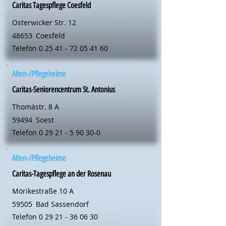
Caritas Tagespflege Coesfeld
Osterwicker Str. 12
48653
Coesfeld
Telefon
0 25 41 - 72 05 41 60
Alten-/Pflegeheime
Caritas-Seniorencentrum St. Antonius
Thomästr. 8 A
59494
Soest
Telefon
0 29 21 - 5 90 30-0
Alten-/Pflegeheime
Caritas-Tagespflege an der Rosenau
Mörikestraße 10 A
59505
Bad Sassendorf
Telefon
0 29 21 - 36 06 30