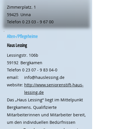
Zimmerplatz. 1
59425
Unna
Telefon
0 23 03 - 9 67 00
Alten-/Pflegeheime
Haus Lessing
Lessingstr. 106b
59192
Bergkamen
Telefon
0 23 07 - 9 83 04-0
email:
info@hauslessing.de
website:
http://www.seniorenstift-haus-
lessing.de
Das „Haus Lessing“ liegt im Mittelpunkt
Bergkamens. Qualifizierte
Mitarbeiterinnen und Mitarbeiter bereit,
um den individuellen Bedürfnissen