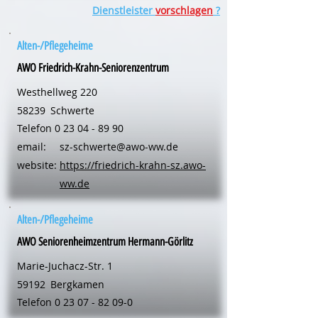
Dienstleister
vorschlagen
?
Alten-/Pflegeheime
AWO Friedrich-Krahn-Seniorenzentrum
Westhellweg 220
58239
Schwerte
Telefon
0 23 04 - 89 90
email:
sz-schwerte@awo-ww.de
website:
https://friedrich-krahn-sz.awo-
ww.de
Alten-/Pflegeheime
AWO Seniorenheimzentrum Hermann-Görlitz
Marie-Juchacz-Str. 1
59192
Bergkamen
Telefon
0 23 07 - 82 09-0