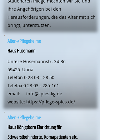
Stationären Pflege möchten wir Sie und
Ihre Angehörigen bei den
Herausforderungen, die das Alter mit sich
bringt, unterstützen.
Alten-/Pflegeheime
Haus Husemann
Untere Husemannstr. 34-36
59425
Unna
Telefon
0 23 03 - 28 50
Telefax
0 23 03 - 285-161
email:
info@spies-kg.de
website:
https://pflege-spies.de/
Alten-/Pflegeheime
Haus Königsborn Einrichtung für
Schwerstbehinderte, Komapatienten etc.