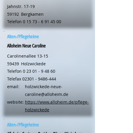
Jahnstr. 17-19
59192
Bergkamen
Telefon
0 15 73 - 6 91 45 00
Alten-/Pflegeheime
Alloheim Neue Caroline
Carolinenallee 13-15
59439
Holzwickede
Telefon
0 23 01 - 9 48 60
Telefax
02301 - 9486-444
email:
holzwickede-neue-
caroline@alloheim.de
website:
https://www.alloheim.de/pflege-
holzwickede
Alten-/Pflegeheime