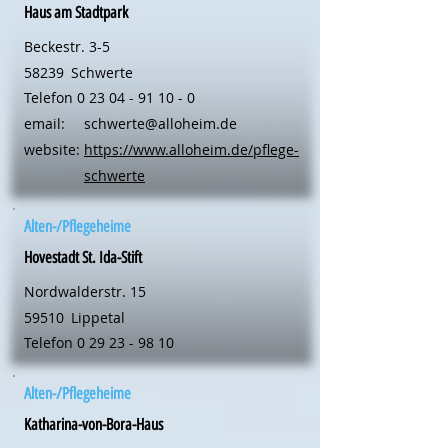
Haus am Stadtpark
Beckestr. 3-5
58239
Schwerte
Telefon
0 23 04 - 91 10 - 0
email:
schwerte@alloheim.de
website:
https://www.alloheim.de/pflege-
schwerte
Alten-/Pflegeheime
Hovestadt St. Ida-Stift
Nordwalderstr. 15
59510
Lippetal
Telefon
0 29 23 - 98 10
Alten-/Pflegeheime
Katharina-von-Bora-Haus