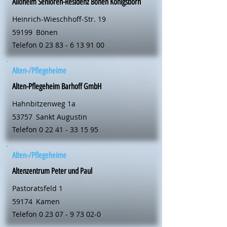
Alloheim Senioren-Residenz Bönen Königsborn
Heinrich-Wieschhoff-Str. 19
59199
Bönen
Telefon
0 23 83 - 6 13 91 00
Alten-/Pflegeheime
Alten-Pflegeheim Barhoff GmbH
Hahnbitzenweg 1a
53757
Sankt Augustin
Telefon
0 22 41 - 33 15 95
Alten-/Pflegeheime
Altenzentrum Peter und Paul
Pastoratsfeld 1
59174
Kamen
Telefon
0 23 07 - 9 73 02-0