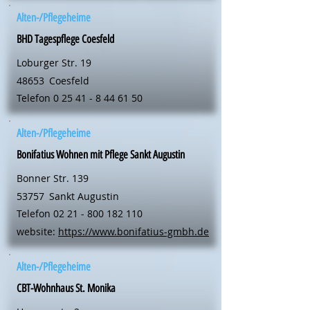
Alten-/Pflegeheime
BHD Tagespflege Coesfeld
Loburger Str. 19
48653
Coesfeld
Telefon
0 25 41 - 8 44 61 50
Alten-/Pflegeheime
Bonifatius Wohnen mit Pflege Sankt Augustin
Bonner Str. 139
53757
Sankt Augustin
Telefon
02 21 - 800 182 110
website:
https://www.bonifatius-gmbh.de
Alten-/Pflegeheime
CBT-Wohnhaus St. Monika