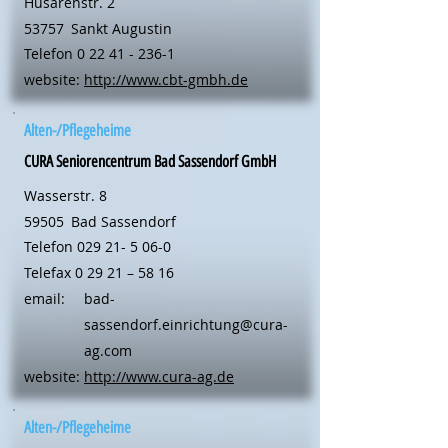
Husarenstr. 2
53757
Sankt Augustin
Telefon
0 22 41 - 236-1
website:
http://www.cbt-gmbh.de
Alten-/Pflegeheime
CURA Seniorencentrum Bad Sassendorf GmbH
Wasserstr. 8
59505
Bad Sassendorf
Telefon
029 21- 5 06-0
Telefax 0 29 21 – 58 16
email:
bad-
sassendorf.einrichtung@cura-
ag.com
website:
http://www.cura-ag.de
Alten-/Pflegeheime