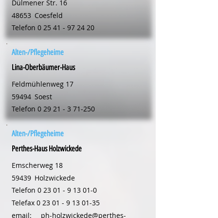
Dülmener Str. 16
48653
Coesfeld
Telefon
0 25 41 - 97 24 20
Alten-/Pflegeheime
Lina-Oberbäumer-Haus
Feldmühlenweg 17
59494
Soest
Telefon
0 29 21 - 3 71-250
Alten-/Pflegeheime
Perthes-Haus Holzwickede
Emscherweg 18
59439
Holzwickede
Telefon
0 23 01 - 9 13 01-0
Telefax
0 23 01 - 9 13 01-35
email:
ph-holzwickede@perthes-