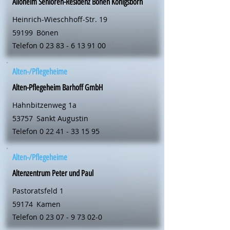
Alloheim Senioren-Residenz Bönen Königsborn
Heinrich-Wieschhoff-Str. 19
59199
Bönen
Telefon
0 23 83 - 6 13 91 00
Alten-/Pflegeheime
Alten-Pflegeheim Barhoff GmbH
Hahnbitzenweg 1a
53757
Sankt Augustin
Telefon
0 22 41 - 33 15 95
Alten-/Pflegeheime
Altenzentrum Peter und Paul
Pastoratsfeld 1
59174
Kamen
Telefon
0 23 07 - 9 73 02-0