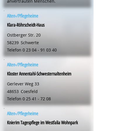
anvertrauten Menschen.
Alten-/Pflegeheime
Klara-Röhrscheidt-Haus
Ostberger Str. 20
58239
Schwerte
Telefon
0 23 04 - 91 03 40
Alten-/Pflegeheime
Kloster Annentahl-Schwesternaltenheim
Gerlever Weg 33
48653
Coesfeld
Telefon
0 25 41 - 72 08
Alten-/Pflegeheime
Knierim Tagespflege im Westfalia Wohnpark