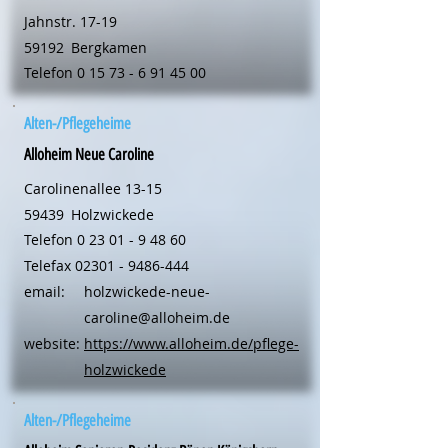
Jahnstr. 17-19
59192
Bergkamen
Telefon
0 15 73 - 6 91 45 00
Alten-/Pflegeheime
Alloheim Neue Caroline
Carolinenallee 13-15
59439
Holzwickede
Telefon
0 23 01 - 9 48 60
Telefax
02301 - 9486-444
email:
holzwickede-neue-
caroline@alloheim.de
website:
https://www.alloheim.de/pflege-
holzwickede
Alten-/Pflegeheime