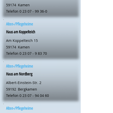
59174
Kamen
Telefon
0 23 07 - 99 36-0
Alten-/Pflegeheime
Haus am Koppelteich
Am Koppelteich 15
59174
Kamen
Telefon
0 23 07 - 9 83 70
Alten-/Pflegeheime
Haus am Nordberg
Albert-Einstein-Str. 2
59192
Bergkamen
Telefon
0 23 07 - 94 04 60
Alten-/Pflegeheime