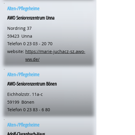
Alten-/Pflegeheime
AWO Seniorenzentrum Unna
Nordring 37
59423
Unna
Telefon
0 23 03 - 20 70
website:
https://marie-juchacz-sz.awo-
ww.de/
Alten-/Pflegeheime
AWO-Seniorenzentrum Bönen
Eichholzstr. 11a-c
59199
Bönen
Telefon
0 23 83 - 6 80
Alten-/Pflegeheime
Adolf-Clarenbach-Haus