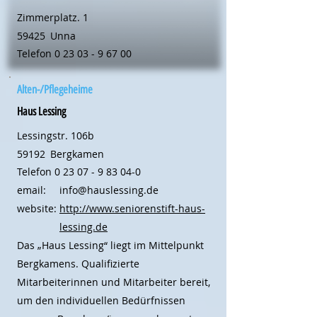
Zimmerplatz. 1
59425
Unna
Telefon
0 23 03 - 9 67 00
Alten-/Pflegeheime
Haus Lessing
Lessingstr. 106b
59192
Bergkamen
Telefon
0 23 07 - 9 83 04-0
email:
info@hauslessing.de
website:
http://www.seniorenstift-haus-
lessing.de
Das „Haus Lessing“ liegt im Mittelpunkt
Bergkamens. Qualifizierte
Mitarbeiterinnen und Mitarbeiter bereit,
um den individuellen Bedürfnissen