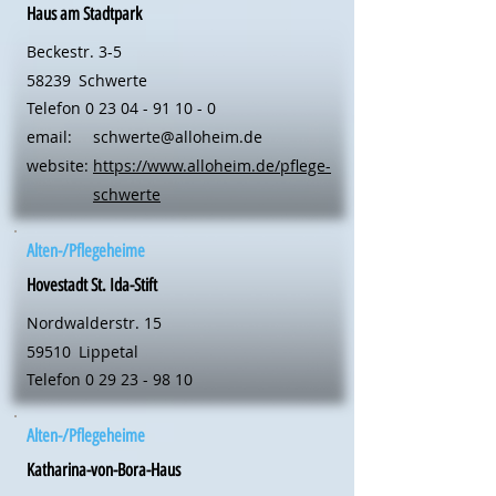
Haus am Stadtpark
Beckestr. 3-5
58239
Schwerte
Telefon
0 23 04 - 91 10 - 0
email:
schwerte@alloheim.de
website:
https://www.alloheim.de/pflege-
schwerte
Alten-/Pflegeheime
Hovestadt St. Ida-Stift
Nordwalderstr. 15
59510
Lippetal
Telefon
0 29 23 - 98 10
Alten-/Pflegeheime
Katharina-von-Bora-Haus