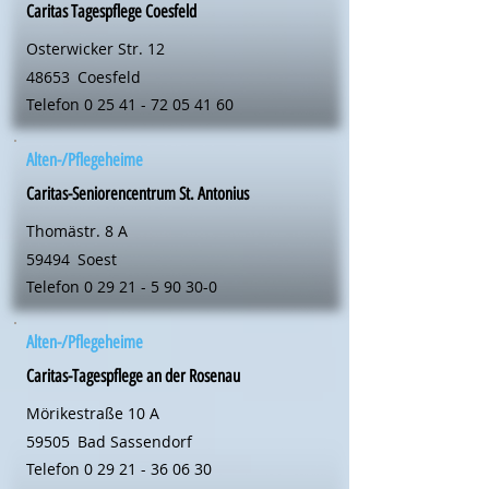
Caritas Tagespflege Coesfeld
Osterwicker Str. 12
48653
Coesfeld
Telefon
0 25 41 - 72 05 41 60
Alten-/Pflegeheime
Caritas-Seniorencentrum St. Antonius
Thomästr. 8 A
59494
Soest
Telefon
0 29 21 - 5 90 30-0
Alten-/Pflegeheime
Caritas-Tagespflege an der Rosenau
Mörikestraße 10 A
59505
Bad Sassendorf
Telefon
0 29 21 - 36 06 30