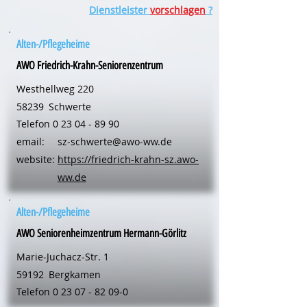
Dienstleister
vorschlagen
?
Alten-/Pflegeheime
AWO Friedrich-Krahn-Seniorenzentrum
Westhellweg 220
58239
Schwerte
Telefon
0 23 04 - 89 90
email:
sz-schwerte@awo-ww.de
website:
https://friedrich-krahn-sz.awo-
ww.de
Alten-/Pflegeheime
AWO Seniorenheimzentrum Hermann-Görlitz
Marie-Juchacz-Str. 1
59192
Bergkamen
Telefon
0 23 07 - 82 09-0