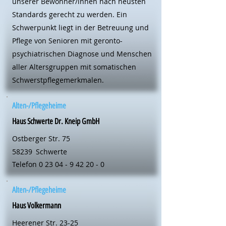
unserer Bewohner/innen nach neusten
Standards gerecht zu werden. Ein
Schwerpunkt liegt in der Betreuung und
Pflege von Senioren mit geronto-
psychiatrischen Diagnose und Menschen
aller Altersgruppen mit somatischen
Schwerstpflegemerkmalen.
Alten-/Pflegeheime
Haus Schwerte Dr. Kneip GmbH
Ostberger Str. 75
58239
Schwerte
Telefon
0 23 04 - 9 42 20 - 0
Alten-/Pflegeheime
Haus Volkermann
Heerener Str. 23-25