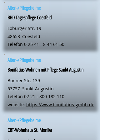
Alten-/Pflegeheime
BHD Tagespflege Coesfeld
Loburger Str. 19
48653
Coesfeld
Telefon
0 25 41 - 8 44 61 50
Alten-/Pflegeheime
Bonifatius Wohnen mit Pflege Sankt Augustin
Bonner Str. 139
53757
Sankt Augustin
Telefon
02 21 - 800 182 110
website:
https://www.bonifatius-gmbh.de
Alten-/Pflegeheime
CBT-Wohnhaus St. Monika