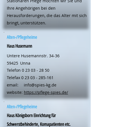
Stationären Pflege möchten wir Sie und
Ihre Angehörigen bei den
Herausforderungen, die das Alter mit sich
bringt, unterstützen.
Alten-/Pflegeheime
Haus Husemann
Untere Husemannstr. 34-36
59425
Unna
Telefon
0 23 03 - 28 50
Telefax
0 23 03 - 285-161
email:
info@spies-kg.de
website:
https://pflege-spies.de/
Alten-/Pflegeheime
Haus Königsborn Einrichtung für
Schwerstbehinderte, Komapatienten etc.