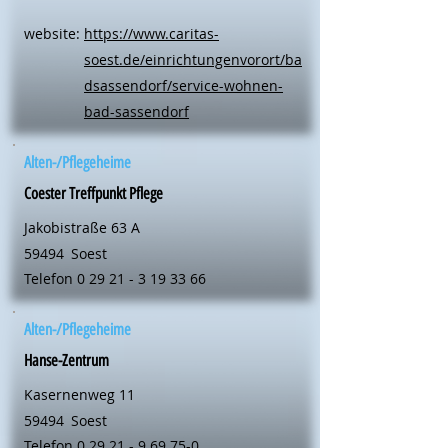
website:
https://www.caritas-
soest.de/einrichtungenvorort/ba
dsassendorf/service-wohnen-
bad-sassendorf
Alten-/Pflegeheime
Coester Treffpunkt Pflege
Jakobistraße 63 A
59494
Soest
Telefon
0 29 21 - 3 19 33 66
Alten-/Pflegeheime
Hanse-Zentrum
Kasernenweg 11
59494
Soest
Telefon
0 29 21 - 9 69 75-0