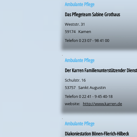
Ambulante Pflege
Das Pflegeteam Sabine Grothaus
Weststr. 31
59174
Kamen
Telefon 0 23 07 - 98 41 00
Ambulante Pflege
Der Karren Familienunterstützender Dien
Schulstr. 16
53757
Sankt Augustin
Telefon 0 22 41 - 9 45 40-18
website:
http://www.karren.de
Ambulante Pflege
Diakoniestation Bönen-Flierich-Hilbeck