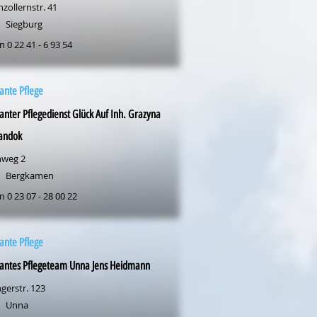
zollernstr. 41
Siegburg
n 0 22 41 - 6 93 54
ante Pflege
nter Pflegedienst Glück Auf Inh. Grazyna
andok
nweg 2
Bergkamen
n 0 23 07 - 28 00 22
ante Pflege
antes Pflegeteam Unna Jens Heidmann
gerstr. 123
Unna