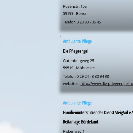
Rosenstr. 15a
59199
Bönen
Telefon 0 23 83 - 35 45
Ambulante Pflege
Die Pflegeengel
Gutenbergweg 25
59519
Möhnesee
Telefon 0 29 24 - 3 30 94 98
website:
http://www.die-pflegeengel.n
Ambulante Pflege
Familienunterstützender Dienst SteigAuf e.
Reitanlage Bördeland
Riskenweg 1