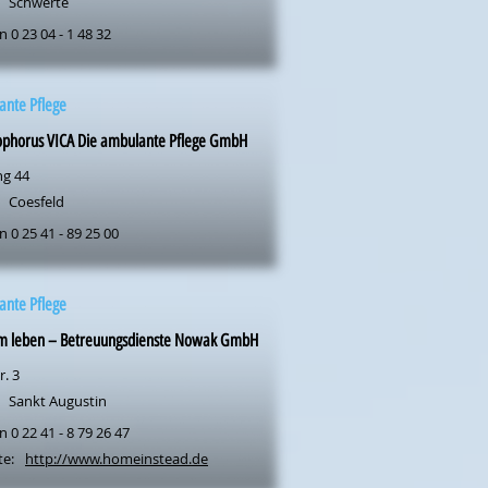
Schwerte
n 0 23 04 - 1 48 32
ante Pflege
ophorus VICA Die ambulante Pflege GmbH
ng 44
Coesfeld
n 0 25 41 - 89 25 00
ante Pflege
m leben – Betreuungsdienste Nowak GmbH
r. 3
Sankt Augustin
n 0 22 41 - 8 79 26 47
te:
http://www.homeinstead.de