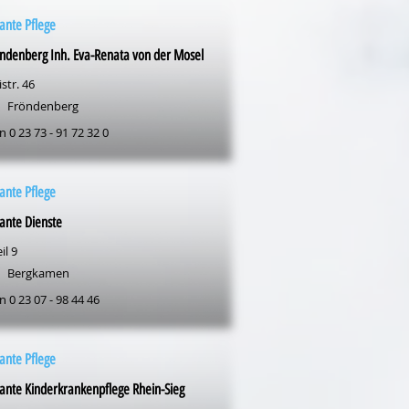
ante Pflege
ndenberg Inh. Eva-Renata von der Mosel
str. 46
Fröndenberg
n 0 23 73 - 91 72 32 0
ante Pflege
ante Dienste
il 9
Bergkamen
n 0 23 07 - 98 44 46
ante Pflege
nte Kinderkrankenpflege Rhein-Sieg