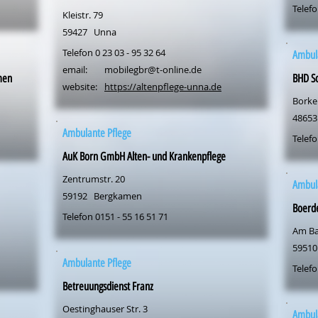
Telefo
Kleistr. 79
59427
Unna
Telefon 0 23 03 - 95 32 64
Ambul
email:
mobilegbr@t-online.de
men
BHD So
website:
https://altenpflege-unna.de
Borken
48653
Ambulante Pflege
Telefo
AuK Born GmbH Alten- und Krankenpflege
Zentrumstr. 20
Ambul
59192
Bergkamen
Boerde
Telefon 0151 - 55 16 51 71
Am Ba
59510
Ambulante Pflege
Telefo
Betreuungsdienst Franz
Oestinghauser Str. 3
Ambul