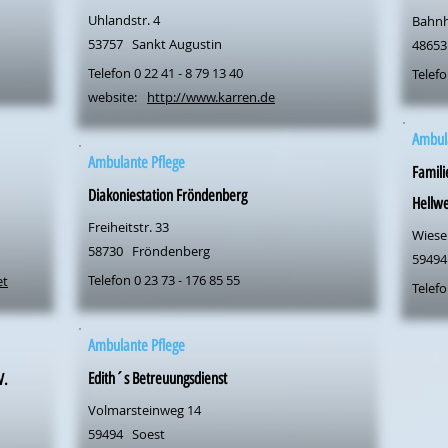
Uhlandstr. 4
Bahnh
53757
Sankt Augustin
48653
Telefon 0 22 41 - 8 79 13 40
Telefo
website:
http://www.karren.de
Ambul
Ambulante Pflege
Famili
Diakoniestation Fröndenberg
Hellwe
Freiheitstr. 33
Wiese
58730
Fröndenberg
59494
Telefon 0 23 73 - 176 85 55
et
Telefo
Ambulante Pflege
Edith´s Betreuungsdienst
V.
Volmarsteinweg 14
59494
Soest