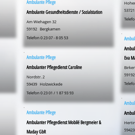
Ambulante Pflege
Hohen
53721
Ambulante Gesundheitsdienste / Sozialstation
Telefo
Am Wiehagen 32
59192
Bergkamen
Telefon 0 23 07 - 8 05 53
Ambul
Ambula
Ambulante Pflege
Eva M
Ambulanter Pflegedienst Caroline
Birke
59192
Nordstr. 2
Telefo
59439
Holzwickede
Telefon 0 23 01 / 1 87 93 93
Ambul
Ambulante Pflege
Ambul
Ambulanter Pflegedienst Mobilé Bergmeier &
Hertin
59423
Maday GbR