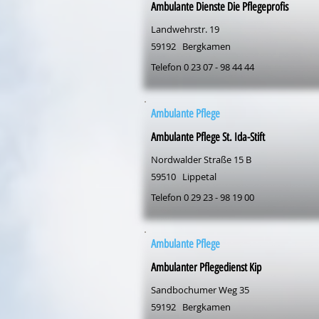
Ambulante Dienste Die Pflegeprofis
Landwehrstr. 19
59192
Bergkamen
Telefon 0 23 07 - 98 44 44
Ambulante Pflege
Ambulante Pflege St. Ida-Stift
Nordwalder Straße 15 B
59510
Lippetal
Telefon 0 29 23 - 98 19 00
Ambulante Pflege
Ambulanter Pflegedienst Kip
Sandbochumer Weg 35
59192
Bergkamen