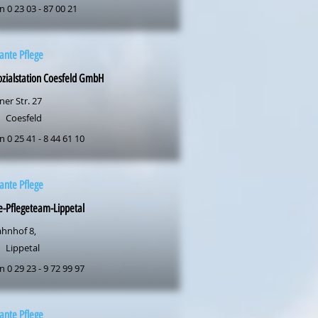
n 0 23 03 - 87 00 21
ante Pflege
zialstation Coesfeld GmbH
er Str. 27
Coesfeld
n 0 25 41 - 8 44 61 10
ante Pflege
-Pflegeteam-Lippetal
hnhof 8,
Lippetal
n 0 29 23 - 9 72 99 97
ante Pflege