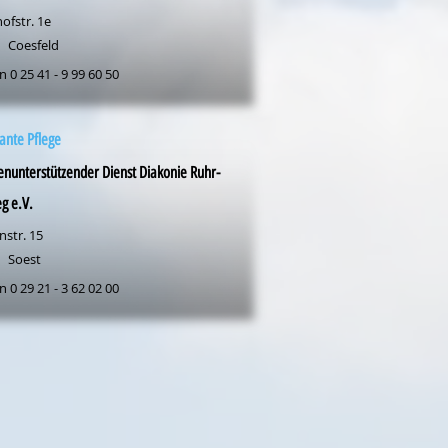
ofstr. 1e
Coesfeld
n 0 25 41 - 9 99 60 50
ante Pflege
enunterstützender Dienst Diakonie Ruhr-
g e.V.
nstr. 15
Soest
n 0 29 21 - 3 62 02 00