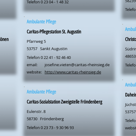
58239
Telefon 0 23 04 - 1 48 32
Telefo
Ambulante Pflege
Ambul
Caritas-Pflegestation St. Augustin
Bönen
Christ
Pfarrweg 5
53757
Sankt Augustin
Südri
48653
Telefon 0 22 41 - 92 46 40
email:
josefine.vieten@caritas-rheinsieg.de
Telefo
website:
http://www.caritas-rheinsieg.de
Ambul
Ambulante Pflege
Dahei
Caritas-Sozialstation Zweigstelle Fröndenberg
Jüchst
Eulenstr. 8
53757
58730
Fröndenberg
Telefo
Telefon 0 23 73 - 9 30 96 93
websi