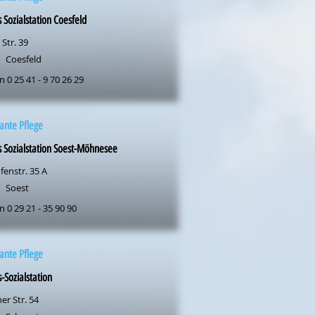
s Sozialstation Coesfeld
 Str. 39
Coesfeld
n 0 25 41 - 9 70 26 29
ante Pflege
s Sozialstation Soest-Möhnesee
fenstr. 35 A
Soest
n 0 29 21 - 35 90 90
ante Pflege
s-Sozialstation
er Str. 54