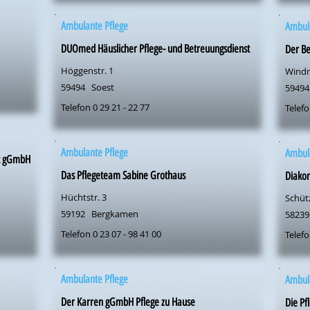
Ambulante Pflege
Ambul
DUOmed Häuslicher Pflege- und Betreuungsdienst
Der Be
Höggenstr. 1
Wind
59494
Soest
59494
Telefon 0 29 21 - 22 77
Telefo
Ambulante Pflege
Ambul
st gGmbH
Das Pflegeteam Sabine Grothaus
Diakon
Hüchtstr. 3
Schüt
59192
Bergkamen
58239
Telefon 0 23 07 - 98 41 00
Telefo
Ambulante Pflege
Ambul
Der Karren gGmbH Pflege zu Hause
Die P