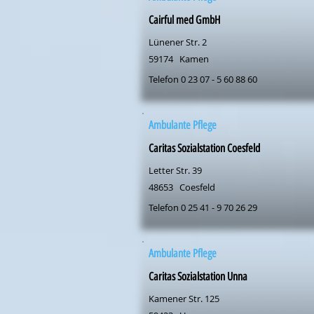
Cairful med GmbH
Lünener Str. 2
59174
Kamen
Telefon 0 23 07 - 5 60 88 60
Ambulante Pflege
Caritas Sozialstation Coesfeld
Letter Str. 39
48653
Coesfeld
Telefon 0 25 41 - 9 70 26 29
Ambulante Pflege
Caritas Sozialstation Unna
Kamener Str. 125