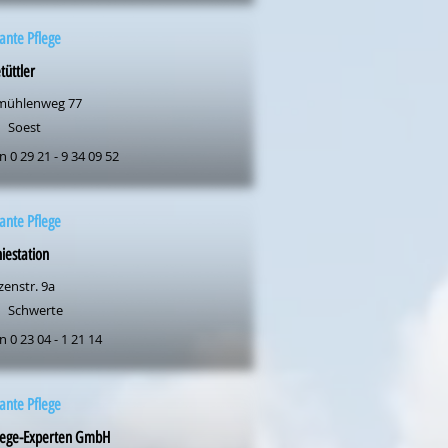
ante Pflege
tüttler
mühlenweg 77
Soest
n 0 29 21 - 9 34 09 52
ante Pflege
iestation
zenstr. 9a
Schwerte
n 0 23 04 - 1 21 14
ante Pflege
flege-Experten GmbH