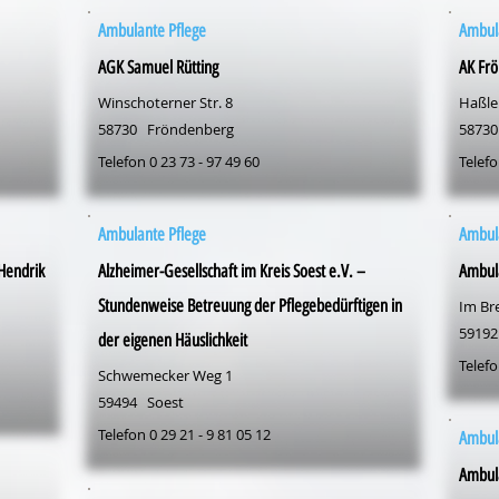
Ambulante Pflege
Ambul
AGK Samuel Rütting
AK Frö
Winschoterner Str. 8
Haßlei
58730
Fröndenberg
58730
Telefon 0 23 73 - 97 49 60
Telefo
Ambulante Pflege
Ambul
 Hendrik
Alzheimer-Gesellschaft im Kreis Soest e.V. –
Ambul
Stundenweise Betreuung der Pflegebedürftigen in
Im Bre
59192
der eigenen Häuslichkeit
Telefo
Schwemecker Weg 1
59494
Soest
Telefon 0 29 21 - 9 81 05 12
Ambul
Ambula