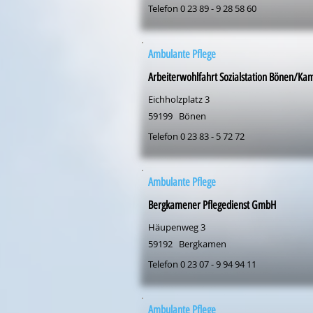
Telefon 0 23 89 - 9 28 58 60
Ambulante Pflege
Arbeiterwohlfahrt Sozialstation Bönen/Ka
Eichholzplatz 3
59199
Bönen
Telefon 0 23 83 - 5 72 72
Ambulante Pflege
Bergkamener Pflegedienst GmbH
Häupenweg 3
59192
Bergkamen
Telefon 0 23 07 - 9 94 94 11
Ambulante Pflege