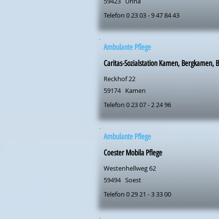
59423
Unna
Telefon 0 23 03 - 9 47 84 43
Ambulante Pflege
Caritas-Sozialstation Kamen, Bergkamen, 
Reckhof 22
59174
Kamen
Telefon 0 23 07 - 2 24 96
Ambulante Pflege
Coester Mobila Pflege
Westenhellweg 62
59494
Soest
Telefon 0 29 21 - 3 33 00