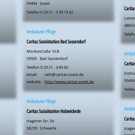
59494
Soest
Carita
Telefon 0 29 21 - 5 99 19 62
Letter
48653
Ambulante Pflege
Telefo
Caritas Sozialstation Bad Sassendorf
Mörikestraße 10 B
Ambul
59505
Bad Sassendorf
Carita
Telefon 0 29 21 - 3 60 60
Ostho
email:
rath@caritas-soest.de
59494
website:
http://www.caritas-soest.de
Telefo
Ambulante Pflege
Ambul
Caritas Sozialstation Holzwickede
Carita
Hagener Str. 54
58239
Schwerte
Hagen