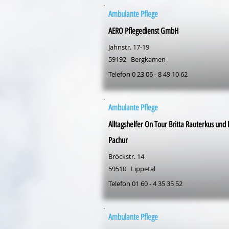
Ambulante Pflege
AERO Pflegedienst GmbH
Jahnstr. 17-19
59192
Bergkamen
Telefon 0 23 06 - 8 49 10 62
Ambulante Pflege
Alltagshelfer On Tour Britta Rauterkus und
Pachur
Bröckstr. 14
59510
Lippetal
Telefon 01 60 - 4 35 35 52
Ambulante Pflege