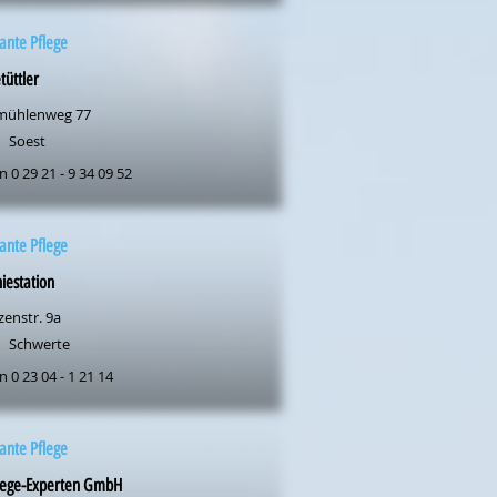
ante Pflege
tüttler
mühlenweg 77
Soest
n 0 29 21 - 9 34 09 52
ante Pflege
iestation
zenstr. 9a
Schwerte
n 0 23 04 - 1 21 14
ante Pflege
flege-Experten GmbH