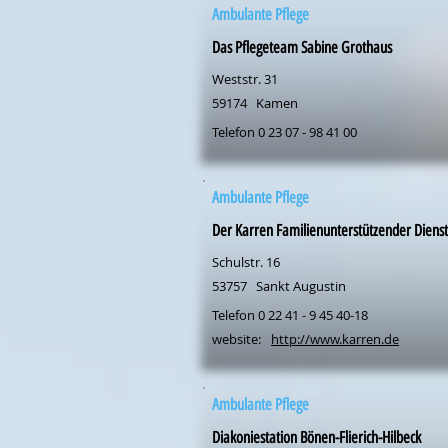
Ambulante Pflege
Das Pflegeteam Sabine Grothaus
Weststr. 31
59174
Kamen
Telefon 0 23 07 - 98 41 00
Ambulante Pflege
Der Karren Familienunterstützender Dien
Schulstr. 16
53757
Sankt Augustin
Telefon 0 22 41 - 9 45 40-18
website:
http://www.karren.de
Ambulante Pflege
Diakoniestation Bönen-Flierich-Hilbeck