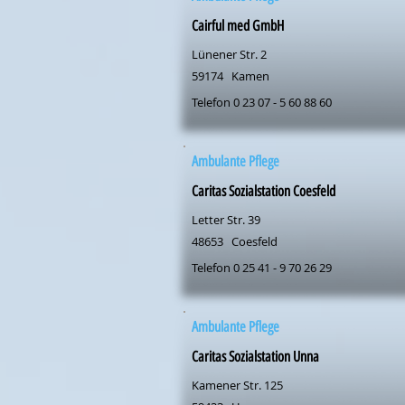
Cairful med GmbH
Lünener Str. 2
59174
Kamen
Telefon 0 23 07 - 5 60 88 60
Ambulante Pflege
Caritas Sozialstation Coesfeld
Letter Str. 39
48653
Coesfeld
Telefon 0 25 41 - 9 70 26 29
Ambulante Pflege
Caritas Sozialstation Unna
Kamener Str. 125