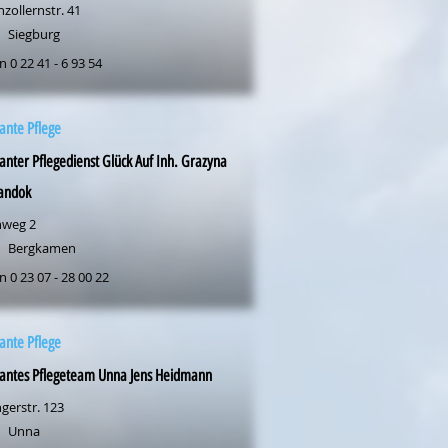
zollernstr. 41
Siegburg
n 0 22 41 - 6 93 54
ante Pflege
nter Pflegedienst Glück Auf Inh. Grazyna
andok
nweg 2
Bergkamen
n 0 23 07 - 28 00 22
ante Pflege
antes Pflegeteam Unna Jens Heidmann
gerstr. 123
Unna