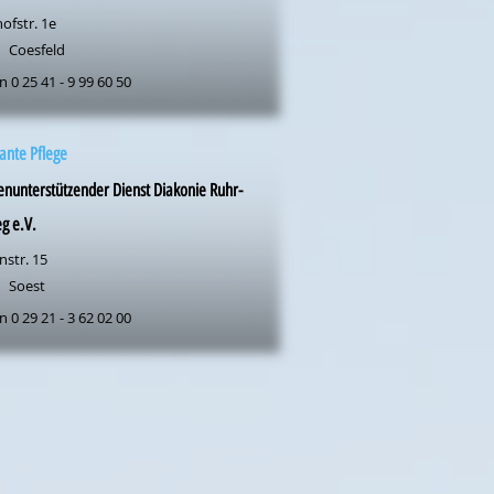
ofstr. 1e
Coesfeld
n 0 25 41 - 9 99 60 50
ante Pflege
enunterstützender Dienst Diakonie Ruhr-
g e.V.
nstr. 15
Soest
n 0 29 21 - 3 62 02 00