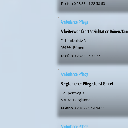
Telefon 0 23 89 - 9 28 58 60
Ambulante Pflege
Arbeiterwohlfahrt Sozialstation Bönen/Ka
Eichholzplatz 3
59199
Bönen
Telefon 0 23 83 - 5 72 72
Ambulante Pflege
Bergkamener Pflegedienst GmbH
Häupenweg 3
59192
Bergkamen
Telefon 0 23 07 - 9 94 94 11
Ambulante Pflege