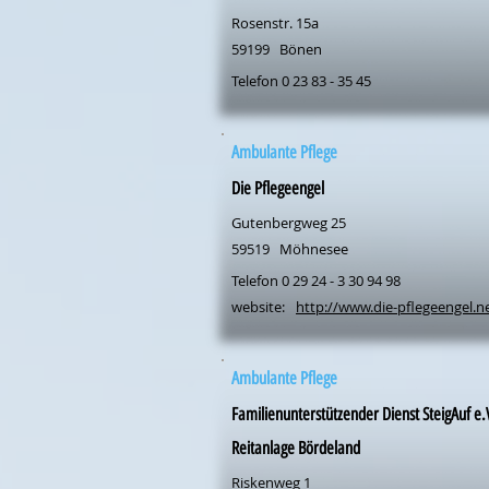
Rosenstr. 15a
59199
Bönen
Telefon 0 23 83 - 35 45
Ambulante Pflege
Die Pflegeengel
Gutenbergweg 25
59519
Möhnesee
Telefon 0 29 24 - 3 30 94 98
website:
http://www.die-pflegeengel.n
Ambulante Pflege
Familienunterstützender Dienst SteigAuf e.
Reitanlage Bördeland
Riskenweg 1