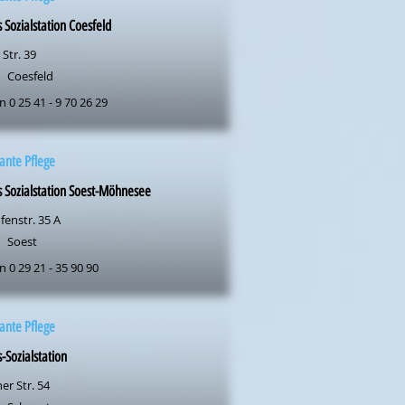
s Sozialstation Coesfeld
 Str. 39
Coesfeld
n 0 25 41 - 9 70 26 29
ante Pflege
s Sozialstation Soest-Möhnesee
fenstr. 35 A
Soest
n 0 29 21 - 35 90 90
ante Pflege
s-Sozialstation
er Str. 54