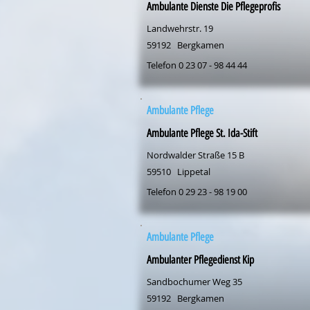
Ambulante Dienste Die Pflegeprofis
Landwehrstr. 19
59192
Bergkamen
Telefon 0 23 07 - 98 44 44
Ambulante Pflege
Ambulante Pflege St. Ida-Stift
Nordwalder Straße 15 B
59510
Lippetal
Telefon 0 29 23 - 98 19 00
Ambulante Pflege
Ambulanter Pflegedienst Kip
Sandbochumer Weg 35
59192
Bergkamen