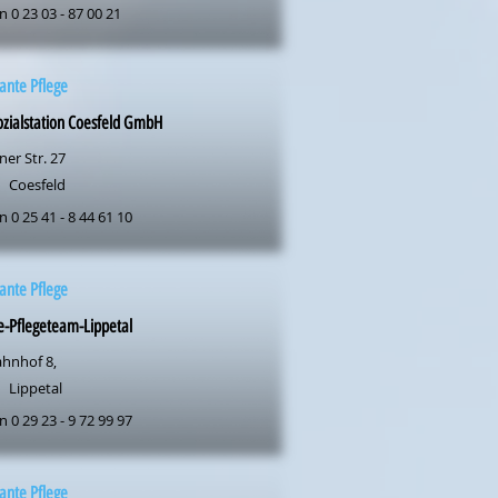
n 0 23 03 - 87 00 21
ante Pflege
zialstation Coesfeld GmbH
er Str. 27
Coesfeld
n 0 25 41 - 8 44 61 10
ante Pflege
-Pflegeteam-Lippetal
hnhof 8,
Lippetal
n 0 29 23 - 9 72 99 97
ante Pflege