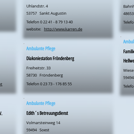
Uhlandstr. 4
Bahnh
53757
Sankt Augustin
48653
Telefon 0 22 41 - 8 79 13 40
Telefo
website:
http://www.karren.de
Ambul
Ambulante Pflege
Famili
Diakoniestation Fröndenberg
Hellwe
Freiheitstr. 33
Wiese
58730
Fröndenberg
59494
Telefon 0 23 73 - 176 85 55
et
Telefo
Ambulante Pflege
Edith´s Betreuungsdienst
V.
Volmarsteinweg 14
59494
Soest