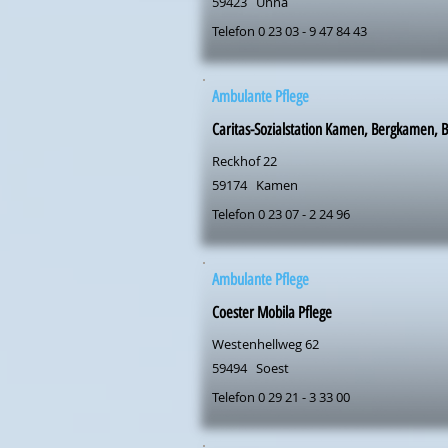
59423
Unna
Telefon 0 23 03 - 9 47 84 43
Ambulante Pflege
Caritas-Sozialstation Kamen, Bergkamen, 
Reckhof 22
59174
Kamen
Telefon 0 23 07 - 2 24 96
Ambulante Pflege
Coester Mobila Pflege
Westenhellweg 62
59494
Soest
Telefon 0 29 21 - 3 33 00