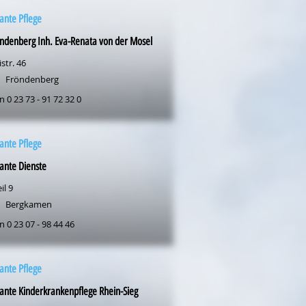
ante Pflege
ndenberg Inh. Eva-Renata von der Mosel
str. 46
Fröndenberg
n 0 23 73 - 91 72 32 0
ante Pflege
ante Dienste
il 9
Bergkamen
n 0 23 07 - 98 44 46
ante Pflege
nte Kinderkrankenpflege Rhein-Sieg