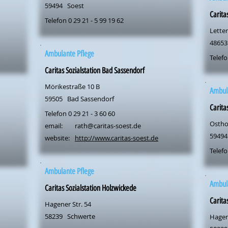
59494
Soest
Carita
Telefon 0 29 21 - 5 99 19 62
Letter
48653
Ambulante Pflege
Telefo
Caritas Sozialstation Bad Sassendorf
Mörikestraße 10 B
Ambul
59505
Bad Sassendorf
Carita
Telefon 0 29 21 - 3 60 60
Ostho
email:
rath@caritas-soest.de
59494
website:
http://www.caritas-soest.de
Telefo
Ambulante Pflege
Ambul
Caritas Sozialstation Holzwickede
Carita
Hagener Str. 54
58239
Schwerte
Hagen