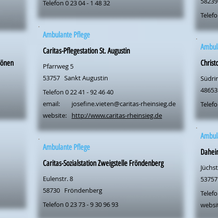
58239
Telefon 0 23 04 - 1 48 32
Telefo
Ambulante Pflege
Ambul
Caritas-Pflegestation St. Augustin
Bönen
Christ
Pfarrweg 5
53757
Sankt Augustin
Südri
48653
Telefon 0 22 41 - 92 46 40
email:
josefine.vieten@caritas-rheinsieg.de
Telefo
website:
http://www.caritas-rheinsieg.de
Ambul
Ambulante Pflege
Dahei
Caritas-Sozialstation Zweigstelle Fröndenberg
Jüchst
Eulenstr. 8
53757
58730
Fröndenberg
Telefo
Telefon 0 23 73 - 9 30 96 93
websi