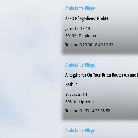
Ambulante Pflege
AERO Pflegedienst GmbH
Jahnstr. 17-19
59192
Bergkamen
Telefon 0 23 06 - 8 49 10 62
Ambulante Pflege
Alltagshelfer On Tour Britta Rauterkus und
Pachur
Bröckstr. 14
59510
Lippetal
Telefon 01 60 - 4 35 35 52
Ambulante Pflege