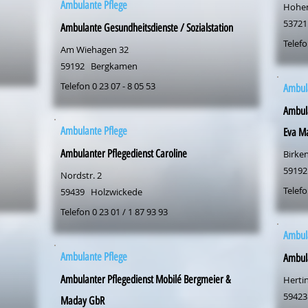
Ambulante Pflege
Hohen
53721
Ambulante Gesundheitsdienste / Sozialstation
Telefo
Am Wiehagen 32
59192
Bergkamen
Telefon 0 23 07 - 8 05 53
Ambul
Ambula
Ambulante Pflege
Eva M
Ambulanter Pflegedienst Caroline
Birke
59192
Nordstr. 2
Telefo
59439
Holzwickede
Telefon 0 23 01 / 1 87 93 93
Ambul
Ambulante Pflege
Ambul
Ambulanter Pflegedienst Mobilé Bergmeier &
Hertin
59423
Maday GbR