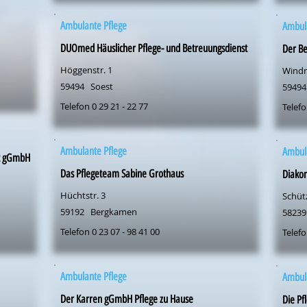
Ambulante Pflege
Ambul
DUOmed Häuslicher Pflege- und Betreuungsdienst
Der Be
Höggenstr. 1
Wind
59494
Soest
59494
Telefon 0 29 21 - 22 77
Telefo
Ambulante Pflege
Ambul
st gGmbH
Das Pflegeteam Sabine Grothaus
Diakon
Hüchtstr. 3
Schüt
59192
Bergkamen
58239
Telefon 0 23 07 - 98 41 00
Telefo
Ambulante Pflege
Ambul
Der Karren gGmbH Pflege zu Hause
Die P