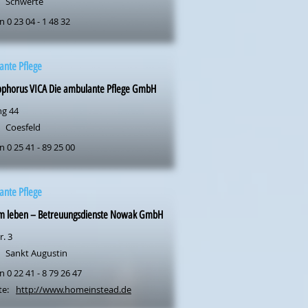
Schwerte
n 0 23 04 - 1 48 32
ante Pflege
ophorus VICA Die ambulante Pflege GmbH
ng 44
Coesfeld
n 0 25 41 - 89 25 00
ante Pflege
m leben – Betreuungsdienste Nowak GmbH
r. 3
Sankt Augustin
n 0 22 41 - 8 79 26 47
te:
http://www.homeinstead.de