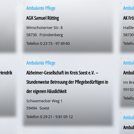
Ambulante Pflege
Ambul
AGK Samuel Rütting
AK Frö
Winschoterner Str. 8
Haßlei
58730
Fröndenberg
58730
Telefon 0 23 73 - 97 49 60
Telefo
Ambulante Pflege
Ambul
 Hendrik
Alzheimer-Gesellschaft im Kreis Soest e.V. –
Ambul
Stundenweise Betreuung der Pflegebedürftigen in
Im Bre
59192
der eigenen Häuslichkeit
Telefo
Schwemecker Weg 1
59494
Soest
Telefon 0 29 21 - 9 81 05 12
Ambul
Ambula