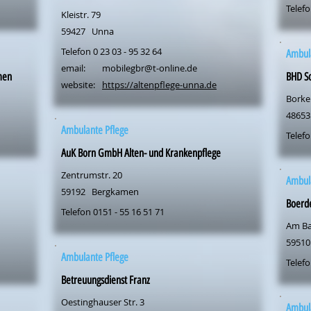
Telefo
Kleistr. 79
59427
Unna
Telefon 0 23 03 - 95 32 64
Ambul
email:
mobilegbr@t-online.de
men
BHD So
website:
https://altenpflege-unna.de
Borken
48653
Ambulante Pflege
Telefo
AuK Born GmbH Alten- und Krankenpflege
Zentrumstr. 20
Ambul
59192
Bergkamen
Boerde
Telefon 0151 - 55 16 51 71
Am Ba
59510
Ambulante Pflege
Telefo
Betreuungsdienst Franz
Oestinghauser Str. 3
Ambul