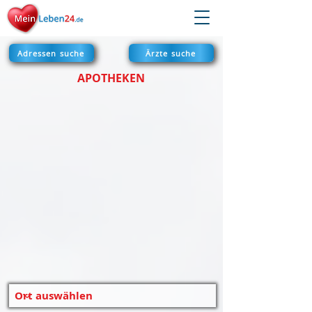
Adressen suche
Ärzte suche
APOTHEKEN