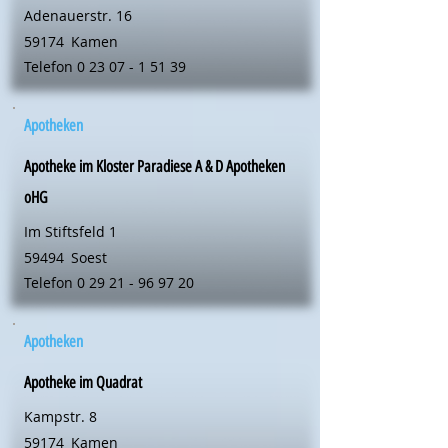
Adenauerstr. 16
59174
Kamen
Telefon
0 23 07 - 1 51 39
Apotheken
Apotheke im Kloster Paradiese A & D Apotheken
oHG
Im Stiftsfeld 1
59494
Soest
Telefon
0 29 21 - 96 97 20
Apotheken
Apotheke im Quadrat
Kampstr. 8
59174
Kamen