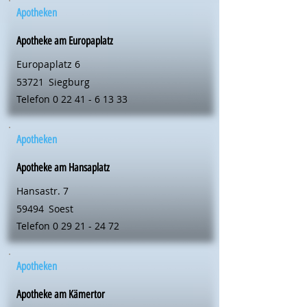
Apotheken
Apotheke am Europaplatz
Europaplatz 6
53721
Siegburg
Telefon
0 22 41 - 6 13 33
Apotheken
Apotheke am Hansaplatz
Hansastr. 7
59494
Soest
Telefon
0 29 21 - 24 72
Apotheken
Apotheke am Kämertor