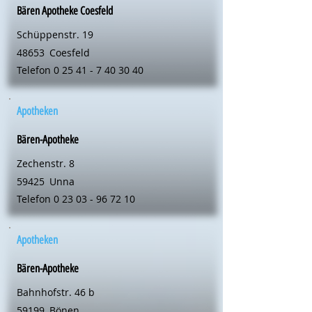
Bären Apotheke Coesfeld
Schüppenstr. 19
48653
Coesfeld
Telefon
0 25 41 - 7 40 30 40
Apotheken
Bären-Apotheke
Zechenstr. 8
59425
Unna
Telefon
0 23 03 - 96 72 10
Apotheken
Bären-Apotheke
Bahnhofstr. 46 b
59199
Bönen