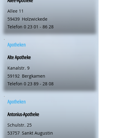
Allee-Apotheke
Allee 11
59439
Holzwickede
Telefon
0 23 01 - 86 28
Apotheken
Alte Apotheke
Kanalstr. 9
59192
Bergkamen
Telefon
0 23 89 - 28 08
Apotheken
Antonius-Apotheke
Schulstr. 25
53757
Sankt Augustin