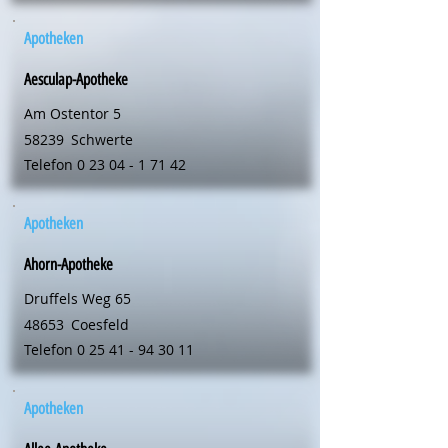
Apotheken
Aesculap-Apotheke
Am Ostentor 5
58239
Schwerte
Telefon
0 23 04 - 1 71 42
Apotheken
Ahorn-Apotheke
Druffels Weg 65
48653
Coesfeld
Telefon
0 25 41 - 94 30 11
Apotheken